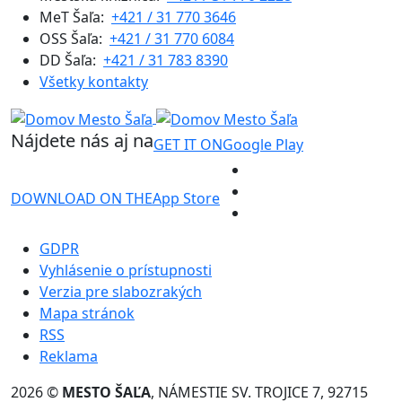
MeT Šaľa:
+421 / 31 770 3646
OSS Šaľa:
+421 / 31 770 6084
DD Šaľa:
+421 / 31 783 8390
Všetky kontakty
Nájdete nás aj na
GET IT ON
Google Play
DOWNLOAD ON THE
App Store
GDPR
Vyhlásenie o prístupnosti
Verzia pre slabozrakých
Mapa stránok
RSS
Reklama
2026 ©
MESTO ŠAĽA
, NÁMESTIE SV. TROJICE 7, 92715