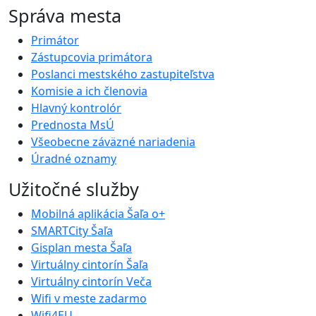
Správa mesta
Primátor
Zástupcovia primátora
Poslanci mestského zastupiteľstva
Komisie a ich členovia
Hlavný kontrolór
Prednosta MsÚ
Všeobecne záväzné nariadenia
Úradné oznamy
Užitočné služby
Mobilná aplikácia Šaľa o+
SMARTCity Šaľa
Gisplan mesta Šaľa
Virtuálny cintorín Šaľa
Virtuálny cintorín Veča
Wifi v meste zadarmo
Wifi4EU