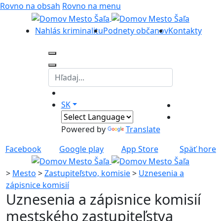
Rovno na obsah
Rovno na menu
Nahlás kriminalitu
Podnety občanov
Kontakty
SK
Powered by
Translate
Facebook
Google play
App Store
Späť hore
>
Mesto
>
Zastupiteľstvo, komisie
>
Uznesenia a
zápisnice komisií
Uznesenia a zápisnice komisií
mestského zastupiteľstva