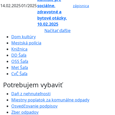
14.02.2025
01/2025
sociálne,
zápisnica
zdravotné a
bytové otázky,
10.02.2025
Načítať ďaľšie
Dom kultúry
Mestská polícia
Knižnica
DD Šaľa
OSS Šaľa
Met Šaľa
CvČ Šaľa
Potrebujem vybaviť
Daň z nehnuteľnosti
Miestny poplatok za komunálne odpady
Osvedčovanie podpisov
Zber odpadov