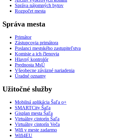
Správa nájomných bytov
Rozpočet mesta
Správa mesta
Primátor
Zástupcovia primátora
Poslanci mestského zastupiteľstva
Komisie a ich členovia
Hlavný kontrolór
Prednosta MsÚ
Všeobecne záväzné nariadenia
Úradné oznamy
Užitočné služby
Mobilná aplikácia Šaľa o+
SMARTCity Šaľa
Gisplan mesta Šaľa
Virtuálny cintorín Šaľa
Virtuálny cintorín Veča
Wifi v meste zadarmo
Wifi4EU