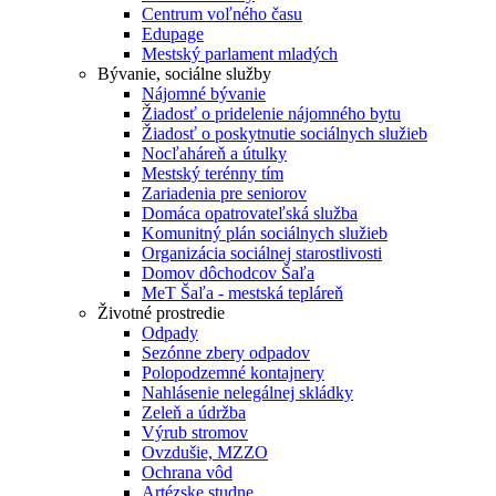
Centrum voľného času
Edupage
Mestský parlament mladých
Bývanie, sociálne služby
Nájomné bývanie
Žiadosť o pridelenie nájomného bytu
Žiadosť o poskytnutie sociálnych služieb
Nocľaháreň a útulky
Mestský terénny tím
Zariadenia pre seniorov
Domáca opatrovateľská služba
Komunitný plán sociálnych služieb
Organizácia sociálnej starostlivosti
Domov dôchodcov Šaľa
MeT Šaľa - mestská tepláreň
Životné prostredie
Odpady
Sezónne zbery odpadov
Polopodzemné kontajnery
Nahlásenie nelegálnej skládky
Zeleň a údržba
Výrub stromov
Ovzdušie, MZZO
Ochrana vôd
Artézske studne