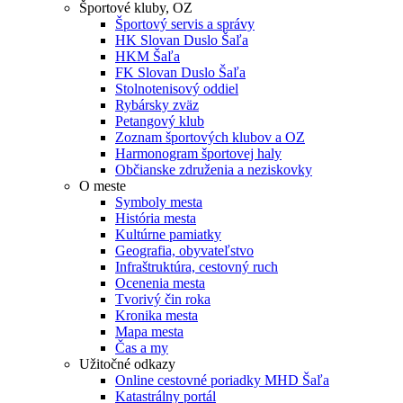
Športové kluby, OZ
Športový servis a správy
HK Slovan Duslo Šaľa
HKM Šaľa
FK Slovan Duslo Šaľa
Stolnotenisový oddiel
Rybársky zväz
Petangový klub
Zoznam športových klubov a OZ
Harmonogram športovej haly
Občianske združenia a neziskovky
O meste
Symboly mesta
História mesta
Kultúrne pamiatky
Geografia, obyvateľstvo
Infraštruktúra, cestovný ruch
Ocenenia mesta
Tvorivý čin roka
Kronika mesta
Mapa mesta
Čas a my
Užitočné odkazy
Online cestovné poriadky MHD Šaľa
Katastrálny portál