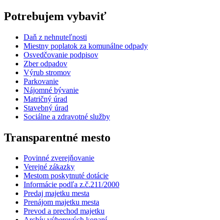
Potrebujem vybaviť
Daň z nehnuteľnosti
Miestny poplatok za komunálne odpady
Osvedčovanie podpisov
Zber odpadov
Výrub stromov
Parkovanie
Nájomné bývanie
Matričný úrad
Stavebný úrad
Sociálne a zdravotné služby
Transparentné mesto
Povinné zverejňovanie
Verejné zákazky
Mestom poskytnuté dotácie
Informácie podľa z.č.211/2000
Predaj majetku mesta
Prenájom majetku mesta
Prevod a prechod majetku
Archív výberových konaní