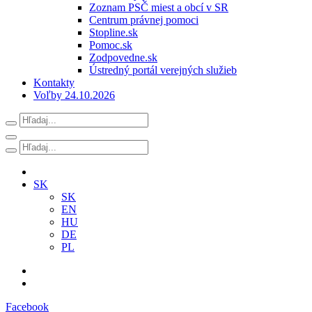
Zoznam PSČ miest a obcí v SR
Centrum právnej pomoci
Stopline.sk
Pomoc.sk
Zodpovedne.sk
Ústredný portál verejných služieb
Kontakty
Voľby 24.10.2026
SK
SK
EN
HU
DE
PL
Facebook