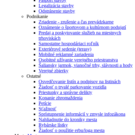
Pasport stavby
Legalizácia stavby
Odstránenie stavby
Podnikanie
Zriadenie - zrušenie a čas prevádzkarne
Oznámenie o športovom a kultúrnom podujatí
Predaj a poskytovanie služieb na miestnych
trhoviskách
Samostatne hospodáriaci roľník
Exteriérové sedenie (terasy)
Mobilné reklamné zariadenia
Osobitné užívanie verejného priestranstva
Šaliansky jarmok, vianočné trhy, slávnosti a hody
Verejné zbierky
Ostatné
Osvedčovanie listín a podpisov na listinách
Žiadosť o trvalé parkovanie vozidla
Priestupky a správne delikty
Konanie zhromaždenia
Petície
Sťažnosť
Sprístupnenie informácií v zmysle infozákona
Nahliadnutie do kroniky mesta
Rybárske lístky
Žiadosť o použitie erbu/loga mesta