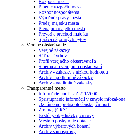
Rozpočet mesta
Plnenie rozpočtu mesta
Rozbor hospodárenia
Výročné správy mesta
Predaj majetku mesta
Prenájom majetku mesta
Prevod a prechod majetku
Správa nájomných bytov
Verejné obstarávanie
Verejné zákazky
Súťaž návrhov
Profil verejného obstarávateľa
Smernica o verejnom obstarávaní
Archív - zákazky s nízkou hodnotou
Archív - podlimitné zákazky
Archív - nadlimitné zákazky
Transparentné mesto
Informácie podľa z.č.211/2000
Sprístupnenie informácií v zmysle infozákona
Oznámenie protispoločenskej činnosti
Zmluvy (CRZ)
Faktúry, objednávky, zmluvy
Mestom poskytnuté dotácie
Archív výberových konaní
Archív samosprávy