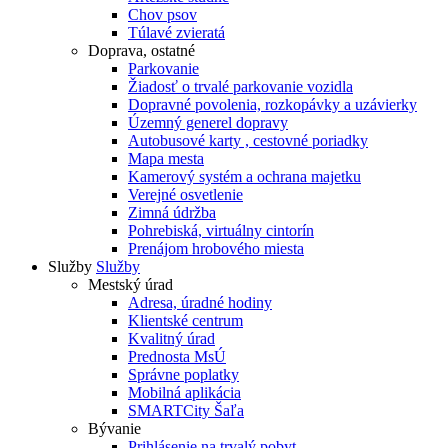
Chov psov
Túlavé zvieratá
Doprava, ostatné
Parkovanie
Žiadosť o trvalé parkovanie vozidla
Dopravné povolenia, rozkopávky a uzávierky
Územný generel dopravy
Autobusové karty , cestovné poriadky
Mapa mesta
Kamerový systém a ochrana majetku
Verejné osvetlenie
Zimná údržba
Pohrebiská, virtuálny cintorín
Prenájom hrobového miesta
Služby
Služby
Mestský úrad
Adresa, úradné hodiny
Klientské centrum
Kvalitný úrad
Prednosta MsÚ
Správne poplatky
Mobilná aplikácia
SMARTCity Šaľa
Bývanie
Prihlásenie na trvalý pobyt