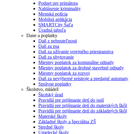
Podnet pre primátora
Nahlásenie kriminality
Mestská polícia
Mobilná aplikácia
SMARTCity Šaľa
Úradná tabuľa
Dane a poplatky
Daň z nehnuteľnosti
Daň za psa
Daň za užívanie verejného priestranstva
Daň za ubytovanie
Miestny poplatok za komunálne odpady
Miestny poplatok za drobné stavebné odpady
Miestny poplatok za rozvoj
Daň za nevýherné prístroje a predajné automaty
Správne poplatky
Školstvo, mládež
Školský úrad
Pravidlá pre prijímanie detí do jaslí
Pravidlá pre prijímanie detí do materských škôl
Pravidlá pre prijímanie detí do základných škôl
Materské školy
Základné školy a špeciálna ZŠ
Stredné školy
Umelecké školy