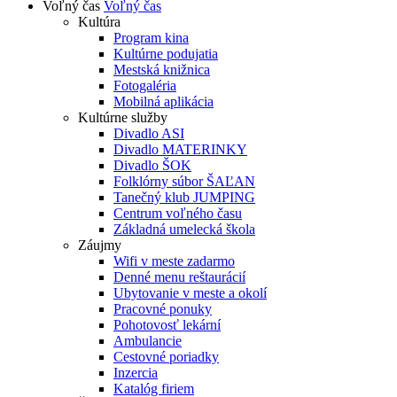
Voľný čas
Voľný čas
Kultúra
Program kina
Kultúrne podujatia
Mestská knižnica
Fotogaléria
Mobilná aplikácia
Kultúrne služby
Divadlo ASI
Divadlo MATERINKY
Divadlo ŠOK
Folklórny súbor ŠAĽAN
Tanečný klub JUMPING
Centrum voľného času
Základná umelecká škola
Záujmy
Wifi v meste zadarmo
Denné menu reštaurácií
Ubytovanie v meste a okolí
Pracovné ponuky
Pohotovosť lekární
Ambulancie
Cestovné poriadky
Inzercia
Katalóg firiem