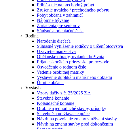
Prihlásenie na prechodný pobyt
Zrušenie trvalého / prechodného pobytu
Pobyt občana v zahraničí
Nájomné bývanie
Zariadenia pre seniorov
Súpisné a orientačné čísla
Rodina
Narodenie dieťaťa
Súhlasné vyhlásenie rodičov o určení otcovstva
Uzavretie manželstva
Občianske obrady, uvítanie do života
Prijatie skoršieho priezviska po rozvode
Osvedčenie o rodnom čísle
Vedenie osobitnej matriky
Vystavenie duplikátu matričného dokladu
Úmrtie občana
Výstavba
Vzory tlačív z.č. 25/2025 Z.z.
Stavebné konanie
Kolaudačné konanie
Drobné a jednoduché stavby, prípojky
Stavebné a udržiavacie práce
Návrh na povolenie zmeny v užívaní stavby
Návrh na zmenu stavby pred dokončením