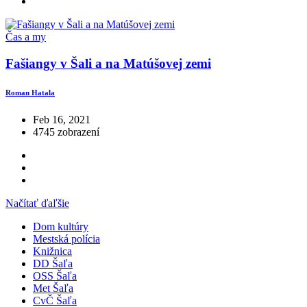
Čas a my
Fašiangy v Šali a na Matúšovej zemi
Roman Hatala
Feb 16, 2021
4745 zobrazení
Načítať ďaľšie
Dom kultúry
Mestská polícia
Knižnica
DD Šaľa
OSS Šaľa
Met Šaľa
CvČ Šaľa