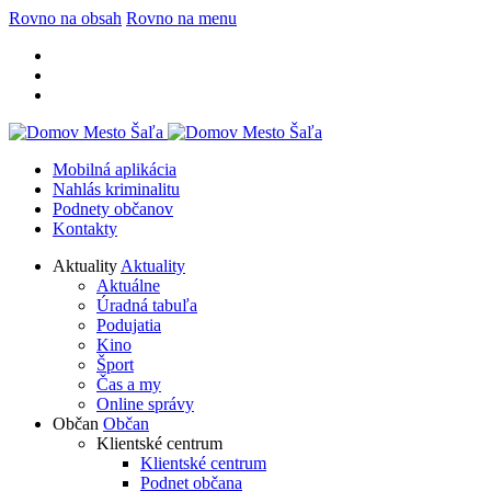
Rovno na obsah
Rovno na menu
Mobilná aplikácia
Nahlás kriminalitu
Podnety občanov
Kontakty
Aktuality
Aktuality
Aktuálne
Úradná tabuľa
Podujatia
Kino
Šport
Čas a my
Online správy
Občan
Občan
Klientské centrum
Klientské centrum
Podnet občana