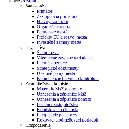
Mesto
Mesto
Samospráva
Primátor
Zástupcovia primátora
Hlavný kontrolór
Organizácie mesta
Partnerské mestá
Projekty EU a rozvoj mesta
Investičné zámery mesta
Legislatíva
Štatút mesta
Všeobecne záväzné nariadenia
Interné smernice
Strategické dokumenty
Územné plány mesta
Kompetencie hlavného kontrolóra
Zastupiteľstvo, komisie
Materiály MsZ a termíny
Uznesenia a zápisnice MsZ
Uznesenia a zápisnice komisií
Poslanci zastupiteľstva
Komisie a ich členovia
Interpelácie poslancov
Rokovací a odmeňovací poriadok
Hospodárenie