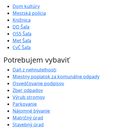
Dom kultúry
Mestská polícia
Knižnica
DD Šaľa
OSS Šaľa
Met Šaľa
CvČ Šaľa
Potrebujem vybaviť
Daň z nehnuteľnosti
Miestny poplatok za komunálne odpady
Osvedčovanie podpisov
Zber odpadov
Výrub stromov
Parkovanie
Nájomné bývanie
Matričný úrad
Stavebný úrad