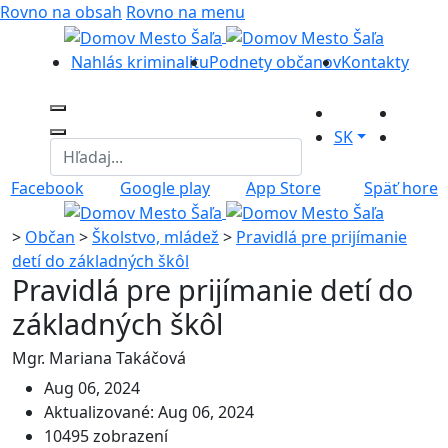
Rovno na obsah
Rovno na menu
Nahlás kriminalitu
Podnety občanov
Kontakty
SK
Facebook
Google play
App Store
Späť hore
>
Občan
>
Školstvo, mládež
>
Pravidlá pre prijímanie
detí do základných škôl
Pravidlá pre prijímanie detí do
základných škôl
Mgr. Mariana Takáčová
Aug 06, 2024
Aktualizované: Aug 06, 2024
10495 zobrazení