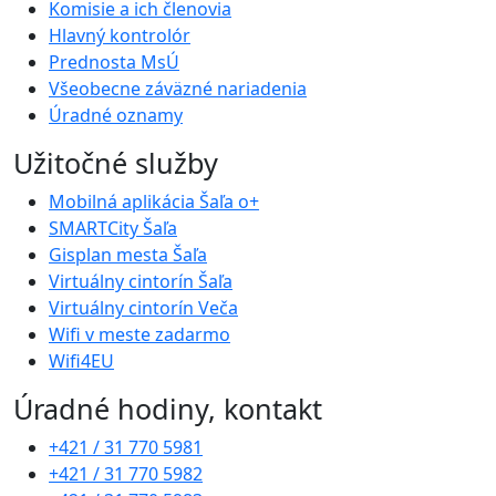
Komisie a ich členovia
Hlavný kontrolór
Prednosta MsÚ
Všeobecne záväzné nariadenia
Úradné oznamy
Užitočné služby
Mobilná aplikácia Šaľa o+
SMARTCity Šaľa
Gisplan mesta Šaľa
Virtuálny cintorín Šaľa
Virtuálny cintorín Veča
Wifi v meste zadarmo
Wifi4EU
Úradné hodiny, kontakt
+421 / 31 770 5981
+421 / 31 770 5982