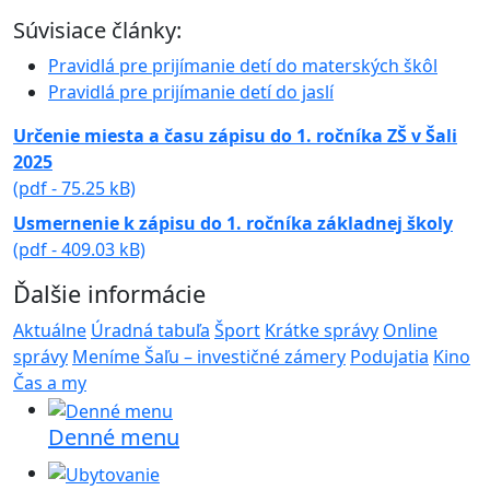
Súvisiace články:
Pravidlá pre prijímanie detí do materských škôl
Pravidlá pre prijímanie detí do jaslí
Určenie miesta a času zápisu do 1. ročníka ZŠ v Šali
2025
(pdf - 75.25 kB)
Usmernenie k zápisu do 1. ročníka základnej školy
(pdf - 409.03 kB)
Ďalšie informácie
Aktuálne
Úradná tabuľa
Šport
Krátke správy
Online
správy
Meníme Šaľu – investičné zámery
Podujatia
Kino
Čas a my
Denné menu