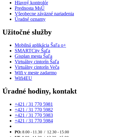
Hlavný kontrolór
Prednosta MsÚ
Všeobecne záväzné nariadenia
Úradné oznamy
Užitočné služby
Mobilná aplikácia Šaľa o+
SMARTCity Šaľa
Gisplan mesta Šaľa
Virtuálny cintorín Šaľa
Virtuálny cintorín Veča
Wifi v meste zadarmo
Wifi4EU
Úradné hodiny, kontakt
+421 / 31 770 5981
+421 / 31 770 5982
+421 / 31 770 5983
+421 / 31 770 5984
PO:
8.00 - 11.30 / 12.30 - 15.00