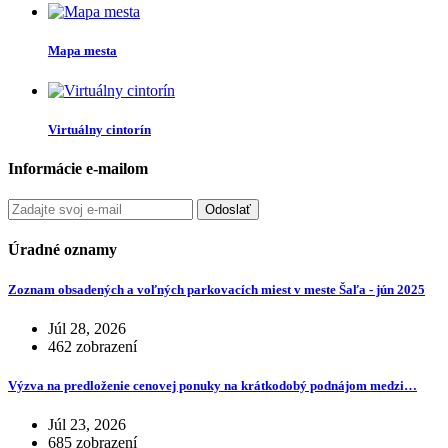
Mapa mesta
Virtuálny cintorín
Informácie e-mailom
Odoslať
Úradné oznamy
Zoznam obsadených a voľných parkovacích miest v meste Šaľa - jún 2025
Júl 28, 2026
462 zobrazení
Výzva na predloženie cenovej ponuky na krátkodobý podnájom medzi…
Júl 23, 2026
685 zobrazení