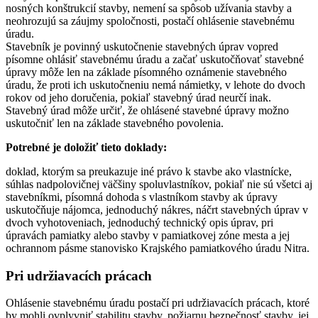
nosných konštrukcií stavby, nemení sa spôsob užívania stavby a
neohrozujú sa záujmy spoločnosti, postačí ohlásenie stavebnému
úradu.
Stavebník je povinný uskutočnenie stavebných úprav vopred
písomne ohlásiť stavebnému úradu a začať uskutočňovať stavebné
úpravy môže len na základe písomného oznámenie stavebného
úradu, že proti ich uskutočneniu nemá námietky, v lehote do dvoch
rokov od jeho doručenia, pokiaľ stavebný úrad neurčí inak.
Stavebný úrad môže určiť, že ohlásené stavebné úpravy možno
uskutočniť len na základe stavebného povolenia.
Potrebné je doložiť tieto doklady:
doklad, ktorým sa preukazuje iné právo k stavbe ako vlastnícke,
súhlas nadpolovičnej väčšiny spoluvlastníkov, pokiaľ nie sú všetci aj
stavebníkmi, písomná dohoda s vlastníkom stavby ak úpravy
uskutočňuje nájomca, jednoduchý nákres, náčrt stavebných úprav v
dvoch vyhotoveniach, jednoduchý technický opis úprav, pri
úpravách pamiatky alebo stavby v pamiatkovej zóne mesta a jej
ochrannom pásme stanovisko Krajského pamiatkového úradu Nitra.
Pri udržiavacích prácach
Ohlásenie stavebnému úradu postačí pri udržiavacích prácach, ktoré
by mohli ovplyvniť stabilitu stavby, požiarnu bezpečnosť stavby, jej