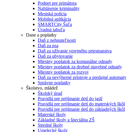
Podnet pre primátora
Nahlásenie kriminality
Mestská polícia
Mobilná aplikácia
SMARTCity Šaľa
Úradná tabuľa
Dane a poplatky
Daň z nehnuteľnosti
Daň za psa
Daň za užívanie verejného priestranstva
Daň za ubytovanie
Miestny poplatok za komunálne odpady
Miestny poplatok za drobné stavebné odpady
Miestny poplatok za rozvoj
Daň za nevýherné prístroje a predajné automaty
Správne poplatky
Školstvo, mládež
Školský úrad
Pravidlá pre prijímanie detí do jaslí
Pravidlá pre prijímanie detí do materských škôl
Pravidlá pre prijímanie detí do základných škôl
Materské školy
Základné školy a špeciálna ZŠ
Stredné školy
Umelecké školy