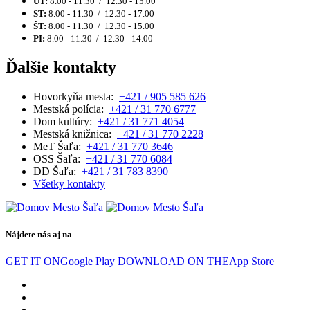
UT:
8.00 - 11.30 / 12.30 - 15.00
ST:
8.00 - 11.30 / 12.30 - 17.00
ŠT:
8.00 - 11.30 / 12.30 - 15.00
PI:
8.00 - 11.30 / 12.30 - 14.00
Ďalšie kontakty
Hovorkyňa mesta:
+421 / 905 585 626
Mestská polícia:
+421 / 31 770 6777
Dom kultúry:
+421 / 31 771 4054
Mestská knižnica:
+421 / 31 770 2228
MeT Šaľa:
+421 / 31 770 3646
OSS Šaľa:
+421 / 31 770 6084
DD Šaľa:
+421 / 31 783 8390
Všetky kontakty
Nájdete nás aj na
GET IT ON
Google Play
DOWNLOAD ON THE
App Store