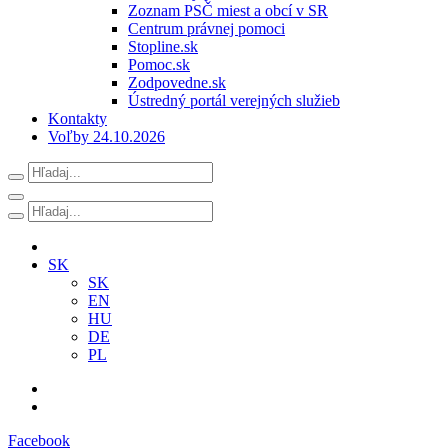
Zoznam PSČ miest a obcí v SR
Centrum právnej pomoci
Stopline.sk
Pomoc.sk
Zodpovedne.sk
Ústredný portál verejných služieb
Kontakty
Voľby 24.10.2026
SK
SK
EN
HU
DE
PL
Facebook