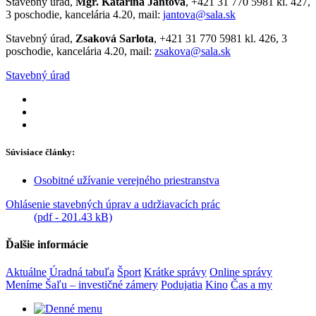
Stavebný úrad,
Mgr. Katarína Jantová
, +421 31 770 5981 kl. 427,
3 poschodie, kancelária 4.20, mail:
jantova@sala.sk
Stavebný úrad,
Zsaková Sarlota
, +421 31 770 5981 kl. 426, 3
poschodie, kancelária 4.20, mail:
zsakova@sala.sk
Stavebný úrad
Súvisiace články:
Osobitné užívanie verejného priestranstva
Ohlásenie stavebných úprav a udržiavacích prác
(pdf - 201.43 kB)
Ďalšie informácie
Aktuálne
Úradná tabuľa
Šport
Krátke správy
Online správy
Meníme Šaľu – investičné zámery
Podujatia
Kino
Čas a my