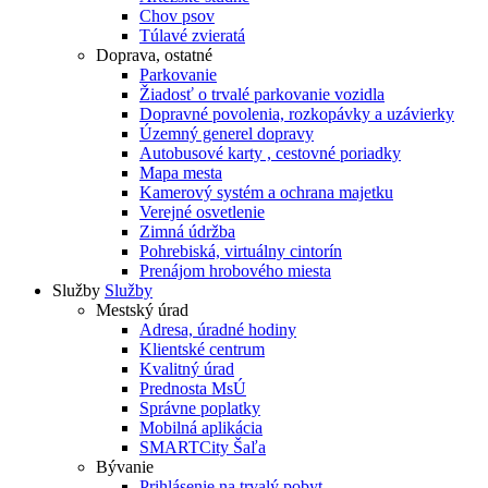
Chov psov
Túlavé zvieratá
Doprava, ostatné
Parkovanie
Žiadosť o trvalé parkovanie vozidla
Dopravné povolenia, rozkopávky a uzávierky
Územný generel dopravy
Autobusové karty , cestovné poriadky
Mapa mesta
Kamerový systém a ochrana majetku
Verejné osvetlenie
Zimná údržba
Pohrebiská, virtuálny cintorín
Prenájom hrobového miesta
Služby
Služby
Mestský úrad
Adresa, úradné hodiny
Klientské centrum
Kvalitný úrad
Prednosta MsÚ
Správne poplatky
Mobilná aplikácia
SMARTCity Šaľa
Bývanie
Prihlásenie na trvalý pobyt