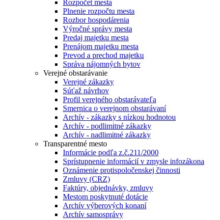
Rozpočet mesta
Plnenie rozpočtu mesta
Rozbor hospodárenia
Výročné správy mesta
Predaj majetku mesta
Prenájom majetku mesta
Prevod a prechod majetku
Správa nájomných bytov
Verejné obstarávanie
Verejné zákazky
Súťaž návrhov
Profil verejného obstarávateľa
Smernica o verejnom obstarávaní
Archív - zákazky s nízkou hodnotou
Archív - podlimitné zákazky
Archív - nadlimitné zákazky
Transparentné mesto
Informácie podľa z.č.211/2000
Sprístupnenie informácií v zmysle infozákona
Oznámenie protispoločenskej činnosti
Zmluvy (CRZ)
Faktúry, objednávky, zmluvy
Mestom poskytnuté dotácie
Archív výberových konaní
Archív samosprávy