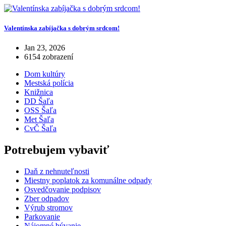
Valentínska zabíjačka s dobrým srdcom!
Jan 23, 2026
6154 zobrazení
Dom kultúry
Mestská polícia
Knižnica
DD Šaľa
OSS Šaľa
Met Šaľa
CvČ Šaľa
Potrebujem vybaviť
Daň z nehnuteľnosti
Miestny poplatok za komunálne odpady
Osvedčovanie podpisov
Zber odpadov
Výrub stromov
Parkovanie
Nájomné bývanie