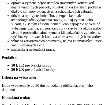
oprava a výmena nepodstatných stavebných konštrukcií,
najmä vnútorných priečok, omietok obkladov stien, podláh a
dlažby, komínov okien, dverí a schodiskových zábradlí,
údržba a opravy technického, energetického alebo
technologického vybavenia stavby, ako aj výmena jeho
súčastí, ak sa tým zásadne nemení jeho napojenie na verejné
vybavenie územia, ani nezhorší vplyv stavby na okolie alebo
životné prostredie najmä výmena klimatizačného zariadenia,
výťahu, vykurovacích kotlov a telies a vnútorných rozvodov,
výmena zariaďovacích predmetov, najmä kuchynských liniek,
vaní, vstavaných skríň,
maliarske a natieračské práce.
Poplatky:
10 EUR
pre fyzické osoby
30 EUR
pre právnické osoby
Lehota na vybavenie:
Doba vybavenia je do 30 dní od podania ohlásenia, príp. jeho
doplnenia.
Kontaktná osoba: