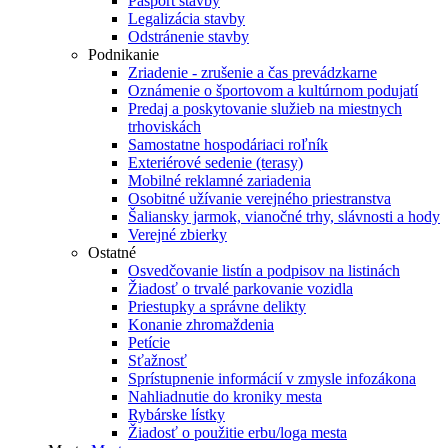
Pasport stavby
Legalizácia stavby
Odstránenie stavby
Podnikanie
Zriadenie - zrušenie a čas prevádzkarne
Oznámenie o športovom a kultúrnom podujatí
Predaj a poskytovanie služieb na miestnych
trhoviskách
Samostatne hospodáriaci roľník
Exteriérové sedenie (terasy)
Mobilné reklamné zariadenia
Osobitné užívanie verejného priestranstva
Šaliansky jarmok, vianočné trhy, slávnosti a hody
Verejné zbierky
Ostatné
Osvedčovanie listín a podpisov na listinách
Žiadosť o trvalé parkovanie vozidla
Priestupky a správne delikty
Konanie zhromaždenia
Petície
Sťažnosť
Sprístupnenie informácií v zmysle infozákona
Nahliadnutie do kroniky mesta
Rybárske lístky
Žiadosť o použitie erbu/loga mesta