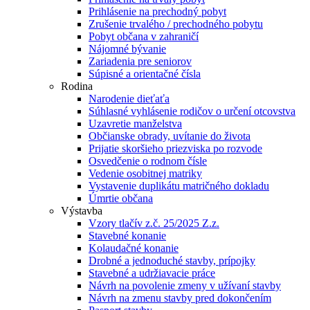
Prihlásenie na prechodný pobyt
Zrušenie trvalého / prechodného pobytu
Pobyt občana v zahraničí
Nájomné bývanie
Zariadenia pre seniorov
Súpisné a orientačné čísla
Rodina
Narodenie dieťaťa
Súhlasné vyhlásenie rodičov o určení otcovstva
Uzavretie manželstva
Občianske obrady, uvítanie do života
Prijatie skoršieho priezviska po rozvode
Osvedčenie o rodnom čísle
Vedenie osobitnej matriky
Vystavenie duplikátu matričného dokladu
Úmrtie občana
Výstavba
Vzory tlačív z.č. 25/2025 Z.z.
Stavebné konanie
Kolaudačné konanie
Drobné a jednoduché stavby, prípojky
Stavebné a udržiavacie práce
Návrh na povolenie zmeny v užívaní stavby
Návrh na zmenu stavby pred dokončením