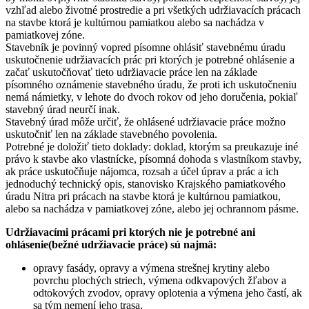
vzhľad alebo životné prostredie a pri všetkých udržiavacích prácach
na stavbe ktorá je kultúrnou pamiatkou alebo sa nachádza v
pamiatkovej zóne.
Stavebník je povinný vopred písomne ohlásiť stavebnému úradu
uskutočnenie udržiavacích prác pri ktorých je potrebné ohlásenie a
začať uskutočňovať tieto udržiavacie práce len na základe
písomného oznámenie stavebného úradu, že proti ich uskutočneniu
nemá námietky, v lehote do dvoch rokov od jeho doručenia, pokiaľ
stavebný úrad neurčí inak.
Stavebný úrad môže určiť, že ohlásené udržiavacie práce možno
uskutočniť len na základe stavebného povolenia.
Potrebné je doložiť tieto doklady: doklad, ktorým sa preukazuje iné
právo k stavbe ako vlastnícke, písomná dohoda s vlastníkom stavby,
ak práce uskutočňuje nájomca, rozsah a účel úprav a prác a ich
jednoduchý technický opis, stanovisko Krajského pamiatkového
úradu Nitra pri prácach na stavbe ktorá je kultúrnou pamiatkou,
alebo sa nachádza v pamiatkovej zóne, alebo jej ochrannom pásme.
Udržiavacími prácami pri ktorých nie je potrebné ani
ohlásenie(bežné udržiavacie práce) sú najmä:
opravy fasády, opravy a výmena strešnej krytiny alebo
povrchu plochých striech, výmena odkvapových žľabov a
odtokových zvodov, opravy oplotenia a výmena jeho častí, ak
sa tým nemení jeho trasa,