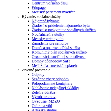
Centrum voľného času
Edupage
Mestský parlament mladých
Bývanie, sociálne služby
Nájomné bývanie
Žiadosť o pridelenie nájomného bytu
Žiadosť o poskytnutie sociálnych služieb
Nocľaháreň a útulky
Mestský terénny tím
Zariadenia pre seniorov
Domáca opatrovateľská služba
Komunitný plán sociálnych služieb
Organizácia sociálnej starostlivosti
Domov dôchodcov Šaľa
MeT Šaľa - mestská tepláreň
Životné prostredie
Odpady
Sezónne zbery odpadov
Polopodzemné kontajnery
Nahlásenie nelegálnej skládky
Zeleň a údržba
Výrub stromov
Ovzdušie, MZZO
Ochrana vôd
Artézske studne