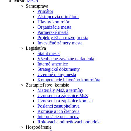
Mesto
Mesto
Samospráva
Primátor
Zástupcovia primátora
Hlavný kontrolór
Organizácie mesta
Partnerské mestá
Projekty EU a rozvoj mesta
Investičné zámery mesta
Legislatíva
Štatút mesta
Všeobecne záväzné nariadenia
Interné smernice
Strategické dokumenty
Územné plány mesta
Kompetencie hlavného kontrolóra
Zastupiteľstvo, komisie
Materiály MsZ a termíny
Uznesenia a zápisnice MsZ
Uznesenia a zápisnice komisií
Poslanci zastupiteľstva
Komisie a ich členovia
Interpelácie poslancov
Rokovací a odmeňovací poriadok
Hospodárenie