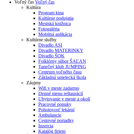
Voľný čas
Voľný čas
Kultúra
Program kina
Kultúrne podujatia
Mestská knižnica
Fotogaléria
Mobilná aplikácia
Kultúrne služby
Divadlo ASI
Divadlo MATERINKY
Divadlo ŠOK
Folklórny súbor ŠAĽAN
Tanečný klub JUMPING
Centrum voľného času
Základná umelecká škola
Záujmy
Wifi v meste zadarmo
Denné menu reštaurácií
Ubytovanie v meste a okolí
Pracovné ponuky
Pohotovosť lekární
Ambulancie
Cestovné poriadky
Inzercia
Katalóg firiem