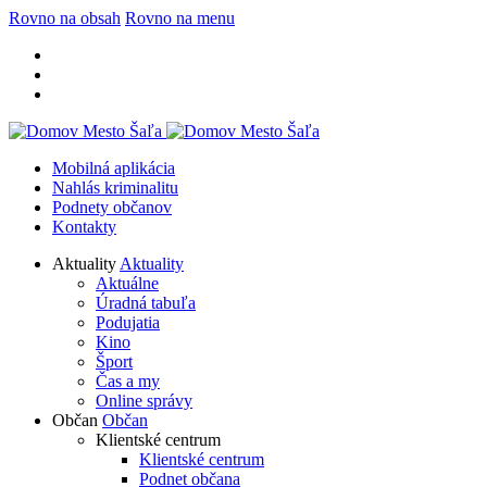
Rovno na obsah
Rovno na menu
Mobilná aplikácia
Nahlás kriminalitu
Podnety občanov
Kontakty
Aktuality
Aktuality
Aktuálne
Úradná tabuľa
Podujatia
Kino
Šport
Čas a my
Online správy
Občan
Občan
Klientské centrum
Klientské centrum
Podnet občana