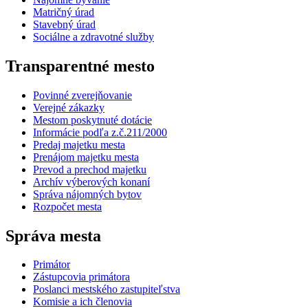
Matričný úrad
Stavebný úrad
Sociálne a zdravotné služby
Transparentné mesto
Povinné zverejňovanie
Verejné zákazky
Mestom poskytnuté dotácie
Informácie podľa z.č.211/2000
Predaj majetku mesta
Prenájom majetku mesta
Prevod a prechod majetku
Archív výberových konaní
Správa nájomných bytov
Rozpočet mesta
Správa mesta
Primátor
Zástupcovia primátora
Poslanci mestského zastupiteľstva
Komisie a ich členovia