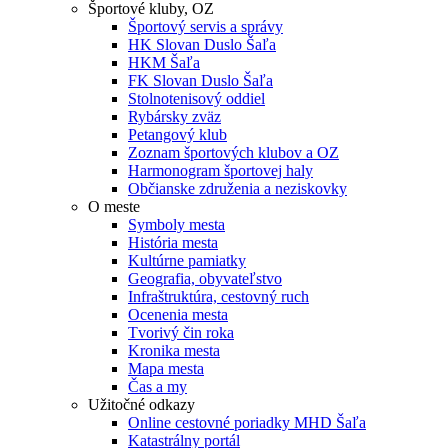
Športové kluby, OZ
Športový servis a správy
HK Slovan Duslo Šaľa
HKM Šaľa
FK Slovan Duslo Šaľa
Stolnotenisový oddiel
Rybársky zväz
Petangový klub
Zoznam športových klubov a OZ
Harmonogram športovej haly
Občianske združenia a neziskovky
O meste
Symboly mesta
História mesta
Kultúrne pamiatky
Geografia, obyvateľstvo
Infraštruktúra, cestovný ruch
Ocenenia mesta
Tvorivý čin roka
Kronika mesta
Mapa mesta
Čas a my
Užitočné odkazy
Online cestovné poriadky MHD Šaľa
Katastrálny portál