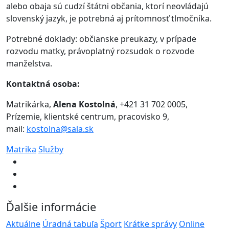
alebo obaja sú cudzí štátni občania, ktorí neovládajú
slovenský jazyk, je potrebná aj prítomnosť tlmočníka.
Potrebné doklady: občianske preukazy, v prípade
rozvodu matky, právoplatný rozsudok o rozvode
manželstva.
Kontaktná osoba:
Matrikárka,
Alena Kostolná
, +421 31 702 0005,
Prízemie, klientské centrum, pracovisko 9,
mail:
kostolna@sala.sk
Matrika
Služby
Ďalšie informácie
Aktuálne
Úradná tabuľa
Šport
Krátke správy
Online