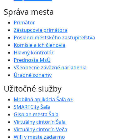
Správa mesta
Primátor
Zástupcovia primátora
Poslanci mestského zastupiteľstva
Komisie a ich členovia
Hlavný kontrolór
Prednosta MsÚ
Všeobecne záväzné nariadenia
Úradné oznamy
Užitočné služby
Mobilná aplikácia Šaľa o+
SMARTCity Šaľa
Gisplan mesta Šaľa
Virtuálny cintorín Šaľa
Virtuálny cintorín Veča
Wifi v meste zadarmo