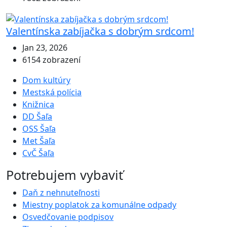
Valentínska zabíjačka s dobrým srdcom!
Jan 23, 2026
6154 zobrazení
Dom kultúry
Mestská polícia
Knižnica
DD Šaľa
OSS Šaľa
Met Šaľa
CvČ Šaľa
Potrebujem vybaviť
Daň z nehnuteľnosti
Miestny poplatok za komunálne odpady
Osvedčovanie podpisov