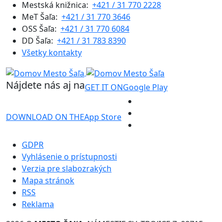
Mestská knižnica:
+421 / 31 770 2228
MeT Šaľa:
+421 / 31 770 3646
OSS Šaľa:
+421 / 31 770 6084
DD Šaľa:
+421 / 31 783 8390
Všetky kontakty
Nájdete nás aj na
GET IT ON
Google Play
DOWNLOAD ON THE
App Store
GDPR
Vyhlásenie o prístupnosti
Verzia pre slabozrakých
Mapa stránok
RSS
Reklama