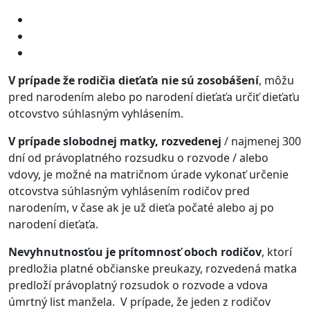
V prípade že rodičia dieťaťa nie sú zosobášení
, môžu
pred narodením alebo po narodení dieťaťa určiť dieťaťu
otcovstvo súhlasným vyhlásením.
V prípade slobodnej matky, rozvedenej
/ najmenej 300
dní od právoplatného rozsudku o rozvode / alebo
vdovy, je možné na matričnom úrade vykonať určenie
otcovstva súhlasným vyhlásením rodičov pred
narodením, v čase ak je už dieťa počaté alebo aj po
narodení dieťaťa.
Nevyhnutnosťou je prítomnosť oboch rodičov
, ktorí
predložia platné občianske preukazy, rozvedená matka
predloží právoplatný rozsudok o rozvode a vdova
úmrtný list manžela. V prípade, že jeden z rodičov