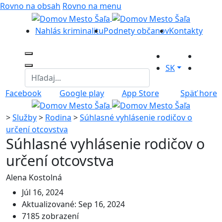
Rovno na obsah
Rovno na menu
Nahlás kriminalitu
Podnety občanov
Kontakty
SK
Facebook
Google play
App Store
Späť hore
>
Služby
>
Rodina
>
Súhlasné vyhlásenie rodičov o
určení otcovstva
Súhlasné vyhlásenie rodičov o
určení otcovstva
Alena Kostolná
Júl 16, 2024
Aktualizované: Sep 16, 2024
7185 zobrazení