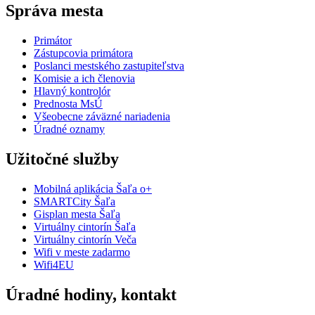
Správa mesta
Primátor
Zástupcovia primátora
Poslanci mestského zastupiteľstva
Komisie a ich členovia
Hlavný kontrolór
Prednosta MsÚ
Všeobecne záväzné nariadenia
Úradné oznamy
Užitočné služby
Mobilná aplikácia Šaľa o+
SMARTCity Šaľa
Gisplan mesta Šaľa
Virtuálny cintorín Šaľa
Virtuálny cintorín Veča
Wifi v meste zadarmo
Wifi4EU
Úradné hodiny, kontakt