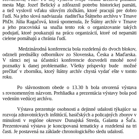
mesta Mgr. Jozef Belický a zdôraznil potrebu historickej pamäti,
a tiež vyslovil vďaku silovým zložkám, ktoré pracujú pre dobro
ľudí. Na jeho slová nadviazala riaditeľka Štátneho archívu v Trnave
PhDr. Júlia Ragačová, ktorá spomenula, že Štátny archív v Trnave
a jeho pracoviská sa snažia tento rok o organizovanie takých
podujatí, ktoré poukazujú na prácu organizácií, ktoré od nepamäti
cielene pomáhajú a chránia ľudí.
Medzinárodná konferencia bola rozdelená do dvoch blokov,
odzneli prednášky odborníkov zo Slovenska, Česka a Maďarska.
V rámci nej sa účastníci konferencie dozvedeli mnohé nové
poznatky k danej problematike. Všetky príspevky bude možné
prečítať v zborníku, ktorý štátny archív chystá vydať ešte v tomto
roku.
Po slávnostnom obede o 13.30 h bola otvorená výstava
s rovnomenným názvom. Prehliadka a prezentácia výstavy bola pod
vedením vedúcej archívu.
Výstava prezentuje osobnosti a dejinné udalosti týkajúce sa
rozvoja zdravotníckych inštitúcií, hasičských a policajných zborov v
minulosti v regióne okresov Dunajská Streda, Galanta a Šaľa.
Prezentovaná výstava je koncipovaná tematicky a rozdelená na tri
časti. Je postavená na základe chronologického sledu udalostí.