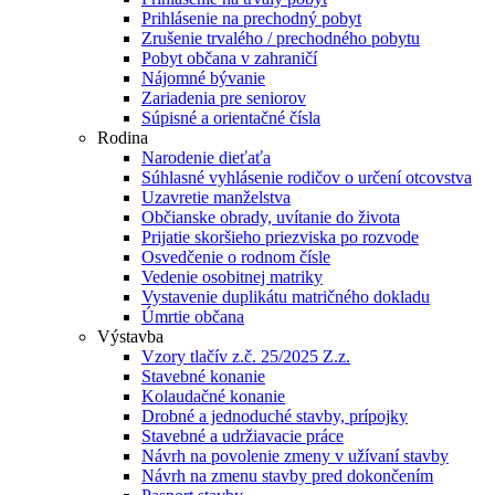
Prihlásenie na prechodný pobyt
Zrušenie trvalého / prechodného pobytu
Pobyt občana v zahraničí
Nájomné bývanie
Zariadenia pre seniorov
Súpisné a orientačné čísla
Rodina
Narodenie dieťaťa
Súhlasné vyhlásenie rodičov o určení otcovstva
Uzavretie manželstva
Občianske obrady, uvítanie do života
Prijatie skoršieho priezviska po rozvode
Osvedčenie o rodnom čísle
Vedenie osobitnej matriky
Vystavenie duplikátu matričného dokladu
Úmrtie občana
Výstavba
Vzory tlačív z.č. 25/2025 Z.z.
Stavebné konanie
Kolaudačné konanie
Drobné a jednoduché stavby, prípojky
Stavebné a udržiavacie práce
Návrh na povolenie zmeny v užívaní stavby
Návrh na zmenu stavby pred dokončením