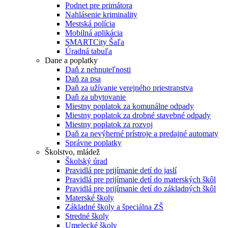
Podnet pre primátora
Nahlásenie kriminality
Mestská polícia
Mobilná aplikácia
SMARTCity Šaľa
Úradná tabuľa
Dane a poplatky
Daň z nehnuteľnosti
Daň za psa
Daň za užívanie verejného priestranstva
Daň za ubytovanie
Miestny poplatok za komunálne odpady
Miestny poplatok za drobné stavebné odpady
Miestny poplatok za rozvoj
Daň za nevýherné prístroje a predajné automaty
Správne poplatky
Školstvo, mládež
Školský úrad
Pravidlá pre prijímanie detí do jaslí
Pravidlá pre prijímanie detí do materských škôl
Pravidlá pre prijímanie detí do základných škôl
Materské školy
Základné školy a špeciálna ZŠ
Stredné školy
Umelecké školy