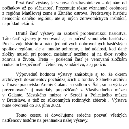
Prvá časť výstavy je venovaná zdravotníctvu – dejinám od
počiatkov až po súčasnosť. Prezentuje rôzne významné osobnosti
z regiónu Matúšovej zeme a Žitného ostrova. Predstavuje históriu
nemocníc daného regiónu, ale aj iných zdravotníckych inštitúcií,
napríklad lekární.
Druhá časť výstavy sa zaoberá problematikou hasičstva.
Táto časť výstavy je venovaná aj na počesť samotného hasičstva.
Predstavuje históriu a prácu jednotlivých dobrovoľných hasičských
spolkov regiónu, ale aj mnohé pohromy, a iné udalosti, keď dané
zložky museli pri pomoci zasiahnuť nezištne, aj na úkor svojho
zdravia a života. Tretia – posledná časť je venovaná zložkám
riadiacim bezpečnosť – četníctvu, žandárstvu, a aj polícii.
Výpovednú hodnotu výstavy znásobuje aj to, že okrem
archívnych dokumentov pochádzajúcich z fondov Štátneho archívu
v Trnave pracovisko Archív Galanta so sídlom v Šali, sú na výstave
prezentované aj materiály prepožičané z Vlastivedného múzea
v Galante, Mestského múzea v Seredi a Policajného múzea
v Bratislave, a tiež zo súkromných rodinných zbierok . Výstava
bude otvorená do 30. júna 2023.
Touto cestou si dovoľujeme srdečne pozvať všetkých
nadšencov histórie na prehliadku našej výstavy.