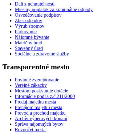
Daň z nehnuteľnosti
Miestny poplatok za komunálne odpady
Osvedčovanie podpisov
Zber odpadov
Výrub stromov
Parkovanie
Nájomné bývanie
Matričný úrad
Stavebný úrad
Sociálne a zdravotné služby
Transparentné mesto
Povinné zverejňovanie
Verejné zákazky
Mestom poskytnuté dotácie
Informácie podľa z.č.211/2000
Predaj majetku mesta
Prenájom majetku mesta
Prevod a prechod majetku
Archív výberových konaní
Správa nájomných bytov
Rozpočet mesta