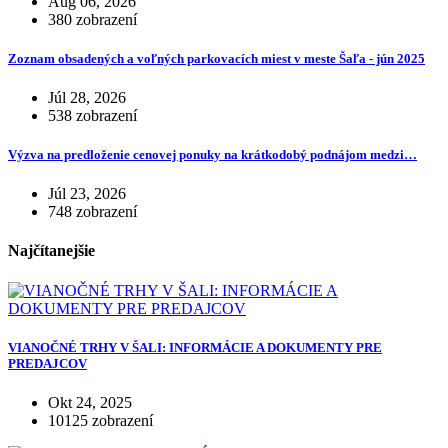
Aug 06, 2026
380 zobrazení
Zoznam obsadených a voľných parkovacích miest v meste Šaľa - jún 2025
Júl 28, 2026
538 zobrazení
Výzva na predloženie cenovej ponuky na krátkodobý podnájom medzi…
Júl 23, 2026
748 zobrazení
Najčítanejšie
VIANOČNÉ TRHY V ŠALI: INFORMÁCIE A DOKUMENTY PRE
PREDAJCOV
Okt 24, 2025
10125 zobrazení