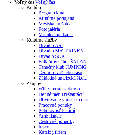
Voľný čas
Voľný čas
Kultúra
Program kina
Kultúrne podujatia
Mestská knižnica
Fotogaléria
Mobilná aplikácia
Kultúrne služby
Divadlo ASI
Divadlo MATERINKY
Divadlo ŠOK
Folklórny súbor ŠAĽAN
Tanečný klub JUMPING
Centrum voľného času
Základná umelecká škola
Záujmy
Wifi v meste zadarmo
Denné menu reštaurácií
Ubytovanie v meste a okolí
Pracovné ponuky
Pohotovosť lekární
Ambulancie
Cestovné poriadky
Inzercia
Katalóg firiem