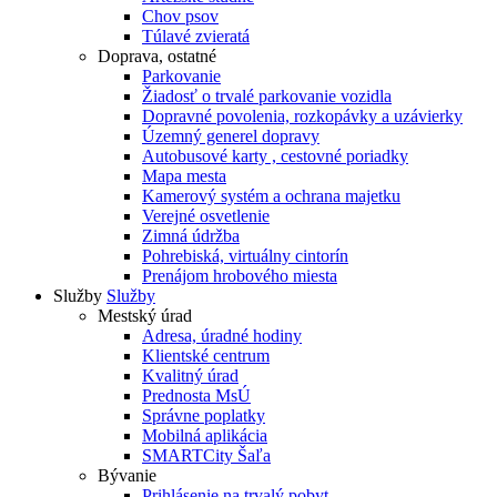
Chov psov
Túlavé zvieratá
Doprava, ostatné
Parkovanie
Žiadosť o trvalé parkovanie vozidla
Dopravné povolenia, rozkopávky a uzávierky
Územný generel dopravy
Autobusové karty , cestovné poriadky
Mapa mesta
Kamerový systém a ochrana majetku
Verejné osvetlenie
Zimná údržba
Pohrebiská, virtuálny cintorín
Prenájom hrobového miesta
Služby
Služby
Mestský úrad
Adresa, úradné hodiny
Klientské centrum
Kvalitný úrad
Prednosta MsÚ
Správne poplatky
Mobilná aplikácia
SMARTCity Šaľa
Bývanie
Prihlásenie na trvalý pobyt