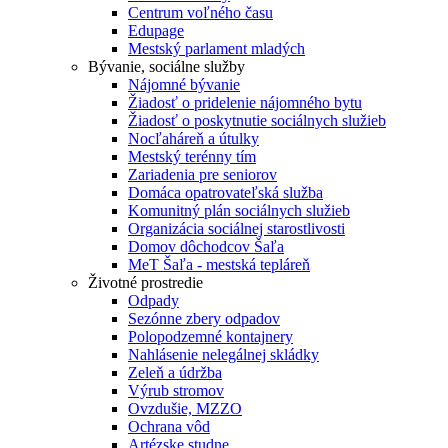
Centrum voľného času
Edupage
Mestský parlament mladých
Bývanie, sociálne služby
Nájomné bývanie
Žiadosť o pridelenie nájomného bytu
Žiadosť o poskytnutie sociálnych služieb
Nocľaháreň a útulky
Mestský terénny tím
Zariadenia pre seniorov
Domáca opatrovateľská služba
Komunitný plán sociálnych služieb
Organizácia sociálnej starostlivosti
Domov dôchodcov Šaľa
MeT Šaľa - mestská tepláreň
Životné prostredie
Odpady
Sezónne zbery odpadov
Polopodzemné kontajnery
Nahlásenie nelegálnej skládky
Zeleň a údržba
Výrub stromov
Ovzdušie, MZZO
Ochrana vôd
Artézske studne