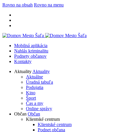
Rovno na obsah
Rovno na menu
Mobilná aplikácia
Nahlás kriminalitu
Podnety občanov
Kontakty
Aktuality
Aktuality
Aktuálne
Úradná tabuľa
Podujatia
Kino
Šport
Čas a my
Online správy
Občan
Občan
Klientské centrum
Klientské centrum
Podnet občana