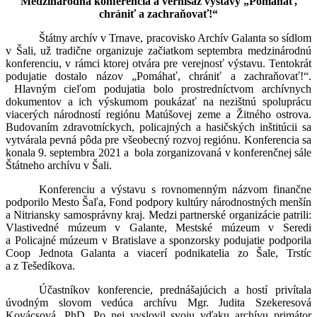
Medzinárodná konferencia a vernisáž výstavy „Pomáhať,
chrániť a zachraňovať!“
Štátny archív v Trnave, pracovisko Archív Galanta so sídlom
v Šali, už tradične organizuje začiatkom septembra medzinárodnú
konferenciu, v rámci ktorej otvára pre verejnosť výstavu. Tentokrát
podujatie dostalo názov „Pomáhať, chrániť a zachraňovať!“.
Hlavným cieľom podujatia bolo prostredníctvom archívnych
dokumentov a ich výskumom poukázať na nezištnú spoluprácu
viacerých národností regiónu Matúšovej zeme a Žitného ostrova.
Budovaním zdravotníckych, policajných a hasičských inštitúcii sa
vytvárala pevná pôda pre všeobecný rozvoj regiónu. Konferencia sa
konala 9. septembra 2021 a bola zorganizovaná v konferenčnej sále
Štátneho archívu v Šali.
Konferenciu a výstavu s rovnomenným názvom finančne
podporilo Mesto Šaľa, Fond podpory kultúry národnostných menšín
a Nitriansky samosprávny kraj. Medzi partnerské organizácie patrili:
Vlastivedné múzeum v Galante, Mestské múzeum v Seredi
a Policajné múzeum v Bratislave a sponzorsky podujatie podporila
Coop Jednota Galanta a viacerí podnikatelia zo Šale, Trstíc
a z Tešedíkova.
Účastníkov konferencie, prednášajúcich a hostí privítala
úvodným slovom vedúca archívu Mgr. Judita Szekeresová
Kovácsová, PhD. Po nej vyslovil svoju vďaku archívu primátor