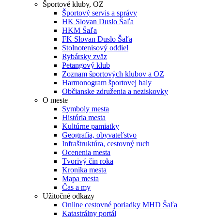
Športové kluby, OZ
Športový servis a správy
HK Slovan Duslo Šaľa
HKM Šaľa
FK Slovan Duslo Šaľa
Stolnotenisový oddiel
Rybársky zväz
Petangový klub
Zoznam športových klubov a OZ
Harmonogram športovej haly
Občianske združenia a neziskovky
O meste
Symboly mesta
História mesta
Kultúrne pamiatky
Geografia, obyvateľstvo
Infraštruktúra, cestovný ruch
Ocenenia mesta
Tvorivý čin roka
Kronika mesta
Mapa mesta
Čas a my
Užitočné odkazy
Online cestovné poriadky MHD Šaľa
Katastrálny portál