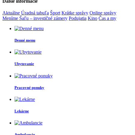
Ďalšie informácie
Aktuálne
Úradná tabuľa
Šport
Krátke správy
Online správy
Meníme Šaľu – investičné zámery
Podujatia
Kino
Čas a my
Denné menu
Ubytovanie
Pracovné ponuky
Lekárne
Ambulancie