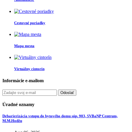
Cestovné poriadky
Mapa mesta
Virtuálny cintorín
Informácie e-mailom
Odoslať
Úradné oznamy
Debarierizácia vstupu do bytového domu súp. 903, SVBaNP Centrum,
M.M.Hodžu