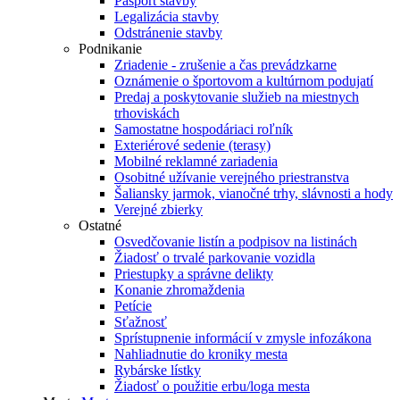
Pasport stavby
Legalizácia stavby
Odstránenie stavby
Podnikanie
Zriadenie - zrušenie a čas prevádzkarne
Oznámenie o športovom a kultúrnom podujatí
Predaj a poskytovanie služieb na miestnych
trhoviskách
Samostatne hospodáriaci roľník
Exteriérové sedenie (terasy)
Mobilné reklamné zariadenia
Osobitné užívanie verejného priestranstva
Šaliansky jarmok, vianočné trhy, slávnosti a hody
Verejné zbierky
Ostatné
Osvedčovanie listín a podpisov na listinách
Žiadosť o trvalé parkovanie vozidla
Priestupky a správne delikty
Konanie zhromaždenia
Petície
Sťažnosť
Sprístupnenie informácií v zmysle infozákona
Nahliadnutie do kroniky mesta
Rybárske lístky
Žiadosť o použitie erbu/loga mesta