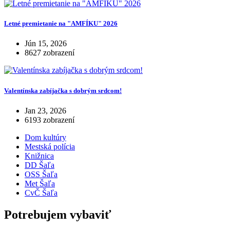
Letné premietanie na "AMFÍKU" 2026
Jún 15, 2026
8627 zobrazení
Valentínska zabíjačka s dobrým srdcom!
Jan 23, 2026
6193 zobrazení
Dom kultúry
Mestská polícia
Knižnica
DD Šaľa
OSS Šaľa
Met Šaľa
CvČ Šaľa
Potrebujem vybaviť