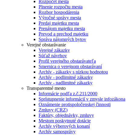
Rozpočet mesta
Plnenie rozpočtu mesta
Rozbor hospodárenia
Výročné správy mesta
Predaj majetku mesta
Prenájom majetku mesta
Prevod a prechod majetku
Správa nájomných bytov
Verejné obstarávanie
Verejné zákazky
Súťaž návrhov
Profil verejného obstarávateľa
Smernica o verejnom obstarávaní
Archív - zákazky s nízkou hodnotou
Archív - podlimitné zákazky
Archív - nadlimitné zákazky
Transparentné mesto
Informácie podľa z.č.211/2000
Sprístupnenie informácií v zmysle infozákona
Oznámenie protispoločenskej činnosti
Zmluvy (CRZ)
Faktúry, objednávky, zmluvy
Mestom poskytnuté dotácie
Archív výberových konaní
Archív samosprávy