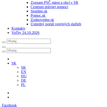
Zoznam PSČ miest a obcí v SR
Centrum právnej pomoci
Stopline.sk
Pomoc.sk
Zodpovedne.sk
Ústredný portál verejných služieb
Kontakty
Voľby 24.10.2026
SK
SK
EN
HU
DE
PL
Facebook