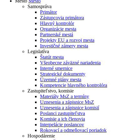
Mesto
Mesto
Samospráva
Primátor
Zástupcovia primátora
Hlavný kontrolór
Organizácie mesta
Partnerské mestá
Projekty EU a rozvoj mesta
Investičné zámery mesta
Legislatíva
Štatút mesta
Všeobecne záväzné nariadenia
Interné smernice
Strategické dokumenty
Územné plány mesta
Kompetencie hlavného kontrolóra
Zastupiteľstvo, komisie
Materiály MsZ a termíny
Uznesenia a zápisnice MsZ
Uznesenia a zápisnice komisií
Poslanci zastupiteľstva
Komisie a ich členovia
Interpelácie poslancov
Rokovací a odmeňovací poriadok
Hospodárenie