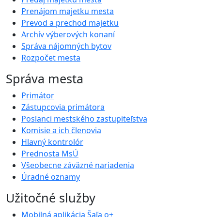
Prenájom majetku mesta
Prevod a prechod majetku
Archív výberových konaní
Správa nájomných bytov
Rozpočet mesta
Správa mesta
Primátor
Zástupcovia primátora
Poslanci mestského zastupiteľstva
Komisie a ich členovia
Hlavný kontrolór
Prednosta MsÚ
Všeobecne záväzné nariadenia
Úradné oznamy
Užitočné služby
Mobilná aplikácia Šaľa o+