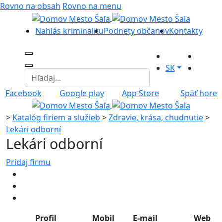
Rovno na obsah
Rovno na menu
Nahlás kriminalitu
Podnety občanov
Kontakty
SK
Facebook
Google play
App Store
Späť hore
>
Katalóg firiem a služieb
>
Zdravie, krása, chudnutie
>
Lekári odborní
Lekári odborní
Pridaj firmu
Profil
Mobil
E-mail
Web