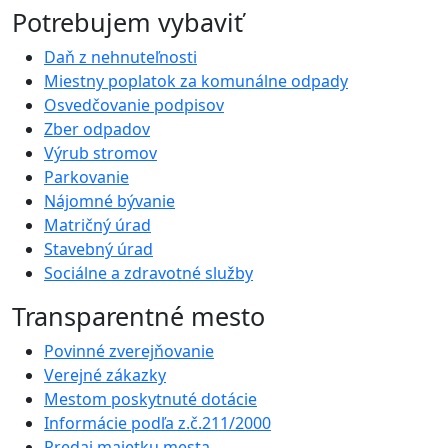
Potrebujem vybaviť
Daň z nehnuteľnosti
Miestny poplatok za komunálne odpady
Osvedčovanie podpisov
Zber odpadov
Výrub stromov
Parkovanie
Nájomné bývanie
Matričný úrad
Stavebný úrad
Sociálne a zdravotné služby
Transparentné mesto
Povinné zverejňovanie
Verejné zákazky
Mestom poskytnuté dotácie
Informácie podľa z.č.211/2000
Predaj majetku mesta