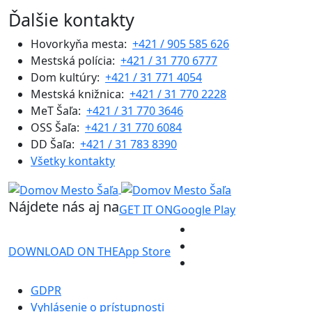
Ďalšie kontakty
Hovorkyňa mesta:
+421 / 905 585 626
Mestská polícia:
+421 / 31 770 6777
Dom kultúry:
+421 / 31 771 4054
Mestská knižnica:
+421 / 31 770 2228
MeT Šaľa:
+421 / 31 770 3646
OSS Šaľa:
+421 / 31 770 6084
DD Šaľa:
+421 / 31 783 8390
Všetky kontakty
Nájdete nás aj na
GET IT ON
Google Play
DOWNLOAD ON THE
App Store
GDPR
Vyhlásenie o prístupnosti