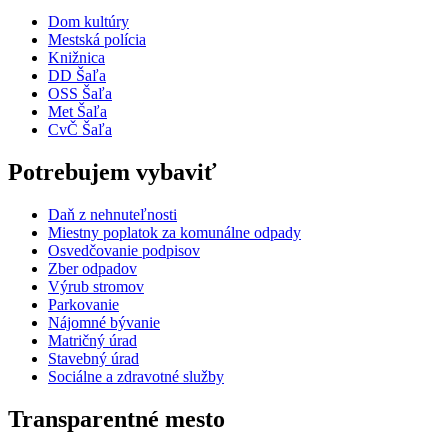
Dom kultúry
Mestská polícia
Knižnica
DD Šaľa
OSS Šaľa
Met Šaľa
CvČ Šaľa
Potrebujem vybaviť
Daň z nehnuteľnosti
Miestny poplatok za komunálne odpady
Osvedčovanie podpisov
Zber odpadov
Výrub stromov
Parkovanie
Nájomné bývanie
Matričný úrad
Stavebný úrad
Sociálne a zdravotné služby
Transparentné mesto