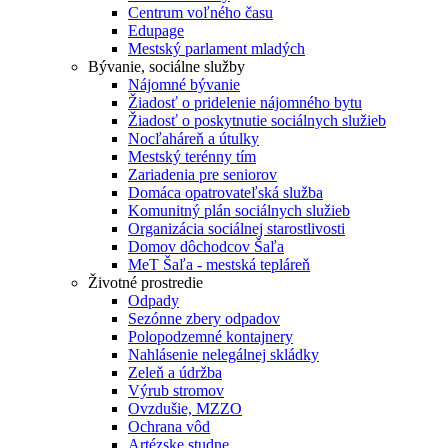
Centrum voľného času
Edupage
Mestský parlament mladých
Bývanie, sociálne služby
Nájomné bývanie
Žiadosť o pridelenie nájomného bytu
Žiadosť o poskytnutie sociálnych služieb
Nocľaháreň a útulky
Mestský terénny tím
Zariadenia pre seniorov
Domáca opatrovateľská služba
Komunitný plán sociálnych služieb
Organizácia sociálnej starostlivosti
Domov dôchodcov Šaľa
MeT Šaľa - mestská tepláreň
Životné prostredie
Odpady
Sezónne zbery odpadov
Polopodzemné kontajnery
Nahlásenie nelegálnej skládky
Zeleň a údržba
Výrub stromov
Ovzdušie, MZZO
Ochrana vôd
Artézske studne