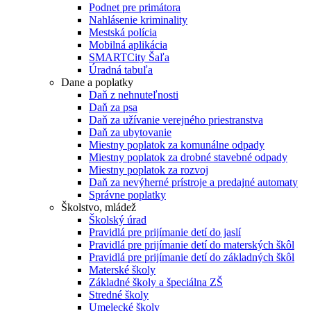
Podnet pre primátora
Nahlásenie kriminality
Mestská polícia
Mobilná aplikácia
SMARTCity Šaľa
Úradná tabuľa
Dane a poplatky
Daň z nehnuteľnosti
Daň za psa
Daň za užívanie verejného priestranstva
Daň za ubytovanie
Miestny poplatok za komunálne odpady
Miestny poplatok za drobné stavebné odpady
Miestny poplatok za rozvoj
Daň za nevýherné prístroje a predajné automaty
Správne poplatky
Školstvo, mládež
Školský úrad
Pravidlá pre prijímanie detí do jaslí
Pravidlá pre prijímanie detí do materských škôl
Pravidlá pre prijímanie detí do základných škôl
Materské školy
Základné školy a špeciálna ZŠ
Stredné školy
Umelecké školy