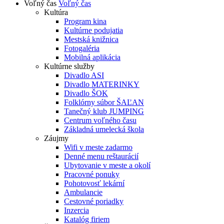
Voľný čas
Voľný čas
Kultúra
Program kina
Kultúrne podujatia
Mestská knižnica
Fotogaléria
Mobilná aplikácia
Kultúrne služby
Divadlo ASI
Divadlo MATERINKY
Divadlo ŠOK
Folklórny súbor ŠAĽAN
Tanečný klub JUMPING
Centrum voľného času
Základná umelecká škola
Záujmy
Wifi v meste zadarmo
Denné menu reštaurácií
Ubytovanie v meste a okolí
Pracovné ponuky
Pohotovosť lekární
Ambulancie
Cestovné poriadky
Inzercia
Katalóg firiem