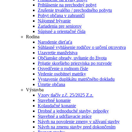
Prihlásenie na prechodný pobyt
Zrušenie trvalého / prechodného pobytu
Pobyt občana v zahraničí
Nájomné bývanie
Zariadenia pre seniorov
Súpisné a orientačné čísla
Rodina
Narodenie dieťaťa
Súhlasné vyhlásenie rodičov o určení otcovstva
Uzavretie manželstva
Občianske obrady, uvítanie do života
Prijatie skoršieho priezviska po rozvode
Osvedčenie o rodnom čísle
Vedenie osobitnej matriky
Vystavenie duplikátu matričného dokladu
Úmrtie občana
Výstavba
Vzory tlačív z.č. 25/2025 Z.z.
Stavebné konanie
Kolaudačné konanie
Drobné a jednoduché stavby, prípojky
Stavebné a udržiavacie práce
Návrh na povolenie zmeny v užívaní stavby
Návrh na zmenu stavby pred dokončením