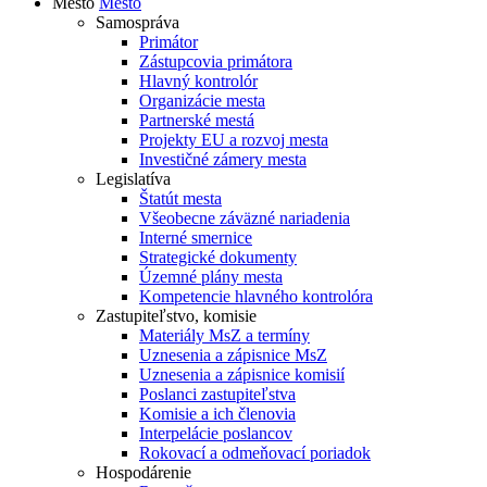
Mesto
Mesto
Samospráva
Primátor
Zástupcovia primátora
Hlavný kontrolór
Organizácie mesta
Partnerské mestá
Projekty EU a rozvoj mesta
Investičné zámery mesta
Legislatíva
Štatút mesta
Všeobecne záväzné nariadenia
Interné smernice
Strategické dokumenty
Územné plány mesta
Kompetencie hlavného kontrolóra
Zastupiteľstvo, komisie
Materiály MsZ a termíny
Uznesenia a zápisnice MsZ
Uznesenia a zápisnice komisií
Poslanci zastupiteľstva
Komisie a ich členovia
Interpelácie poslancov
Rokovací a odmeňovací poriadok
Hospodárenie