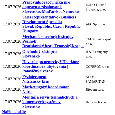
Pracovník/pracovníčka pre
LOKO TRANS
17.07.2026
dopravu a zásobovanie
Slovakia, s.r.o.
Slovensko, Maďarsko, Nemecko
Sales Representative / Business
Development Specialist
17.07.2026
AEC Sp. z o.o.
Slovak Republic, Czech Republic,
Hungary
Mechanik stavebných strojov
CM Slovakia spol.
17.07.2026
Pezinok
s r. o.
Bratislavský kraj, Trnavský kraj,...
Obchodný zástupca
H & T company
17.07.2026
Slovensko
s.r.o.
Hovoríte po nemecky? Hľadáme
17.07.2026
koordinátora ubytovania |
COPERON s. r. o.
Polovičný úväzok
Fyzioterapeut
ADOS
17.07.2026
Nitriansky kraj
SAMARITÁN
Marketingový koordinátor
17.07.2026
Biocont s.r.o.
Nitra
Montáž a servis telematických a
17.07.2026
kamerových systémov
HanyTech s.r.o.
Slovensko
Načítať ďaľšie