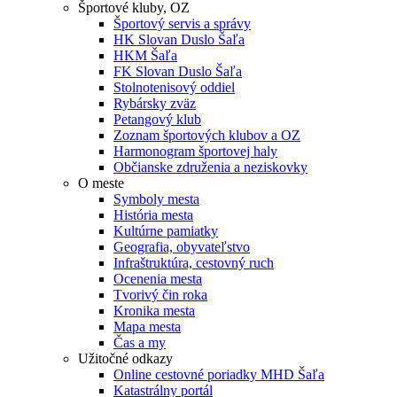
Športové kluby, OZ
Športový servis a správy
HK Slovan Duslo Šaľa
HKM Šaľa
FK Slovan Duslo Šaľa
Stolnotenisový oddiel
Rybársky zväz
Petangový klub
Zoznam športových klubov a OZ
Harmonogram športovej haly
Občianske združenia a neziskovky
O meste
Symboly mesta
História mesta
Kultúrne pamiatky
Geografia, obyvateľstvo
Infraštruktúra, cestovný ruch
Ocenenia mesta
Tvorivý čin roka
Kronika mesta
Mapa mesta
Čas a my
Užitočné odkazy
Online cestovné poriadky MHD Šaľa
Katastrálny portál