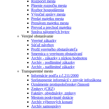
Rozpočet mesta
Plnenie rozpočtu mesta
Rozbor hospodárenia
Výročné správy mesta
Predaj majetku mesta
Prenájom majetku mesta
Prevod a prechod majetku
Správa nájomných bytov
Verejné obstarávanie
Verejné zákazky
Súťaž návrhov
Profil verejného obstarávateľa
Smernica o verejnom obstarávaní
Archív - zákazky s nízkou hodnotou
Archív - podlimitné zákazky
Archív - nadlimitné zákazky
Transparentné mesto
Informácie podľa z.č.211/2000
Sprístupnenie informácií v zmysle infozákona
Oznámenie protispoločenskej činnosti
Zmluvy (CRZ)
Faktúry, objednávky, zmluvy
Mestom poskytnuté dotácie
Archív výberových konaní
Archív samosprávy