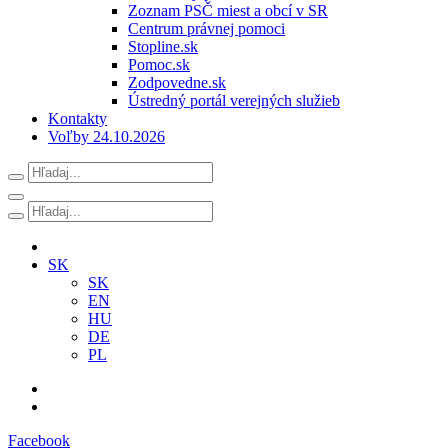
Zoznam PSČ miest a obcí v SR
Centrum právnej pomoci
Stopline.sk
Pomoc.sk
Zodpovedne.sk
Ústredný portál verejných služieb
Kontakty
Voľby 24.10.2026
SK
SK
EN
HU
DE
PL
Facebook