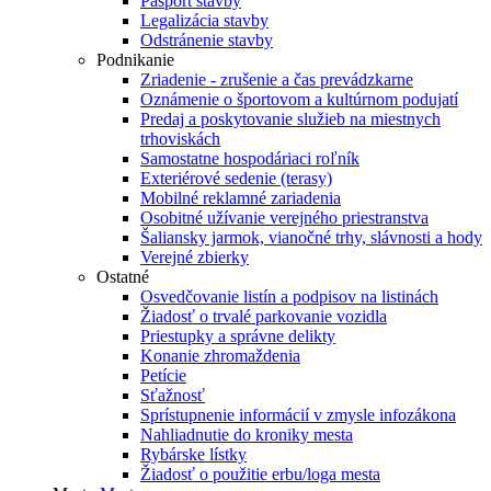
Pasport stavby
Legalizácia stavby
Odstránenie stavby
Podnikanie
Zriadenie - zrušenie a čas prevádzkarne
Oznámenie o športovom a kultúrnom podujatí
Predaj a poskytovanie služieb na miestnych
trhoviskách
Samostatne hospodáriaci roľník
Exteriérové sedenie (terasy)
Mobilné reklamné zariadenia
Osobitné užívanie verejného priestranstva
Šaliansky jarmok, vianočné trhy, slávnosti a hody
Verejné zbierky
Ostatné
Osvedčovanie listín a podpisov na listinách
Žiadosť o trvalé parkovanie vozidla
Priestupky a správne delikty
Konanie zhromaždenia
Petície
Sťažnosť
Sprístupnenie informácií v zmysle infozákona
Nahliadnutie do kroniky mesta
Rybárske lístky
Žiadosť o použitie erbu/loga mesta