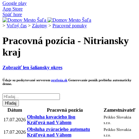
Google play
App Store
Späť hore
>
Voľný čas
>
Záujmy
>
Pracovné ponuky
Pracovná pozícia - Nitriansky
kraj
Zobraziť len šaliansky okres
Údaje su poskytované serverom
profesia.sk
Generovanie ponúk prebieha automaticky
denne.
Dátum
Pracovná pozícia
Zamestnávateľ
Obsluha kovacieho lisu
Peikko Slovakia
17.07.2026
Kráľová nad Váhom
s.r.o.
Obsluha zváracieho automatu
Peikko Slovakia
17.07.2026
Kráľová nad Váhom
s.r.o.