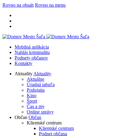
Rovno na obsah
Rovno na menu
Mobilná aplikácia
Nahlás kriminalitu
Podnety občanov
Kontakty
Aktuality
Aktuality
Aktuálne
Úradná tabuľa
Podujatia
Kino
Šport
Čas a my
Online správy
Občan
Občan
Klientské centrum
Klientské centrum
Podnet občana