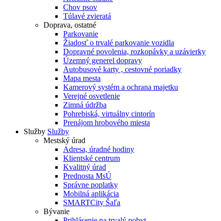
Chov psov
Túlavé zvieratá
Doprava, ostatné
Parkovanie
Žiadosť o trvalé parkovanie vozidla
Dopravné povolenia, rozkopávky a uzávierky
Územný generel dopravy
Autobusové karty , cestovné poriadky
Mapa mesta
Kamerový systém a ochrana majetku
Verejné osvetlenie
Zimná údržba
Pohrebiská, virtuálny cintorín
Prenájom hrobového miesta
Služby
Služby
Mestský úrad
Adresa, úradné hodiny
Klientské centrum
Kvalitný úrad
Prednosta MsÚ
Správne poplatky
Mobilná aplikácia
SMARTCity Šaľa
Bývanie
Prihlásenie na trvalý pobyt