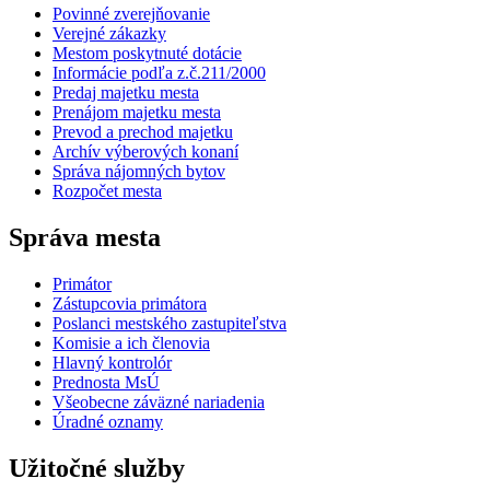
Povinné zverejňovanie
Verejné zákazky
Mestom poskytnuté dotácie
Informácie podľa z.č.211/2000
Predaj majetku mesta
Prenájom majetku mesta
Prevod a prechod majetku
Archív výberových konaní
Správa nájomných bytov
Rozpočet mesta
Správa mesta
Primátor
Zástupcovia primátora
Poslanci mestského zastupiteľstva
Komisie a ich členovia
Hlavný kontrolór
Prednosta MsÚ
Všeobecne záväzné nariadenia
Úradné oznamy
Užitočné služby