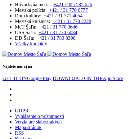
Hovorkyňa mesta:
+421 / 905 585 626
Mestská polícia:
+421 / 31 770 6777
Dom kultúry:
+421 / 31 771 4054
Mestská knižnica:
+421 / 31 770 2228
MeT Šaľa:
+421 / 31 770 3646
OSS Šaľa:
+421 / 31 770 6084
DD Šaľa:
+421 / 31 783 8390
Všetky kontakty
Nájdete nás aj na
GET IT ON
Google Play
DOWNLOAD ON THE
App Store
GDPR
Vyhlásenie o prístupnosti
Verzia pre slabozrakých
Mapa stránok
RSS
Reklama