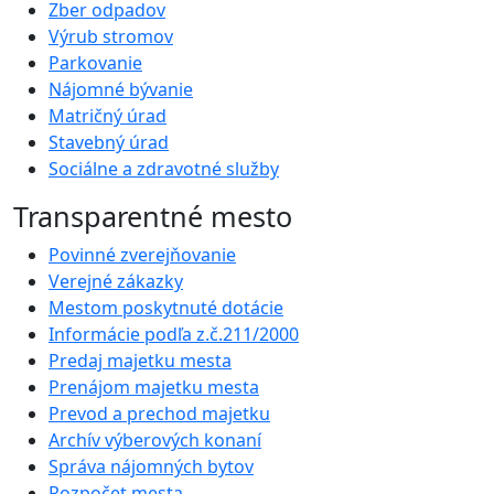
Zber odpadov
Výrub stromov
Parkovanie
Nájomné bývanie
Matričný úrad
Stavebný úrad
Sociálne a zdravotné služby
Transparentné mesto
Povinné zverejňovanie
Verejné zákazky
Mestom poskytnuté dotácie
Informácie podľa z.č.211/2000
Predaj majetku mesta
Prenájom majetku mesta
Prevod a prechod majetku
Archív výberových konaní
Správa nájomných bytov
Rozpočet mesta