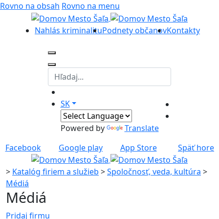
Rovno na obsah
Rovno na menu
Nahlás kriminalitu
Podnety občanov
Kontakty
SK
Powered by
Translate
Facebook
Google play
App Store
Späť hore
>
Katalóg firiem a služieb
>
Spoločnosť, veda, kultúra
>
Médiá
Médiá
Pridaj firmu