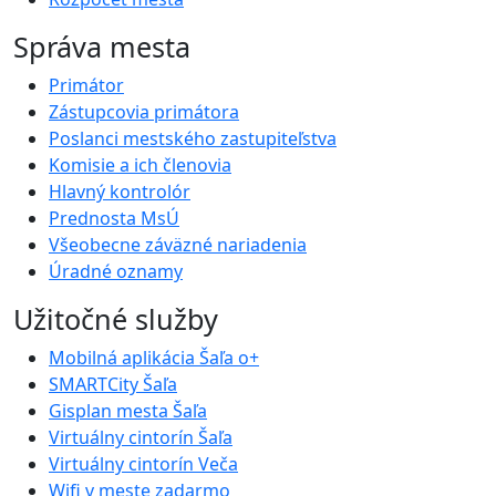
Správa mesta
Primátor
Zástupcovia primátora
Poslanci mestského zastupiteľstva
Komisie a ich členovia
Hlavný kontrolór
Prednosta MsÚ
Všeobecne záväzné nariadenia
Úradné oznamy
Užitočné služby
Mobilná aplikácia Šaľa o+
SMARTCity Šaľa
Gisplan mesta Šaľa
Virtuálny cintorín Šaľa
Virtuálny cintorín Veča
Wifi v meste zadarmo