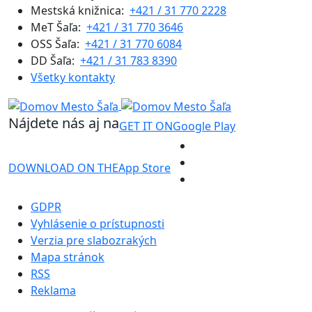
Mestská knižnica:
+421 / 31 770 2228
MeT Šaľa:
+421 / 31 770 3646
OSS Šaľa:
+421 / 31 770 6084
DD Šaľa:
+421 / 31 783 8390
Všetky kontakty
Nájdete nás aj na
GET IT ON
Google Play
DOWNLOAD ON THE
App Store
GDPR
Vyhlásenie o prístupnosti
Verzia pre slabozrakých
Mapa stránok
RSS
Reklama