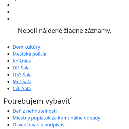
Neboli nájdené žiadne záznamy.
1
Dom kultúry
Mestská polícia
Knižnica
DD Šaľa
OSS Šaľa
Met Šaľa
CvČ Šaľa
Potrebujem vybaviť
Daň z nehnuteľnosti
Miestny poplatok za komunálne odpady
Osvedčovanie podpisov