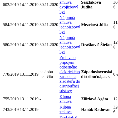
zmluva
Sesztáková
30
602/2019
14.11.2019
30.11.2020
dvojizbový
Judita
€
byt
Nájomná
zmluva
11
584/2019
14.11.2019
30.11.2020
Mezeiová Júlia
jednoizbový
€
byt
Nájomná
zmluva
12
580/2019
14.11.2019
30.11.2020
Draškovič Štefan
jednoizbový
€
byt
Zmluva o
pripojení
odberného
na dobu
elektrického
Západoslovenská
778/2019
13.11.2019
0 
neurčitú
zariadenia
distribučná, a. s.
žiadateľa do
distribučnej
sústavy
Kúpna
755/2019
13.11.2019
-
Ziliziová Agáta
12
zmluva
Kúpna
32
743/2019
13.11.2019
-
Hanák Radovan
zmluva
€
Dodatok č.