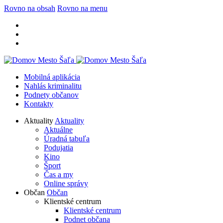
Rovno na obsah
Rovno na menu
Mobilná aplikácia
Nahlás kriminalitu
Podnety občanov
Kontakty
Aktuality
Aktuality
Aktuálne
Úradná tabuľa
Podujatia
Kino
Šport
Čas a my
Online správy
Občan
Občan
Klientské centrum
Klientské centrum
Podnet občana