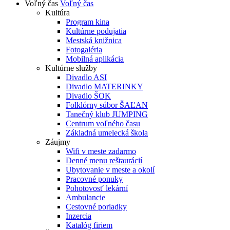
Voľný čas
Voľný čas
Kultúra
Program kina
Kultúrne podujatia
Mestská knižnica
Fotogaléria
Mobilná aplikácia
Kultúrne služby
Divadlo ASI
Divadlo MATERINKY
Divadlo ŠOK
Folklórny súbor ŠAĽAN
Tanečný klub JUMPING
Centrum voľného času
Základná umelecká škola
Záujmy
Wifi v meste zadarmo
Denné menu reštaurácií
Ubytovanie v meste a okolí
Pracovné ponuky
Pohotovosť lekární
Ambulancie
Cestovné poriadky
Inzercia
Katalóg firiem