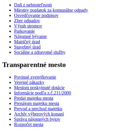
Daň z nehnuteľnosti
Miestny poplatok za komunálne odpady
Osvedčovanie podpisov
Zber odpadov
Výrub stromov
Parkovanie
Nájomné bývanie
Matričný úrad
Stavebný úrad
Sociálne a zdravotné služby
Transparentné mesto
Povinné zverejňovanie
Verejné zákazky
Mestom poskytnuté dotácie
Informácie podľa z.č.211/2000
Predaj majetku mesta
Prenájom majetku mesta
Prevod a prechod majetku
Archív výberových konaní
Správa nájomných bytov
Rozpočet mesta