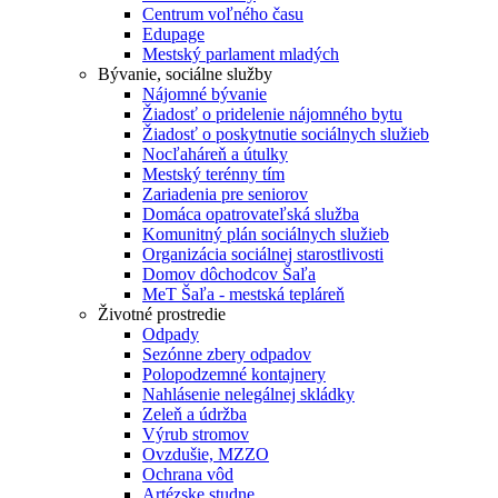
Centrum voľného času
Edupage
Mestský parlament mladých
Bývanie, sociálne služby
Nájomné bývanie
Žiadosť o pridelenie nájomného bytu
Žiadosť o poskytnutie sociálnych služieb
Nocľaháreň a útulky
Mestský terénny tím
Zariadenia pre seniorov
Domáca opatrovateľská služba
Komunitný plán sociálnych služieb
Organizácia sociálnej starostlivosti
Domov dôchodcov Šaľa
MeT Šaľa - mestská tepláreň
Životné prostredie
Odpady
Sezónne zbery odpadov
Polopodzemné kontajnery
Nahlásenie nelegálnej skládky
Zeleň a údržba
Výrub stromov
Ovzdušie, MZZO
Ochrana vôd
Artézske studne