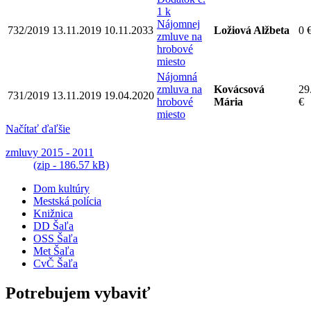
1 k
Nájomnej
732/2019
13.11.2019
10.11.2033
Ložiová Alžbeta
0 
zmluve na
hrobové
miesto
Nájomná
zmluva na
Kovácsová
29
731/2019
13.11.2019
19.04.2020
hrobové
Mária
€
miesto
Načítať ďaľšie
zmluvy 2015 - 2011
(zip - 186.57 kB)
Dom kultúry
Mestská polícia
Knižnica
DD Šaľa
OSS Šaľa
Met Šaľa
CvČ Šaľa
Potrebujem vybaviť