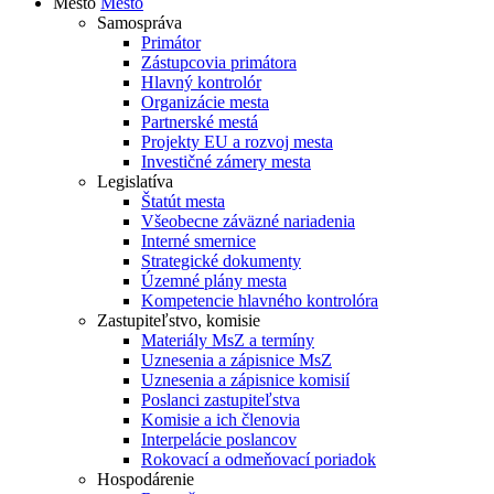
Mesto
Mesto
Samospráva
Primátor
Zástupcovia primátora
Hlavný kontrolór
Organizácie mesta
Partnerské mestá
Projekty EU a rozvoj mesta
Investičné zámery mesta
Legislatíva
Štatút mesta
Všeobecne záväzné nariadenia
Interné smernice
Strategické dokumenty
Územné plány mesta
Kompetencie hlavného kontrolóra
Zastupiteľstvo, komisie
Materiály MsZ a termíny
Uznesenia a zápisnice MsZ
Uznesenia a zápisnice komisií
Poslanci zastupiteľstva
Komisie a ich členovia
Interpelácie poslancov
Rokovací a odmeňovací poriadok
Hospodárenie