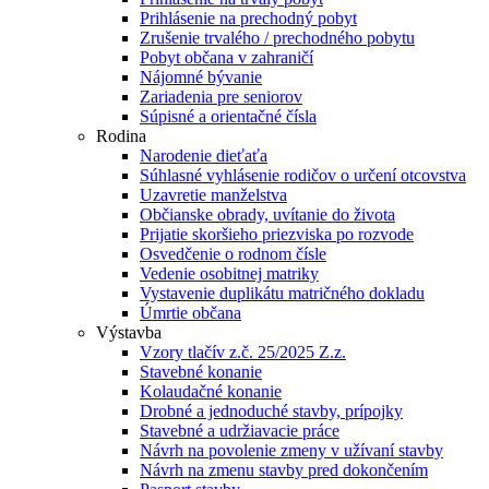
Prihlásenie na prechodný pobyt
Zrušenie trvalého / prechodného pobytu
Pobyt občana v zahraničí
Nájomné bývanie
Zariadenia pre seniorov
Súpisné a orientačné čísla
Rodina
Narodenie dieťaťa
Súhlasné vyhlásenie rodičov o určení otcovstva
Uzavretie manželstva
Občianske obrady, uvítanie do života
Prijatie skoršieho priezviska po rozvode
Osvedčenie o rodnom čísle
Vedenie osobitnej matriky
Vystavenie duplikátu matričného dokladu
Úmrtie občana
Výstavba
Vzory tlačív z.č. 25/2025 Z.z.
Stavebné konanie
Kolaudačné konanie
Drobné a jednoduché stavby, prípojky
Stavebné a udržiavacie práce
Návrh na povolenie zmeny v užívaní stavby
Návrh na zmenu stavby pred dokončením