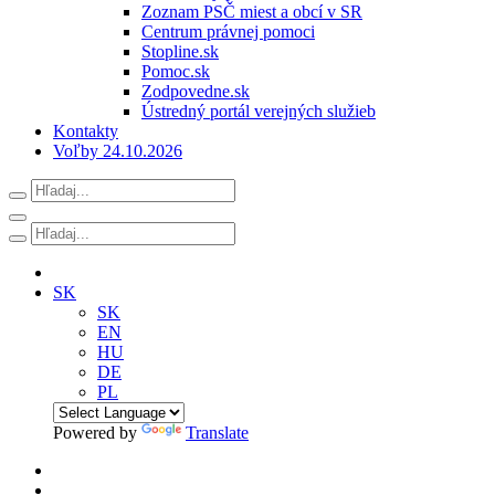
Zoznam PSČ miest a obcí v SR
Centrum právnej pomoci
Stopline.sk
Pomoc.sk
Zodpovedne.sk
Ústredný portál verejných služieb
Kontakty
Voľby 24.10.2026
SK
SK
EN
HU
DE
PL
Powered by
Translate