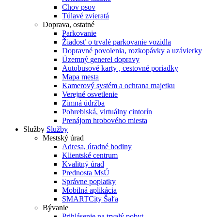
Chov psov
Túlavé zvieratá
Doprava, ostatné
Parkovanie
Žiadosť o trvalé parkovanie vozidla
Dopravné povolenia, rozkopávky a uzávierky
Územný generel dopravy
Autobusové karty , cestovné poriadky
Mapa mesta
Kamerový systém a ochrana majetku
Verejné osvetlenie
Zimná údržba
Pohrebiská, virtuálny cintorín
Prenájom hrobového miesta
Služby
Služby
Mestský úrad
Adresa, úradné hodiny
Klientské centrum
Kvalitný úrad
Prednosta MsÚ
Správne poplatky
Mobilná aplikácia
SMARTCity Šaľa
Bývanie
Prihlásenie na trvalý pobyt