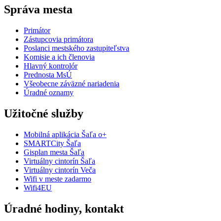
Správa mesta
Primátor
Zástupcovia primátora
Poslanci mestského zastupiteľstva
Komisie a ich členovia
Hlavný kontrolór
Prednosta MsÚ
Všeobecne záväzné nariadenia
Úradné oznamy
Užitočné služby
Mobilná aplikácia Šaľa o+
SMARTCity Šaľa
Gisplan mesta Šaľa
Virtuálny cintorín Šaľa
Virtuálny cintorín Veča
Wifi v meste zadarmo
Wifi4EU
Úradné hodiny, kontakt