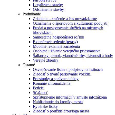
Pasport stavby
Legalizácia stavby
Odstránenie stavby
Podnikanie
Zriadenie - zrušenie a čas prevádzkarne
Oznámenie o športovom a kultúrnom podujatí
Predaj a poskytovanie služieb na miestnych
trhoviskách
Samostatne hospodáriaci roľník
Exteriérové sedenie (terasy)
Mobilné reklamné zariadenia
Osobitné užívanie verejného priestranstva
Šaliansky jarmok, vianočné trhy, slávnosti a hody
Verejné zbierky
Ostatné
Osvedčovanie listín a podpisov na listinách
Žiadosť o trvalé parkovanie vozidla
Priestupky a správne delikty
Konanie zhromaždenia
Petície
Sťažnosť
Sprístupnenie informácií v zmysle infozákona
Nahliadnutie do kroniky mesta
Rybárske lístky
Žiadosť o použitie erbu/loga mesta