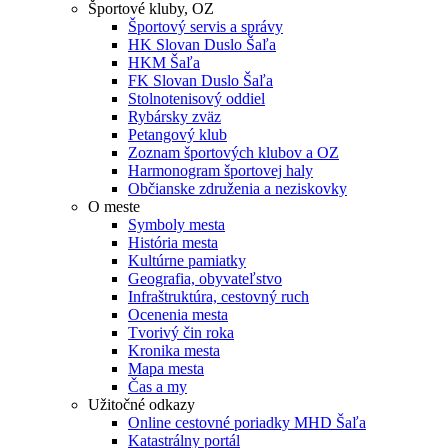
Športové kluby, OZ
Športový servis a správy
HK Slovan Duslo Šaľa
HKM Šaľa
FK Slovan Duslo Šaľa
Stolnotenisový oddiel
Rybársky zväz
Petangový klub
Zoznam športových klubov a OZ
Harmonogram športovej haly
Občianske združenia a neziskovky
O meste
Symboly mesta
História mesta
Kultúrne pamiatky
Geografia, obyvateľstvo
Infraštruktúra, cestovný ruch
Ocenenia mesta
Tvorivý čin roka
Kronika mesta
Mapa mesta
Čas a my
Užitočné odkazy
Online cestovné poriadky MHD Šaľa
Katastrálny portál