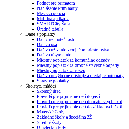
Podnet pre primátora
Nahlásenie kriminality
Mestská polícia
Mobilná aplikácia
SMARTCity Šaľa
Úradná tabuľa
Dane a poplatky
Daň z nehnuteľnosti
Daň za psa
Daň za užívanie verejného priestranstva
Daň za ubytovanie
Miestny poplatok za komunálne odpady
Miestny poplatok za drobné stavebné odpady
Miestny poplatok za rozvoj
Daň za nevýherné prístroje a predajné automaty
Správne poplatky
Školstvo, mládež
Školský úrad
Pravidlá pre prijímanie detí do jaslí
Pravidlá pre prijímanie detí do materských škôl
Pravidlá pre prijímanie detí do základných škôl
Materské školy
Základné školy a špeciálna ZŠ
Stredné školy
Umelecké školy