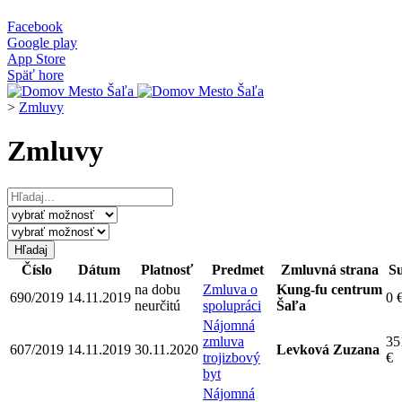
Facebook
Google play
App Store
Späť hore
>
Zmluvy
Zmluvy
Číslo
Dátum
Platnosť
Predmet
Zmluvná strana
S
na dobu
Zmluva o
Kung-fu centrum
690/2019
14.11.2019
0 
neurčitú
spolupráci
Šaľa
Nájomná
zmluva
35
607/2019
14.11.2019
30.11.2020
Levková Zuzana
trojizbový
€
byt
Nájomná