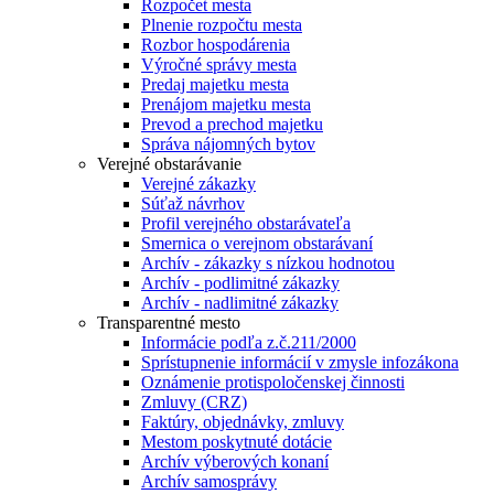
Rozpočet mesta
Plnenie rozpočtu mesta
Rozbor hospodárenia
Výročné správy mesta
Predaj majetku mesta
Prenájom majetku mesta
Prevod a prechod majetku
Správa nájomných bytov
Verejné obstarávanie
Verejné zákazky
Súťaž návrhov
Profil verejného obstarávateľa
Smernica o verejnom obstarávaní
Archív - zákazky s nízkou hodnotou
Archív - podlimitné zákazky
Archív - nadlimitné zákazky
Transparentné mesto
Informácie podľa z.č.211/2000
Sprístupnenie informácií v zmysle infozákona
Oznámenie protispoločenskej činnosti
Zmluvy (CRZ)
Faktúry, objednávky, zmluvy
Mestom poskytnuté dotácie
Archív výberových konaní
Archív samosprávy