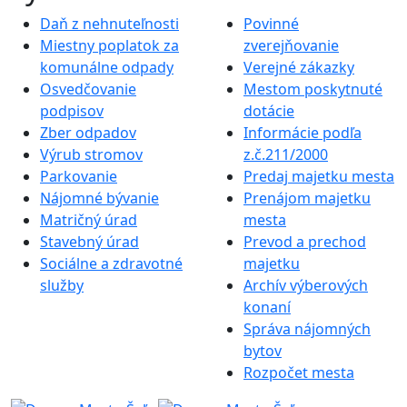
Daň z nehnuteľnosti
Povinné
Miestny poplatok za
zverejňovanie
komunálne odpady
Verejné zákazky
Osvedčovanie
Mestom poskytnuté
podpisov
dotácie
Zber odpadov
Informácie podľa
Výrub stromov
z.č.211/2000
Parkovanie
Predaj majetku mesta
Nájomné bývanie
Prenájom majetku
Matričný úrad
mesta
Stavebný úrad
Prevod a prechod
Sociálne a zdravotné
majetku
služby
Archív výberových
konaní
Správa nájomných
bytov
Rozpočet mesta