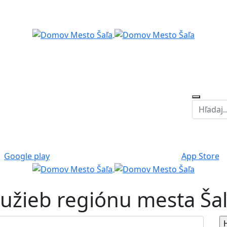
Google play
App Store
služieb regiónu mesta Ša