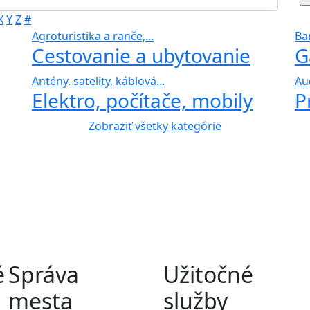
X
Y
Z
#
Agroturistika a ranče,...
Bar
Cestovanie a ubytovanie
G
Antény, satelity, káblová...
Au
Elektro, počítače, mobily
P
Zobraziť všetky kategórie
é
Správa
Užitočné
mesta
služby