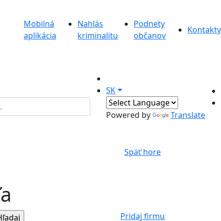
Mobilná
Nahlás
Podnety
Kontakty
aplikácia
kriminalitu
občanov
SK
Powered by
Translate
Späť hore
ľa
Pridaj firmu