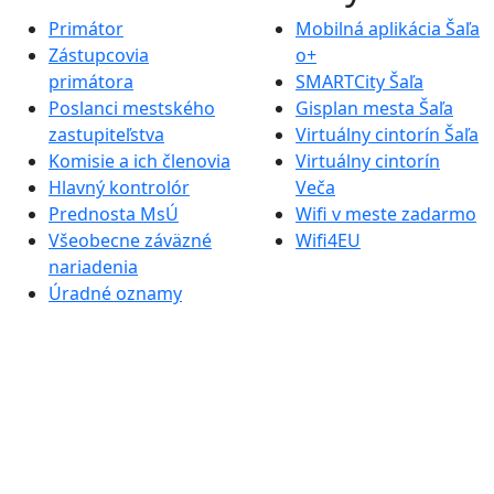
Primátor
Mobilná aplikácia Šaľa
Zástupcovia
o+
primátora
SMARTCity Šaľa
Poslanci mestského
Gisplan mesta Šaľa
zastupiteľstva
Virtuálny cintorín Šaľa
Komisie a ich členovia
Virtuálny cintorín
Hlavný kontrolór
Veča
Prednosta MsÚ
Wifi v meste zadarmo
Všeobecne záväzné
Wifi4EU
nariadenia
Úradné oznamy