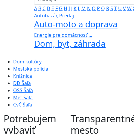
A
B
C
D
E
F
G
H
I
J
K
L
M
N
O
P
Q
R
S
T
U
V
W
Autobazár, Predaj...
Auto-moto a doprava
Energie pre domácnosť,...
Dom, byt, záhrada
Dom kultúry
Mestská polícia
Knižnica
DD Šaľa
OSS Šaľa
Met Šaľa
CvČ Šaľa
Potrebujem
Transparentn
vybaviť
mesto