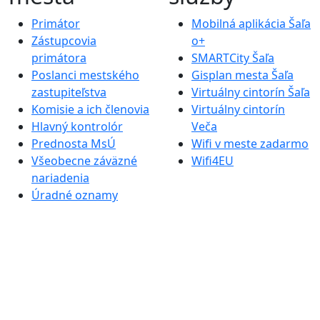
Primátor
Mobilná aplikácia Šaľa
Zástupcovia
o+
primátora
SMARTCity Šaľa
Poslanci mestského
Gisplan mesta Šaľa
zastupiteľstva
Virtuálny cintorín Šaľa
Komisie a ich členovia
Virtuálny cintorín
Hlavný kontrolór
Veča
Prednosta MsÚ
Wifi v meste zadarmo
Všeobecne záväzné
Wifi4EU
nariadenia
Úradné oznamy