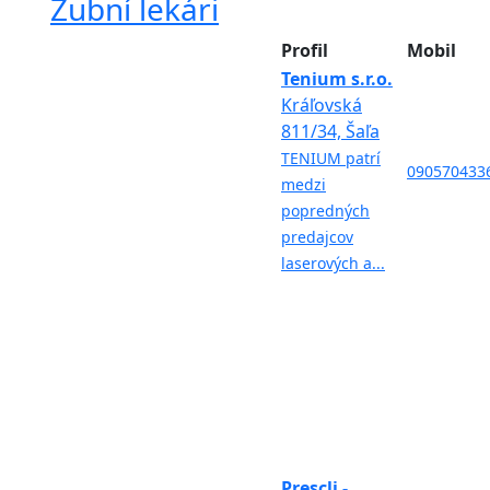
Zubní lekári
Profil
Mobil
Tenium s.r.o.
Kráľovská
811/34, Šaľa
TENIUM patrí
090570433
medzi
popredných
predajcov
laserových a...
Prescli -