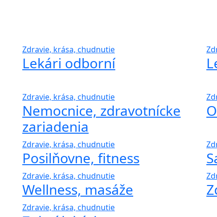
Zdravie, krása, chudnutie
Zd
Lekári odborní
L
Zdravie, krása, chudnutie
Zd
Nemocnice, zdravotnícke
O
zariadenia
Zdravie, krása, chudnutie
Zd
Posilňovne, fitness
S
Zdravie, krása, chudnutie
Zd
Wellness, masáže
Z
Zdravie, krása, chudnutie