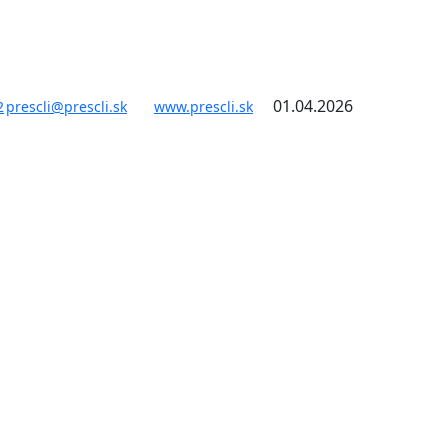
01.04.2026
2
prescli@prescli.sk
www.prescli.sk