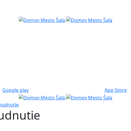
Google play
App Store
chudnutie
hudnutie