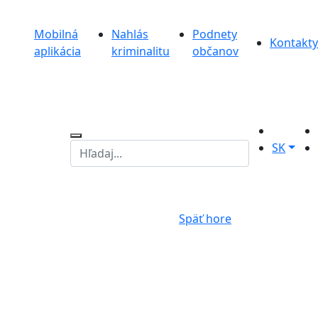
Mobilná
Nahlás
Podnety
Kontakty
aplikácia
kriminalitu
občanov
SK
Späť hore