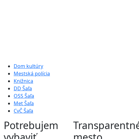
Dom kultúry
Mestská polícia
Knižnica
DD Šaľa
OSS Šaľa
Met Šaľa
CvČ Šaľa
Potrebujem
Transparentn
vybaviť
mesto