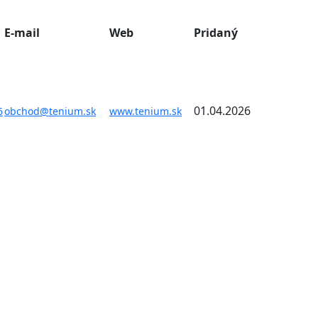
E-mail
Web
Pridaný
01.04.2026
6
obchod@tenium.sk
www.tenium.sk