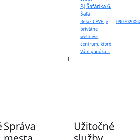
P.J.Šafárika 6,
Šaľa
Relax CAVE je
090702006
privátne
wellness
centrum, ktoré
Vám ponúka...
1
é
Správa
Užitočné
mesta
služby