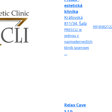
estetická
klinika
Kráľovská
811/34, Šaľa
091836212
PRESCLI je
jednou z
najmodernejších
kliník laserovej
...
Relax Cave
s.r.o.