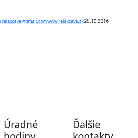
25.10.2016
2
relaxcave@gmail.com
www.relaxcave.sk
Úradné
Ďalšie
hodiny,
kontakty