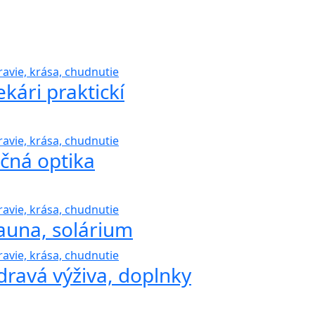
ravie, krása, chudnutie
ekári praktickí
ravie, krása, chudnutie
čná optika
ravie, krása, chudnutie
auna, solárium
ravie, krása, chudnutie
dravá výživa, doplnky