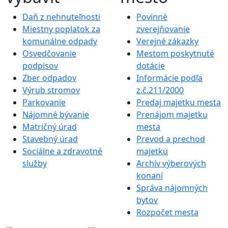
Daň z nehnuteľnosti
Povinné
Miestny poplatok za
zverejňovanie
komunálne odpady
Verejné zákazky
Osvedčovanie
Mestom poskytnuté
podpisov
dotácie
Zber odpadov
Informácie podľa
Výrub stromov
z.č.211/2000
Parkovanie
Predaj majetku mesta
Nájomné bývanie
Prenájom majetku
Matričný úrad
mesta
Stavebný úrad
Prevod a prechod
Sociálne a zdravotné
majetku
služby
Archív výberových
konaní
Správa nájomných
bytov
Rozpočet mesta