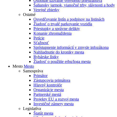
Osobitné užívanie verejného priestranstva
Šaliansky jarmok, vianočné trhy, slávnosti a hody
Verejné zbierky
Ostatné
Osvedčovanie listín a podpisov na listinách
Žiadosť o trvalé parkovanie vozidla
Priestupky a správne delikty
Konanie zhromaždenia
Petície
Sťažnosť
Sprístupnenie informácií v zmysle infozákona
Nahliadnutie do kroniky mesta
Rybárske lístky
Žiadosť o použitie erbu/loga mesta
Mesto
Mesto
Samospráva
Primátor
Zástupcovia primátora
Hlavný kontrolór
Organizácie mesta
Partnerské mestá
Projekty EU a rozvoj mesta
Investičné zámery mesta
Legislatíva
Štatút mesta