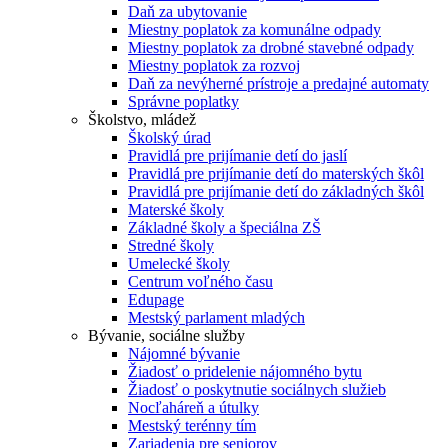
Daň za ubytovanie
Miestny poplatok za komunálne odpady
Miestny poplatok za drobné stavebné odpady
Miestny poplatok za rozvoj
Daň za nevýherné prístroje a predajné automaty
Správne poplatky
Školstvo, mládež
Školský úrad
Pravidlá pre prijímanie detí do jaslí
Pravidlá pre prijímanie detí do materských škôl
Pravidlá pre prijímanie detí do základných škôl
Materské školy
Základné školy a špeciálna ZŠ
Stredné školy
Umelecké školy
Centrum voľného času
Edupage
Mestský parlament mladých
Bývanie, sociálne služby
Nájomné bývanie
Žiadosť o pridelenie nájomného bytu
Žiadosť o poskytnutie sociálnych služieb
Nocľaháreň a útulky
Mestský terénny tím
Zariadenia pre seniorov