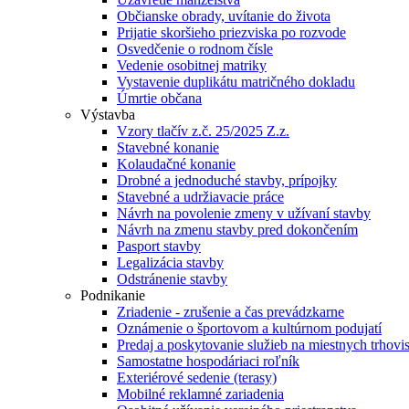
Občianske obrady, uvítanie do života
Prijatie skoršieho priezviska po rozvode
Osvedčenie o rodnom čísle
Vedenie osobitnej matriky
Vystavenie duplikátu matričného dokladu
Úmrtie občana
Výstavba
Vzory tlačív z.č. 25/2025 Z.z.
Stavebné konanie
Kolaudačné konanie
Drobné a jednoduché stavby, prípojky
Stavebné a udržiavacie práce
Návrh na povolenie zmeny v užívaní stavby
Návrh na zmenu stavby pred dokončením
Pasport stavby
Legalizácia stavby
Odstránenie stavby
Podnikanie
Zriadenie - zrušenie a čas prevádzkarne
Oznámenie o športovom a kultúrnom podujatí
Predaj a poskytovanie služieb na miestnych trhovi
Samostatne hospodáriaci roľník
Exteriérové sedenie (terasy)
Mobilné reklamné zariadenia