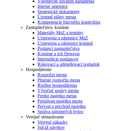
Všeobecne záväzné nariadenia
Interné smernice
Strategické dokumenty
Územné plány mesta
Kompetencie hlavného kontrolóra
Zastupiteľstvo, komisie
Materiály MsZ a termíny
Uznesenia a zápisnice MsZ
Uznesenia a zápisnice komisií
Poslanci zastupiteľstva
Komisie a ich členovia
Interpelácie poslancov
Rokovací a odmeňovací poriadok
Hospodárenie
Rozpočet mesta
Plnenie rozpočtu mesta
Rozbor hospodárenia
Výročné správy mesta
Predaj majetku mesta
Prenájom majetku mesta
Prevod a prechod majetku
Správa nájomných bytov
Verejné obstarávanie
Verejné zákazky
Súťaž návrhov