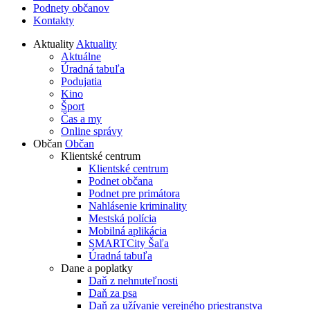
Podnety občanov
Kontakty
Aktuality
Aktuality
Aktuálne
Úradná tabuľa
Podujatia
Kino
Šport
Čas a my
Online správy
Občan
Občan
Klientské centrum
Klientské centrum
Podnet občana
Podnet pre primátora
Nahlásenie kriminality
Mestská polícia
Mobilná aplikácia
SMARTCity Šaľa
Úradná tabuľa
Dane a poplatky
Daň z nehnuteľnosti
Daň za psa
Daň za užívanie verejného priestranstva