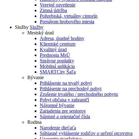
Verejné osvetlenie
Zimná údržba
Pohrebiská, virtuálny cintorín
Prenájom hrobového miesta
Služby
Služby
Mestský úrad
Adresa, úradné hodiny
Klientské centrum
Kvalitný úrad
Prednosta MsÚ
Správne poplatky
Mobilná aplikácia
SMARTCity Šaľa
Bývanie
Prihlásenie na trvalý pobyt
Prihlásenie na prechodný pobyt
Zrušenie trvalého / prechodného pobytu
Pobyt občana v zahraničí
Nájomné bývanie
Zariadenia pre seniorov
Súpisné a orientačné čísla
Rodina
Narodenie dieťaťa
Súhlasné vyhlásenie rodičov o určení otcovstva
Uzavretie manželstva