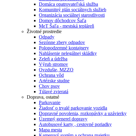
Domáca opatrovateľská služba
Komunitný plán sociálnych služieb
Organizácia sociálnej starostlivosti
Domov dôchodcov Šaľa
MeT Šaľa - mestská tepláreň
Životné prostredie
Odpady
Sezónne zbery odpadov
Polopodzemné kontajnery
Nahlásenie nelegálnej skládky
Zeleň a údržba
Výrub stromov
Ovzdušie, MZZO
Ochrana vôd
Artézske studne
Chov psov
Túlavé zvieratá
Doprava, ostatné
Parkovanie
Žiadosť o trvalé parkovanie vozidla
Dopravné povolenia, rozkopávky a uzávierky
Územný generel dopravy
Autobusové karty , cestovné poriadky
Mapa mesta
Kamerový systém a ochrana majetku