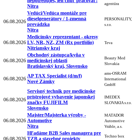
nepotrebuješ, len chuť pracovať!
agentúra
Nitra
Vedúci/Vedúca montáže pre
dieselgenerátory / 1-zmenná
PERSONALITY,
06.08.2026
prevádzka
s.r.o.
Nitra
Medicínsky reprezentant - okresy
06.08.2026
LV, NR, NZ, ZM (Rx portfólio)
Teva
Nitriansky kraj
Obchodný zástupca/kyňa v
Beauty Med
06.08.2026
medicínskej oblasti
Slovakia
Bratislavský kraj, Slovensko
ams-OSRAM
AP TAX Specialist (d/m/f)
06.08.2026
International
Nové Zámky
GmbH
Servisný technik pre medicínske
prístrojové vybavenie japonskej
IMEDEX
06.08.2026
značky FUJIFILM
SLOVAKIA s.r.o.
Slovensko
Majster/Majsterka výroby -
MATADOR
06.08.2026
Automotive
Automotive
Nitra
Vráble, a.s.
Hľadáme B2B Sales managera pre
Techno box
06.08.2026
TZB a stavebné projekty