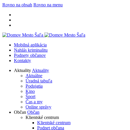
Rovno na obsah
Rovno na menu
Mobilná aplikácia
Nahlás kriminalitu
Podnety občanov
Kontakty
Aktuality
Aktuality
Aktuálne
Úradná tabuľa
Podujatia
Kino
Šport
Čas a my
Online správy
Občan
Občan
Klientské centrum
Klientské centrum
Podnet občana