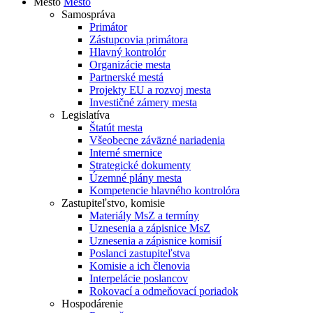
Mesto
Mesto
Samospráva
Primátor
Zástupcovia primátora
Hlavný kontrolór
Organizácie mesta
Partnerské mestá
Projekty EU a rozvoj mesta
Investičné zámery mesta
Legislatíva
Štatút mesta
Všeobecne záväzné nariadenia
Interné smernice
Strategické dokumenty
Územné plány mesta
Kompetencie hlavného kontrolóra
Zastupiteľstvo, komisie
Materiály MsZ a termíny
Uznesenia a zápisnice MsZ
Uznesenia a zápisnice komisií
Poslanci zastupiteľstva
Komisie a ich členovia
Interpelácie poslancov
Rokovací a odmeňovací poriadok
Hospodárenie