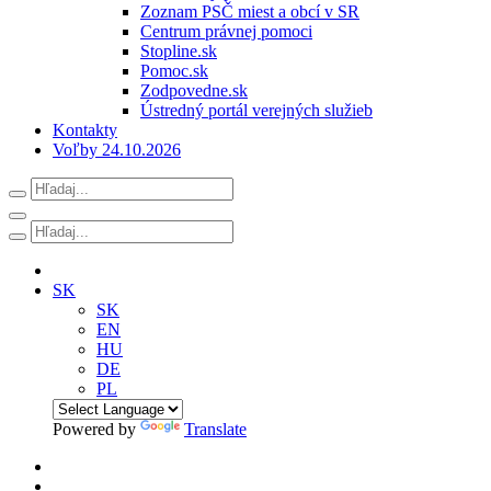
Zoznam PSČ miest a obcí v SR
Centrum právnej pomoci
Stopline.sk
Pomoc.sk
Zodpovedne.sk
Ústredný portál verejných služieb
Kontakty
Voľby 24.10.2026
SK
SK
EN
HU
DE
PL
Powered by
Translate