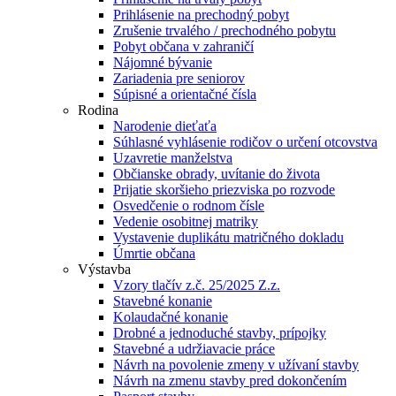
Prihlásenie na prechodný pobyt
Zrušenie trvalého / prechodného pobytu
Pobyt občana v zahraničí
Nájomné bývanie
Zariadenia pre seniorov
Súpisné a orientačné čísla
Rodina
Narodenie dieťaťa
Súhlasné vyhlásenie rodičov o určení otcovstva
Uzavretie manželstva
Občianske obrady, uvítanie do života
Prijatie skoršieho priezviska po rozvode
Osvedčenie o rodnom čísle
Vedenie osobitnej matriky
Vystavenie duplikátu matričného dokladu
Úmrtie občana
Výstavba
Vzory tlačív z.č. 25/2025 Z.z.
Stavebné konanie
Kolaudačné konanie
Drobné a jednoduché stavby, prípojky
Stavebné a udržiavacie práce
Návrh na povolenie zmeny v užívaní stavby
Návrh na zmenu stavby pred dokončením