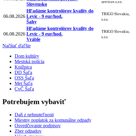
services s.r.o.
Slovensko
Hľadáme kontrolórov kvality do
TRIGO Slovakia,
06.08.2026
Levíc - 9 eur/hod.
s.r.o.
Šahy
Hľadáme kontrolórov kvality do
TRIGO Slovakia,
06.08.2026
Levíc - 9 eur/hod.
s.r.o.
Vráble
Načítať ďaľšie
Dom kultúry
Mestská polícia
Knižnica
DD Šaľa
OSS Šaľa
Met Šaľa
CvČ Šaľa
Potrebujem vybaviť
Daň z nehnuteľnosti
Miestny poplatok za komunálne odpady
Osvedčovanie podpisov
Zber odpadov