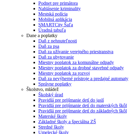
Podnet pre primátora
Nahlásenie kriminality
Mestská polícia
Mobilná aplikácia
SMARTCity Šaľa
Úradná tabuľa
Dane a poplatky
Daň z nehnuteľnosti
Daň za psa
Daň za užívanie verejného priestranstva
Daň za ubytovanie
Miestny poplatok za komunálne odpady
Miestny poplatok za drobné stavebné odpady
Miestny poplatok za rozvoj
Daň za nevýherné prístroje a predajné automaty
Správne poplatky
Školstvo, mládež
Školský úrad
Pravidlá pre prijímanie detí do jaslí
Pravidlá pre prijímanie detí do materských škôl
Pravidlá pre prijímanie detí do základných škôl
Materské školy
Základné školy a špeciálna ZŠ
Stredné školy
Umelecké školy