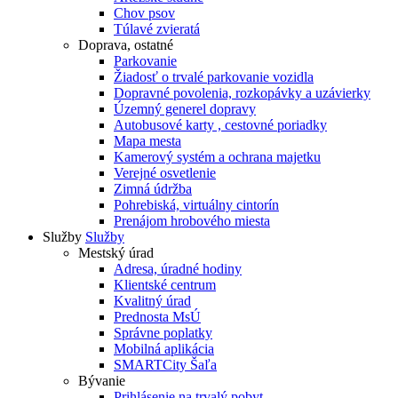
Chov psov
Túlavé zvieratá
Doprava, ostatné
Parkovanie
Žiadosť o trvalé parkovanie vozidla
Dopravné povolenia, rozkopávky a uzávierky
Územný generel dopravy
Autobusové karty , cestovné poriadky
Mapa mesta
Kamerový systém a ochrana majetku
Verejné osvetlenie
Zimná údržba
Pohrebiská, virtuálny cintorín
Prenájom hrobového miesta
Služby
Služby
Mestský úrad
Adresa, úradné hodiny
Klientské centrum
Kvalitný úrad
Prednosta MsÚ
Správne poplatky
Mobilná aplikácia
SMARTCity Šaľa
Bývanie
Prihlásenie na trvalý pobyt