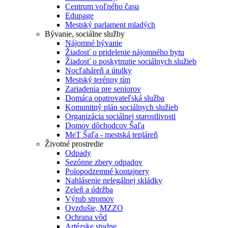
Centrum voľného času
Edupage
Mestský parlament mladých
Bývanie, sociálne služby
Nájomné bývanie
Žiadosť o pridelenie nájomného bytu
Žiadosť o poskytnutie sociálnych služieb
Nocľaháreň a útulky
Mestský terénny tím
Zariadenia pre seniorov
Domáca opatrovateľská služba
Komunitný plán sociálnych služieb
Organizácia sociálnej starostlivosti
Domov dôchodcov Šaľa
MeT Šaľa - mestská tepláreň
Životné prostredie
Odpady
Sezónne zbery odpadov
Polopodzemné kontajnery
Nahlásenie nelegálnej skládky
Zeleň a údržba
Výrub stromov
Ovzdušie, MZZO
Ochrana vôd
Artézske studne