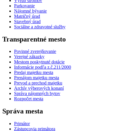
Výrub stromov
Parkovanie
Nájomné bývanie
Matričný úrad
Stavebný úrad
Sociálne a zdravotné služby
Transparentné mesto
Povinné zverejňovanie
Verejné zákazky
Mestom poskytnuté dotácie
Informácie podľa z.č.211/2000
Predaj majetku mesta
Prenájom majetku mesta
Prevod a prechod majetku
Archív výberových konaní
Správa nájomných bytov
Rozpočet mesta
Správa mesta
Primátor
Zástupcovia primátora