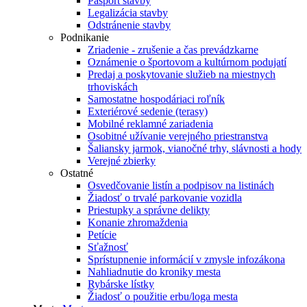
Pasport stavby
Legalizácia stavby
Odstránenie stavby
Podnikanie
Zriadenie - zrušenie a čas prevádzkarne
Oznámenie o športovom a kultúrnom podujatí
Predaj a poskytovanie služieb na miestnych
trhoviskách
Samostatne hospodáriaci roľník
Exteriérové sedenie (terasy)
Mobilné reklamné zariadenia
Osobitné užívanie verejného priestranstva
Šaliansky jarmok, vianočné trhy, slávnosti a hody
Verejné zbierky
Ostatné
Osvedčovanie listín a podpisov na listinách
Žiadosť o trvalé parkovanie vozidla
Priestupky a správne delikty
Konanie zhromaždenia
Petície
Sťažnosť
Sprístupnenie informácií v zmysle infozákona
Nahliadnutie do kroniky mesta
Rybárske lístky
Žiadosť o použitie erbu/loga mesta