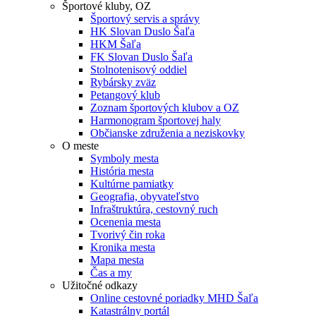
Športové kluby, OZ
Športový servis a správy
HK Slovan Duslo Šaľa
HKM Šaľa
FK Slovan Duslo Šaľa
Stolnotenisový oddiel
Rybársky zväz
Petangový klub
Zoznam športových klubov a OZ
Harmonogram športovej haly
Občianske združenia a neziskovky
O meste
Symboly mesta
História mesta
Kultúrne pamiatky
Geografia, obyvateľstvo
Infraštruktúra, cestovný ruch
Ocenenia mesta
Tvorivý čin roka
Kronika mesta
Mapa mesta
Čas a my
Užitočné odkazy
Online cestovné poriadky MHD Šaľa
Katastrálny portál