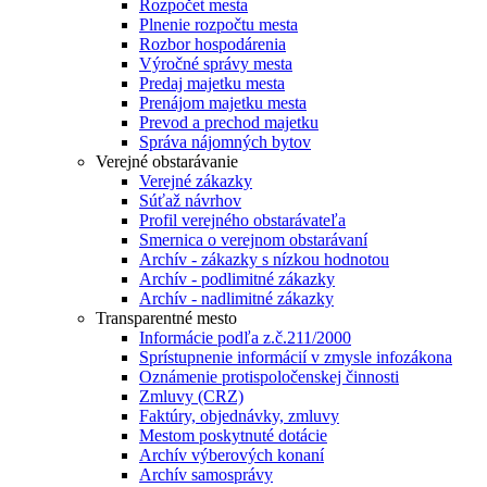
Rozpočet mesta
Plnenie rozpočtu mesta
Rozbor hospodárenia
Výročné správy mesta
Predaj majetku mesta
Prenájom majetku mesta
Prevod a prechod majetku
Správa nájomných bytov
Verejné obstarávanie
Verejné zákazky
Súťaž návrhov
Profil verejného obstarávateľa
Smernica o verejnom obstarávaní
Archív - zákazky s nízkou hodnotou
Archív - podlimitné zákazky
Archív - nadlimitné zákazky
Transparentné mesto
Informácie podľa z.č.211/2000
Sprístupnenie informácií v zmysle infozákona
Oznámenie protispoločenskej činnosti
Zmluvy (CRZ)
Faktúry, objednávky, zmluvy
Mestom poskytnuté dotácie
Archív výberových konaní
Archív samosprávy