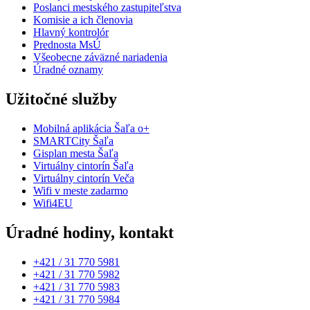
Poslanci mestského zastupiteľstva
Komisie a ich členovia
Hlavný kontrolór
Prednosta MsÚ
Všeobecne záväzné nariadenia
Úradné oznamy
Užitočné služby
Mobilná aplikácia Šaľa o+
SMARTCity Šaľa
Gisplan mesta Šaľa
Virtuálny cintorín Šaľa
Virtuálny cintorín Veča
Wifi v meste zadarmo
Wifi4EU
Úradné hodiny, kontakt
+421 / 31 770 5981
+421 / 31 770 5982
+421 / 31 770 5983
+421 / 31 770 5984