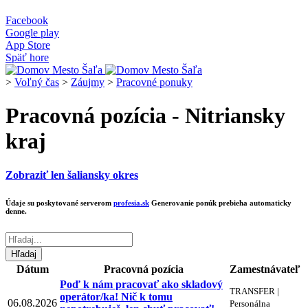
Facebook
Google play
App Store
Späť hore
>
Voľný čas
>
Záujmy
>
Pracovné ponuky
Pracovná pozícia - Nitriansky
kraj
Zobraziť len šaliansky okres
Údaje su poskytované serverom
profesia.sk
Generovanie ponúk prebieha automaticky
denne.
Dátum
Pracovná pozícia
Zamestnávateľ
Poď k nám pracovať ako skladový
TRANSFER |
operátor/ka! Nič k tomu
06.08.2026
Personálna