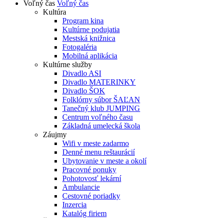
Voľný čas
Voľný čas
Kultúra
Program kina
Kultúrne podujatia
Mestská knižnica
Fotogaléria
Mobilná aplikácia
Kultúrne služby
Divadlo ASI
Divadlo MATERINKY
Divadlo ŠOK
Folklórny súbor ŠAĽAN
Tanečný klub JUMPING
Centrum voľného času
Základná umelecká škola
Záujmy
Wifi v meste zadarmo
Denné menu reštaurácií
Ubytovanie v meste a okolí
Pracovné ponuky
Pohotovosť lekární
Ambulancie
Cestovné poriadky
Inzercia
Katalóg firiem