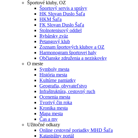
Športové kluby, OZ
Športový servis a správy
HK Slovan Duslo Šaľa
HKM Šaľa
FK Slovan Duslo Šaľa
Stolnotenisový oddiel
Rybársky zväz
Petangový klub
Zoznam športových klubov a OZ
Harmonogram športovej haly
Občianske združenia a neziskovky
O meste
Symboly mesta
História mesta
Kultúrne pamiatky
Geografia, obyvateľstvo
Infraštruktúra, cestovný ruch
Ocenenia mesta
Tvorivý čin roka
Kronika mesta
Mapa mesta
Čas a my
Užitočné odkazy
Online cestovné poriadky MHD Šaľa
Katastrálny portál