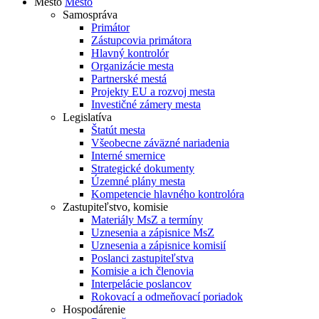
Mesto
Mesto
Samospráva
Primátor
Zástupcovia primátora
Hlavný kontrolór
Organizácie mesta
Partnerské mestá
Projekty EU a rozvoj mesta
Investičné zámery mesta
Legislatíva
Štatút mesta
Všeobecne záväzné nariadenia
Interné smernice
Strategické dokumenty
Územné plány mesta
Kompetencie hlavného kontrolóra
Zastupiteľstvo, komisie
Materiály MsZ a termíny
Uznesenia a zápisnice MsZ
Uznesenia a zápisnice komisií
Poslanci zastupiteľstva
Komisie a ich členovia
Interpelácie poslancov
Rokovací a odmeňovací poriadok
Hospodárenie