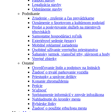
Pasport stavby
Legalizácia stavby
Odstránenie stavby
Podnikanie
Zriadenie - zrušenie a čas prevádzkarne
Oznámenie o športovom a kultúrnom podujatí
Predaj a poskytovanie služieb na miestnych
trhoviskách
Samostatne hospodáriaci roľník
Exteriérové sedenie (terasy)
Mobilné reklamné zariadenia
Osobitné užívanie verejného priestranstva
Šaliansky jarmok, vianočné trhy, slávnosti a hody
Verejné zbierky
Ostatné
Osvedčovanie listín a podpisov na listinách
Žiadosť o trvalé parkovanie vozidla
Priestupky a správne delikty
Konanie zhromaždenia
Petície
Sťažnosť
Sprístupnenie informácií v zmysle infozákona
Nahliadnutie do kroniky mesta
Rybárske lístky
Žiadosť o použitie erbu/loga mesta