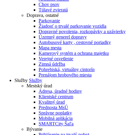
Chov psov
Túlavé zvieratá
Doprava, ostatné
Parkovanie
Žiadosť o trvalé parkovanie vozidla
Dopravné povolenia, rozkopávky a uzávierky
Územný generel dopravy
Autobusové karty , cestovné poriadky
Mapa mesta
Kamerový systém a ochrana majetku
Verejné osvetlenie
Zimná údržba
Pohrebiská, virtuálny cintorín
Prenájom hrobového miesta
Služby
Služby
Mestský úrad
Adresa, úradné hodiny
Klientské centrum
Kvalitný úrad
Prednosta MsÚ
Správne poplatky
Mobilná aplikácia
SMARTCity Šaľa
Bývanie
Prihlásenie na trvalý pobyt