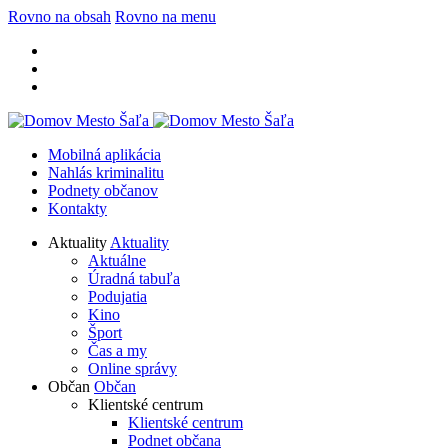
Rovno na obsah
Rovno na menu
Mobilná aplikácia
Nahlás kriminalitu
Podnety občanov
Kontakty
Aktuality
Aktuality
Aktuálne
Úradná tabuľa
Podujatia
Kino
Šport
Čas a my
Online správy
Občan
Občan
Klientské centrum
Klientské centrum
Podnet občana