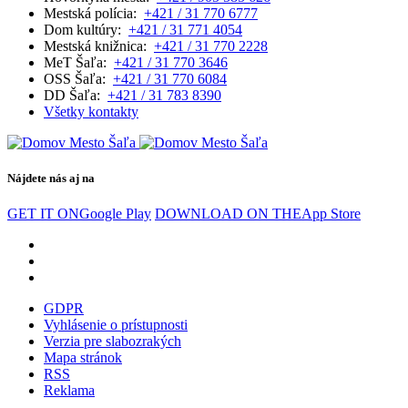
Mestská polícia:
+421 / 31 770 6777
Dom kultúry:
+421 / 31 771 4054
Mestská knižnica:
+421 / 31 770 2228
MeT Šaľa:
+421 / 31 770 3646
OSS Šaľa:
+421 / 31 770 6084
DD Šaľa:
+421 / 31 783 8390
Všetky kontakty
Nájdete nás aj na
GET IT ON
Google Play
DOWNLOAD ON THE
App Store
GDPR
Vyhlásenie o prístupnosti
Verzia pre slabozrakých
Mapa stránok
RSS
Reklama