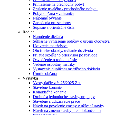
Prihlásenie na prechodný pobyt
Zrušenie trvalého / prechodného pobytu
Pobyt občana v zahraničí
Nájomné bývanie
Zariadenia pre seniorov
Súpisné a orientačné čísla
Rodina
Narodenie dieťaťa
Súhlasné vyhlásenie rodičov o určení otcovstva
Uzavretie manželstva
Občianske obrady, uvítanie do života
Prijatie skoršieho priezviska po rozvode
Osvedčenie o rodnom čísle
Vedenie osobitnej matriky
Vystavenie duplikátu matričného dokladu
Úmrtie občana
Výstavba
Vzory tlačív z.č. 25/2025 Z.z.
Stavebné konanie
Kolaudačné konanie
Drobné a jednoduché stavby, prípojky
Stavebné a udržiavacie práce
Návrh na povolenie zmeny v užívaní stavby
Návrh na zmenu stavby pred dokončením