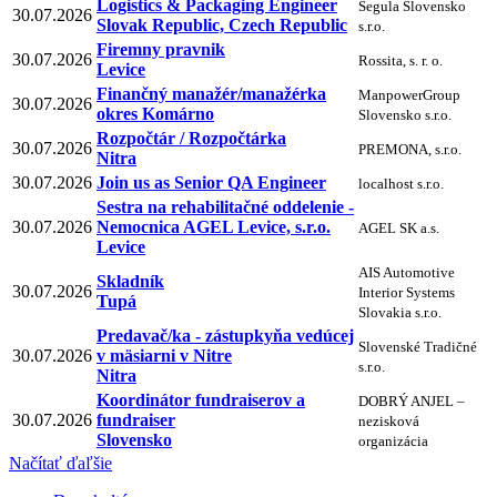
Logistics & Packaging Engineer
Segula Slovensko
30.07.2026
Slovak Republic, Czech Republic
s.r.o.
Firemny pravnik
30.07.2026
Rossita, s. r. o.
Levice
Finančný manažér/manažérka
ManpowerGroup
30.07.2026
okres Komárno
Slovensko s.r.o.
Rozpočtár / Rozpočtárka
30.07.2026
PREMONA, s.r.o.
Nitra
30.07.2026
Join us as Senior QA Engineer
localhost s.r.o.
Sestra na rehabilitačné oddelenie -
30.07.2026
Nemocnica AGEL Levice, s.r.o.
AGEL SK a.s.
Levice
AIS Automotive
Skladník
30.07.2026
Interior Systems
Tupá
Slovakia s.r.o.
Predavač/ka - zástupkyňa vedúcej
Slovenské Tradičné
30.07.2026
v mäsiarni v Nitre
s.r.o.
Nitra
Koordinátor fundraiserov a
DOBRÝ ANJEL –
30.07.2026
fundraiser
nezisková
Slovensko
organizácia
Načítať ďaľšie