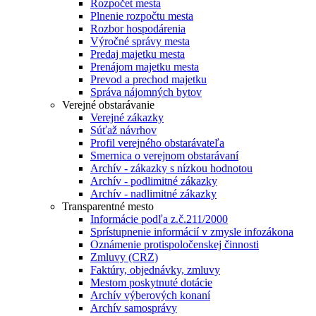
Rozpočet mesta
Plnenie rozpočtu mesta
Rozbor hospodárenia
Výročné správy mesta
Predaj majetku mesta
Prenájom majetku mesta
Prevod a prechod majetku
Správa nájomných bytov
Verejné obstarávanie
Verejné zákazky
Súťaž návrhov
Profil verejného obstarávateľa
Smernica o verejnom obstarávaní
Archív - zákazky s nízkou hodnotou
Archív - podlimitné zákazky
Archív - nadlimitné zákazky
Transparentné mesto
Informácie podľa z.č.211/2000
Sprístupnenie informácií v zmysle infozákona
Oznámenie protispoločenskej činnosti
Zmluvy (CRZ)
Faktúry, objednávky, zmluvy
Mestom poskytnuté dotácie
Archív výberových konaní
Archív samosprávy