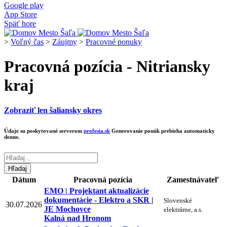
Google play
App Store
Späť hore
>
Voľný čas
>
Záujmy
>
Pracovné ponuky
Pracovná pozícia - Nitriansky
kraj
Zobraziť len šaliansky okres
Údaje su poskytované serverom
profesia.sk
Generovanie ponúk prebieha automaticky
denne.
Dátum
Pracovná pozícia
Zamestnávateľ
EMO | Projektant aktualizácie
dokumentácie - Elektro a SKR |
Slovenské
30.07.2026
JE Mochovce
elektrárne, a.s.
Kalná nad Hronom