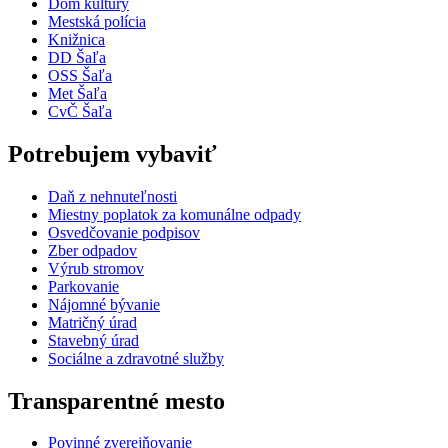
Dom kultúry
Mestská polícia
Knižnica
DD Šaľa
OSS Šaľa
Met Šaľa
CvČ Šaľa
Potrebujem vybaviť
Daň z nehnuteľnosti
Miestny poplatok za komunálne odpady
Osvedčovanie podpisov
Zber odpadov
Výrub stromov
Parkovanie
Nájomné bývanie
Matričný úrad
Stavebný úrad
Sociálne a zdravotné služby
Transparentné mesto
Povinné zverejňovanie