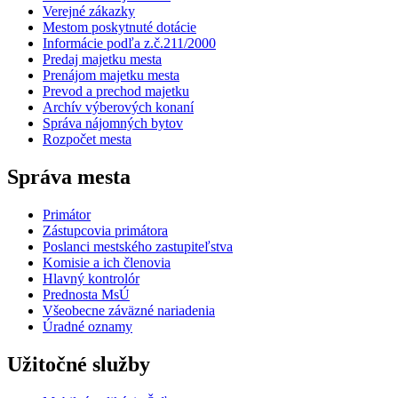
Verejné zákazky
Mestom poskytnuté dotácie
Informácie podľa z.č.211/2000
Predaj majetku mesta
Prenájom majetku mesta
Prevod a prechod majetku
Archív výberových konaní
Správa nájomných bytov
Rozpočet mesta
Správa mesta
Primátor
Zástupcovia primátora
Poslanci mestského zastupiteľstva
Komisie a ich členovia
Hlavný kontrolór
Prednosta MsÚ
Všeobecne záväzné nariadenia
Úradné oznamy
Užitočné služby