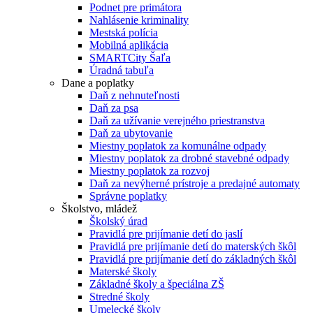
Podnet pre primátora
Nahlásenie kriminality
Mestská polícia
Mobilná aplikácia
SMARTCity Šaľa
Úradná tabuľa
Dane a poplatky
Daň z nehnuteľnosti
Daň za psa
Daň za užívanie verejného priestranstva
Daň za ubytovanie
Miestny poplatok za komunálne odpady
Miestny poplatok za drobné stavebné odpady
Miestny poplatok za rozvoj
Daň za nevýherné prístroje a predajné automaty
Správne poplatky
Školstvo, mládež
Školský úrad
Pravidlá pre prijímanie detí do jaslí
Pravidlá pre prijímanie detí do materských škôl
Pravidlá pre prijímanie detí do základných škôl
Materské školy
Základné školy a špeciálna ZŠ
Stredné školy
Umelecké školy