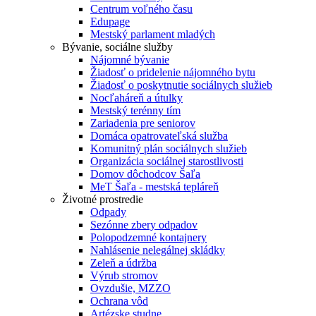
Centrum voľného času
Edupage
Mestský parlament mladých
Bývanie, sociálne služby
Nájomné bývanie
Žiadosť o pridelenie nájomného bytu
Žiadosť o poskytnutie sociálnych služieb
Nocľaháreň a útulky
Mestský terénny tím
Zariadenia pre seniorov
Domáca opatrovateľská služba
Komunitný plán sociálnych služieb
Organizácia sociálnej starostlivosti
Domov dôchodcov Šaľa
MeT Šaľa - mestská tepláreň
Životné prostredie
Odpady
Sezónne zbery odpadov
Polopodzemné kontajnery
Nahlásenie nelegálnej skládky
Zeleň a údržba
Výrub stromov
Ovzdušie, MZZO
Ochrana vôd
Artézske studne