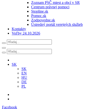
Zoznam PSČ miest a obcí v SR
Centrum právnej pomoci
Stopline.sk
Pomoc.sk
Zodpovedne.sk
Ústredný portál verejných služieb
Kontakty
Voľby 24.10.2026
SK
SK
EN
HU
DE
PL
Facebook