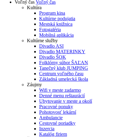
Voľný čas
Voľný čas
Kultúra
Program kina
Kultúrne podujatia
Mestská knižnica
Fotogaléria
Mobilná aplikácia
Kultúrne služby
Divadlo ASI
Divadlo MATERINKY
Divadlo ŠOK
Folklórny súbor ŠAĽAN
Tanečný klub JUMPING
Centrum voľného času
Základná umelecká škola
Záujmy
Wifi v meste zadarmo
Denné menu reštaurácií
Ubytovanie v meste a okolí
Pracovné ponuky
Pohotovosť lekární
Ambulancie
Cestovné poriadky
Inzercia
Katalóg firiem