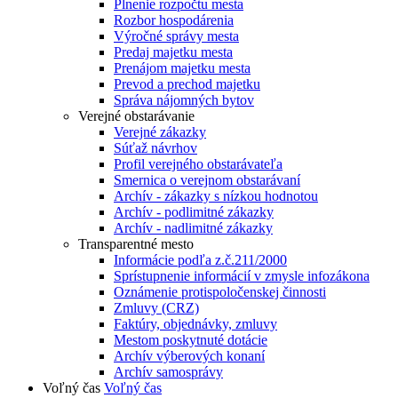
Plnenie rozpočtu mesta
Rozbor hospodárenia
Výročné správy mesta
Predaj majetku mesta
Prenájom majetku mesta
Prevod a prechod majetku
Správa nájomných bytov
Verejné obstarávanie
Verejné zákazky
Súťaž návrhov
Profil verejného obstarávateľa
Smernica o verejnom obstarávaní
Archív - zákazky s nízkou hodnotou
Archív - podlimitné zákazky
Archív - nadlimitné zákazky
Transparentné mesto
Informácie podľa z.č.211/2000
Sprístupnenie informácií v zmysle infozákona
Oznámenie protispoločenskej činnosti
Zmluvy (CRZ)
Faktúry, objednávky, zmluvy
Mestom poskytnuté dotácie
Archív výberových konaní
Archív samosprávy
Voľný čas
Voľný čas