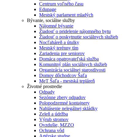
Centrum voľného času
Edupage
Mestský parlament mladých
Bývanie, sociálne služby
Nájomné bývanie
Žiadosť o pridelenie nájomného bytu
Žiadosť o poskytnutie sociálnych služieb
Nocľaháreň a útulky
Mestský terénny tím
Zariadenia pre seniorov
Domáca opatrovateľská služba
Komunitný plán sociálnych služieb
Organizácia sociálnej starostlivosti
Domov dôchodcov Šaľa
MeT Šaľa - mestská tepláreň
Životné prostredie
Odpady
Sezónne zbery odpadov
Polopodzemné kontajnery
Nahlásenie nelegálnej skládky
Zeleň a údržba
Výrub stromov
Ovzdušie, MZZO
Ochrana vôd
Artézske studne