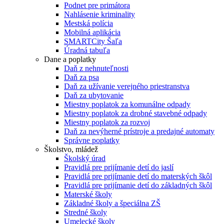
Podnet pre primátora
Nahlásenie kriminality
Mestská polícia
Mobilná aplikácia
SMARTCity Šaľa
Úradná tabuľa
Dane a poplatky
Daň z nehnuteľnosti
Daň za psa
Daň za užívanie verejného priestranstva
Daň za ubytovanie
Miestny poplatok za komunálne odpady
Miestny poplatok za drobné stavebné odpady
Miestny poplatok za rozvoj
Daň za nevýherné prístroje a predajné automaty
Správne poplatky
Školstvo, mládež
Školský úrad
Pravidlá pre prijímanie detí do jaslí
Pravidlá pre prijímanie detí do materských škôl
Pravidlá pre prijímanie detí do základných škôl
Materské školy
Základné školy a špeciálna ZŠ
Stredné školy
Umelecké školy