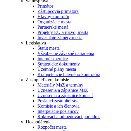
Samospráva
Primátor
Zástupcovia primátora
Hlavný kontrolór
Organizácie mesta
Partnerské mestá
Projekty EU a rozvoj mesta
Investičné zámery mesta
Legislatíva
Štatút mesta
Všeobecne záväzné nariadenia
Interné smernice
Strategické dokumenty
Územné plány mesta
Kompetencie hlavného kontrolóra
Zastupiteľstvo, komisie
Materiály MsZ a termíny
Uznesenia a zápisnice MsZ
Uznesenia a zápisnice komisií
Poslanci zastupiteľstva
Komisie a ich členovia
Interpelácie poslancov
Rokovací a odmeňovací poriadok
Hospodárenie
Rozpočet mesta