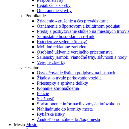
Pasport stavby
Legalizácia stavby
Odstránenie stavby
Podnikanie
Zriadenie - zrušenie a čas prevádzkarne
Oznámenie o športovom a kultúrnom podujatí
Predaj a poskytovanie služieb na miestnych trhovi
Samostatne hospodáriaci roľník
Exteriérové sedenie (terasy)
Mobilné reklamné zariadenia
Osobitné užívanie verejného priestranstva
Šaliansky jarmok, vianočné trhy, slávnosti a hody
Verejné zbierky
Ostatné
Osvedčovanie listín a podpisov na listinách
Žiadosť o trvalé parkovanie vozidla
Priestupky a správne delikty
Konanie zhromaždenia
Petície
Sťažnosť
Sprístupnenie informácií v zmysle infozákona
Nahliadnutie do kroniky mesta
Rybárske lístky
Žiadosť o použitie erbu/loga mesta
Mesto
Mesto