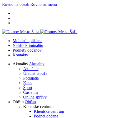
Rovno na obsah
Rovno na menu
Mobilná aplikácia
Nahlás kriminalitu
Podnety občanov
Kontakty
Aktuality
Aktuality
Aktuálne
Úradná tabuľa
Podujatia
Kino
Šport
Čas a my
Online správy
Občan
Občan
Klientské centrum
Klientské centrum
Podnet občana