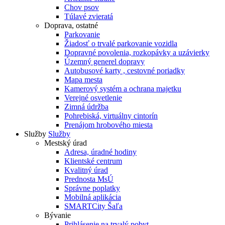
Chov psov
Túlavé zvieratá
Doprava, ostatné
Parkovanie
Žiadosť o trvalé parkovanie vozidla
Dopravné povolenia, rozkopávky a uzávierky
Územný generel dopravy
Autobusové karty , cestovné poriadky
Mapa mesta
Kamerový systém a ochrana majetku
Verejné osvetlenie
Zimná údržba
Pohrebiská, virtuálny cintorín
Prenájom hrobového miesta
Služby
Služby
Mestský úrad
Adresa, úradné hodiny
Klientské centrum
Kvalitný úrad
Prednosta MsÚ
Správne poplatky
Mobilná aplikácia
SMARTCity Šaľa
Bývanie
Prihlásenie na trvalý pobyt