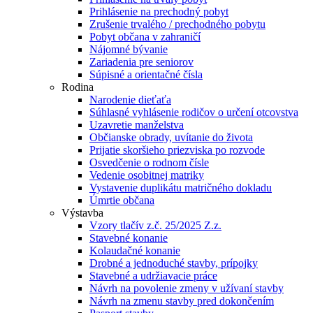
Prihlásenie na prechodný pobyt
Zrušenie trvalého / prechodného pobytu
Pobyt občana v zahraničí
Nájomné bývanie
Zariadenia pre seniorov
Súpisné a orientačné čísla
Rodina
Narodenie dieťaťa
Súhlasné vyhlásenie rodičov o určení otcovstva
Uzavretie manželstva
Občianske obrady, uvítanie do života
Prijatie skoršieho priezviska po rozvode
Osvedčenie o rodnom čísle
Vedenie osobitnej matriky
Vystavenie duplikátu matričného dokladu
Úmrtie občana
Výstavba
Vzory tlačív z.č. 25/2025 Z.z.
Stavebné konanie
Kolaudačné konanie
Drobné a jednoduché stavby, prípojky
Stavebné a udržiavacie práce
Návrh na povolenie zmeny v užívaní stavby
Návrh na zmenu stavby pred dokončením