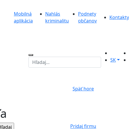
Mobilná
Nahlás
Podnety
Kontakty
aplikácia
kriminalitu
občanov
SK
Späť hore
ľa
Pridaj firmu