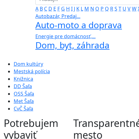
A
B
C
D
E
F
G
H
I
J
K
L
M
N
O
P
Q
R
S
T
U
V
W
Autobazár, Predaj...
Auto-moto a doprava
Energie pre domácnosť,...
Dom, byt, záhrada
Dom kultúry
Mestská polícia
Knižnica
DD Šaľa
OSS Šaľa
Met Šaľa
CvČ Šaľa
Potrebujem
Transparentn
vybaviť
mesto