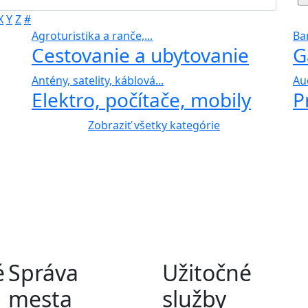
X
Y
Z
#
Agroturistika a ranče,...
Bar
Cestovanie a ubytovanie
G
Antény, satelity, káblová...
Au
Elektro, počítače, mobily
P
Zobraziť všetky kategórie
é
Správa
Užitočné
mesta
služby