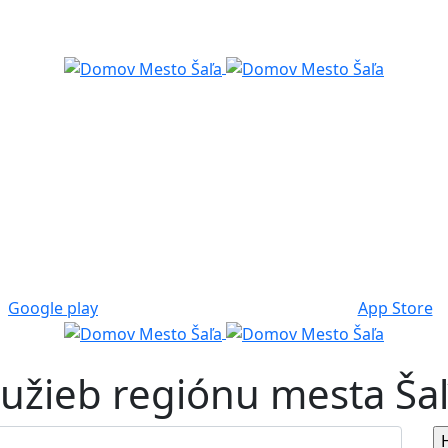
Google play
App Store
služieb regiónu mesta Ša