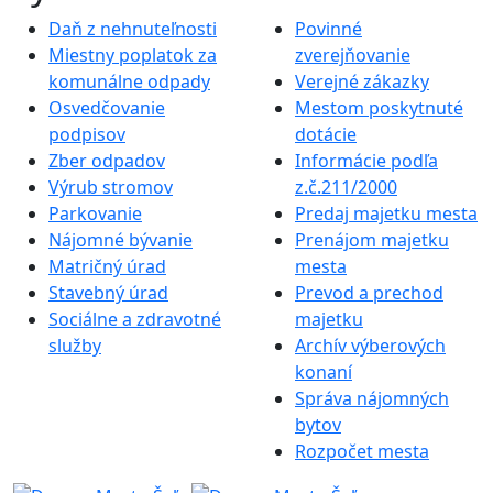
Daň z nehnuteľnosti
Povinné
Miestny poplatok za
zverejňovanie
komunálne odpady
Verejné zákazky
Osvedčovanie
Mestom poskytnuté
podpisov
dotácie
Zber odpadov
Informácie podľa
Výrub stromov
z.č.211/2000
Parkovanie
Predaj majetku mesta
Nájomné bývanie
Prenájom majetku
Matričný úrad
mesta
Stavebný úrad
Prevod a prechod
Sociálne a zdravotné
majetku
služby
Archív výberových
konaní
Správa nájomných
bytov
Rozpočet mesta