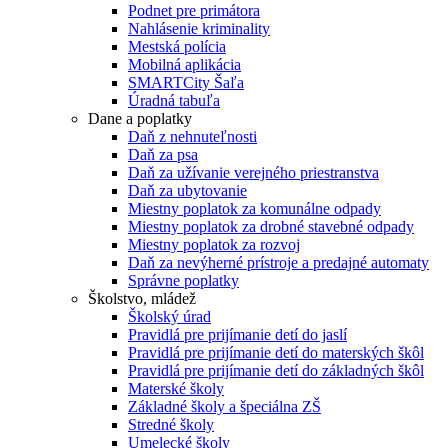
Podnet pre primátora
Nahlásenie kriminality
Mestská polícia
Mobilná aplikácia
SMARTCity Šaľa
Úradná tabuľa
Dane a poplatky
Daň z nehnuteľnosti
Daň za psa
Daň za užívanie verejného priestranstva
Daň za ubytovanie
Miestny poplatok za komunálne odpady
Miestny poplatok za drobné stavebné odpady
Miestny poplatok za rozvoj
Daň za nevýherné prístroje a predajné automaty
Správne poplatky
Školstvo, mládež
Školský úrad
Pravidlá pre prijímanie detí do jaslí
Pravidlá pre prijímanie detí do materských škôl
Pravidlá pre prijímanie detí do základných škôl
Materské školy
Základné školy a špeciálna ZŠ
Stredné školy
Umelecké školy