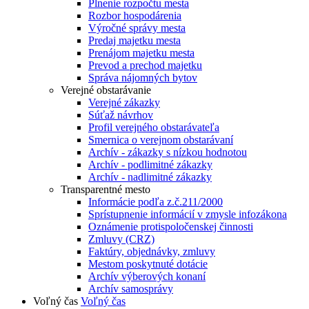
Plnenie rozpočtu mesta
Rozbor hospodárenia
Výročné správy mesta
Predaj majetku mesta
Prenájom majetku mesta
Prevod a prechod majetku
Správa nájomných bytov
Verejné obstarávanie
Verejné zákazky
Súťaž návrhov
Profil verejného obstarávateľa
Smernica o verejnom obstarávaní
Archív - zákazky s nízkou hodnotou
Archív - podlimitné zákazky
Archív - nadlimitné zákazky
Transparentné mesto
Informácie podľa z.č.211/2000
Sprístupnenie informácií v zmysle infozákona
Oznámenie protispoločenskej činnosti
Zmluvy (CRZ)
Faktúry, objednávky, zmluvy
Mestom poskytnuté dotácie
Archív výberových konaní
Archív samosprávy
Voľný čas
Voľný čas