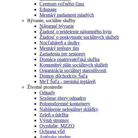
Centrum voľného času
Edupage
Mestský parlament mladých
Bývanie, sociálne služby
Nájomné bývanie
Žiadosť o pridelenie nájomného bytu
Žiadosť o poskytnutie sociálnych služieb
Nocľaháreň a útulky
Mestský terénny tím
Zariadenia pre seniorov
Domáca opatrovateľská služba
Komunitný plán sociálnych služieb
Organizácia sociálnej starostlivosti
Domov dôchodcov Šaľa
MeT Šaľa - mestská tepláreň
Životné prostredie
Odpady
Sezónne zbery odpadov
Polopodzemné kontajnery
Nahlásenie nelegálnej skládky
Zeleň a údržba
Výrub stromov
Ovzdušie, MZZO
Ochrana vôd
Artézske studne