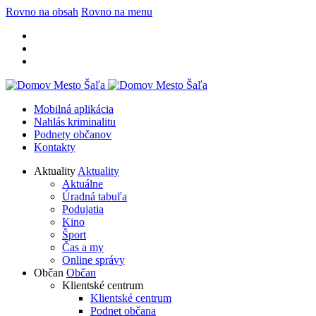
Rovno na obsah
Rovno na menu
Mobilná aplikácia
Nahlás kriminalitu
Podnety občanov
Kontakty
Aktuality
Aktuality
Aktuálne
Úradná tabuľa
Podujatia
Kino
Šport
Čas a my
Online správy
Občan
Občan
Klientské centrum
Klientské centrum
Podnet občana