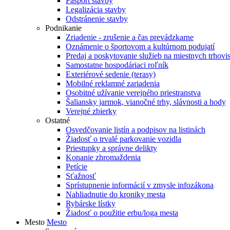
Pasport stavby
Legalizácia stavby
Odstránenie stavby
Podnikanie
Zriadenie - zrušenie a čas prevádzkarne
Oznámenie o športovom a kultúrnom podujatí
Predaj a poskytovanie služieb na miestnych trhovi
Samostatne hospodáriaci roľník
Exteriérové sedenie (terasy)
Mobilné reklamné zariadenia
Osobitné užívanie verejného priestranstva
Šaliansky jarmok, vianočné trhy, slávnosti a hody
Verejné zbierky
Ostatné
Osvedčovanie listín a podpisov na listinách
Žiadosť o trvalé parkovanie vozidla
Priestupky a správne delikty
Konanie zhromaždenia
Petície
Sťažnosť
Sprístupnenie informácií v zmysle infozákona
Nahliadnutie do kroniky mesta
Rybárske lístky
Žiadosť o použitie erbu/loga mesta
Mesto
Mesto