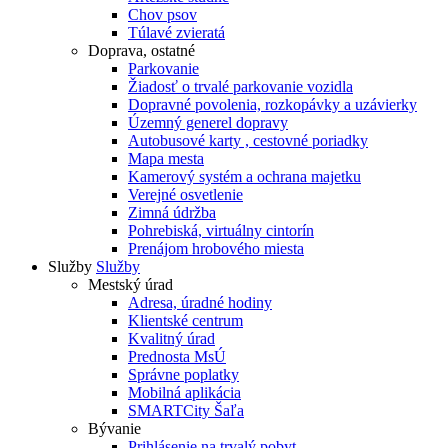
Chov psov
Túlavé zvieratá
Doprava, ostatné
Parkovanie
Žiadosť o trvalé parkovanie vozidla
Dopravné povolenia, rozkopávky a uzávierky
Územný generel dopravy
Autobusové karty , cestovné poriadky
Mapa mesta
Kamerový systém a ochrana majetku
Verejné osvetlenie
Zimná údržba
Pohrebiská, virtuálny cintorín
Prenájom hrobového miesta
Služby
Služby
Mestský úrad
Adresa, úradné hodiny
Klientské centrum
Kvalitný úrad
Prednosta MsÚ
Správne poplatky
Mobilná aplikácia
SMARTCity Šaľa
Bývanie
Prihlásenie na trvalý pobyt