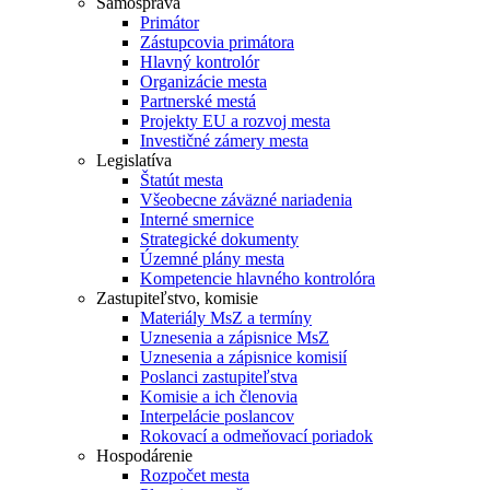
Samospráva
Primátor
Zástupcovia primátora
Hlavný kontrolór
Organizácie mesta
Partnerské mestá
Projekty EU a rozvoj mesta
Investičné zámery mesta
Legislatíva
Štatút mesta
Všeobecne záväzné nariadenia
Interné smernice
Strategické dokumenty
Územné plány mesta
Kompetencie hlavného kontrolóra
Zastupiteľstvo, komisie
Materiály MsZ a termíny
Uznesenia a zápisnice MsZ
Uznesenia a zápisnice komisií
Poslanci zastupiteľstva
Komisie a ich členovia
Interpelácie poslancov
Rokovací a odmeňovací poriadok
Hospodárenie
Rozpočet mesta