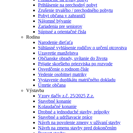
Prihlásenie na prechodný pobyt
Zrušenie trvalého / prechodného pobytu
Pobyt občana v zahraničí
Nájomné bývanie
Zariadenia pre seniorov
Súpisné a orientačné čísla
Rodina
Narodenie dieťaťa
Súhlasné vyhlásenie rodičov o určení otcovstva
Uzavretie manželstva
Občianske obrady, uvítanie do života
Prijatie skoršieho priezviska po rozvode
Osvedčenie o rodnom čísle
Vedenie osobitnej matriky
Vystavenie duplikátu matričného dokladu
Úmrtie občana
Výstavba
Vzory tlačív z.č. 25/2025 Z.z.
Stavebné konanie
Kolaudačné konanie
Drobné a jednoduché stavby, prípojky
Stavebné a udržiavacie práce
Návrh na povolenie zmeny v užívaní stavby
Návrh na zmenu stavby pred dokončením