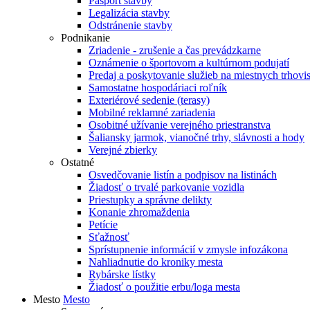
Pasport stavby
Legalizácia stavby
Odstránenie stavby
Podnikanie
Zriadenie - zrušenie a čas prevádzkarne
Oznámenie o športovom a kultúrnom podujatí
Predaj a poskytovanie služieb na miestnych trhovi
Samostatne hospodáriaci roľník
Exteriérové sedenie (terasy)
Mobilné reklamné zariadenia
Osobitné užívanie verejného priestranstva
Šaliansky jarmok, vianočné trhy, slávnosti a hody
Verejné zbierky
Ostatné
Osvedčovanie listín a podpisov na listinách
Žiadosť o trvalé parkovanie vozidla
Priestupky a správne delikty
Konanie zhromaždenia
Petície
Sťažnosť
Sprístupnenie informácií v zmysle infozákona
Nahliadnutie do kroniky mesta
Rybárske lístky
Žiadosť o použitie erbu/loga mesta
Mesto
Mesto