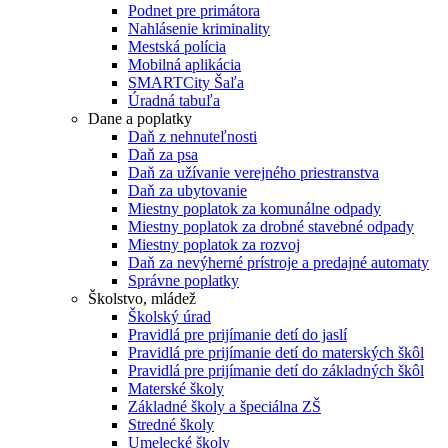
Podnet pre primátora
Nahlásenie kriminality
Mestská polícia
Mobilná aplikácia
SMARTCity Šaľa
Úradná tabuľa
Dane a poplatky
Daň z nehnuteľnosti
Daň za psa
Daň za užívanie verejného priestranstva
Daň za ubytovanie
Miestny poplatok za komunálne odpady
Miestny poplatok za drobné stavebné odpady
Miestny poplatok za rozvoj
Daň za nevýherné prístroje a predajné automaty
Správne poplatky
Školstvo, mládež
Školský úrad
Pravidlá pre prijímanie detí do jaslí
Pravidlá pre prijímanie detí do materských škôl
Pravidlá pre prijímanie detí do základných škôl
Materské školy
Základné školy a špeciálna ZŠ
Stredné školy
Umelecké školy