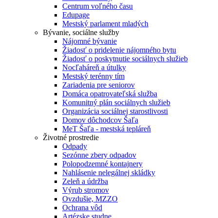
Centrum voľného času
Edupage
Mestský parlament mladých
Bývanie, sociálne služby
Nájomné bývanie
Žiadosť o pridelenie nájomného bytu
Žiadosť o poskytnutie sociálnych služieb
Nocľaháreň a útulky
Mestský terénny tím
Zariadenia pre seniorov
Domáca opatrovateľská služba
Komunitný plán sociálnych služieb
Organizácia sociálnej starostlivosti
Domov dôchodcov Šaľa
MeT Šaľa - mestská tepláreň
Životné prostredie
Odpady
Sezónne zbery odpadov
Polopodzemné kontajnery
Nahlásenie nelegálnej skládky
Zeleň a údržba
Výrub stromov
Ovzdušie, MZZO
Ochrana vôd
Artézske studne