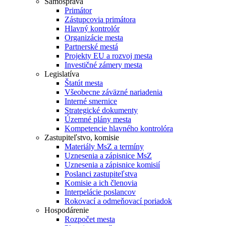
Samospráva
Primátor
Zástupcovia primátora
Hlavný kontrolór
Organizácie mesta
Partnerské mestá
Projekty EU a rozvoj mesta
Investičné zámery mesta
Legislatíva
Štatút mesta
Všeobecne záväzné nariadenia
Interné smernice
Strategické dokumenty
Územné plány mesta
Kompetencie hlavného kontrolóra
Zastupiteľstvo, komisie
Materiály MsZ a termíny
Uznesenia a zápisnice MsZ
Uznesenia a zápisnice komisií
Poslanci zastupiteľstva
Komisie a ich členovia
Interpelácie poslancov
Rokovací a odmeňovací poriadok
Hospodárenie
Rozpočet mesta