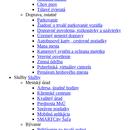
Chov psov
Túlavé zvieratá
Doprava, ostatné
Parkovanie
Žiadosť o trvalé parkovanie vozidla
Dopravné povolenia, rozkopávky a uzávierky
Územný generel dopravy
Autobusové karty , cestovné poriadky
Mapa mesta
Kamerový systém a ochrana majetku
Verejné osvetlenie
Zimná údržba
Pohrebiská, virtuálny cintorín
Prenájom hrobového miesta
Služby
Služby
Mestský úrad
Adresa, úradné hodiny
Klientské centrum
Kvalitný úrad
Prednosta MsÚ
Správne poplatky
Mobilná aplikácia
SMARTCity Šaľa
Bývanie
Prihlásenie na trvalý pobyt