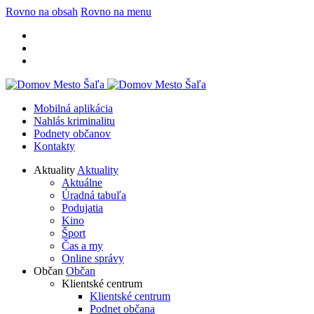
Rovno na obsah
Rovno na menu
Mobilná aplikácia
Nahlás kriminalitu
Podnety občanov
Kontakty
Aktuality
Aktuality
Aktuálne
Úradná tabuľa
Podujatia
Kino
Šport
Čas a my
Online správy
Občan
Občan
Klientské centrum
Klientské centrum
Podnet občana