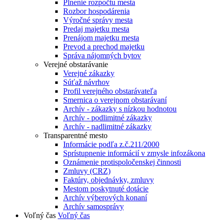
Plnenie rozpočtu mesta
Rozbor hospodárenia
Výročné správy mesta
Predaj majetku mesta
Prenájom majetku mesta
Prevod a prechod majetku
Správa nájomných bytov
Verejné obstarávanie
Verejné zákazky
Súťaž návrhov
Profil verejného obstarávateľa
Smernica o verejnom obstarávaní
Archív - zákazky s nízkou hodnotou
Archív - podlimitné zákazky
Archív - nadlimitné zákazky
Transparentné mesto
Informácie podľa z.č.211/2000
Sprístupnenie informácií v zmysle infozákona
Oznámenie protispoločenskej činnosti
Zmluvy (CRZ)
Faktúry, objednávky, zmluvy
Mestom poskytnuté dotácie
Archív výberových konaní
Archív samosprávy
Voľný čas
Voľný čas