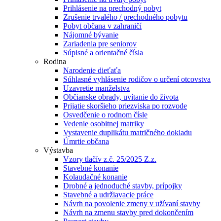
Prihlásenie na prechodný pobyt
Zrušenie trvalého / prechodného pobytu
Pobyt občana v zahraničí
Nájomné bývanie
Zariadenia pre seniorov
Súpisné a orientačné čísla
Rodina
Narodenie dieťaťa
Súhlasné vyhlásenie rodičov o určení otcovstva
Uzavretie manželstva
Občianske obrady, uvítanie do života
Prijatie skoršieho priezviska po rozvode
Osvedčenie o rodnom čísle
Vedenie osobitnej matriky
Vystavenie duplikátu matričného dokladu
Úmrtie občana
Výstavba
Vzory tlačív z.č. 25/2025 Z.z.
Stavebné konanie
Kolaudačné konanie
Drobné a jednoduché stavby, prípojky
Stavebné a udržiavacie práce
Návrh na povolenie zmeny v užívaní stavby
Návrh na zmenu stavby pred dokončením