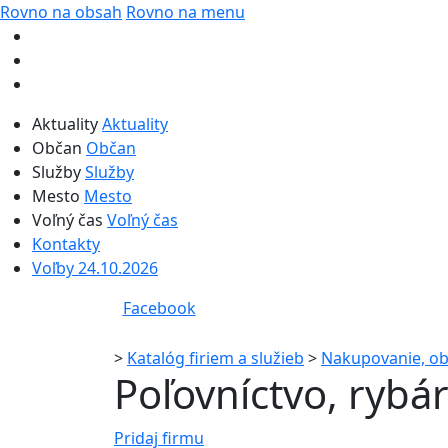
Rovno na obsah
Rovno na menu
Aktuality
Aktuality
Občan
Občan
Služby
Služby
Mesto
Mesto
Voľný čas
Voľný čas
Kontakty
Voľby 24.10.2026
Facebook
>
Katalóg firiem a služieb
>
Nakupovanie, o
Poľovníctvo, rybá
Pridaj firmu