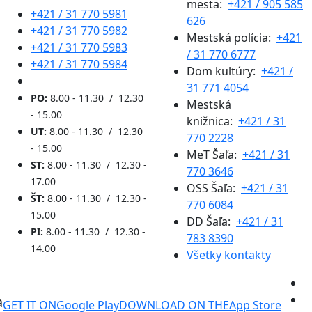
mesta:
+421 / 905 585
+421 / 31 770 5981
626
+421 / 31 770 5982
Mestská polícia:
+421
+421 / 31 770 5983
/ 31 770 6777
+421 / 31 770 5984
Dom kultúry:
+421 /
31 771 4054
PO:
8.00 - 11.30 / 12.30
Mestská
- 15.00
knižnica:
+421 / 31
UT:
8.00 - 11.30 / 12.30
770 2228
- 15.00
MeT Šaľa:
+421 / 31
ST:
8.00 - 11.30 / 12.30 -
770 3646
17.00
OSS Šaľa:
+421 / 31
ŠT:
8.00 - 11.30 / 12.30 -
770 6084
15.00
DD Šaľa:
+421 / 31
PI:
8.00 - 11.30 / 12.30 -
783 8390
14.00
Všetky kontakty
a
GET IT ON
Google Play
DOWNLOAD ON THE
App Store