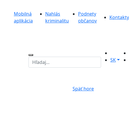
Mobilná
Nahlás
Podnety
Kontakty
aplikácia
kriminalitu
občanov
SK
Späť hore