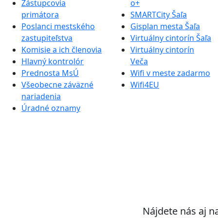
Zástupcovia
o+
primátora
SMARTCity Šaľa
Poslanci mestského
Gisplan mesta Šaľa
zastupiteľstva
Virtuálny cintorín Šaľa
Komisie a ich členovia
Virtuálny cintorín
Hlavný kontrolór
Veča
Prednosta MsÚ
Wifi v meste zadarmo
Všeobecne záväzné
Wifi4EU
nariadenia
Úradné oznamy
Nájdete nás aj n