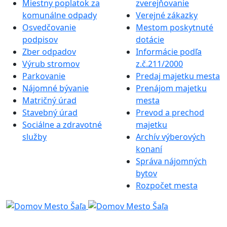
Miestny poplatok za
zverejňovanie
komunálne odpady
Verejné zákazky
Osvedčovanie
Mestom poskytnuté
podpisov
dotácie
Zber odpadov
Informácie podľa
Výrub stromov
z.č.211/2000
Parkovanie
Predaj majetku mesta
Nájomné bývanie
Prenájom majetku
Matričný úrad
mesta
Stavebný úrad
Prevod a prechod
Sociálne a zdravotné
majetku
služby
Archív výberových
konaní
Správa nájomných
bytov
Rozpočet mesta