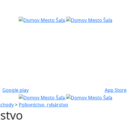
Google play
App Store
bchody
>
Poľovníctvo, rybárstvo
rstvo