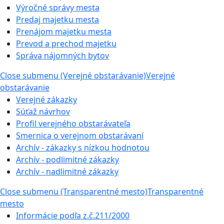
Výročné správy mesta
Predaj majetku mesta
Prenájom majetku mesta
Prevod a prechod majetku
Správa nájomných bytov
Close submenu (Verejné obstarávanie)
Verejné
obstarávanie
Verejné zákazky
Súťaž návrhov
Profil verejného obstarávateľa
Smernica o verejnom obstarávaní
Archív - zákazky s nízkou hodnotou
Archív - podlimitné zákazky
Archív - nadlimitné zákazky
Close submenu (Transparentné mesto)
Transparentné
mesto
Informácie podľa z.č.211/2000