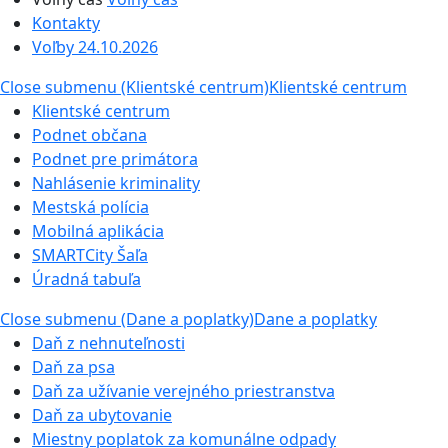
Kontakty
Voľby 24.10.2026
Close submenu (Klientské centrum)
Klientské centrum
Klientské centrum
Podnet občana
Podnet pre primátora
Nahlásenie kriminality
Mestská polícia
Mobilná aplikácia
SMARTCity Šaľa
Úradná tabuľa
Close submenu (Dane a poplatky)
Dane a poplatky
Daň z nehnuteľnosti
Daň za psa
Daň za užívanie verejného priestranstva
Daň za ubytovanie
Miestny poplatok za komunálne odpady