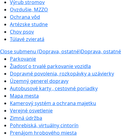
Výrub stromov
Ovzdušie, MZZO
Ochrana vôd
Artézske studne
Chov psov
Túlavé zvieratá
Close submenu (Doprava, ostatné)
Doprava, ostatné
Parkovanie
Žiadosť o trvalé parkovanie vozidla
Dopravné povolenia, rozkopávky a uzávierky
Územný generel dopravy
Autobusové karty , cestovné poriadky
Mapa mesta
Kamerový systém a ochrana majetku
Verejné osvetlenie
Zimná údržba
Pohrebiská, virtuálny cintorín
Prenájom hrobového miesta