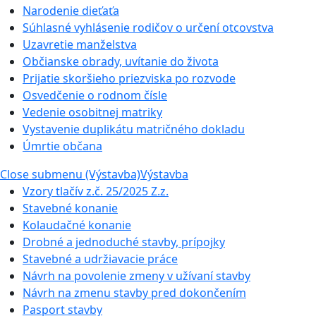
Narodenie dieťaťa
Súhlasné vyhlásenie rodičov o určení otcovstva
Uzavretie manželstva
Občianske obrady, uvítanie do života
Prijatie skoršieho priezviska po rozvode
Osvedčenie o rodnom čísle
Vedenie osobitnej matriky
Vystavenie duplikátu matričného dokladu
Úmrtie občana
Close submenu (Výstavba)
Výstavba
Vzory tlačív z.č. 25/2025 Z.z.
Stavebné konanie
Kolaudačné konanie
Drobné a jednoduché stavby, prípojky
Stavebné a udržiavacie práce
Návrh na povolenie zmeny v užívaní stavby
Návrh na zmenu stavby pred dokončením
Pasport stavby