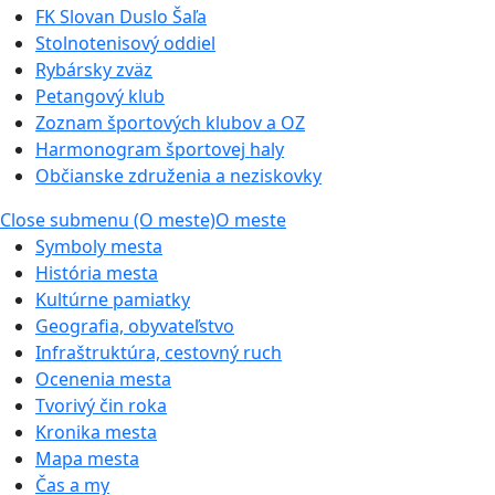
FK Slovan Duslo Šaľa
Stolnotenisový oddiel
Rybársky zväz
Petangový klub
Zoznam športových klubov a OZ
Harmonogram športovej haly
Občianske združenia a neziskovky
Close submenu (O meste)
O meste
Symboly mesta
História mesta
Kultúrne pamiatky
Geografia, obyvateľstvo
Infraštruktúra, cestovný ruch
Ocenenia mesta
Tvorivý čin roka
Kronika mesta
Mapa mesta
Čas a my