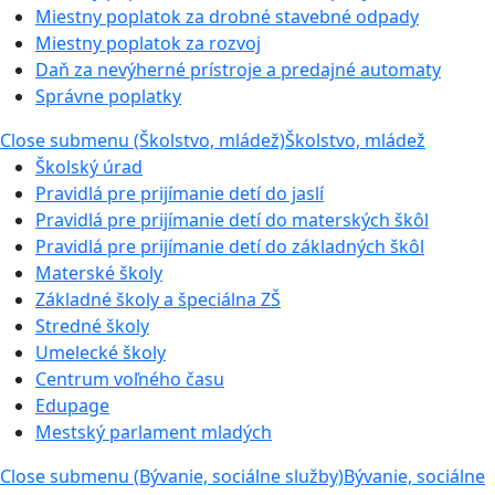
Miestny poplatok za drobné stavebné odpady
Miestny poplatok za rozvoj
Daň za nevýherné prístroje a predajné automaty
Správne poplatky
Close submenu (Školstvo, mládež)
Školstvo, mládež
Školský úrad
Pravidlá pre prijímanie detí do jaslí
Pravidlá pre prijímanie detí do materských škôl
Pravidlá pre prijímanie detí do základných škôl
Materské školy
Základné školy a špeciálna ZŠ
Stredné školy
Umelecké školy
Centrum voľného času
Edupage
Mestský parlament mladých
Close submenu (Bývanie, sociálne služby)
Bývanie, sociálne