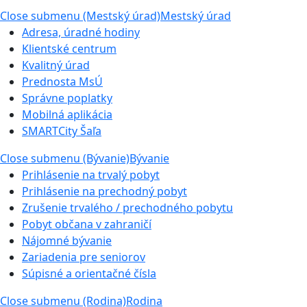
Close submenu (Mestský úrad)
Mestský úrad
Adresa, úradné hodiny
Klientské centrum
Kvalitný úrad
Prednosta MsÚ
Správne poplatky
Mobilná aplikácia
SMARTCity Šaľa
Close submenu (Bývanie)
Bývanie
Prihlásenie na trvalý pobyt
Prihlásenie na prechodný pobyt
Zrušenie trvalého / prechodného pobytu
Pobyt občana v zahraničí
Nájomné bývanie
Zariadenia pre seniorov
Súpisné a orientačné čísla
Close submenu (Rodina)
Rodina