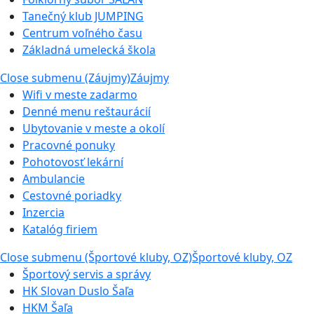
Tanečný klub JUMPING
Centrum voľného času
Základná umelecká škola
Close submenu (Záujmy)
Záujmy
Wifi v meste zadarmo
Denné menu reštaurácií
Ubytovanie v meste a okolí
Pracovné ponuky
Pohotovosť lekární
Ambulancie
Cestovné poriadky
Inzercia
Katalóg firiem
Close submenu (Športové kluby, OZ)
Športové kluby, OZ
Športový servis a správy
HK Slovan Duslo Šaľa
HKM Šaľa