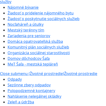
služby
Nájomné bývanie
Žiadosť o pridelenie nájomného bytu
Žiadosť o poskytnutie sociálnych služieb
Nocľaháreň a útulky
Mestský terénny tím
Zariadenia pre seniorov
Domáca opatrovateľská služba
Komunitný plán sociálnych služieb
Organizácia sociálnej starostlivosti
Domov dôchodcov Šaľa
MeT Šaľa - mestská tepláreň
Close submenu (Životné prostredie)
Životné prostredie
Odpady
Sezónne zbery odpadov
Polopodzemné kontajnery
Nahlásenie nelegálnej skládky
Zeleň a údržba