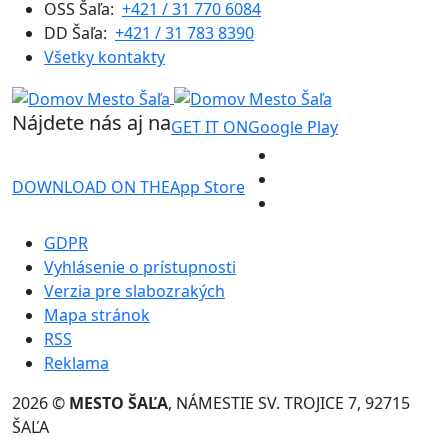
OSS Šaľa:
+421 / 31 770 6084
DD Šaľa:
+421 / 31 783 8390
Všetky kontakty
Nájdete nás aj na
GET IT ON
Google Play
DOWNLOAD ON THE
App Store
GDPR
Vyhlásenie o prístupnosti
Verzia pre slabozrakých
Mapa stránok
RSS
Reklama
2026 ©
MESTO ŠAĽA
, NÁMESTIE SV. TROJICE 7, 92715
ŠAĽA