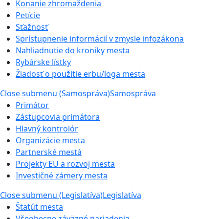
Konanie zhromaždenia
Petície
Sťažnosť
Sprístupnenie informácií v zmysle infozákona
Nahliadnutie do kroniky mesta
Rybárske lístky
Žiadosť o použitie erbu/loga mesta
Close submenu (Samospráva)
Samospráva
Primátor
Zástupcovia primátora
Hlavný kontrolór
Organizácie mesta
Partnerské mestá
Projekty EU a rozvoj mesta
Investičné zámery mesta
Close submenu (Legislatíva)
Legislatíva
Štatút mesta
Všeobecne záväzné nariadenia