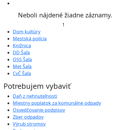
Neboli nájdené žiadne záznamy.
1
Dom kultúry
Mestská polícia
Knižnica
DD Šaľa
OSS Šaľa
Met Šaľa
CvČ Šaľa
Potrebujem vybaviť
Daň z nehnuteľnosti
Miestny poplatok za komunálne odpady
Osvedčovanie podpisov
Zber odpadov
Výrub stromov