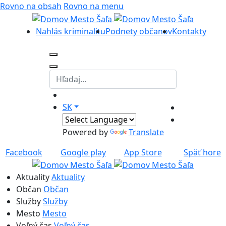
Rovno na obsah
Rovno na menu
Nahlás kriminalitu
Podnety občanov
Kontakty
SK
Powered by
Translate
Facebook
Google play
App Store
Späť hore
Aktuality
Aktuality
Občan
Občan
Služby
Služby
Mesto
Mesto
Voľný čas
Voľný čas