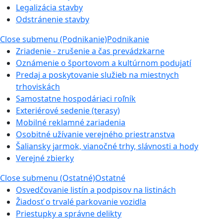
Legalizácia stavby
Odstránenie stavby
Close submenu (Podnikanie)
Podnikanie
Zriadenie - zrušenie a čas prevádzkarne
Oznámenie o športovom a kultúrnom podujatí
Predaj a poskytovanie služieb na miestnych
trhoviskách
Samostatne hospodáriaci roľník
Exteriérové sedenie (terasy)
Mobilné reklamné zariadenia
Osobitné užívanie verejného priestranstva
Šaliansky jarmok, vianočné trhy, slávnosti a hody
Verejné zbierky
Close submenu (Ostatné)
Ostatné
Osvedčovanie listín a podpisov na listinách
Žiadosť o trvalé parkovanie vozidla
Priestupky a správne delikty