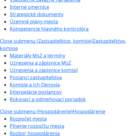
Interné smernice
Strategické dokumenty
Územné plány mesta
Kompetencie hlavného kontrolóra
Close submenu (Zastupiteľstvo, komisie)
Zastupiteľstvo,
komisie
Materiály MsZ a termíny
Uznesenia a zápisnice MsZ
Uznesenia a zápisnice komisií
Poslanci zastupiteľstva
Komisie a ich členovia
Interpelácie poslancov
Rokovací a odmeňovací poriadok
Close submenu (Hospodárenie)
Hospodárenie
Rozpočet mesta
Plnenie rozpočtu mesta
Rozbor hospodárenia