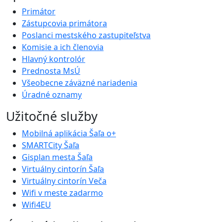
Primátor
Zástupcovia primátora
Poslanci mestského zastupiteľstva
Komisie a ich členovia
Hlavný kontrolór
Prednosta MsÚ
Všeobecne záväzné nariadenia
Úradné oznamy
Užitočné služby
Mobilná aplikácia Šaľa o+
SMARTCity Šaľa
Gisplan mesta Šaľa
Virtuálny cintorín Šaľa
Virtuálny cintorín Veča
Wifi v meste zadarmo
Wifi4EU