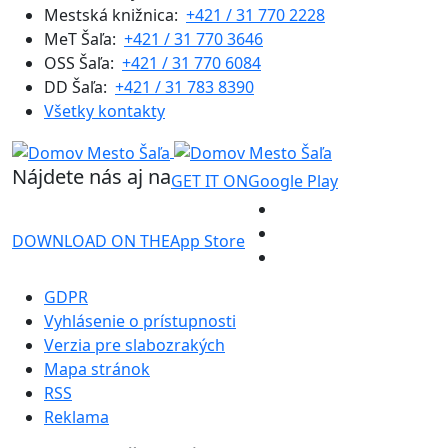
Mestská knižnica:
+421 / 31 770 2228
MeT Šaľa:
+421 / 31 770 3646
OSS Šaľa:
+421 / 31 770 6084
DD Šaľa:
+421 / 31 783 8390
Všetky kontakty
Nájdete nás aj na
GET IT ON
Google Play
DOWNLOAD ON THE
App Store
GDPR
Vyhlásenie o prístupnosti
Verzia pre slabozrakých
Mapa stránok
RSS
Reklama