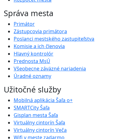
Správa mesta
Primátor
Zástupcovia primátora
Poslanci mestského zastupiteľstva
Komisie a ich členovia
Hlavný kontrolór
Prednosta MsÚ
Všeobecne záväzné nariadenia
Úradné oznamy
Užitočné služby
Mobilná aplikácia Šaľa o+
SMARTCity Šaľa
Gisplan mesta Šaľa
Virtuálny cintorín Šaľa
Virtuálny cintorín Veča
Wifi v meste zadarmo