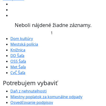
Neboli nájdené žiadne záznamy.
1
Dom kultúry
Mestská polícia
Knižnica
DD Šaľa
OSS Šaľa
Met Šaľa
CvČ Šaľa
Potrebujem vybaviť
Daň z nehnuteľnosti
Miestny poplatok za komunálne odpady
Osvedčovanie podpisov