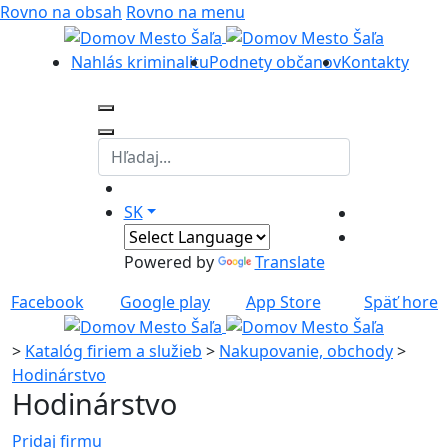
Rovno na obsah
Rovno na menu
Nahlás kriminalitu
Podnety občanov
Kontakty
SK
Powered by
Translate
Facebook
Google play
App Store
Späť hore
>
Katalóg firiem a služieb
>
Nakupovanie, obchody
>
Hodinárstvo
Hodinárstvo
Pridaj firmu