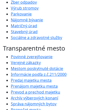
Zber odpadov
Výrub stromov
Parkovanie
Nájomné bývanie
Matričný úrad
Stavebný úrad
Sociálne a zdravotné služby
Transparentné mesto
Povinné zverejňovanie
Verejné zákazky
Mestom poskytnuté dotácie
Informácie podľa z.č.211/2000
Predaj majetku mesta
Prenájom majetku mesta
Prevod a prechod majetku
Archív výberových konaní
Správa nájomných bytov
Rozpočet mesta