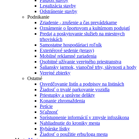
Pasport stavby
Legalizácia stavby
Odstránenie stavby
Podnikanie
Zriadenie - zrušenie a čas prevádzkarne
Oznámenie o športovom a kultúrnom podujatí
Predaj a poskytovanie služieb na miestnych
trhoviskách
Samostatne hospodáriaci roľník
Exteriérové sedenie (terasy)
Mobilné reklamné zariadenia
Osobitné užívanie verejného priestranstva
Šaliansky jarmok, vianočné trhy, slávnosti a hody
Verejné zbierky
Ostatné
Osvedčovanie listín a podpisov na listinách
Žiadosť o trvalé parkovanie vozidla
Priestupky a správne delikty
Konanie zhromaždenia
Petície
Sťažnosť
Sprístupnenie informácií v zmysle infozákona
Nahliadnutie do kroniky mesta
Rybárske lístky
Žiadosť o použitie erbu/loga mesta