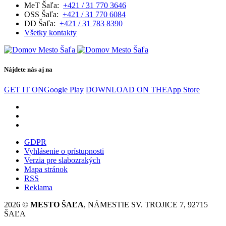
MeT Šaľa:
+421 / 31 770 3646
OSS Šaľa:
+421 / 31 770 6084
DD Šaľa:
+421 / 31 783 8390
Všetky kontakty
Nájdete nás aj na
GET IT ON
Google Play
DOWNLOAD ON THE
App Store
GDPR
Vyhlásenie o prístupnosti
Verzia pre slabozrakých
Mapa stránok
RSS
Reklama
2026 ©
MESTO ŠAĽA
, NÁMESTIE SV. TROJICE 7, 92715
ŠAĽA