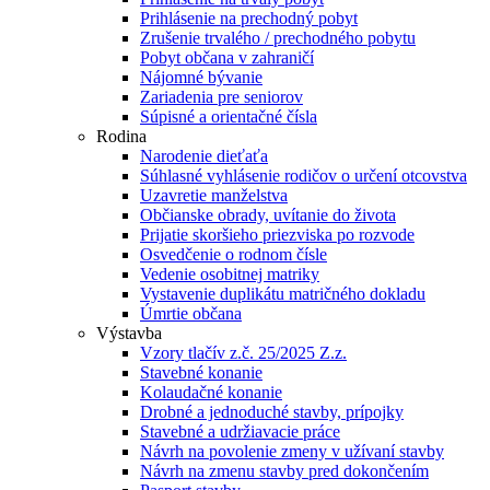
Prihlásenie na prechodný pobyt
Zrušenie trvalého / prechodného pobytu
Pobyt občana v zahraničí
Nájomné bývanie
Zariadenia pre seniorov
Súpisné a orientačné čísla
Rodina
Narodenie dieťaťa
Súhlasné vyhlásenie rodičov o určení otcovstva
Uzavretie manželstva
Občianske obrady, uvítanie do života
Prijatie skoršieho priezviska po rozvode
Osvedčenie o rodnom čísle
Vedenie osobitnej matriky
Vystavenie duplikátu matričného dokladu
Úmrtie občana
Výstavba
Vzory tlačív z.č. 25/2025 Z.z.
Stavebné konanie
Kolaudačné konanie
Drobné a jednoduché stavby, prípojky
Stavebné a udržiavacie práce
Návrh na povolenie zmeny v užívaní stavby
Návrh na zmenu stavby pred dokončením