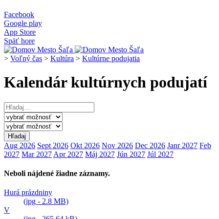
Facebook
Google play
App Store
Späť hore
>
Voľný čas
>
Kultúra
>
Kultúrne podujatia
Kalendár kultúrnych podujatí
Aug 2026
Sept 2026
Okt 2026
Nov 2026
Dec 2026
Janr 2027
Feb
2027
Mar 2027
Apr 2027
Máj 2027
Jún 2027
Júl 2027
Neboli nájdené žiadne záznamy.
Hurá prázdniny
(jpg - 2.8 MB)
V
(jpg - 265.64 kB)