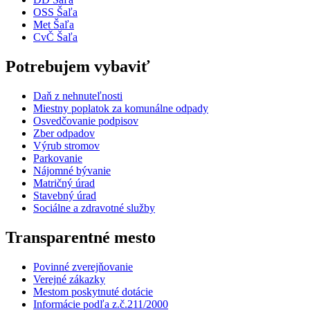
OSS Šaľa
Met Šaľa
CvČ Šaľa
Potrebujem vybaviť
Daň z nehnuteľnosti
Miestny poplatok za komunálne odpady
Osvedčovanie podpisov
Zber odpadov
Výrub stromov
Parkovanie
Nájomné bývanie
Matričný úrad
Stavebný úrad
Sociálne a zdravotné služby
Transparentné mesto
Povinné zverejňovanie
Verejné zákazky
Mestom poskytnuté dotácie
Informácie podľa z.č.211/2000