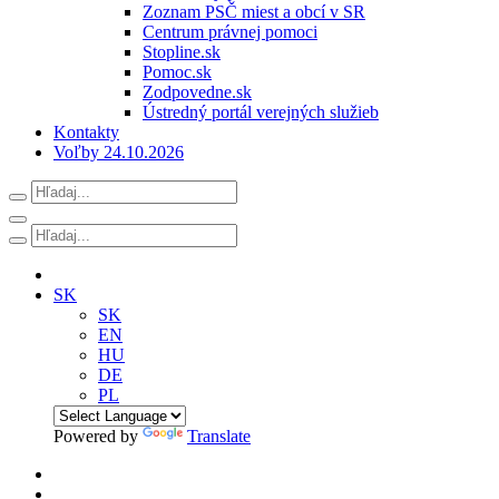
Zoznam PSČ miest a obcí v SR
Centrum právnej pomoci
Stopline.sk
Pomoc.sk
Zodpovedne.sk
Ústredný portál verejných služieb
Kontakty
Voľby 24.10.2026
SK
SK
EN
HU
DE
PL
Powered by
Translate