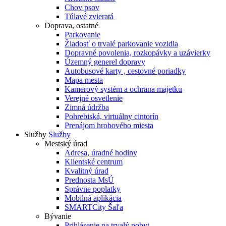
Chov psov
Túlavé zvieratá
Doprava, ostatné
Parkovanie
Žiadosť o trvalé parkovanie vozidla
Dopravné povolenia, rozkopávky a uzávierky
Územný generel dopravy
Autobusové karty , cestovné poriadky
Mapa mesta
Kamerový systém a ochrana majetku
Verejné osvetlenie
Zimná údržba
Pohrebiská, virtuálny cintorín
Prenájom hrobového miesta
Služby
Služby
Mestský úrad
Adresa, úradné hodiny
Klientské centrum
Kvalitný úrad
Prednosta MsÚ
Správne poplatky
Mobilná aplikácia
SMARTCity Šaľa
Bývanie
Prihlásenie na trvalý pobyt