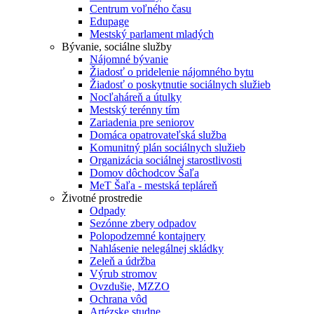
Centrum voľného času
Edupage
Mestský parlament mladých
Bývanie, sociálne služby
Nájomné bývanie
Žiadosť o pridelenie nájomného bytu
Žiadosť o poskytnutie sociálnych služieb
Nocľaháreň a útulky
Mestský terénny tím
Zariadenia pre seniorov
Domáca opatrovateľská služba
Komunitný plán sociálnych služieb
Organizácia sociálnej starostlivosti
Domov dôchodcov Šaľa
MeT Šaľa - mestská tepláreň
Životné prostredie
Odpady
Sezónne zbery odpadov
Polopodzemné kontajnery
Nahlásenie nelegálnej skládky
Zeleň a údržba
Výrub stromov
Ovzdušie, MZZO
Ochrana vôd
Artézske studne