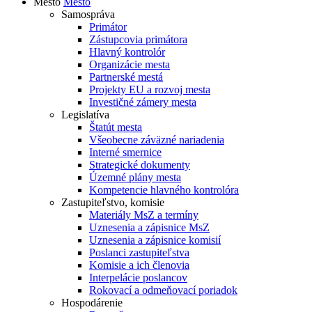
Mesto
Mesto
Samospráva
Primátor
Zástupcovia primátora
Hlavný kontrolór
Organizácie mesta
Partnerské mestá
Projekty EU a rozvoj mesta
Investičné zámery mesta
Legislatíva
Štatút mesta
Všeobecne záväzné nariadenia
Interné smernice
Strategické dokumenty
Územné plány mesta
Kompetencie hlavného kontrolóra
Zastupiteľstvo, komisie
Materiály MsZ a termíny
Uznesenia a zápisnice MsZ
Uznesenia a zápisnice komisií
Poslanci zastupiteľstva
Komisie a ich členovia
Interpelácie poslancov
Rokovací a odmeňovací poriadok
Hospodárenie