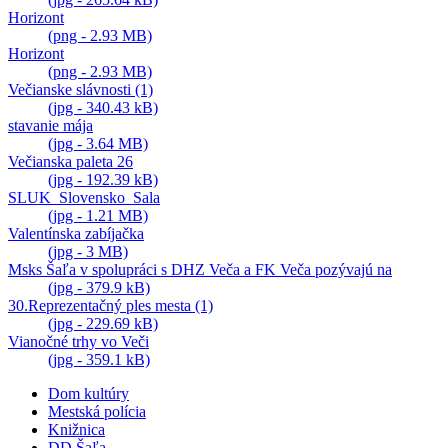
Horizont
(png - 2.93 MB)
Horizont
(png - 2.93 MB)
Večianske slávnosti (1)
(jpg - 340.43 kB)
stavanie mája
(jpg - 3.64 MB)
Večianska paleta 26
(jpg - 192.39 kB)
SLUK_Slovensko_Sala
(jpg - 1.21 MB)
Valentínska zabíjačka
(jpg - 3 MB)
Msks Šaľa v spolupráci s DHZ Veča a FK Veča pozývajú na
(jpg - 379.9 kB)
30.Reprezentačný ples mesta (1)
(jpg - 229.69 kB)
Vianočné trhy vo Veči
(jpg - 359.1 kB)
Dom kultúry
Mestská polícia
Knižnica
DD Šaľa