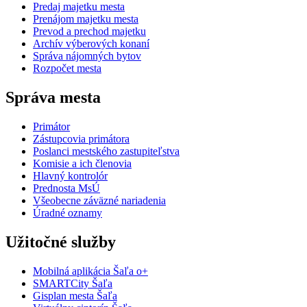
Predaj majetku mesta
Prenájom majetku mesta
Prevod a prechod majetku
Archív výberových konaní
Správa nájomných bytov
Rozpočet mesta
Správa mesta
Primátor
Zástupcovia primátora
Poslanci mestského zastupiteľstva
Komisie a ich členovia
Hlavný kontrolór
Prednosta MsÚ
Všeobecne záväzné nariadenia
Úradné oznamy
Užitočné služby
Mobilná aplikácia Šaľa o+
SMARTCity Šaľa
Gisplan mesta Šaľa