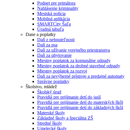
Podnet pre primátora
Nahlásenie kriminality
Mestská polícia
Mobilná aplikácia
SMARTCity Šaľa
Úradná tabuľa
Dane a poplatky
Daň z nehnuteľnosti
Daň za psa
Daň za užívanie verejného priestranstva
Daň za ubytovanie
Miestny poplatok za komunálne odpady
Miestny poplatok za drobné stavebné odpady
Miestny poplatok za rozvoj
Daň za nevýherné prístroje a predajné automaty
Správne poplatky
Školstvo, mládež
Školský úrad
Pravidlá pre prijímanie detí do jaslí
Pravidlá pre prijímanie detí do materských škôl
Pravidlá pre prijímanie detí do základných škôl
Materské školy
Základné školy a špeciálna ZŠ
Stredné školy
Umelecké školy