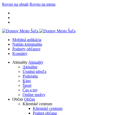
Rovno na obsah
Rovno na menu
Mobilná aplikácia
Nahlás kriminalitu
Podnety občanov
Kontakty
Aktuality
Aktuality
Aktuálne
Úradná tabuľa
Podujatia
Kino
Šport
Čas a my
Online správy
Občan
Občan
Klientské centrum
Klientské centrum
Podnet občana