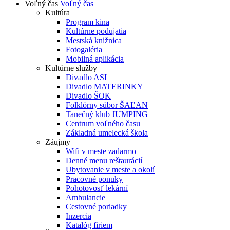
Voľný čas
Voľný čas
Kultúra
Program kina
Kultúrne podujatia
Mestská knižnica
Fotogaléria
Mobilná aplikácia
Kultúrne služby
Divadlo ASI
Divadlo MATERINKY
Divadlo ŠOK
Folklórny súbor ŠAĽAN
Tanečný klub JUMPING
Centrum voľného času
Základná umelecká škola
Záujmy
Wifi v meste zadarmo
Denné menu reštaurácií
Ubytovanie v meste a okolí
Pracovné ponuky
Pohotovosť lekární
Ambulancie
Cestovné poriadky
Inzercia
Katalóg firiem