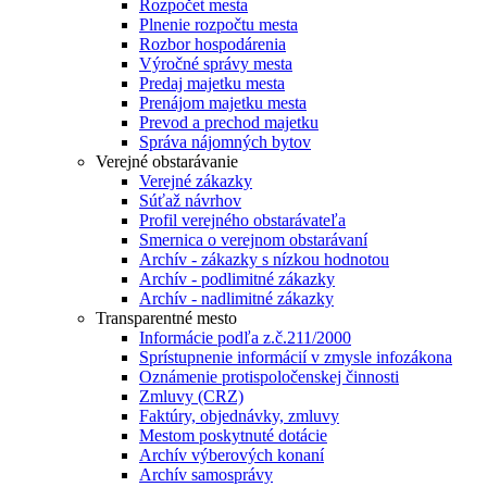
Rozpočet mesta
Plnenie rozpočtu mesta
Rozbor hospodárenia
Výročné správy mesta
Predaj majetku mesta
Prenájom majetku mesta
Prevod a prechod majetku
Správa nájomných bytov
Verejné obstarávanie
Verejné zákazky
Súťaž návrhov
Profil verejného obstarávateľa
Smernica o verejnom obstarávaní
Archív - zákazky s nízkou hodnotou
Archív - podlimitné zákazky
Archív - nadlimitné zákazky
Transparentné mesto
Informácie podľa z.č.211/2000
Sprístupnenie informácií v zmysle infozákona
Oznámenie protispoločenskej činnosti
Zmluvy (CRZ)
Faktúry, objednávky, zmluvy
Mestom poskytnuté dotácie
Archív výberových konaní
Archív samosprávy