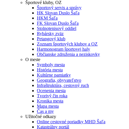
Športové kluby, OZ
Športový servis a správy
HK Slovan Duslo Šaľa
HKM Šaľa
FK Slovan Duslo Šaľa
Stolnotenisový oddiel
Rybársky zväz
Petangový klub
Zoznam športových klubov a OZ
Harmonogram športovej haly
Občianske združenia a neziskovky
O meste
Symboly mesta
História mesta
Kultúrne pamiatky
Geografia, obyvateľstvo
Infraštruktúra, cestovný ruch
Ocenenia mesta
Tvorivý čin roka
Kronika mesta
Mapa mesta
Čas a my
Užitočné odkazy
Online cestovné poriadky MHD Šaľa
Katastrálny portál