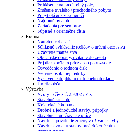
Prihlásenie na prechodný pobyt
Zrušenie trvalého / prechodného pobytu
Pobyt občana v zahraničí
Nájomné bývanie
Zariadenia pre seniorov
Súpisné a orientačné čísla
Rodina
Narodenie dieťaťa
Súhlasné vyhlásenie rodičov o určení otcovstva
Uzavretie manželstva
Občianske obrady, uvítanie do života
Prijatie skoršieho priezviska po rozvode
Osvedčenie o rodnom čísle
Vedenie osobitnej matriky
Vystavenie duplikátu matričného dokladu
Úmrtie občana
Výstavba
Vzory tlačív z.č. 25/2025 Z.z.
Stavebné konanie
Kolaudačné konanie
Drobné a jednoduché stavby, prípojky
Stavebné a udržiavacie práce
Návrh na povolenie zmeny v užívaní stavby
Návrh na zmenu stavby pred dokončením