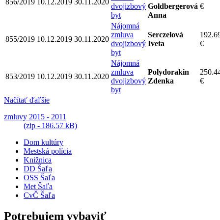
856/2019
10.12.2019
30.11.2020
dvojizbový
Goldbergerová
€
byt
Anna
Nájomná
zmluva
Serczelová
192.6
855/2019
10.12.2019
30.11.2020
dvojizbový
Iveta
€
byt
Nájomná
zmluva
Polydorakin
250.4
853/2019
10.12.2019
30.11.2020
dvojizbový
Zdenka
€
byt
Načítať ďaľšie
zmluvy 2015 - 2011
(zip - 186.57 kB)
Dom kultúry
Mestská polícia
Knižnica
DD Šaľa
OSS Šaľa
Met Šaľa
CvČ Šaľa
Potrebujem vybaviť