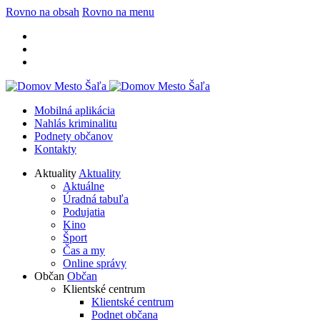
Rovno na obsah
Rovno na menu
Mobilná aplikácia
Nahlás kriminalitu
Podnety občanov
Kontakty
Aktuality
Aktuality
Aktuálne
Úradná tabuľa
Podujatia
Kino
Šport
Čas a my
Online správy
Občan
Občan
Klientské centrum
Klientské centrum
Podnet občana