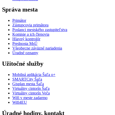
Správa mesta
Primátor
Zástupcovia primátora
Poslanci mestského zastupiteľstva
Komisie a ich členovia
Hlavný kontrolór
Prednosta MsÚ
Všeobecne záväzné nariadenia
Úradné oznamy
Užitočné služby
Mobilná aplikácia Šaľa o+
SMARTCity Šaľa
Gisplan mesta Šaľa
Virtuálny cintorín Šaľa
Virtuálny cintorín Veča
Wifi v meste zadarmo
Wifi4EU
Úradné hodiny, kontakt