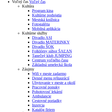
Voľný čas
Voľný čas
Kultúra
Program kina
Kultúrne podujatia
Mestská knižnica
Fotogaléria
Mobilná aplikácia
Kultúrne služby
Divadlo ASI
Divadlo MATERINKY
Divadlo ŠOK
Folklórny súbor ŠAĽAN
Tanečný klub JUMPING
Centrum voľného času
Základná umelecká škola
Záujmy
Wifi v meste zadarmo
Denné menu reštaurácií
Ubytovanie v meste a okolí
Pracovné ponuky
Pohotovosť lekární
Ambulancie
Cestovné poriadky
Inzercia
Katalóg firiem