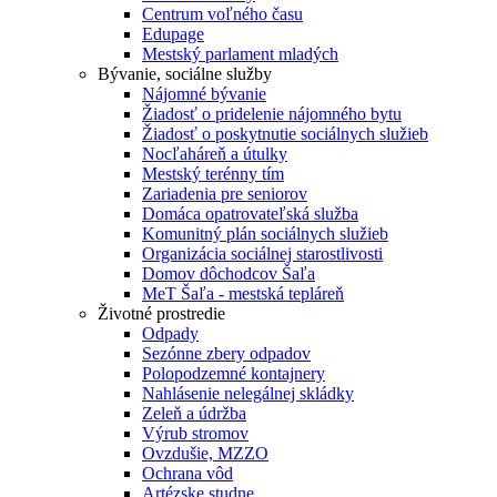
Centrum voľného času
Edupage
Mestský parlament mladých
Bývanie, sociálne služby
Nájomné bývanie
Žiadosť o pridelenie nájomného bytu
Žiadosť o poskytnutie sociálnych služieb
Nocľaháreň a útulky
Mestský terénny tím
Zariadenia pre seniorov
Domáca opatrovateľská služba
Komunitný plán sociálnych služieb
Organizácia sociálnej starostlivosti
Domov dôchodcov Šaľa
MeT Šaľa - mestská tepláreň
Životné prostredie
Odpady
Sezónne zbery odpadov
Polopodzemné kontajnery
Nahlásenie nelegálnej skládky
Zeleň a údržba
Výrub stromov
Ovzdušie, MZZO
Ochrana vôd
Artézske studne