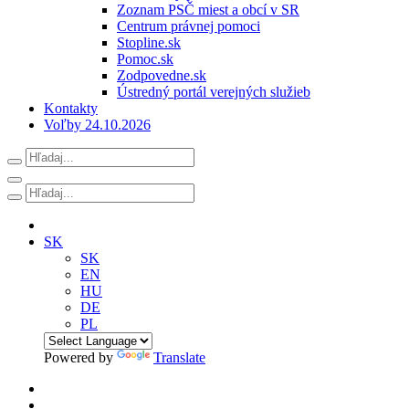
Zoznam PSČ miest a obcí v SR
Centrum právnej pomoci
Stopline.sk
Pomoc.sk
Zodpovedne.sk
Ústredný portál verejných služieb
Kontakty
Voľby 24.10.2026
SK
SK
EN
HU
DE
PL
Powered by
Translate