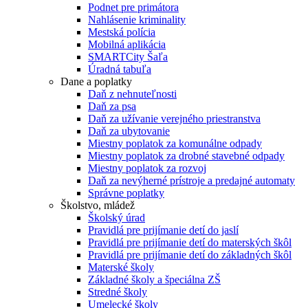
Podnet pre primátora
Nahlásenie kriminality
Mestská polícia
Mobilná aplikácia
SMARTCity Šaľa
Úradná tabuľa
Dane a poplatky
Daň z nehnuteľnosti
Daň za psa
Daň za užívanie verejného priestranstva
Daň za ubytovanie
Miestny poplatok za komunálne odpady
Miestny poplatok za drobné stavebné odpady
Miestny poplatok za rozvoj
Daň za nevýherné prístroje a predajné automaty
Správne poplatky
Školstvo, mládež
Školský úrad
Pravidlá pre prijímanie detí do jaslí
Pravidlá pre prijímanie detí do materských škôl
Pravidlá pre prijímanie detí do základných škôl
Materské školy
Základné školy a špeciálna ZŠ
Stredné školy
Umelecké školy