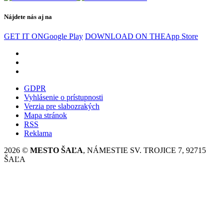
Nájdete nás aj na
GET IT ON
Google Play
DOWNLOAD ON THE
App Store
GDPR
Vyhlásenie o prístupnosti
Verzia pre slabozrakých
Mapa stránok
RSS
Reklama
2026 ©
MESTO ŠAĽA
, NÁMESTIE SV. TROJICE 7, 92715
ŠAĽA