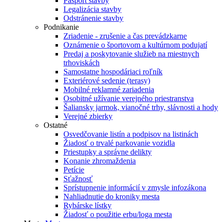
Pasport stavby
Legalizácia stavby
Odstránenie stavby
Podnikanie
Zriadenie - zrušenie a čas prevádzkarne
Oznámenie o športovom a kultúrnom podujatí
Predaj a poskytovanie služieb na miestnych
trhoviskách
Samostatne hospodáriaci roľník
Exteriérové sedenie (terasy)
Mobilné reklamné zariadenia
Osobitné užívanie verejného priestranstva
Šaliansky jarmok, vianočné trhy, slávnosti a hody
Verejné zbierky
Ostatné
Osvedčovanie listín a podpisov na listinách
Žiadosť o trvalé parkovanie vozidla
Priestupky a správne delikty
Konanie zhromaždenia
Petície
Sťažnosť
Sprístupnenie informácií v zmysle infozákona
Nahliadnutie do kroniky mesta
Rybárske lístky
Žiadosť o použitie erbu/loga mesta