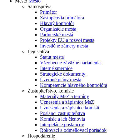
Mesto
Mesto
Samospráva
Primátor
Zástupcovia primátora
Hlavný kontrolór
Organizácie mesta
Partnerské mestá
Projekty EU a rozvoj mesta
Investičné zámery mesta
Legislatíva
Štatút mesta
Všeobecne záväzné nariadenia
Interné smernice
Strategické dokumenty
Územné plány mesta
Kompetencie hlavného kontrolóra
Zastupiteľstvo, komisie
Materiály MsZ a termíny
Uznesenia a zápisnice MsZ
Uznesenia a zápisnice komisií
Poslanci zastupiteľstva
Komisie a ich členovia
Interpelácie poslancov
Rokovací a odmeňovací poriadok
Hospodárenie