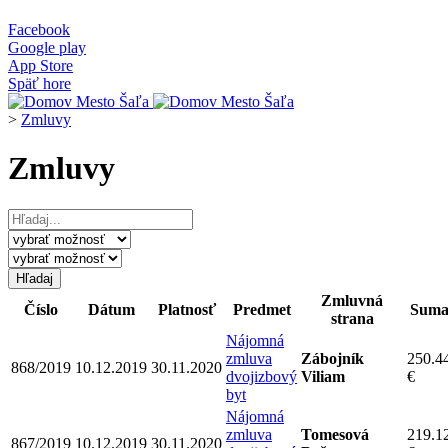
Facebook
Google play
App Store
Späť hore
>
Zmluvy
Zmluvy
Zmluvná
Číslo
Dátum
Platnosť
Predmet
Sum
strana
Nájomná
zmluva
Zábojník
250.4
868/2019
10.12.2019
30.11.2020
dvojizbový
Viliam
€
byt
Nájomná
zmluva
Tomesová
219.1
867/2019
10.12.2019
30.11.2020