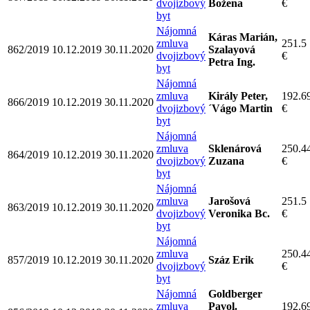
dvojizbový
Božena
€
byt
Nájomná
Káras Marián,
zmluva
251.5
862/2019
10.12.2019
30.11.2020
Szalayová
dvojizbový
€
Petra Ing.
byt
Nájomná
zmluva
Király Peter,
192.6
866/2019
10.12.2019
30.11.2020
dvojizbový
´Vágo Martin
€
byt
Nájomná
zmluva
Sklenárová
250.4
864/2019
10.12.2019
30.11.2020
dvojizbový
Zuzana
€
byt
Nájomná
zmluva
Jarošová
251.5
863/2019
10.12.2019
30.11.2020
dvojizbový
Veronika Bc.
€
byt
Nájomná
zmluva
250.4
857/2019
10.12.2019
30.11.2020
Száz Erik
dvojizbový
€
byt
Nájomná
Goldberger
zmluva
Pavol.
192.6