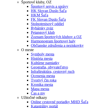
Športové kluby, OZ
Športový servis a správy
HK Slovan Duslo Šaľa
HKM Šaľa
FK Slovan Duslo Šaľa
Stolnotenisový oddiel
Rybársky zväz
Petangový klub
Zoznam športových klubov a OZ
Harmonogram športovej haly
Občianske združenia a neziskovky
O meste
Symboly mesta
História mesta
Kultúrne pamiatky
Geografia, obyvateľstvo
Infraštruktúra, cestovný ruch
Ocenenia mesta
Tvorivý čin roka
Kronika mesta
Mapa mesta
Čas a my
Užitočné odkazy
Online cestovné poriadky MHD Šaľa
Katastrálny portál