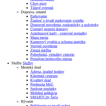
Chov psov
Túlavé zvieratá
Doprava, ostatné
Parkovanie
Žiadosť o trvalé parkovanie vozidla
Dopravné povolenia, rozkopávky a uzávierky
Územný generel dopravy
Autobusové karty , cestovné poriadky
Mapa mesta
Kamerový systém a ochrana majetku
Verejné osvetlenie
Zimná údržba
Pohrebiská, virtuálny cintorín
Prenájom hrobového miesta
Služby
Služby
Mestský úrad
Adresa, úradné hodiny
Klientské centrum
Kvalitný úrad
Prednosta MsÚ
Správne poplatky
Mobilná aplikácia
SMARTCity Šaľa
Bývanie
Prihlásenie na trvalý pobyt