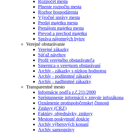
Rozpočet mesta
Plnenie rozpočtu mesta
Rozbor hospodárenia
Výročné správy mesta
Predaj majetku mesta
Prenájom majetku mesta
Prevod a prechod majetku
Správa nájomných bytov
Verejné obstarávanie
Verejné zákazky
Súťaž návrhov
Profil verejného obstarávateľa
Smernica o verejnom obstarávaní
Archív - zákazky s nízkou hodnotou
Archív - podlimitné zákazky
Archív - nadlimitné zákazky
Transparentné mesto
Informácie podľa z.č.211/2000
Sprístupnenie informácií v zmysle infozákona
Oznámenie protispoločenskej činnosti
Zmluvy (CRZ)
Faktúry, objednávky, zmluvy
Mestom poskytnuté dotácie
Archív výberových konaní
Archív samosprávy