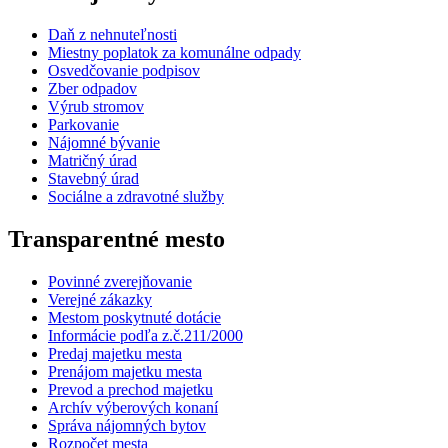
Daň z nehnuteľnosti
Miestny poplatok za komunálne odpady
Osvedčovanie podpisov
Zber odpadov
Výrub stromov
Parkovanie
Nájomné bývanie
Matričný úrad
Stavebný úrad
Sociálne a zdravotné služby
Transparentné mesto
Povinné zverejňovanie
Verejné zákazky
Mestom poskytnuté dotácie
Informácie podľa z.č.211/2000
Predaj majetku mesta
Prenájom majetku mesta
Prevod a prechod majetku
Archív výberových konaní
Správa nájomných bytov
Rozpočet mesta