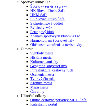
Športové kluby, OZ
Športový servis a správy
HK Slovan Duslo Šaľa
HKM Šaľa
FK Slovan Duslo Šaľa
Stolnotenisový oddiel
Rybársky zväz
Petangový klub
Zoznam športových klubov a OZ
Harmonogram športovej haly
Občianske združenia a neziskovky
O meste
Symboly mesta
História mesta
Kultúrne pamiatky
Geografia, obyvateľstvo
Infraštruktúra, cestovný ruch
Ocenenia mesta
Tvorivý čin roka
Kronika mesta
Mapa mesta
Čas a my
Užitočné odkazy
Online cestovné poriadky MHD Šaľa
Katastrálny portál