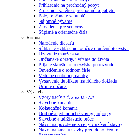
Prihlásenie na prechodný pobyt
Zrušenie trvalého / prechodného pobytu
Pobyt občana v zahraničí
Nájomné bývanie
Zariadenia pre seniorov
Súpisné a orientačné čísla
Rodina
Narodenie dieťaťa
Súhlasné vyhlásenie rodičov o určení otcovstva
Uzavretie manželstva
Občianske obrady, uvítanie do života
Prijatie skoršieho priezviska po rozvode
Osvedčenie o rodnom čísle
Vedenie osobitnej matriky
Vystavenie duplikátu matričného dokladu
Úmrtie občana
Výstavba
Vzory tlačív z.č. 25/2025 Z.z.
Stavebné konanie
Kolaudačné konanie
Drobné a jednoduché stavby, prípojky
Stavebné a udržiavacie práce
Návrh na povolenie zmeny v užívaní stavby
Návrh na zmenu stavby pred dokončením