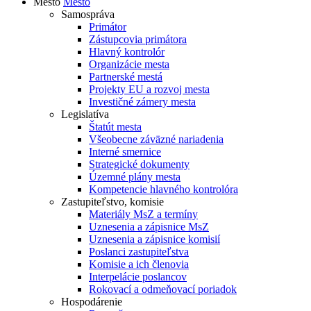
Mesto
Mesto
Samospráva
Primátor
Zástupcovia primátora
Hlavný kontrolór
Organizácie mesta
Partnerské mestá
Projekty EU a rozvoj mesta
Investičné zámery mesta
Legislatíva
Štatút mesta
Všeobecne záväzné nariadenia
Interné smernice
Strategické dokumenty
Územné plány mesta
Kompetencie hlavného kontrolóra
Zastupiteľstvo, komisie
Materiály MsZ a termíny
Uznesenia a zápisnice MsZ
Uznesenia a zápisnice komisií
Poslanci zastupiteľstva
Komisie a ich členovia
Interpelácie poslancov
Rokovací a odmeňovací poriadok
Hospodárenie