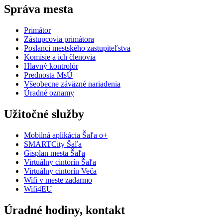
Správa mesta
Primátor
Zástupcovia primátora
Poslanci mestského zastupiteľstva
Komisie a ich členovia
Hlavný kontrolór
Prednosta MsÚ
Všeobecne záväzné nariadenia
Úradné oznamy
Užitočné služby
Mobilná aplikácia Šaľa o+
SMARTCity Šaľa
Gisplan mesta Šaľa
Virtuálny cintorín Šaľa
Virtuálny cintorín Veča
Wifi v meste zadarmo
Wifi4EU
Úradné hodiny, kontakt