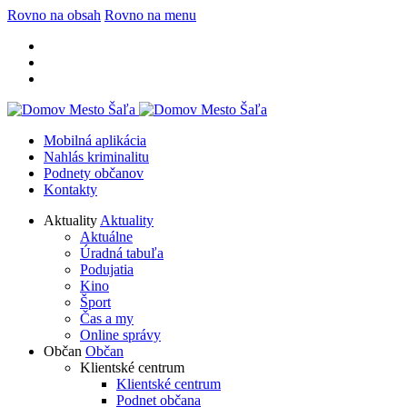
Rovno na obsah
Rovno na menu
Mobilná aplikácia
Nahlás kriminalitu
Podnety občanov
Kontakty
Aktuality
Aktuality
Aktuálne
Úradná tabuľa
Podujatia
Kino
Šport
Čas a my
Online správy
Občan
Občan
Klientské centrum
Klientské centrum
Podnet občana