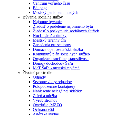
Centrum voľného času
Edupage
Mestský parlament mladých
Bývanie, sociálne služby
Nájomné bývanie
Žiadosť o pridelenie nájomného bytu
Žiadosť o poskytnutie sociálnych služieb
Nocľaháreň a útulky
Mestský terénny tím
Zariadenia pre seniorov
Domáca opatrovateľská služba
Komunitný plán sociálnych služieb
Organizácia sociálnej starostlivosti
Domov dôchodcov Šaľa
MeT Šaľa - mestská tepláreň
Životné prostredie
Odpady
Sezónne zbery odpadov
Polopodzemné kontajnery
Nahlásenie nelegálnej skládky
Zeleň a údržba
Výrub stromov
Ovzdušie, MZZO
Ochrana vôd
Artézske studne