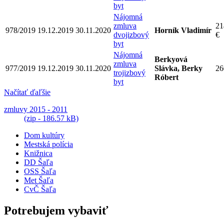
byt
Nájomná
zmluva
21
978/2019
19.12.2019
30.11.2020
Horník Vladimír
dvojizbový
€
byt
Nájomná
Berkyová
zmluva
977/2019
19.12.2019
30.11.2020
Slávka, Berky
26
trojizbový
Róbert
byt
Načítať ďaľšie
zmluvy 2015 - 2011
(zip - 186.57 kB)
Dom kultúry
Mestská polícia
Knižnica
DD Šaľa
OSS Šaľa
Met Šaľa
CvČ Šaľa
Potrebujem vybaviť