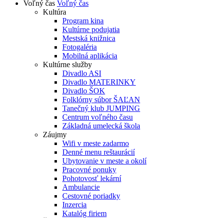
Voľný čas
Voľný čas
Kultúra
Program kina
Kultúrne podujatia
Mestská knižnica
Fotogaléria
Mobilná aplikácia
Kultúrne služby
Divadlo ASI
Divadlo MATERINKY
Divadlo ŠOK
Folklórny súbor ŠAĽAN
Tanečný klub JUMPING
Centrum voľného času
Základná umelecká škola
Záujmy
Wifi v meste zadarmo
Denné menu reštaurácií
Ubytovanie v meste a okolí
Pracovné ponuky
Pohotovosť lekární
Ambulancie
Cestovné poriadky
Inzercia
Katalóg firiem