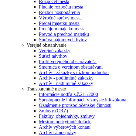
Rozpočet mesta
Plnenie rozpočtu mesta
Rozbor hospodárenia
Výročné správy mesta
Predaj majetku mesta
Prenájom majetku mesta
Prevod a prechod majetku
Správa nájomných bytov
Verejné obstarávanie
Verejné zákazky
Súťaž návrhov
Profil verejného obstarávateľa
Smernica o verejnom obstarávaní
Archív - zákazky s nízkou hodnotou
Archív - podlimitné zákazky
Archív - nadlimitné zákazky
Transparentné mesto
Informácie podľa z.č.211/2000
Sprístupnenie informácií v zmysle infozákona
Oznámenie protispoločenskej činnosti
Zmluvy (CRZ)
Faktúry, objednávky, zmluvy
Mestom poskytnuté dotácie
Archív výberových konaní
Archív samosprávy