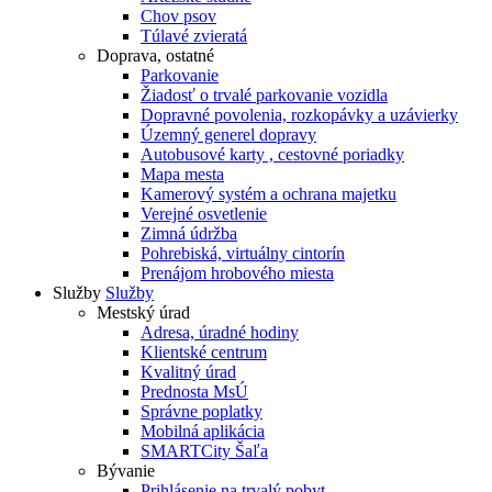
Chov psov
Túlavé zvieratá
Doprava, ostatné
Parkovanie
Žiadosť o trvalé parkovanie vozidla
Dopravné povolenia, rozkopávky a uzávierky
Územný generel dopravy
Autobusové karty , cestovné poriadky
Mapa mesta
Kamerový systém a ochrana majetku
Verejné osvetlenie
Zimná údržba
Pohrebiská, virtuálny cintorín
Prenájom hrobového miesta
Služby
Služby
Mestský úrad
Adresa, úradné hodiny
Klientské centrum
Kvalitný úrad
Prednosta MsÚ
Správne poplatky
Mobilná aplikácia
SMARTCity Šaľa
Bývanie
Prihlásenie na trvalý pobyt