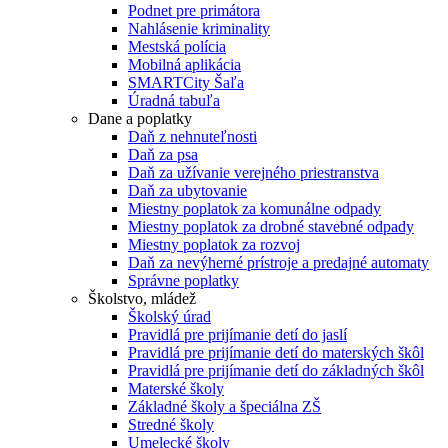
Podnet pre primátora
Nahlásenie kriminality
Mestská polícia
Mobilná aplikácia
SMARTCity Šaľa
Úradná tabuľa
Dane a poplatky
Daň z nehnuteľnosti
Daň za psa
Daň za užívanie verejného priestranstva
Daň za ubytovanie
Miestny poplatok za komunálne odpady
Miestny poplatok za drobné stavebné odpady
Miestny poplatok za rozvoj
Daň za nevýherné prístroje a predajné automaty
Správne poplatky
Školstvo, mládež
Školský úrad
Pravidlá pre prijímanie detí do jaslí
Pravidlá pre prijímanie detí do materských škôl
Pravidlá pre prijímanie detí do základných škôl
Materské školy
Základné školy a špeciálna ZŠ
Stredné školy
Umelecké školy