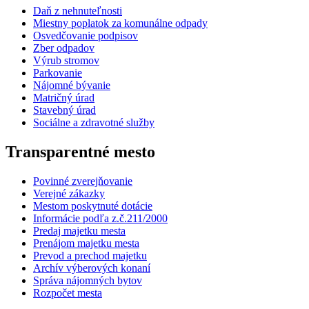
Daň z nehnuteľnosti
Miestny poplatok za komunálne odpady
Osvedčovanie podpisov
Zber odpadov
Výrub stromov
Parkovanie
Nájomné bývanie
Matričný úrad
Stavebný úrad
Sociálne a zdravotné služby
Transparentné mesto
Povinné zverejňovanie
Verejné zákazky
Mestom poskytnuté dotácie
Informácie podľa z.č.211/2000
Predaj majetku mesta
Prenájom majetku mesta
Prevod a prechod majetku
Archív výberových konaní
Správa nájomných bytov
Rozpočet mesta