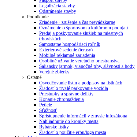
Pasport stavby
Legalizácia stavby
Odstránenie stavby
Podnikanie
Zriadenie - zrušenie a čas prevádzkarne
Oznámenie o športovom a kultúrnom podujatí
Predaj a poskytovanie služieb na miestnych
trhoviskách
Samostatne hospodáriaci roľník
Exteriérové sedenie (terasy)
Mobilné reklamné zariadenia
Osobitné užívanie verejného priestranstva
Šaliansky jarmok, vianočné trhy, slávnosti a hody
Verejné zbierky
Ostatné
Osvedčovanie listín a podpisov na listinách
Žiadosť o trvalé parkovanie vozidla
Priestupky a správne delikty
Konanie zhromaždenia
Petície
Sťažnosť
Sprístupnenie informácií v zmysle infozákona
Nahliadnutie do kroniky mesta
Rybárske lístky
Žiadosť o použitie erbu/loga mesta