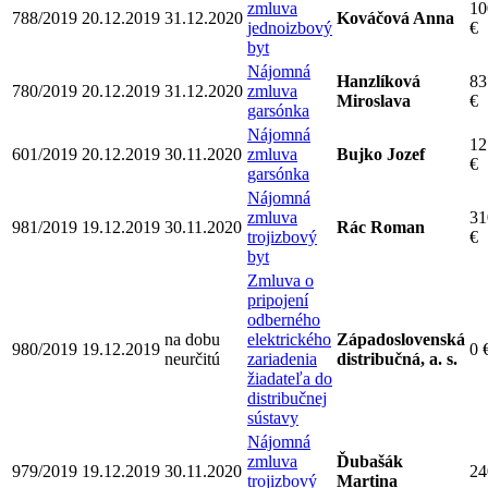
zmluva
10
788/2019
20.12.2019
31.12.2020
Kováčová Anna
jednoizbový
€
byt
Nájomná
Hanzlíková
83
780/2019
20.12.2019
31.12.2020
zmluva
Miroslava
€
garsónka
Nájomná
12
601/2019
20.12.2019
30.11.2020
zmluva
Bujko Jozef
€
garsónka
Nájomná
zmluva
31
981/2019
19.12.2019
30.11.2020
Rác Roman
trojizbový
€
byt
Zmluva o
pripojení
odberného
na dobu
elektrického
Západoslovenská
980/2019
19.12.2019
0 
neurčitú
zariadenia
distribučná, a. s.
žiadateľa do
distribučnej
sústavy
Nájomná
zmluva
Ďubašák
979/2019
19.12.2019
30.11.2020
24
trojizbový
Martina