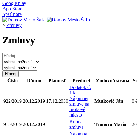
Google play
App Store
Späť hore
>
Zmluvy
Zmluvy
Číslo
Dátum
Platnosť
Predmet
Zmluvná strana
S
Dodatok č.
1 k
Nájomnej
922/2019
20.12.2019
17.12.2030
Mutkovič Ján
0 
zmluve na
hrobové
miesto
Kúpna
915/2019
20.12.2019
-
Tranová Mária
20
zmluva
Nájomná