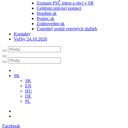
Zoznam PSČ miest a obcí v SR
Centrum právnej pomoci
Stopline.sk
Pomoc.sk
Zodpovedne.sk
Ústredný portál verejných služieb
Kontakty
Voľby 24.10.2026
SK
SK
EN
HU
DE
PL
Facebook