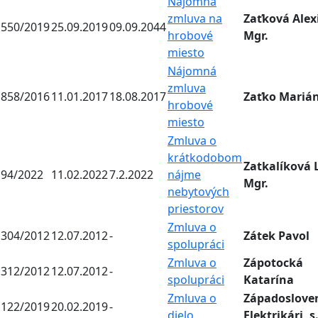
Nájomná
zmluva na
Zaťková Alex
550/2019
25.09.2019
09.09.2044
hrobové
Mgr.
miesto
Nájomná
zmluva
858/2016
11.01.2017
18.08.2017
Zaťko Mariá
hrobové
miesto
Zmluva o
krátkodobom
Zatkalíková L
94/2022
11.02.2022
7.2.2022
nájme
Mgr.
nebytových
priestorov
Zmluva o
304/2012
12.07.2012
-
Zátek Pavol
spolupráci
Zmluva o
Zápotocká
312/2012
12.07.2012
-
spolupráci
Katarína
Zmluva o
Západoslove
122/2019
20.02.2019
-
dielo
Elektrikári, s.