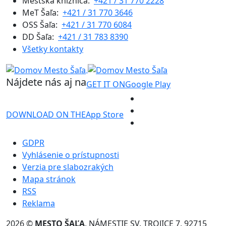
Mestská knižnica:
+421 / 31 770 2228
MeT Šaľa:
+421 / 31 770 3646
OSS Šaľa:
+421 / 31 770 6084
DD Šaľa:
+421 / 31 783 8390
Všetky kontakty
Nájdete nás aj na
GET IT ON
Google Play
DOWNLOAD ON THE
App Store
GDPR
Vyhlásenie o prístupnosti
Verzia pre slabozrakých
Mapa stránok
RSS
Reklama
2026 ©
MESTO ŠAĽA
, NÁMESTIE SV. TROJICE 7, 92715