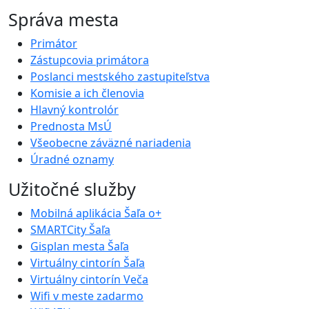
Správa mesta
Primátor
Zástupcovia primátora
Poslanci mestského zastupiteľstva
Komisie a ich členovia
Hlavný kontrolór
Prednosta MsÚ
Všeobecne záväzné nariadenia
Úradné oznamy
Užitočné služby
Mobilná aplikácia Šaľa o+
SMARTCity Šaľa
Gisplan mesta Šaľa
Virtuálny cintorín Šaľa
Virtuálny cintorín Veča
Wifi v meste zadarmo