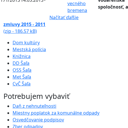
171/2013
14.05.2013
-
vodárenská
vecného
spoločnosť, a
bremena
Načítať ďaľšie
zmluvy 2015 - 2011
(zip - 186.57 kB)
Dom kultúry
Mestská polícia
Knižnica
DD Šaľa
OSS Šaľa
Met Šaľa
CvČ Šaľa
Potrebujem vybaviť
Daň z nehnuteľnosti
Miestny poplatok za komunálne odpady
Osvedčovanie podpisov
Zber odpadov