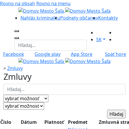
Rovno na obsah
Rovno na menu
Nahlás kriminalitu
Podnety občanov
Kontakty
SK
Facebook
Google play
App Store
Späť hore
>
Zmluvy
Zmluvy
Číslo
Dátum
Platnosť
Predmet
Zmluvná str