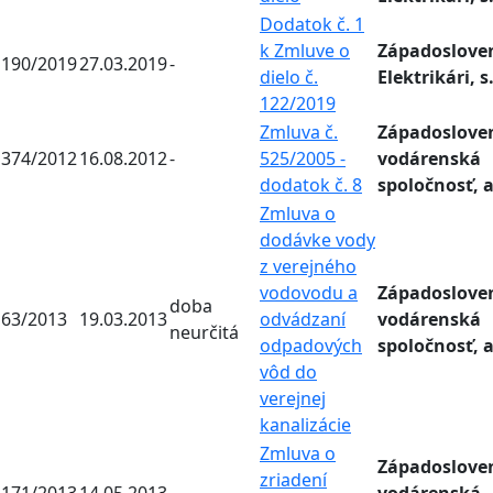
Dodatok č. 1
k Zmluve o
Západoslove
190/2019
27.03.2019
-
dielo č.
Elektrikári, s.
122/2019
Zmluva č.
Západoslove
374/2012
16.08.2012
-
525/2005 -
vodárenská
dodatok č. 8
spoločnosť, a
Zmluva o
dodávke vody
z verejného
vodovodu a
Západoslove
doba
63/2013
19.03.2013
odvádzaní
vodárenská
neurčitá
odpadových
spoločnosť, a
vôd do
verejnej
kanalizácie
Zmluva o
Západoslove
zriadení