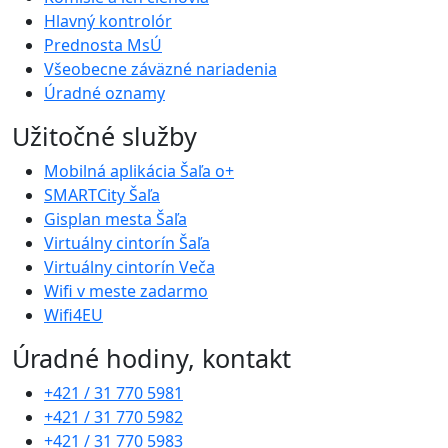
Hlavný kontrolór
Prednosta MsÚ
Všeobecne záväzné nariadenia
Úradné oznamy
Užitočné služby
Mobilná aplikácia Šaľa o+
SMARTCity Šaľa
Gisplan mesta Šaľa
Virtuálny cintorín Šaľa
Virtuálny cintorín Veča
Wifi v meste zadarmo
Wifi4EU
Úradné hodiny, kontakt
+421 / 31 770 5981
+421 / 31 770 5982
+421 / 31 770 5983