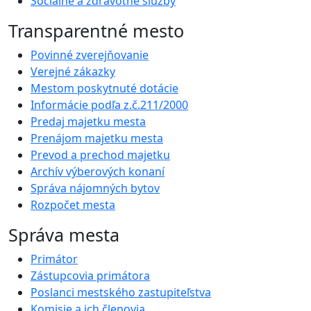
Sociálne a zdravotné služby
Transparentné mesto
Povinné zverejňovanie
Verejné zákazky
Mestom poskytnuté dotácie
Informácie podľa z.č.211/2000
Predaj majetku mesta
Prenájom majetku mesta
Prevod a prechod majetku
Archív výberových konaní
Správa nájomných bytov
Rozpočet mesta
Správa mesta
Primátor
Zástupcovia primátora
Poslanci mestského zastupiteľstva
Komisie a ich členovia