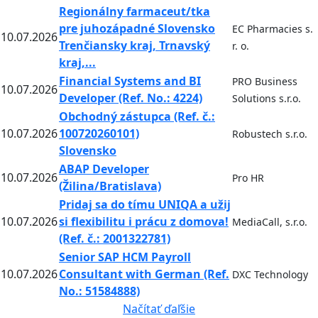
Regionálny farmaceut/tka
pre juhozápadné Slovensko
EC Pharmacies s.
10.07.2026
Trenčiansky kraj, Trnavský
r. o.
kraj,...
Financial Systems and BI
PRO Business
10.07.2026
Developer (Ref. No.: 4224)
Solutions s.r.o.
Obchodný zástupca (Ref. č.:
10.07.2026
100720260101)
Robustech s.r.o.
Slovensko
ABAP Developer
10.07.2026
Pro HR
(Žilina/Bratislava)
Pridaj sa do tímu UNIQA a užij
10.07.2026
si flexibilitu i prácu z domova!
MediaCall, s.r.o.
(Ref. č.: 2001322781)
Senior SAP HCM Payroll
10.07.2026
Consultant with German (Ref.
DXC Technology
No.: 51584888)
Načítať ďaľšie