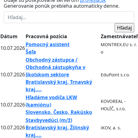
Údaje su poskytované serverom
profesia.sk
Generovanie ponúk prebieha automaticky denne.
Dátum
Pracovná pozícia
Zamestnávateľ
Pomocný asistent
MONTREX.EU s. r.
10.07.2026
Šaľa
o
Obchodný zástupca /
Obchodná zástupkyňa v
10.07.2026
školskom sektore
EduPoint s.r.o.
Bratislavský kraj, Trnavský
kraj,...
Hľadáme vodiča LKW
KOVOREAL -
10.07.2026
(kamiónu)
HOLÍČ, s.r.o.
Slovensko, Česko, Rakúsko
Stavbyvedúci (m/ž)
10.07.2026
Bratislavský kraj, Žilinský
iKOV, a. s.
kraj,...