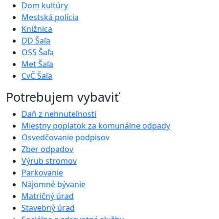
Dom kultúry
Mestská polícia
Knižnica
DD Šaľa
OSS Šaľa
Met Šaľa
CvČ Šaľa
Potrebujem vybaviť
Daň z nehnuteľnosti
Miestny poplatok za komunálne odpady
Osvedčovanie podpisov
Zber odpadov
Výrub stromov
Parkovanie
Nájomné bývanie
Matričný úrad
Stavebný úrad