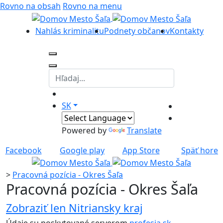
Rovno na obsah
Rovno na menu
Nahlás kriminalitu
Podnety občanov
Kontakty
SK
Powered by
Translate
Facebook
Google play
App Store
Späť hore
>
Pracovná pozícia - Okres Šaľa
Pracovná pozícia - Okres Šaľa
Zobraziť len Nitriansky kraj