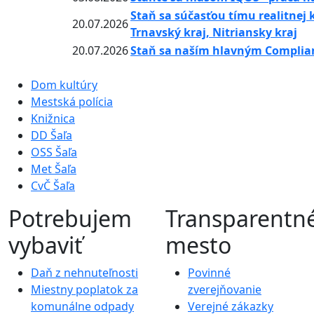
Staň sa súčasťou tímu realitnej
20.07.2026
Trnavský kraj, Nitriansky kraj
20.07.2026
Staň sa naším hlavným Complia
Dom kultúry
Mestská polícia
Knižnica
DD Šaľa
OSS Šaľa
Met Šaľa
CvČ Šaľa
Potrebujem
Transparentn
vybaviť
mesto
Daň z nehnuteľnosti
Povinné
Miestny poplatok za
zverejňovanie
komunálne odpady
Verejné zákazky