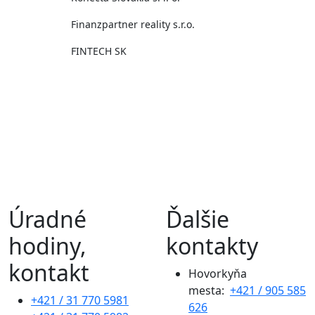
Finanzpartner reality s.r.o.
FINTECH SK
Úradné
Ďalšie
hodiny,
kontakty
kontakt
Hovorkyňa
mesta:
+421 / 905 585
+421 / 31 770 5981
626