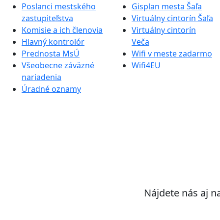
Poslanci mestského
Gisplan mesta Šaľa
zastupiteľstva
Virtuálny cintorín Šaľa
Komisie a ich členovia
Virtuálny cintorín
Hlavný kontrolór
Veča
Prednosta MsÚ
Wifi v meste zadarmo
Všeobecne záväzné
Wifi4EU
nariadenia
Úradné oznamy
Nájdete nás aj n