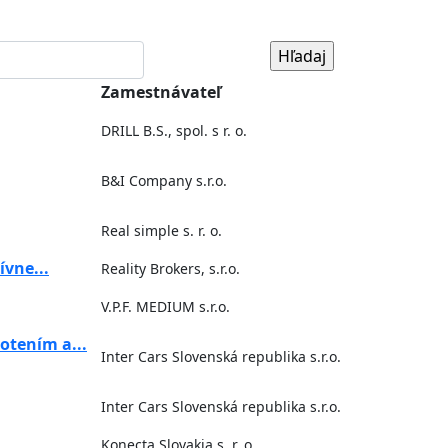
Zamestnávateľ
DRILL B.S., spol. s r. o.
B&I Company s.r.o.
Real simple s. r. o.
ívne...
Reality Brokers, s.r.o.
V.P.F. MEDIUM s.r.o.
otením a...
Inter Cars Slovenská republika s.r.o.
Inter Cars Slovenská republika s.r.o.
Konecta Slovakia s. r. o.