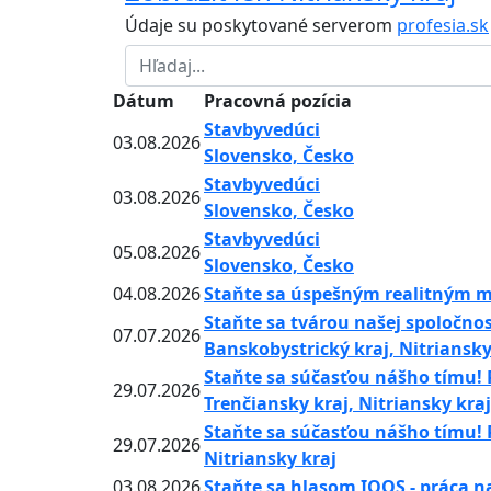
Údaje su poskytované serverom
profesia.sk
Dátum
Pracovná pozícia
Stavbyvedúci
03.08.2026
Slovensko, Česko
Stavbyvedúci
03.08.2026
Slovensko, Česko
Stavbyvedúci
05.08.2026
Slovensko, Česko
04.08.2026
Staňte sa úspešným realitným mak
Staňte sa tvárou našej spoločno
07.07.2026
Banskobystrický kraj, Nitriansky
Staňte sa súčasťou nášho tímu! 
29.07.2026
Trenčiansky kraj, Nitriansky kraj
Staňte sa súčasťou nášho tímu! 
29.07.2026
Nitriansky kraj
03.08.2026
Staňte sa hlasom IQOS - práca n