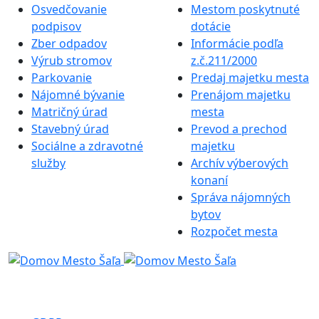
Osvedčovanie
Mestom poskytnuté
podpisov
dotácie
Zber odpadov
Informácie podľa
Výrub stromov
z.č.211/2000
Parkovanie
Predaj majetku mesta
Nájomné bývanie
Prenájom majetku
Matričný úrad
mesta
Stavebný úrad
Prevod a prechod
Sociálne a zdravotné
majetku
služby
Archív výberových
konaní
Správa nájomných
bytov
Rozpočet mesta