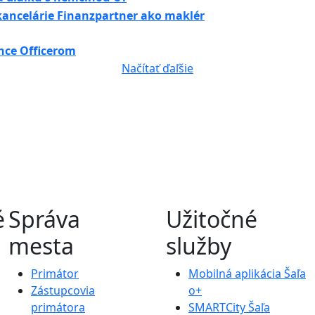
 kancelárie Finanzpartner ako maklér
nce Officerom
Načítať ďaľšie
é
Správa
Užitočné
mesta
služby
Primátor
Mobilná aplikácia Šaľa
Zástupcovia
o+
primátora
SMARTCity Šaľa