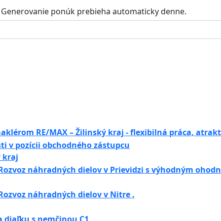
Generovanie ponúk prebieha automaticky denne.
lérom RE/MAX – Žilinský kraj - flexibilná práca, atrakt
sti v pozícii obchodného zástupcu
 kraj
Rozvoz náhradných dielov v Prievidzi s výhodným ohodn
Rozvoz náhradných dielov v Nitre .
a diaľku s nemčinou C1