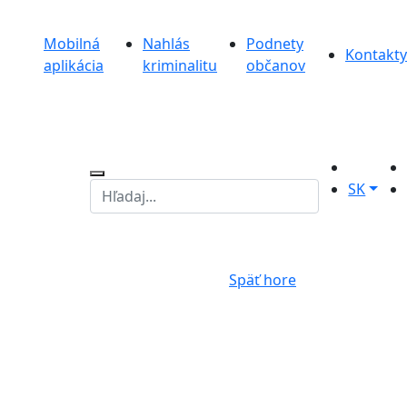
Mobilná
Nahlás
Podnety
Kontakty
aplikácia
kriminalitu
občanov
SK
Späť hore