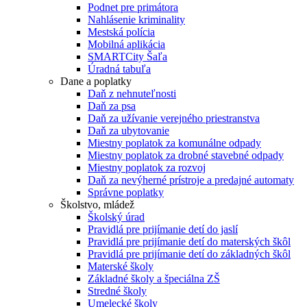
Podnet pre primátora
Nahlásenie kriminality
Mestská polícia
Mobilná aplikácia
SMARTCity Šaľa
Úradná tabuľa
Dane a poplatky
Daň z nehnuteľnosti
Daň za psa
Daň za užívanie verejného priestranstva
Daň za ubytovanie
Miestny poplatok za komunálne odpady
Miestny poplatok za drobné stavebné odpady
Miestny poplatok za rozvoj
Daň za nevýherné prístroje a predajné automaty
Správne poplatky
Školstvo, mládež
Školský úrad
Pravidlá pre prijímanie detí do jaslí
Pravidlá pre prijímanie detí do materských škôl
Pravidlá pre prijímanie detí do základných škôl
Materské školy
Základné školy a špeciálna ZŠ
Stredné školy
Umelecké školy