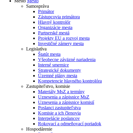
Mesto
Mesto
Samospráva
Primátor
Zástupcovia primátora
Hlavný kontrolór
Organizácie mesta
Partnerské mestá
Projekty EU a rozvoj mesta
Investičné zámery mesta
Legislatíva
Štatút mesta
Všeobecne záväzné nariadenia
Interné smernice
Strategické dokumenty
Územné plány mesta
Kompetencie hlavného kontrolóra
Zastupiteľstvo, komisie
Materiály MsZ a termíny
Uznesenia a zápisnice MsZ
Uznesenia a zápisnice komisií
Poslanci zastupiteľstva
Komisie a ich členovia
Interpelácie poslancov
Rokovací a odmeňovací poriadok
Hospodárenie