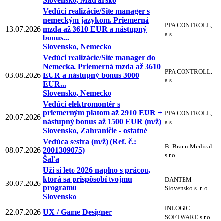
Slovensko, Maďarsko
Vedúci realizácie/Site manager s
nemeckým jazykom. Priemerná
PPA CONTROLL,
13.07.2026
mzda až 3610 EUR a nástupný
a.s.
bonus...
Slovensko, Nemecko
Vedúci realizácie/Site manager do
Nemecka. Priemerná mzda až 3610
PPA CONTROLL,
03.08.2026
EUR a nástupný bonus 3000
a.s.
EUR...
Slovensko, Nemecko
Vedúci elektromontér s
priemerným platom až 2910 EUR +
PPA CONTROLL,
20.07.2026
nástupný bonus až 1500 EUR (m/ž)
a.s.
Slovensko, Zahraničie - ostatné
Vedúca sestra (m/ž) (Ref. č.:
B. Braun Medical
08.07.2026
2001309075)
s.r.o.
Šaľa
Uži si leto 2026 naplno s prácou,
ktorá sa prispôsobí tvojmu
DANTEM
30.07.2026
programu
Slovensko s. r. o.
Slovensko
INLOGIC
22.07.2026
UX / Game Designer
SOFTWARE s.r.o.