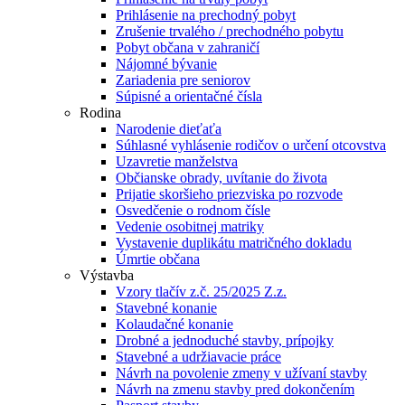
Prihlásenie na prechodný pobyt
Zrušenie trvalého / prechodného pobytu
Pobyt občana v zahraničí
Nájomné bývanie
Zariadenia pre seniorov
Súpisné a orientačné čísla
Rodina
Narodenie dieťaťa
Súhlasné vyhlásenie rodičov o určení otcovstva
Uzavretie manželstva
Občianske obrady, uvítanie do života
Prijatie skoršieho priezviska po rozvode
Osvedčenie o rodnom čísle
Vedenie osobitnej matriky
Vystavenie duplikátu matričného dokladu
Úmrtie občana
Výstavba
Vzory tlačív z.č. 25/2025 Z.z.
Stavebné konanie
Kolaudačné konanie
Drobné a jednoduché stavby, prípojky
Stavebné a udržiavacie práce
Návrh na povolenie zmeny v užívaní stavby
Návrh na zmenu stavby pred dokončením