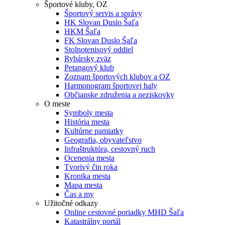
Športové kluby, OZ
Športový servis a správy
HK Slovan Duslo Šaľa
HKM Šaľa
FK Slovan Duslo Šaľa
Stolnotenisový oddiel
Rybársky zväz
Petangový klub
Zoznam športových klubov a OZ
Harmonogram športovej haly
Občianske združenia a neziskovky
O meste
Symboly mesta
História mesta
Kultúrne pamiatky
Geografia, obyvateľstvo
Infraštruktúra, cestovný ruch
Ocenenia mesta
Tvorivý čin roka
Kronika mesta
Mapa mesta
Čas a my
Užitočné odkazy
Online cestovné poriadky MHD Šaľa
Katastrálny portál