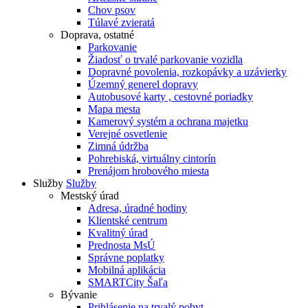
Chov psov
Túlavé zvieratá
Doprava, ostatné
Parkovanie
Žiadosť o trvalé parkovanie vozidla
Dopravné povolenia, rozkopávky a uzávierky
Územný generel dopravy
Autobusové karty , cestovné poriadky
Mapa mesta
Kamerový systém a ochrana majetku
Verejné osvetlenie
Zimná údržba
Pohrebiská, virtuálny cintorín
Prenájom hrobového miesta
Služby
Služby
Mestský úrad
Adresa, úradné hodiny
Klientské centrum
Kvalitný úrad
Prednosta MsÚ
Správne poplatky
Mobilná aplikácia
SMARTCity Šaľa
Bývanie
Prihlásenie na trvalý pobyt