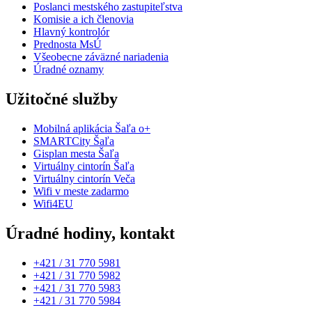
Poslanci mestského zastupiteľstva
Komisie a ich členovia
Hlavný kontrolór
Prednosta MsÚ
Všeobecne záväzné nariadenia
Úradné oznamy
Užitočné služby
Mobilná aplikácia Šaľa o+
SMARTCity Šaľa
Gisplan mesta Šaľa
Virtuálny cintorín Šaľa
Virtuálny cintorín Veča
Wifi v meste zadarmo
Wifi4EU
Úradné hodiny, kontakt
+421 / 31 770 5981
+421 / 31 770 5982
+421 / 31 770 5983
+421 / 31 770 5984