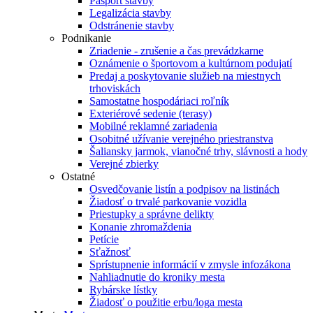
Pasport stavby
Legalizácia stavby
Odstránenie stavby
Podnikanie
Zriadenie - zrušenie a čas prevádzkarne
Oznámenie o športovom a kultúrnom podujatí
Predaj a poskytovanie služieb na miestnych
trhoviskách
Samostatne hospodáriaci roľník
Exteriérové sedenie (terasy)
Mobilné reklamné zariadenia
Osobitné užívanie verejného priestranstva
Šaliansky jarmok, vianočné trhy, slávnosti a hody
Verejné zbierky
Ostatné
Osvedčovanie listín a podpisov na listinách
Žiadosť o trvalé parkovanie vozidla
Priestupky a správne delikty
Konanie zhromaždenia
Petície
Sťažnosť
Sprístupnenie informácií v zmysle infozákona
Nahliadnutie do kroniky mesta
Rybárske lístky
Žiadosť o použitie erbu/loga mesta