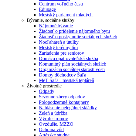
Centrum voľného času
Edupage
Mestský parlament mladých
Bývanie, sociálne služby
Nájomné bývanie
Žiadosť o pridelenie nájomného bytu
Žiadosť o poskytnutie sociálnych služieb
Nocľaháreň a útulky
Mestský terénny tím
Zariadenia pre seniorov
Domáca opatrovateľská služba
Komunitný plán sociálnych služieb
Organizácia sociálnej starostlivosti
Domov dôchodcov Šaľa
MeT Šaľa - mestská tepláreň
Životné prostredie
Odpady
Sezónne zbery odpadov
Polopodzemné kontajnery
Nahlásenie nelegálnej skládky
Zeleň a údržba
Výrub stromov
Ovzdušie, MZZO
Ochrana vôd
Artézske studne