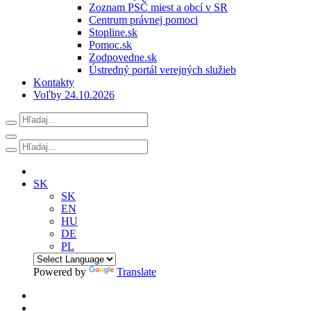
Zoznam PSČ miest a obcí v SR
Centrum právnej pomoci
Stopline.sk
Pomoc.sk
Zodpovedne.sk
Ústredný portál verejných služieb
Kontakty
Voľby 24.10.2026
SK
SK
EN
HU
DE
PL
Powered by
Translate