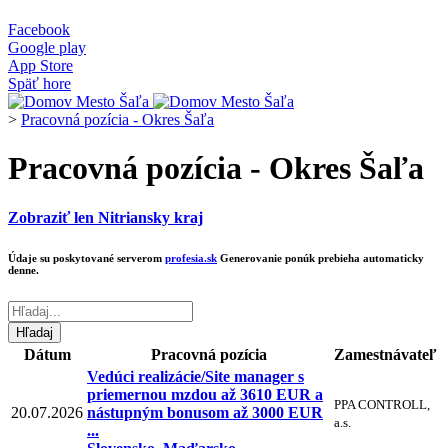
Facebook
Google play
App Store
Späť hore
>
Pracovná pozícia - Okres Šaľa
Pracovná pozícia - Okres Šaľa
Zobraziť len Nitriansky kraj
Údaje su poskytované serverom
profesia.sk
Generovanie ponúk prebieha automaticky
denne.
Dátum
Pracovná pozícia
Zamestnávateľ
Vedúci realizácie/Site manager s
priemernou mzdou až 3610 EUR a
PPA CONTROLL,
20.07.2026
nástupným bonusom až 3000 EUR
a.s.
...