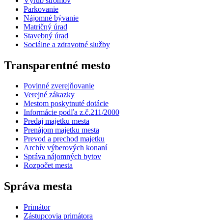
Výrub stromov
Parkovanie
Nájomné bývanie
Matričný úrad
Stavebný úrad
Sociálne a zdravotné služby
Transparentné mesto
Povinné zverejňovanie
Verejné zákazky
Mestom poskytnuté dotácie
Informácie podľa z.č.211/2000
Predaj majetku mesta
Prenájom majetku mesta
Prevod a prechod majetku
Archív výberových konaní
Správa nájomných bytov
Rozpočet mesta
Správa mesta
Primátor
Zástupcovia primátora