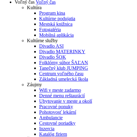
Voľný čas
Voľný čas
Kultúra
Program kina
Kultúrne podujatia
Mestská knižnica
Fotogaléria
Mobilná aplikácia
Kultúrne služby
Divadlo ASI
Divadlo MATERINKY
Divadlo ŠOK
Folklórny súbor ŠAĽAN
Tanečný klub JUMPING
Centrum voľného času
Základná umelecká škola
Záujmy
Wifi v meste zadarmo
Denné menu reštaurácií
Ubytovanie v meste a okolí
Pracovné ponuky
Pohotovosť lekární
Ambulancie
Cestovné poriadky
Inzercia
Katalóg firiem