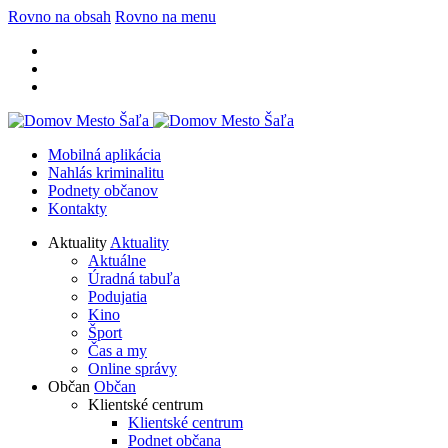
Rovno na obsah
Rovno na menu
Mobilná aplikácia
Nahlás kriminalitu
Podnety občanov
Kontakty
Aktuality
Aktuality
Aktuálne
Úradná tabuľa
Podujatia
Kino
Šport
Čas a my
Online správy
Občan
Občan
Klientské centrum
Klientské centrum
Podnet občana