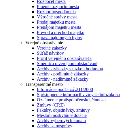
Rozpočet mesta
Plnenie rozpočtu mesta
Rozbor hospodárenia
Výročné správy mesta
Predaj majetku mesta
Prenájom majetku mesta
Prevod a prechod majetku
Správa nájomných bytov
Verejné obstarávanie
Verejné zákazky
Súťaž návrhov
Profil verejného obstarávateľa
Smernica o verejnom obstarávaní
Archív - zákazky s nízkou hodnotou
Archív - podlimitné zákazky
Archív - nadlimitné zákazky
Transparentné mesto
Informácie podľa z.č.211/2000
Sprístupnenie informácií v zmysle infozákona
Oznámenie protispoločenskej činnosti
Zmluvy (CRZ)
Faktúry, objednávky, zmluvy
Mestom poskytnuté dotácie
Archív výberových konaní
Archív samosprávy