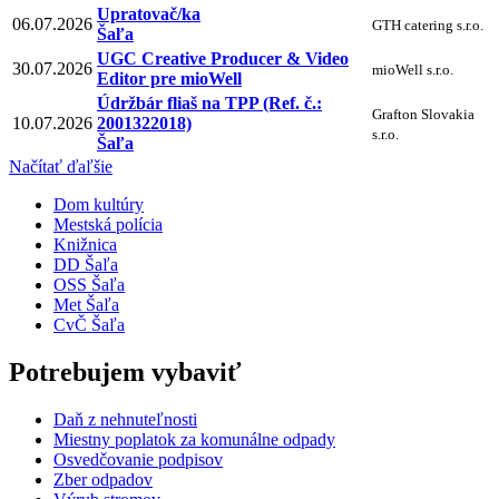
Upratovač/ka
06.07.2026
GTH catering s.r.o.
Šaľa
UGC Creative Producer & Video
30.07.2026
mioWell s.r.o.
Editor pre mioWell
Údržbár fliaš na TPP (Ref. č.:
Grafton Slovakia
10.07.2026
2001322018)
s.r.o.
Šaľa
Načítať ďaľšie
Dom kultúry
Mestská polícia
Knižnica
DD Šaľa
OSS Šaľa
Met Šaľa
CvČ Šaľa
Potrebujem vybaviť
Daň z nehnuteľnosti
Miestny poplatok za komunálne odpady
Osvedčovanie podpisov
Zber odpadov