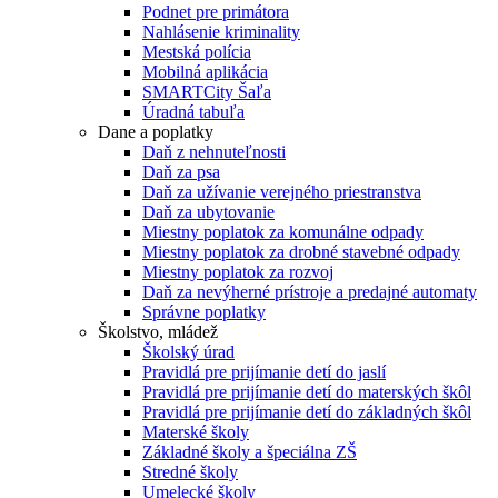
Podnet pre primátora
Nahlásenie kriminality
Mestská polícia
Mobilná aplikácia
SMARTCity Šaľa
Úradná tabuľa
Dane a poplatky
Daň z nehnuteľnosti
Daň za psa
Daň za užívanie verejného priestranstva
Daň za ubytovanie
Miestny poplatok za komunálne odpady
Miestny poplatok za drobné stavebné odpady
Miestny poplatok za rozvoj
Daň za nevýherné prístroje a predajné automaty
Správne poplatky
Školstvo, mládež
Školský úrad
Pravidlá pre prijímanie detí do jaslí
Pravidlá pre prijímanie detí do materských škôl
Pravidlá pre prijímanie detí do základných škôl
Materské školy
Základné školy a špeciálna ZŠ
Stredné školy
Umelecké školy