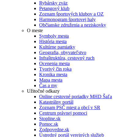
Rybársky zväz
Petangový klub
Zoznam športových klubov a OZ
Harmonogram športovej haly
Občianske združenia a neziskovky
O meste
Symboly mesta
História mesta
Kultúrne pamiatky
Geografia, obyvateľstvo
Infraštruktúra, cestovný ruch
Ocenenia mesta
Tvorivý čin roka
Kronika mesta
Mapa mesta
Čas a my
Užitočné odkazy
Online cestovné poriadky MHD Šaľa
Katastrálny portál
Zoznam PSČ miest a obcí v SR
Centrum právnej pomoci
Stopline.sk
Pomoc.sk
Zodpovedne.sk
Ústredný portál verejných služieb