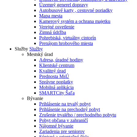
Územný generel dopravy
Autobusové karty , cestovné poriadky
Mapa mesta
Kamerový systém a ochrana majetku
Verejné osvetlenie
Zimná údržba
Pohrebiská, virtuálny cintorín
Prenájom hrobového miesta
Služby
Služby
Mestský úrad
Adresa, úradné hodiny
Klientské centrum
Kvalitný úrad
Prednosta MsÚ
Správne poplatky
Mobilná aplikácia
SMARTCity Šaľa
Bývanie
Prihlásenie na trvalý pobyt
Prihlásenie na prechodný pobyt
Zrušenie trvalého / prechodného pobytu
Pobyt občana v zahraničí
Nájomné bývanie
Zariadenia pre seniorov
Súpisné a orientačné čísla