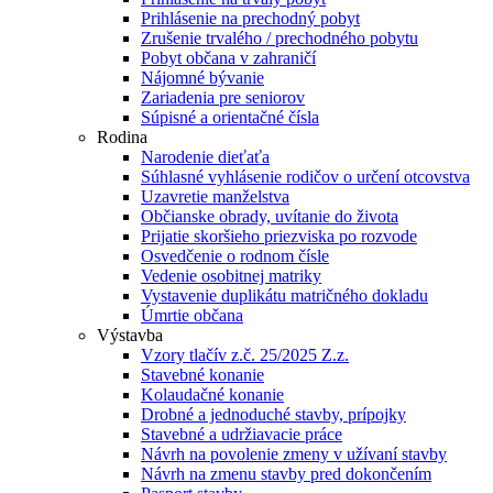
Prihlásenie na prechodný pobyt
Zrušenie trvalého / prechodného pobytu
Pobyt občana v zahraničí
Nájomné bývanie
Zariadenia pre seniorov
Súpisné a orientačné čísla
Rodina
Narodenie dieťaťa
Súhlasné vyhlásenie rodičov o určení otcovstva
Uzavretie manželstva
Občianske obrady, uvítanie do života
Prijatie skoršieho priezviska po rozvode
Osvedčenie o rodnom čísle
Vedenie osobitnej matriky
Vystavenie duplikátu matričného dokladu
Úmrtie občana
Výstavba
Vzory tlačív z.č. 25/2025 Z.z.
Stavebné konanie
Kolaudačné konanie
Drobné a jednoduché stavby, prípojky
Stavebné a udržiavacie práce
Návrh na povolenie zmeny v užívaní stavby
Návrh na zmenu stavby pred dokončením