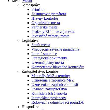
Mesto
Mesto
Samospráva
Primátor
Zástupcovia primátora
Hlavný kontrolór
Organizácie mesta
Partnerské mestá
Projekty EU a rozvoj mesta
Investičné zámery mesta
Legislatíva
Štatút mesta
Všeobecne záväzné nariadenia
Interné smernice
Strategické dokumenty
Územné plány mesta
Kompetencie hlavného kontrolóra
Zastupiteľstvo, komisie
Materiály MsZ a termíny
Uznesenia a zápisnice MsZ
Uznesenia a zápisnice komisií
Poslanci zastupiteľstva
Komisie a ich členovia
Interpelácie poslancov
Rokovací a odmeňovací poriadok
Hospodárenie