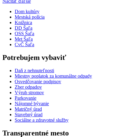
Načítať ďaľšie
Dom kultúry
Mestská polícia
Knižnica
DD Šaľa
OSS Šaľa
Met Šaľa
CvČ Šaľa
Potrebujem vybaviť
Daň z nehnuteľnosti
Miestny poplatok za komunálne odpady
Osvedčovanie podpisov
Zber odpadov
Výrub stromov
Parkovanie
Nájomné bývanie
Matričný úrad
Stavebný úrad
Sociálne a zdravotné služby
Transparentné mesto