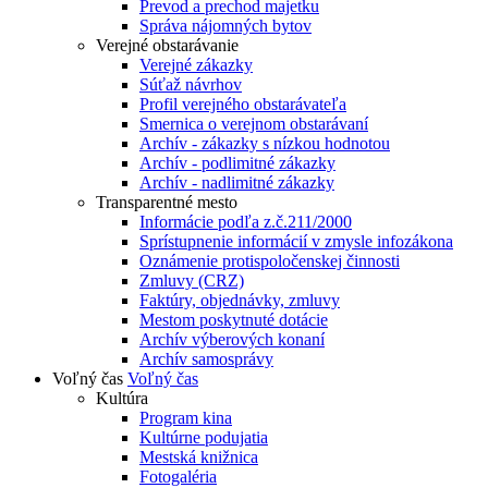
Prevod a prechod majetku
Správa nájomných bytov
Verejné obstarávanie
Verejné zákazky
Súťaž návrhov
Profil verejného obstarávateľa
Smernica o verejnom obstarávaní
Archív - zákazky s nízkou hodnotou
Archív - podlimitné zákazky
Archív - nadlimitné zákazky
Transparentné mesto
Informácie podľa z.č.211/2000
Sprístupnenie informácií v zmysle infozákona
Oznámenie protispoločenskej činnosti
Zmluvy (CRZ)
Faktúry, objednávky, zmluvy
Mestom poskytnuté dotácie
Archív výberových konaní
Archív samosprávy
Voľný čas
Voľný čas
Kultúra
Program kina
Kultúrne podujatia
Mestská knižnica
Fotogaléria