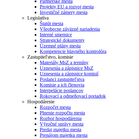
Partnerské mestá
Projekty EU a rozvoj mesta
Investičné zámery mesta
Legislatíva
Štatút mesta
Všeobecne záväzné nariadenia
Interné smernice
Strategické dokumenty
Územné plány mesta
Kompetencie hlavného kontrolóra
Zastupiteľstvo, komisie
Materiály MsZ a termíny
Uznesenia a zápisnice MsZ
Uznesenia a zápisnice komisií
Poslanci zastupiteľstva
Komisie a ich členovia
Interpelácie poslancov
Rokovací a odmeňovací poriadok
Hospodárenie
Rozpočet mesta
Plnenie rozpočtu mesta
Rozbor hospodárenia
Výročné správy mesta
Predaj majetku mesta
Prenájom majetku mesta