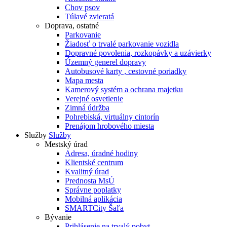
Chov psov
Túlavé zvieratá
Doprava, ostatné
Parkovanie
Žiadosť o trvalé parkovanie vozidla
Dopravné povolenia, rozkopávky a uzávierky
Územný generel dopravy
Autobusové karty , cestovné poriadky
Mapa mesta
Kamerový systém a ochrana majetku
Verejné osvetlenie
Zimná údržba
Pohrebiská, virtuálny cintorín
Prenájom hrobového miesta
Služby
Služby
Mestský úrad
Adresa, úradné hodiny
Klientské centrum
Kvalitný úrad
Prednosta MsÚ
Správne poplatky
Mobilná aplikácia
SMARTCity Šaľa
Bývanie
Prihlásenie na trvalý pobyt