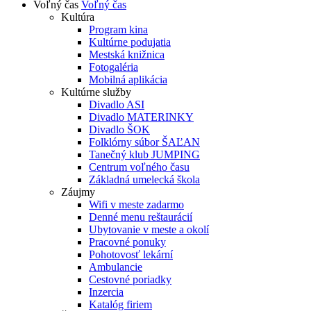
Voľný čas
Voľný čas
Kultúra
Program kina
Kultúrne podujatia
Mestská knižnica
Fotogaléria
Mobilná aplikácia
Kultúrne služby
Divadlo ASI
Divadlo MATERINKY
Divadlo ŠOK
Folklórny súbor ŠAĽAN
Tanečný klub JUMPING
Centrum voľného času
Základná umelecká škola
Záujmy
Wifi v meste zadarmo
Denné menu reštaurácií
Ubytovanie v meste a okolí
Pracovné ponuky
Pohotovosť lekární
Ambulancie
Cestovné poriadky
Inzercia
Katalóg firiem