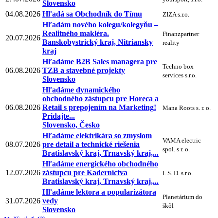
Slovensko
04.08.2026
Hľadá sa Obchodník do Tímu
ZIZA s.r.o.
Hľadám nového kolegu/kolegyňu –
Realitného makléra.
Finanzpartner
20.07.2026
Banskobystrický kraj, Nitriansky
reality
kraj
Hľadáme B2B Sales managera pre
Techno box
06.08.2026
TZB a stavebné projekty
services s.r.o.
Slovensko
Hľadáme dynamického
obchodného zástupcu pre Horeca a
06.08.2026
Retail s prepojením na Marketing!
Mana Roots s. r. o.
Pridajte...
Slovensko, Česko
Hľadáme elektrikára so zmyslom
VAMA electric
08.07.2026
pre detail a technické riešenia
spol. s r. o.
Bratislavský kraj, Trnavský kraj,...
Hľadáme energického obchodného
12.07.2026
zástupcu pre Kaderníctva
I. S. D. s.r.o.
Bratislavský kraj, Trnavský kraj,...
Hľadáme lektora a popularizátora
Planetárium do
31.07.2026
vedy
škôl
Slovensko