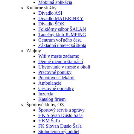
Mobilná aplikácia
Kultúrne služby
Divadlo ASI
Divadlo MATERINKY
Divadlo ŠOK
Folklórny súbor ŠAĽAN
Tanečný klub JUMPING
Centrum voľného času
Základná umelecká škola
Záujmy
Wifi v meste zadarmo
Denné menu reštaurácií
Ubytovanie v meste a okolí
Pracovné ponuky
Pohotovosť lekární
Ambulancie
Cestovné poriadky
Inzercia
Katalóg firiem
Športové kluby, OZ
Športový servis a správy
HK Slovan Duslo Šaľa
HKM Šaľa
FK Slovan Duslo Šaľa
Stolnotenisový oddiel