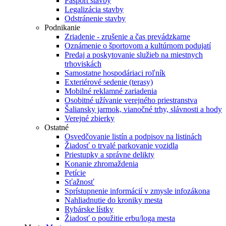
Pasport stavby
Legalizácia stavby
Odstránenie stavby
Podnikanie
Zriadenie - zrušenie a čas prevádzkarne
Oznámenie o športovom a kultúrnom podujatí
Predaj a poskytovanie služieb na miestnych
trhoviskách
Samostatne hospodáriaci roľník
Exteriérové sedenie (terasy)
Mobilné reklamné zariadenia
Osobitné užívanie verejného priestranstva
Šaliansky jarmok, vianočné trhy, slávnosti a hody
Verejné zbierky
Ostatné
Osvedčovanie listín a podpisov na listinách
Žiadosť o trvalé parkovanie vozidla
Priestupky a správne delikty
Konanie zhromaždenia
Petície
Sťažnosť
Sprístupnenie informácií v zmysle infozákona
Nahliadnutie do kroniky mesta
Rybárske lístky
Žiadosť o použitie erbu/loga mesta