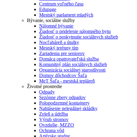
Centrum voľného času
Edupage
Mestský parlament mladých
Bývanie, sociálne služby
Nájomné bývanie
Žiadosť o pridelenie nájomného bytu
Žiadosť o poskytnutie sociálnych služieb
Nocľaháreň a útulky
Mestský terénny tím
Zariadenia pre seniorov
Domáca opatrovateľská služba
Komunitný plán sociálnych služieb
Organizácia sociálnej starostlivosti
Domov dôchodcov Šaľa
MeT Šaľa - mestská tepláreň
Životné prostredie
Odpady
Sezónne zbery odpadov
Polopodzemné kontajnery
Nahlásenie nelegálnej skládky
Zeleň a údržba
Výrub stromov
Ovzdušie, MZZO
Ochrana vôd
Artézske studne