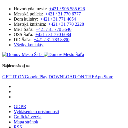
Hovorkyňa mesta:
+421 / 905 585 626
Mestská polícia:
+421 / 31 770 6777
Dom kultúry:
+421 / 31 771 4054
Mestská knižnica:
+421 / 31 770 2228
MeT Šaľa:
+421 / 31 770 3646
OSS Šaľa:
+421 / 31 770 6084
DD Šaľa:
+421 / 31 783 8390
Všetky kontakty
Nájdete nás aj na
GET IT ON
Google Play
DOWNLOAD ON THE
App Store
GDPR
Vyhlásenie o prístupnosti
Grafická verzia
Mapa stránok
RSS