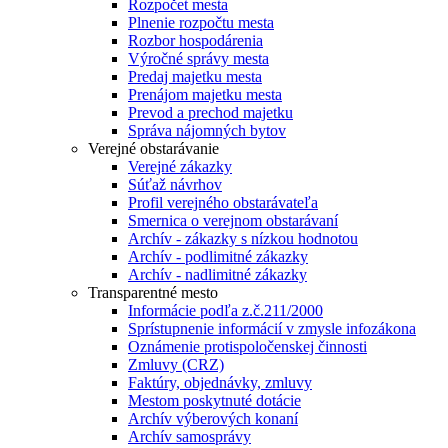
Rozpočet mesta
Plnenie rozpočtu mesta
Rozbor hospodárenia
Výročné správy mesta
Predaj majetku mesta
Prenájom majetku mesta
Prevod a prechod majetku
Správa nájomných bytov
Verejné obstarávanie
Verejné zákazky
Súťaž návrhov
Profil verejného obstarávateľa
Smernica o verejnom obstarávaní
Archív - zákazky s nízkou hodnotou
Archív - podlimitné zákazky
Archív - nadlimitné zákazky
Transparentné mesto
Informácie podľa z.č.211/2000
Sprístupnenie informácií v zmysle infozákona
Oznámenie protispoločenskej činnosti
Zmluvy (CRZ)
Faktúry, objednávky, zmluvy
Mestom poskytnuté dotácie
Archív výberových konaní
Archív samosprávy