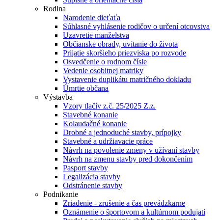
Rodina
Narodenie dieťaťa
Súhlasné vyhlásenie rodičov o určení otcovstva
Uzavretie manželstva
Občianske obrady, uvítanie do života
Prijatie skoršieho priezviska po rozvode
Osvedčenie o rodnom čísle
Vedenie osobitnej matriky
Vystavenie duplikátu matričného dokladu
Úmrtie občana
Výstavba
Vzory tlačív z.č. 25/2025 Z.z.
Stavebné konanie
Kolaudačné konanie
Drobné a jednoduché stavby, prípojky
Stavebné a udržiavacie práce
Návrh na povolenie zmeny v užívaní stavby
Návrh na zmenu stavby pred dokončením
Pasport stavby
Legalizácia stavby
Odstránenie stavby
Podnikanie
Zriadenie - zrušenie a čas prevádzkarne
Oznámenie o športovom a kultúrnom podujatí