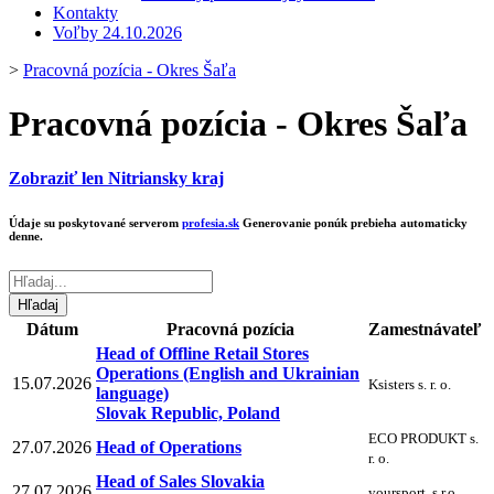
Kontakty
Voľby 24.10.2026
>
Pracovná pozícia - Okres Šaľa
Pracovná pozícia - Okres Šaľa
Zobraziť len Nitriansky kraj
Údaje su poskytované serverom
profesia.sk
Generovanie ponúk prebieha automaticky
denne.
Dátum
Pracovná pozícia
Zamestnávateľ
Head of Offline Retail Stores
Operations (English and Ukrainian
15.07.2026
Ksisters s. r. o.
language)
Slovak Republic, Poland
ECO PRODUKT s.
27.07.2026
Head of Operations
r. o.
Head of Sales Slovakia
27.07.2026
yoursport, s.r.o.