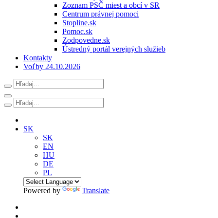
Zoznam PSČ miest a obcí v SR
Centrum právnej pomoci
Stopline.sk
Pomoc.sk
Zodpovedne.sk
Ústredný portál verejných služieb
Kontakty
Voľby 24.10.2026
SK
SK
EN
HU
DE
PL
Powered by
Translate