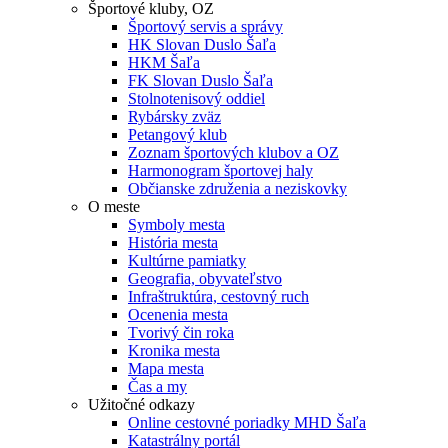
Športové kluby, OZ
Športový servis a správy
HK Slovan Duslo Šaľa
HKM Šaľa
FK Slovan Duslo Šaľa
Stolnotenisový oddiel
Rybársky zväz
Petangový klub
Zoznam športových klubov a OZ
Harmonogram športovej haly
Občianske združenia a neziskovky
O meste
Symboly mesta
História mesta
Kultúrne pamiatky
Geografia, obyvateľstvo
Infraštruktúra, cestovný ruch
Ocenenia mesta
Tvorivý čin roka
Kronika mesta
Mapa mesta
Čas a my
Užitočné odkazy
Online cestovné poriadky MHD Šaľa
Katastrálny portál