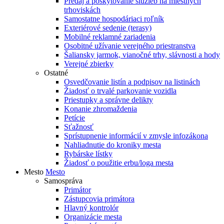
Predaj a poskytovanie služieb na miestnych
trhoviskách
Samostatne hospodáriaci roľník
Exteriérové sedenie (terasy)
Mobilné reklamné zariadenia
Osobitné užívanie verejného priestranstva
Šaliansky jarmok, vianočné trhy, slávnosti a hody
Verejné zbierky
Ostatné
Osvedčovanie listín a podpisov na listinách
Žiadosť o trvalé parkovanie vozidla
Priestupky a správne delikty
Konanie zhromaždenia
Petície
Sťažnosť
Sprístupnenie informácií v zmysle infozákona
Nahliadnutie do kroniky mesta
Rybárske lístky
Žiadosť o použitie erbu/loga mesta
Mesto
Mesto
Samospráva
Primátor
Zástupcovia primátora
Hlavný kontrolór
Organizácie mesta