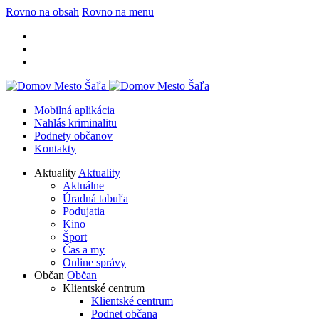
Rovno na obsah
Rovno na menu
Mobilná aplikácia
Nahlás kriminalitu
Podnety občanov
Kontakty
Aktuality
Aktuality
Aktuálne
Úradná tabuľa
Podujatia
Kino
Šport
Čas a my
Online správy
Občan
Občan
Klientské centrum
Klientské centrum
Podnet občana