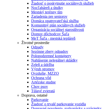
Žiadosť o poskytnutie sociálnych služieb
Nocľaháreň a útulky
Mestský terénny tím
Zariadenia pre seniorov
Domáca opatrovateľská služba
Komunitný plán sociálnych služieb
Organizácia sociálnej starostlivosti
Domov dôchodcov Šaľa
MeT Šaľa - mestská tepláreň
Životné prostredie
Odpady
Sezónne zbery odpadov
Polopodzemné kontajnery
Nahlásenie nelegálnej skládky
Zeleň a údržba
Výrub stromov
Ovzdušie, MZZO
Ochrana vôd
Artézske studne
Chov psov
Túlavé zvieratá
Doprava, ostatné
Parkovanie
Žiadosť o trvalé parkovanie vozidla
Dopravné povolenia, rozkopávky a uzávierky