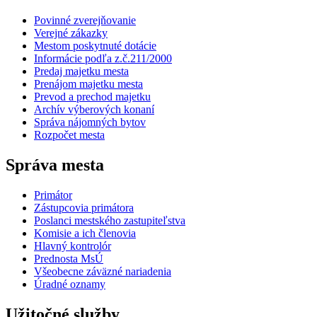
Povinné zverejňovanie
Verejné zákazky
Mestom poskytnuté dotácie
Informácie podľa z.č.211/2000
Predaj majetku mesta
Prenájom majetku mesta
Prevod a prechod majetku
Archív výberových konaní
Správa nájomných bytov
Rozpočet mesta
Správa mesta
Primátor
Zástupcovia primátora
Poslanci mestského zastupiteľstva
Komisie a ich členovia
Hlavný kontrolór
Prednosta MsÚ
Všeobecne záväzné nariadenia
Úradné oznamy
Užitočné služby