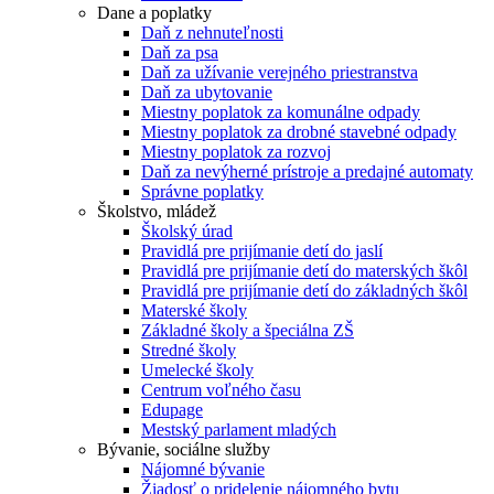
Dane a poplatky
Daň z nehnuteľnosti
Daň za psa
Daň za užívanie verejného priestranstva
Daň za ubytovanie
Miestny poplatok za komunálne odpady
Miestny poplatok za drobné stavebné odpady
Miestny poplatok za rozvoj
Daň za nevýherné prístroje a predajné automaty
Správne poplatky
Školstvo, mládež
Školský úrad
Pravidlá pre prijímanie detí do jaslí
Pravidlá pre prijímanie detí do materských škôl
Pravidlá pre prijímanie detí do základných škôl
Materské školy
Základné školy a špeciálna ZŠ
Stredné školy
Umelecké školy
Centrum voľného času
Edupage
Mestský parlament mladých
Bývanie, sociálne služby
Nájomné bývanie
Žiadosť o pridelenie nájomného bytu