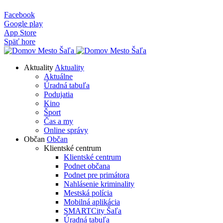
Facebook
Google play
App Store
Späť hore
Aktuality
Aktuality
Aktuálne
Úradná tabuľa
Podujatia
Kino
Šport
Čas a my
Online správy
Občan
Občan
Klientské centrum
Klientské centrum
Podnet občana
Podnet pre primátora
Nahlásenie kriminality
Mestská polícia
Mobilná aplikácia
SMARTCity Šaľa
Úradná tabuľa