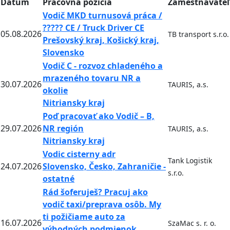
Dátum
Pracovná pozícia
Zamestnávateľ
Vodič MKD turnusová práca /
????? CE / Truck Driver CE
05.08.2026
TB transport s.r.o.
Prešovský kraj, Košický kraj,
Slovensko
Vodič C - rozvoz chladeného a
mrazeného tovaru NR a
30.07.2026
TAURIS, a.s.
okolie
Nitriansky kraj
Poď pracovať ako Vodič – B,
29.07.2026
NR región
TAURIS, a.s.
Nitriansky kraj
Vodic cisterny adr
Tank Logistik
24.07.2026
Slovensko, Česko, Zahraničie -
s.r.o.
ostatné
Rád šoferuješ? Pracuj ako
vodič taxi/preprava osôb. My
ti požičiame auto za
16.07.2026
SzaMac s. r. o.
výhodných podmienok...