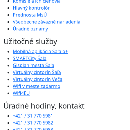
Komisie a ich členovia
Hlavný kontrolór
Prednosta MsÚ
Všeobecne záväzné nariadenia
Úradné oznamy
Užitočné služby
Mobilná aplikácia Šaľa o+
SMARTCity Šaľa
Gisplan mesta Šaľa
Virtuálny cintorín Šaľa
Virtuálny cintorín Veča
Wifi v meste zadarmo
Wifi4EU
Úradné hodiny, kontakt
+421 / 31 770 5981
+421 / 31 770 5982
+421 / 31 770 5983