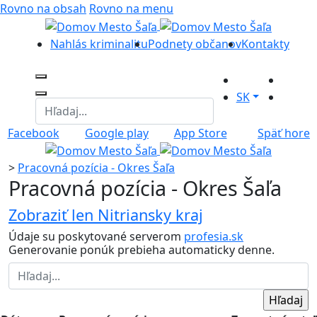
Rovno na obsah
Rovno na menu
Nahlás kriminalitu
Podnety občanov
Kontakty
SK
Facebook
Google play
App Store
Späť hore
>
Pracovná pozícia - Okres Šaľa
Pracovná pozícia - Okres Šaľa
Zobraziť len Nitriansky kraj
Údaje su poskytované serverom
profesia.sk
Generovanie ponúk prebieha automaticky denne.