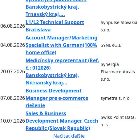
Banskobystrický kraj,
Trnavský kraj,...
L1/L2 Technical Support
Synpulse Slovakia
06.08.2026
Bratislava
s.r.o.
Account Manager/Marketing
04.08.2026
Specialist with German(100%
SYNERGIE
home office)
Medicínsky reprezentant (Ref.
Synergia
č.: 012026)
20.07.2026
Pharmaceuticals
Banskobystrický kraj,
s.r.o.
Nitriansky kraj...
Business Development
07.08.2026
Manager pre e-commerce
symetra s. r. o.
riešenie
Sales & Business
Swiss Point Data,
10.07.2026
Development Manager, Czech
a. s.
Republic (Slovak Republic)
Načítať ďaľšie