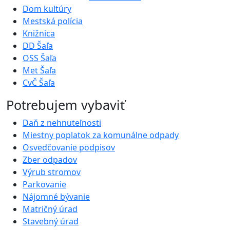
Dom kultúry
Mestská polícia
Knižnica
DD Šaľa
OSS Šaľa
Met Šaľa
CvČ Šaľa
Potrebujem vybaviť
Daň z nehnuteľnosti
Miestny poplatok za komunálne odpady
Osvedčovanie podpisov
Zber odpadov
Výrub stromov
Parkovanie
Nájomné bývanie
Matričný úrad
Stavebný úrad