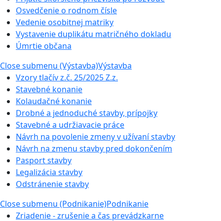
Osvedčenie o rodnom čísle
Vedenie osobitnej matriky
Vystavenie duplikátu matričného dokladu
Úmrtie občana
Close submenu (Výstavba)
Výstavba
Vzory tlačív z.č. 25/2025 Z.z.
Stavebné konanie
Kolaudačné konanie
Drobné a jednoduché stavby, prípojky
Stavebné a udržiavacie práce
Návrh na povolenie zmeny v užívaní stavby
Návrh na zmenu stavby pred dokončením
Pasport stavby
Legalizácia stavby
Odstránenie stavby
Close submenu (Podnikanie)
Podnikanie
Zriadenie - zrušenie a čas prevádzkarne