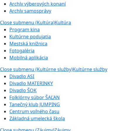
Archív výberových konaní
Archív samosprávy
Close submenu (Kultúra)
Kultúra
Program kina
Kultúrne podujatia
Mestská knižnica
Fotogaléria
Mobilná aplikácia
Close submenu (Kultúrne služby)
Kultúrne služby
Divadlo ASI
Divadlo MATERINKY
Divadlo ŠOK
Folklórny súbor ŠAĽAN
Tanečný klub JUMPING
Centrum voľného času
Základná umelecká škola
Close submenu (Záujmy)
Záujmy