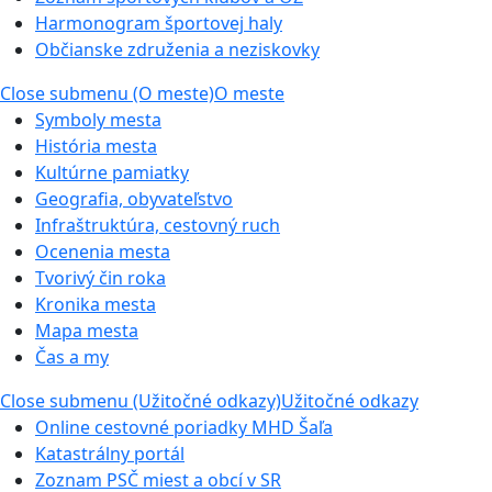
Harmonogram športovej haly
Občianske združenia a neziskovky
Close submenu (O meste)
O meste
Symboly mesta
História mesta
Kultúrne pamiatky
Geografia, obyvateľstvo
Infraštruktúra, cestovný ruch
Ocenenia mesta
Tvorivý čin roka
Kronika mesta
Mapa mesta
Čas a my
Close submenu (Užitočné odkazy)
Užitočné odkazy
Online cestovné poriadky MHD Šaľa
Katastrálny portál
Zoznam PSČ miest a obcí v SR