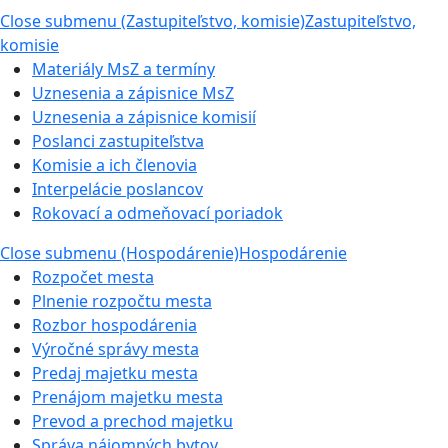
Close submenu (Zastupiteľstvo, komisie)
Zastupiteľstvo,
komisie
Materiály MsZ a termíny
Uznesenia a zápisnice MsZ
Uznesenia a zápisnice komisií
Poslanci zastupiteľstva
Komisie a ich členovia
Interpelácie poslancov
Rokovací a odmeňovací poriadok
Close submenu (Hospodárenie)
Hospodárenie
Rozpočet mesta
Plnenie rozpočtu mesta
Rozbor hospodárenia
Výročné správy mesta
Predaj majetku mesta
Prenájom majetku mesta
Prevod a prechod majetku
Správa nájomných bytov