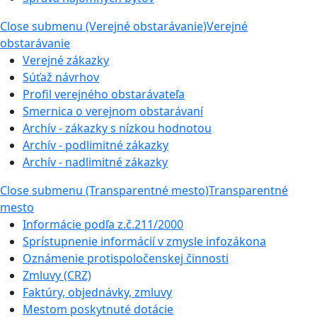
Close submenu (Verejné obstarávanie)
Verejné
obstarávanie
Verejné zákazky
Súťaž návrhov
Profil verejného obstarávateľa
Smernica o verejnom obstarávaní
Archív - zákazky s nízkou hodnotou
Archív - podlimitné zákazky
Archív - nadlimitné zákazky
Close submenu (Transparentné mesto)
Transparentné
mesto
Informácie podľa z.č.211/2000
Sprístupnenie informácií v zmysle infozákona
Oznámenie protispoločenskej činnosti
Zmluvy (CRZ)
Faktúry, objednávky, zmluvy
Mestom poskytnuté dotácie