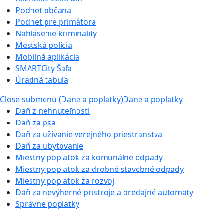
Podnet občana
Podnet pre primátora
Nahlásenie kriminality
Mestská polícia
Mobilná aplikácia
SMARTCity Šaľa
Úradná tabuľa
Close submenu (Dane a poplatky)
Dane a poplatky
Daň z nehnuteľnosti
Daň za psa
Daň za užívanie verejného priestranstva
Daň za ubytovanie
Miestny poplatok za komunálne odpady
Miestny poplatok za drobné stavebné odpady
Miestny poplatok za rozvoj
Daň za nevýherné prístroje a predajné automaty
Správne poplatky