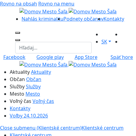
Rovno na obsah
Rovno na menu
Nahlás kriminalitu
Podnety občanov
Kontakty
SK
Facebook
Google play
App Store
Späť hore
Aktuality
Aktuality
Občan
Občan
Služby
Služby
Mesto
Mesto
Voľný čas
Voľný čas
Kontakty
Voľby 24.10.2026
Close submenu (Klientské centrum)
Klientské centrum
Klientské centrum