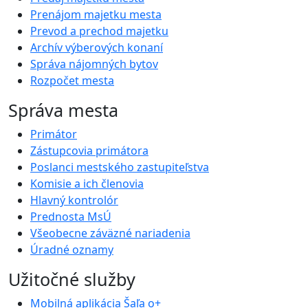
Prenájom majetku mesta
Prevod a prechod majetku
Archív výberových konaní
Správa nájomných bytov
Rozpočet mesta
Správa mesta
Primátor
Zástupcovia primátora
Poslanci mestského zastupiteľstva
Komisie a ich členovia
Hlavný kontrolór
Prednosta MsÚ
Všeobecne záväzné nariadenia
Úradné oznamy
Užitočné služby
Mobilná aplikácia Šaľa o+