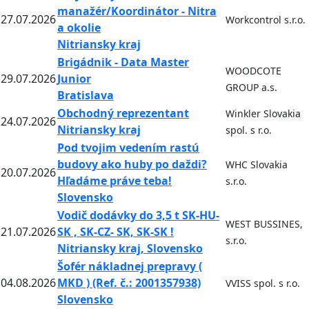
manažér/Koordinátor - Nitra
27.07.2026
Workcontrol s.r.o.
a okolie
Nitriansky kraj
Brigádnik - Data Master
WOODCOTE
29.07.2026
Junior
GROUP a.s.
Bratislava
Obchodný reprezentant
Winkler Slovakia
24.07.2026
Nitriansky kraj
spol. s r.o.
Pod tvojim vedením rastú
budovy ako huby po daždi?
WHC Slovakia
20.07.2026
Hľadáme práve teba!
s.r.o.
Slovensko
Vodič dodávky do 3,5 t SK-HU-
WEST BUSSINES,
21.07.2026
SK , SK-CZ- SK, SK-SK !
s.r.o.
Nitriansky kraj, Slovensko
Šofér nákladnej prepravy (
04.08.2026
MKD ) (Ref. č.: 2001357938)
VVISS spol. s r.o.
Slovensko