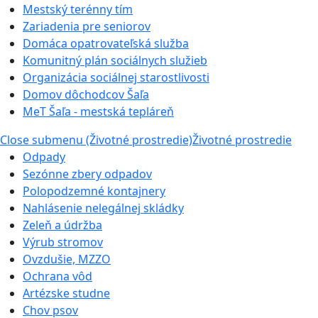
Mestský terénny tím
Zariadenia pre seniorov
Domáca opatrovateľská služba
Komunitný plán sociálnych služieb
Organizácia sociálnej starostlivosti
Domov dôchodcov Šaľa
MeT Šaľa - mestská tepláreň
Close submenu (Životné prostredie)
Životné prostredie
Odpady
Sezónne zbery odpadov
Polopodzemné kontajnery
Nahlásenie nelegálnej skládky
Zeleň a údržba
Výrub stromov
Ovzdušie, MZZO
Ochrana vôd
Artézske studne
Chov psov