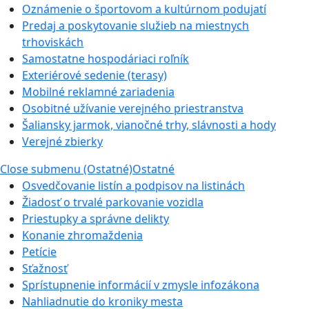
Oznámenie o športovom a kultúrnom podujatí
Predaj a poskytovanie služieb na miestnych
trhoviskách
Samostatne hospodáriaci roľník
Exteriérové sedenie (terasy)
Mobilné reklamné zariadenia
Osobitné užívanie verejného priestranstva
Šaliansky jarmok, vianočné trhy, slávnosti a hody
Verejné zbierky
Close submenu (Ostatné)
Ostatné
Osvedčovanie listín a podpisov na listinách
Žiadosť o trvalé parkovanie vozidla
Priestupky a správne delikty
Konanie zhromaždenia
Petície
Sťažnosť
Sprístupnenie informácií v zmysle infozákona
Nahliadnutie do kroniky mesta