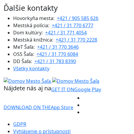
Ďalšie kontakty
Hovorkyňa mesta:
+421 / 905 585 626
Mestská polícia:
+421 / 31 770 6777
Dom kultúry:
+421 / 31 771 4054
Mestská knižnica:
+421 / 31 770 2228
MeT Šaľa:
+421 / 31 770 3646
OSS Šaľa:
+421 / 31 770 6084
DD Šaľa:
+421 / 31 783 8390
Všetky kontakty
Nájdete nás aj na
GET IT ON
Google Play
DOWNLOAD ON THE
App Store
GDPR
Vyhlásenie o prístupnosti