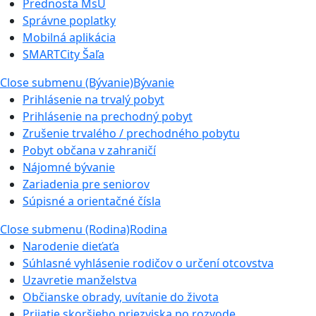
Prednosta MsÚ
Správne poplatky
Mobilná aplikácia
SMARTCity Šaľa
Close submenu (Bývanie)
Bývanie
Prihlásenie na trvalý pobyt
Prihlásenie na prechodný pobyt
Zrušenie trvalého / prechodného pobytu
Pobyt občana v zahraničí
Nájomné bývanie
Zariadenia pre seniorov
Súpisné a orientačné čísla
Close submenu (Rodina)
Rodina
Narodenie dieťaťa
Súhlasné vyhlásenie rodičov o určení otcovstva
Uzavretie manželstva
Občianske obrady, uvítanie do života
Prijatie skoršieho priezviska po rozvode