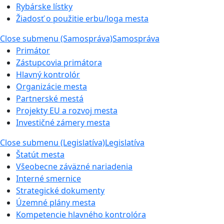
Rybárske lístky
Žiadosť o použitie erbu/loga mesta
Close submenu (Samospráva)
Samospráva
Primátor
Zástupcovia primátora
Hlavný kontrolór
Organizácie mesta
Partnerské mestá
Projekty EU a rozvoj mesta
Investičné zámery mesta
Close submenu (Legislatíva)
Legislatíva
Štatút mesta
Všeobecne záväzné nariadenia
Interné smernice
Strategické dokumenty
Územné plány mesta
Kompetencie hlavného kontrolóra