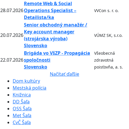
Remote Web & Social
28.07.2026
Operations Specialist –
VVCon s. r. o.
Detailista/ka
Senior obchodný manažér /
Key account manager
20.07.2026
VÚMZ SK, s.r.o.
(strojárska výroba)
Slovensko
Brigáda vo VšZP - Propagácia
Všeobecná
22.07.2026
spoločnosti
zdravotná
Slovensko
poisťovňa, a. s.
Načítať ďaľšie
Dom kultúry
Mestská polícia
Knižnica
DD Šaľa
OSS Šaľa
Met Šaľa
CvČ Šaľa