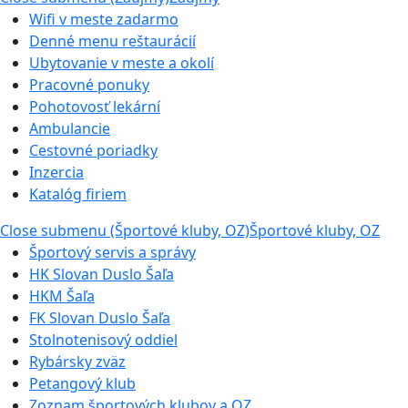
Wifi v meste zadarmo
Denné menu reštaurácií
Ubytovanie v meste a okolí
Pracovné ponuky
Pohotovosť lekární
Ambulancie
Cestovné poriadky
Inzercia
Katalóg firiem
Close submenu (Športové kluby, OZ)
Športové kluby, OZ
Športový servis a správy
HK Slovan Duslo Šaľa
HKM Šaľa
FK Slovan Duslo Šaľa
Stolnotenisový oddiel
Rybársky zväz
Petangový klub
Zoznam športových klubov a OZ