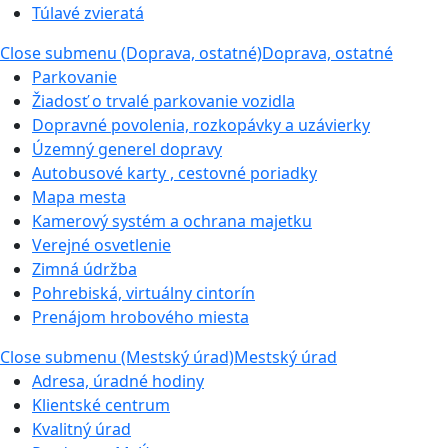
Túlavé zvieratá
Close submenu (Doprava, ostatné)
Doprava, ostatné
Parkovanie
Žiadosť o trvalé parkovanie vozidla
Dopravné povolenia, rozkopávky a uzávierky
Územný generel dopravy
Autobusové karty , cestovné poriadky
Mapa mesta
Kamerový systém a ochrana majetku
Verejné osvetlenie
Zimná údržba
Pohrebiská, virtuálny cintorín
Prenájom hrobového miesta
Close submenu (Mestský úrad)
Mestský úrad
Adresa, úradné hodiny
Klientské centrum
Kvalitný úrad