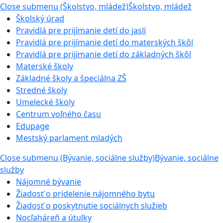
Close submenu (Školstvo, mládež)
Školstvo, mládež
Školský úrad
Pravidlá pre prijímanie detí do jaslí
Pravidlá pre prijímanie detí do materských škôl
Pravidlá pre prijímanie detí do základných škôl
Materské školy
Základné školy a špeciálna ZŠ
Stredné školy
Umelecké školy
Centrum voľného času
Edupage
Mestský parlament mladých
Close submenu (Bývanie, sociálne služby)
Bývanie, sociálne
služby
Nájomné bývanie
Žiadosť o pridelenie nájomného bytu
Žiadosť o poskytnutie sociálnych služieb
Nocľaháreň a útulky