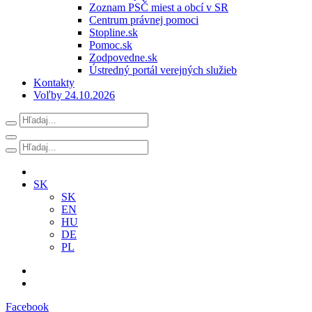
Zoznam PSČ miest a obcí v SR
Centrum právnej pomoci
Stopline.sk
Pomoc.sk
Zodpovedne.sk
Ústredný portál verejných služieb
Kontakty
Voľby 24.10.2026
SK
SK
EN
HU
DE
PL
Facebook