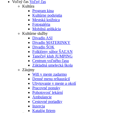
Voľný čas
Voľný čas
Kultúra
Program kina
Kultúrne podujatia
Mestská knižnica
Fotogaléria
Mobilná aplikácia
Kultúrne služby
Divadlo ASI
Divadlo MATERINKY
Divadlo ŠOK
Folklórny súbor ŠAĽAN
Tanečný klub JUMPING
Centrum voľného času
Základná umelecká škola
Záujmy
Wifi v meste zadarmo
Denné menu reštaurácií
Ubytovanie v meste a okolí
Pracovné ponuky
Pohotovosť lekární
Ambulancie
Cestovné poriadky
Inzercia
Katalóg firiem