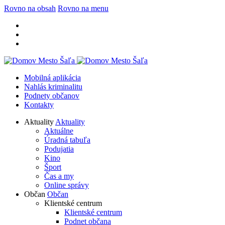
Rovno na obsah
Rovno na menu
Mobilná aplikácia
Nahlás kriminalitu
Podnety občanov
Kontakty
Aktuality
Aktuality
Aktuálne
Úradná tabuľa
Podujatia
Kino
Šport
Čas a my
Online správy
Občan
Občan
Klientské centrum
Klientské centrum
Podnet občana