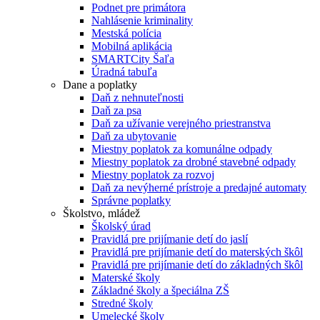
Podnet pre primátora
Nahlásenie kriminality
Mestská polícia
Mobilná aplikácia
SMARTCity Šaľa
Úradná tabuľa
Dane a poplatky
Daň z nehnuteľnosti
Daň za psa
Daň za užívanie verejného priestranstva
Daň za ubytovanie
Miestny poplatok za komunálne odpady
Miestny poplatok za drobné stavebné odpady
Miestny poplatok za rozvoj
Daň za nevýherné prístroje a predajné automaty
Správne poplatky
Školstvo, mládež
Školský úrad
Pravidlá pre prijímanie detí do jaslí
Pravidlá pre prijímanie detí do materských škôl
Pravidlá pre prijímanie detí do základných škôl
Materské školy
Základné školy a špeciálna ZŠ
Stredné školy
Umelecké školy