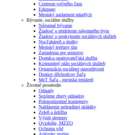
Centrum voľného času
Edupage
Mestský parlament mladých
Bývanie, sociálne služby
Nájomné bývanie
Žiadosť o pridelenie nájomného bytu
Žiadosť o poskytnutie sociálnych služieb
Nocľaháreň a útulky
Mestský terénny tím
Zariadenia pre seniorov
Domáca opatrovateľská služba
Komunitný plán sociálnych služieb
Organizácia sociálnej starostlivosti
Domov dôchodcov Šaľa
MeT Šaľa - mestská tepláreň
Životné prostredie
Odpady
Sezónne zbery odpadov
Polopodzemné kontajnery
Nahlásenie nelegálnej skládky
Zeleň a údržba
Výrub stromov
Ovzdušie, MZZO
Ochrana vôd
Artézske studne