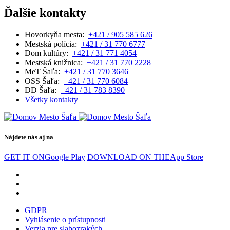
Ďalšie kontakty
Hovorkyňa mesta:
+421 / 905 585 626
Mestská polícia:
+421 / 31 770 6777
Dom kultúry:
+421 / 31 771 4054
Mestská knižnica:
+421 / 31 770 2228
MeT Šaľa:
+421 / 31 770 3646
OSS Šaľa:
+421 / 31 770 6084
DD Šaľa:
+421 / 31 783 8390
Všetky kontakty
Nájdete nás aj na
GET IT ON
Google Play
DOWNLOAD ON THE
App Store
GDPR
Vyhlásenie o prístupnosti
Verzia pre slabozrakých