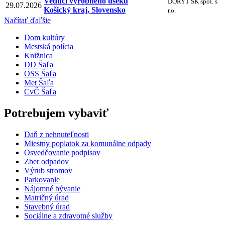
Vedúci výrobného úseku
DORYT SK spol. s
29.07.2026
Košický kraj, Slovensko
r.o.
Načítať ďaľšie
Dom kultúry
Mestská polícia
Knižnica
DD Šaľa
OSS Šaľa
Met Šaľa
CvČ Šaľa
Potrebujem vybaviť
Daň z nehnuteľnosti
Miestny poplatok za komunálne odpady
Osvedčovanie podpisov
Zber odpadov
Výrub stromov
Parkovanie
Nájomné bývanie
Matričný úrad
Stavebný úrad
Sociálne a zdravotné služby