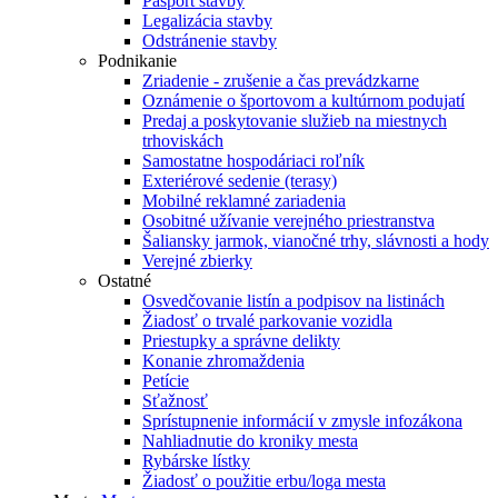
Pasport stavby
Legalizácia stavby
Odstránenie stavby
Podnikanie
Zriadenie - zrušenie a čas prevádzkarne
Oznámenie o športovom a kultúrnom podujatí
Predaj a poskytovanie služieb na miestnych
trhoviskách
Samostatne hospodáriaci roľník
Exteriérové sedenie (terasy)
Mobilné reklamné zariadenia
Osobitné užívanie verejného priestranstva
Šaliansky jarmok, vianočné trhy, slávnosti a hody
Verejné zbierky
Ostatné
Osvedčovanie listín a podpisov na listinách
Žiadosť o trvalé parkovanie vozidla
Priestupky a správne delikty
Konanie zhromaždenia
Petície
Sťažnosť
Sprístupnenie informácií v zmysle infozákona
Nahliadnutie do kroniky mesta
Rybárske lístky
Žiadosť o použitie erbu/loga mesta