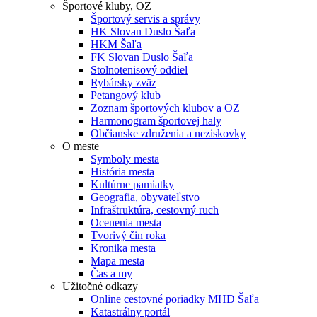
Športové kluby, OZ
Športový servis a správy
HK Slovan Duslo Šaľa
HKM Šaľa
FK Slovan Duslo Šaľa
Stolnotenisový oddiel
Rybársky zväz
Petangový klub
Zoznam športových klubov a OZ
Harmonogram športovej haly
Občianske združenia a neziskovky
O meste
Symboly mesta
História mesta
Kultúrne pamiatky
Geografia, obyvateľstvo
Infraštruktúra, cestovný ruch
Ocenenia mesta
Tvorivý čin roka
Kronika mesta
Mapa mesta
Čas a my
Užitočné odkazy
Online cestovné poriadky MHD Šaľa
Katastrálny portál