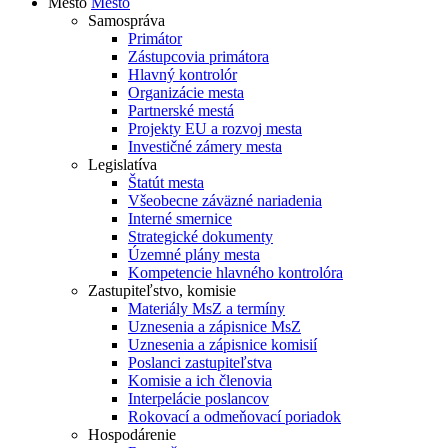
Mesto
Mesto
Samospráva
Primátor
Zástupcovia primátora
Hlavný kontrolór
Organizácie mesta
Partnerské mestá
Projekty EU a rozvoj mesta
Investičné zámery mesta
Legislatíva
Štatút mesta
Všeobecne záväzné nariadenia
Interné smernice
Strategické dokumenty
Územné plány mesta
Kompetencie hlavného kontrolóra
Zastupiteľstvo, komisie
Materiály MsZ a termíny
Uznesenia a zápisnice MsZ
Uznesenia a zápisnice komisií
Poslanci zastupiteľstva
Komisie a ich členovia
Interpelácie poslancov
Rokovací a odmeňovací poriadok
Hospodárenie