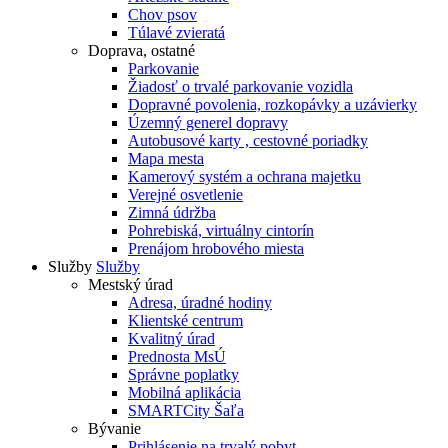
Chov psov
Túlavé zvieratá
Doprava, ostatné
Parkovanie
Žiadosť o trvalé parkovanie vozidla
Dopravné povolenia, rozkopávky a uzávierky
Územný generel dopravy
Autobusové karty , cestovné poriadky
Mapa mesta
Kamerový systém a ochrana majetku
Verejné osvetlenie
Zimná údržba
Pohrebiská, virtuálny cintorín
Prenájom hrobového miesta
Služby
Služby
Mestský úrad
Adresa, úradné hodiny
Klientské centrum
Kvalitný úrad
Prednosta MsÚ
Správne poplatky
Mobilná aplikácia
SMARTCity Šaľa
Bývanie
Prihlásenie na trvalý pobyt