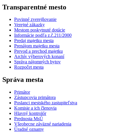
Transparentné mesto
Povinné zverejňovanie
Verejné zákazky
Mestom poskytnuté dotácie
Informácie podľa z.č.211/2000
Predaj majetku mesta
Prenájom majetku mesta
Prevod a prechod majetku
Archív výberových konaní
Správa nájomných bytov
Rozpočet mesta
Správa mesta
Primátor
Zástupcovia primátora
Poslanci mestského zastupiteľstva
Komisie a ich členovia
Hlavný kontrolór
Prednosta MsÚ
Všeobecne záväzné nariadenia
Úradné oznamy