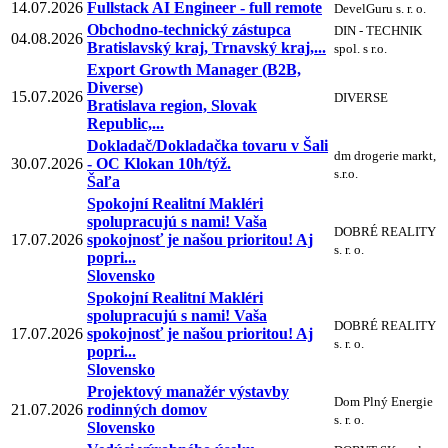
14.07.2026
Fullstack AI Engineer - full remote
DevelGuru s. r. o.
Obchodno-technický zástupca
DIN - TECHNIK
04.08.2026
Bratislavský kraj, Trnavský kraj,...
spol. s r.o.
Export Growth Manager (B2B,
Diverse)
15.07.2026
DIVERSE
Bratislava region, Slovak
Republic,...
Dokladač/Dokladačka tovaru v Šali
dm drogerie markt,
30.07.2026
- OC Klokan 10h/týž.
s.r.o.
Šaľa
Spokojní Realitní Makléri
spolupracujú s nami! Vaša
DOBRÉ REALITY
17.07.2026
spokojnosť je našou prioritou! Aj
s. r. o.
popri...
Slovensko
Spokojní Realitní Makléri
spolupracujú s nami! Vaša
DOBRÉ REALITY
17.07.2026
spokojnosť je našou prioritou! Aj
s. r. o.
popri...
Slovensko
Projektový manažér výstavby
Dom Plný Energie
21.07.2026
rodinných domov
s. r. o.
Slovensko