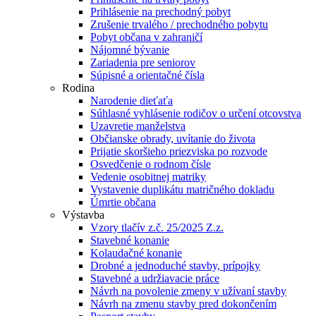
Prihlásenie na prechodný pobyt
Zrušenie trvalého / prechodného pobytu
Pobyt občana v zahraničí
Nájomné bývanie
Zariadenia pre seniorov
Súpisné a orientačné čísla
Rodina
Narodenie dieťaťa
Súhlasné vyhlásenie rodičov o určení otcovstva
Uzavretie manželstva
Občianske obrady, uvítanie do života
Prijatie skoršieho priezviska po rozvode
Osvedčenie o rodnom čísle
Vedenie osobitnej matriky
Vystavenie duplikátu matričného dokladu
Úmrtie občana
Výstavba
Vzory tlačív z.č. 25/2025 Z.z.
Stavebné konanie
Kolaudačné konanie
Drobné a jednoduché stavby, prípojky
Stavebné a udržiavacie práce
Návrh na povolenie zmeny v užívaní stavby
Návrh na zmenu stavby pred dokončením