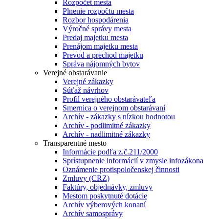
Rozpočet mesta
Plnenie rozpočtu mesta
Rozbor hospodárenia
Výročné správy mesta
Predaj majetku mesta
Prenájom majetku mesta
Prevod a prechod majetku
Správa nájomných bytov
Verejné obstarávanie
Verejné zákazky
Súťaž návrhov
Profil verejného obstarávateľa
Smernica o verejnom obstarávaní
Archív - zákazky s nízkou hodnotou
Archív - podlimitné zákazky
Archív - nadlimitné zákazky
Transparentné mesto
Informácie podľa z.č.211/2000
Sprístupnenie informácií v zmysle infozákona
Oznámenie protispoločenskej činnosti
Zmluvy (CRZ)
Faktúry, objednávky, zmluvy
Mestom poskytnuté dotácie
Archív výberových konaní
Archív samosprávy