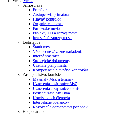
Mesto
Mesto
Samospráva
Primátor
Zástupcovia primátora
Hlavný kontrolór
Organizácie mesta
Partnerské mestá
Projekty EU a rozvoj mesta
Investičné zámery mesta
Legislatíva
Štatút mesta
Všeobecne záväzné nariadenia
Interné smernice
Strategické dokumenty
Územné plány mesta
Kompetencie hlavného kontrolóra
Zastupiteľstvo, komisie
Materiály MsZ a termíny
Uznesenia a zápisnice MsZ
Uznesenia a zápisnice komisií
Poslanci zastupiteľstva
Komisie a ich členovia
Interpelácie poslancov
Rokovací a odmeňovací poriadok
Hospodárenie