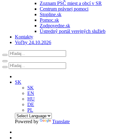
Zoznam PSČ miest a obcí v SR
Centrum právnej pomoci
Stopline.sk
Pomoc.sk
Zodpovedne.sk
Ústredný portál verejných služieb
Kontakty
Voľby 24.10.2026
SK
SK
EN
HU
DE
PL
Powered by
Translate