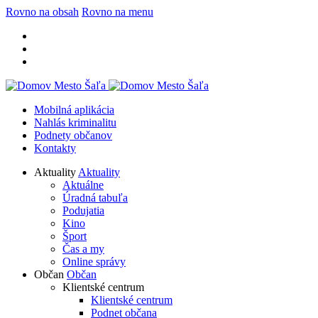
Rovno na obsah
Rovno na menu
Mobilná aplikácia
Nahlás kriminalitu
Podnety občanov
Kontakty
Aktuality
Aktuality
Aktuálne
Úradná tabuľa
Podujatia
Kino
Šport
Čas a my
Online správy
Občan
Občan
Klientské centrum
Klientské centrum
Podnet občana