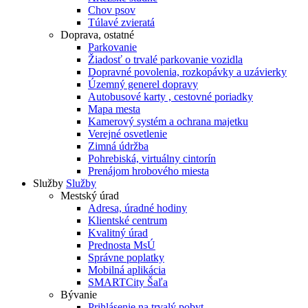
Chov psov
Túlavé zvieratá
Doprava, ostatné
Parkovanie
Žiadosť o trvalé parkovanie vozidla
Dopravné povolenia, rozkopávky a uzávierky
Územný generel dopravy
Autobusové karty , cestovné poriadky
Mapa mesta
Kamerový systém a ochrana majetku
Verejné osvetlenie
Zimná údržba
Pohrebiská, virtuálny cintorín
Prenájom hrobového miesta
Služby
Služby
Mestský úrad
Adresa, úradné hodiny
Klientské centrum
Kvalitný úrad
Prednosta MsÚ
Správne poplatky
Mobilná aplikácia
SMARTCity Šaľa
Bývanie
Prihlásenie na trvalý pobyt