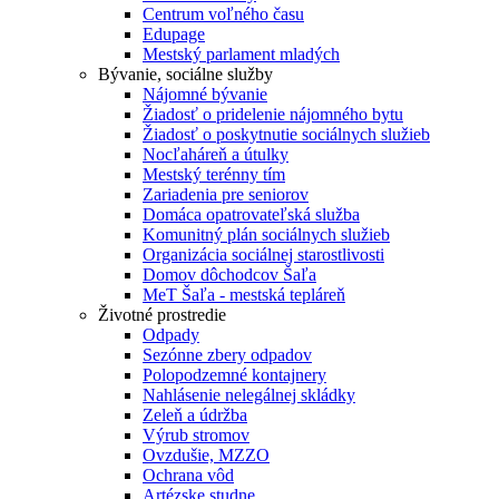
Centrum voľného času
Edupage
Mestský parlament mladých
Bývanie, sociálne služby
Nájomné bývanie
Žiadosť o pridelenie nájomného bytu
Žiadosť o poskytnutie sociálnych služieb
Nocľaháreň a útulky
Mestský terénny tím
Zariadenia pre seniorov
Domáca opatrovateľská služba
Komunitný plán sociálnych služieb
Organizácia sociálnej starostlivosti
Domov dôchodcov Šaľa
MeT Šaľa - mestská tepláreň
Životné prostredie
Odpady
Sezónne zbery odpadov
Polopodzemné kontajnery
Nahlásenie nelegálnej skládky
Zeleň a údržba
Výrub stromov
Ovzdušie, MZZO
Ochrana vôd
Artézske studne