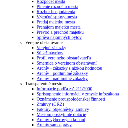
Rozpočet mesta
Plnenie rozpočtu mesta
Rozbor hospodárenia
Výročné správy mesta
Predaj majetku mesta
Prenájom majetku mesta
Prevod a prechod majetku
Správa nájomných bytov
Verejné obstarávanie
Verejné zákazky
Súťaž návrhov
Profil verejného obstarávateľa
Smernica o verejnom obstarávaní
Archív - zákazky s nízkou hodnotou
Archív - podlimitné zákazky
Archív - nadlimitné zákazky
Transparentné mesto
Informácie podľa z.č.211/2000
Sprístupnenie informácií v zmysle infozákona
Oznámenie protispoločenskej činnosti
Zmluvy (CRZ)
Faktúry, objednávky, zmluvy
Mestom poskytnuté dotácie
Archív výberových konaní
Archív samosprávy