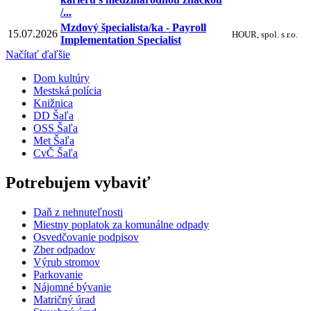
/...
Mzdový špecialista/ka - Payroll
15.07.2026
HOUR, spol. s r.o.
Implementation Specialist
Načítať ďaľšie
Dom kultúry
Mestská polícia
Knižnica
DD Šaľa
OSS Šaľa
Met Šaľa
CvČ Šaľa
Potrebujem vybaviť
Daň z nehnuteľnosti
Miestny poplatok za komunálne odpady
Osvedčovanie podpisov
Zber odpadov
Výrub stromov
Parkovanie
Nájomné bývanie
Matričný úrad