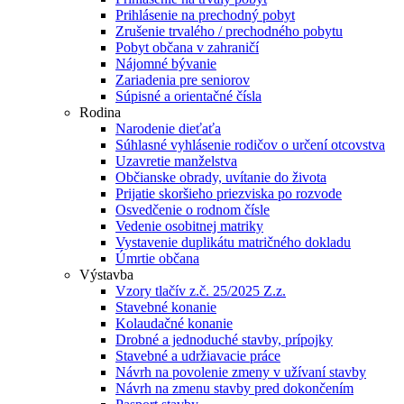
Prihlásenie na prechodný pobyt
Zrušenie trvalého / prechodného pobytu
Pobyt občana v zahraničí
Nájomné bývanie
Zariadenia pre seniorov
Súpisné a orientačné čísla
Rodina
Narodenie dieťaťa
Súhlasné vyhlásenie rodičov o určení otcovstva
Uzavretie manželstva
Občianske obrady, uvítanie do života
Prijatie skoršieho priezviska po rozvode
Osvedčenie o rodnom čísle
Vedenie osobitnej matriky
Vystavenie duplikátu matričného dokladu
Úmrtie občana
Výstavba
Vzory tlačív z.č. 25/2025 Z.z.
Stavebné konanie
Kolaudačné konanie
Drobné a jednoduché stavby, prípojky
Stavebné a udržiavacie práce
Návrh na povolenie zmeny v užívaní stavby
Návrh na zmenu stavby pred dokončením