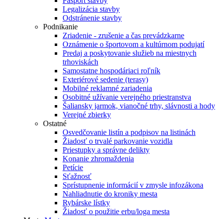
Pasport stavby
Legalizácia stavby
Odstránenie stavby
Podnikanie
Zriadenie - zrušenie a čas prevádzkarne
Oznámenie o športovom a kultúrnom podujatí
Predaj a poskytovanie služieb na miestnych
trhoviskách
Samostatne hospodáriaci roľník
Exteriérové sedenie (terasy)
Mobilné reklamné zariadenia
Osobitné užívanie verejného priestranstva
Šaliansky jarmok, vianočné trhy, slávnosti a hody
Verejné zbierky
Ostatné
Osvedčovanie listín a podpisov na listinách
Žiadosť o trvalé parkovanie vozidla
Priestupky a správne delikty
Konanie zhromaždenia
Petície
Sťažnosť
Sprístupnenie informácií v zmysle infozákona
Nahliadnutie do kroniky mesta
Rybárske lístky
Žiadosť o použitie erbu/loga mesta