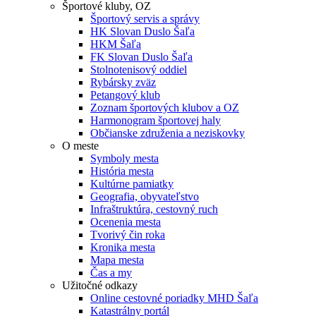
Športové kluby, OZ
Športový servis a správy
HK Slovan Duslo Šaľa
HKM Šaľa
FK Slovan Duslo Šaľa
Stolnotenisový oddiel
Rybársky zväz
Petangový klub
Zoznam športových klubov a OZ
Harmonogram športovej haly
Občianske združenia a neziskovky
O meste
Symboly mesta
História mesta
Kultúrne pamiatky
Geografia, obyvateľstvo
Infraštruktúra, cestovný ruch
Ocenenia mesta
Tvorivý čin roka
Kronika mesta
Mapa mesta
Čas a my
Užitočné odkazy
Online cestovné poriadky MHD Šaľa
Katastrálny portál