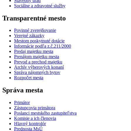
Stavebný úrad
Sociálne a zdravotné služby
Transparentné mesto
Povinné zverejňovanie
Verejné zákazky
Mestom poskytnuté dotácie
Informácie podľa z.č.211/2000
Predaj majetku mesta
Prenájom majetku mesta
Prevod a prechod majetku
Archív výberových konaní
Správa nájomných bytov
Rozpočet mesta
Správa mesta
Primátor
Zástupcovia primátora
Poslanci mestského zastupiteľstva
Komisie a ich členovia
Hlavný kontrolór
Prednosta MsÚ