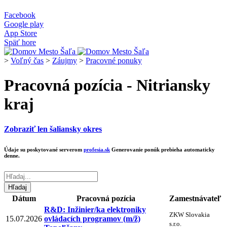
Facebook
Google play
App Store
Späť hore
>
Voľný čas
>
Záujmy
>
Pracovné ponuky
Pracovná pozícia - Nitriansky
kraj
Zobraziť len šaliansky okres
Údaje su poskytované serverom
profesia.sk
Generovanie ponúk prebieha automaticky
denne.
Dátum
Pracovná pozícia
Zamestnávateľ
R&D: Inžinier/ka elektroniky
ZKW Slovakia
15.07.2026
ovládacích programov (m/ž)
s.r.o.