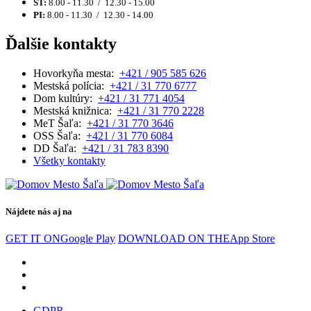
ŠT:
8.00 - 11.30 / 12.30 - 15.00
PI:
8.00 - 11.30 / 12.30 - 14.00
Ďalšie kontakty
Hovorkyňa mesta:
+421 / 905 585 626
Mestská polícia:
+421 / 31 770 6777
Dom kultúry:
+421 / 31 771 4054
Mestská knižnica:
+421 / 31 770 2228
MeT Šaľa:
+421 / 31 770 3646
OSS Šaľa:
+421 / 31 770 6084
DD Šaľa:
+421 / 31 783 8390
Všetky kontakty
Nájdete nás aj na
GET IT ON
Google Play
DOWNLOAD ON THE
App Store
GDPR