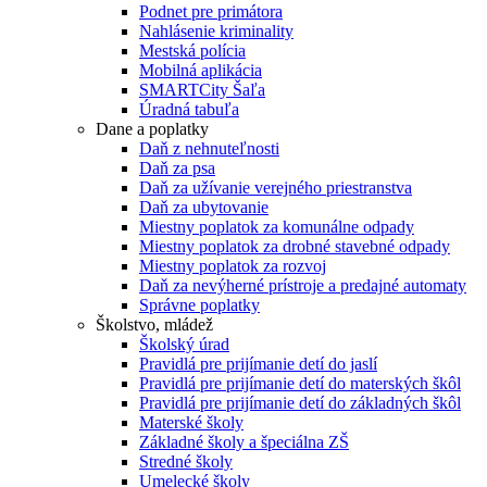
Podnet pre primátora
Nahlásenie kriminality
Mestská polícia
Mobilná aplikácia
SMARTCity Šaľa
Úradná tabuľa
Dane a poplatky
Daň z nehnuteľnosti
Daň za psa
Daň za užívanie verejného priestranstva
Daň za ubytovanie
Miestny poplatok za komunálne odpady
Miestny poplatok za drobné stavebné odpady
Miestny poplatok za rozvoj
Daň za nevýherné prístroje a predajné automaty
Správne poplatky
Školstvo, mládež
Školský úrad
Pravidlá pre prijímanie detí do jaslí
Pravidlá pre prijímanie detí do materských škôl
Pravidlá pre prijímanie detí do základných škôl
Materské školy
Základné školy a špeciálna ZŠ
Stredné školy
Umelecké školy