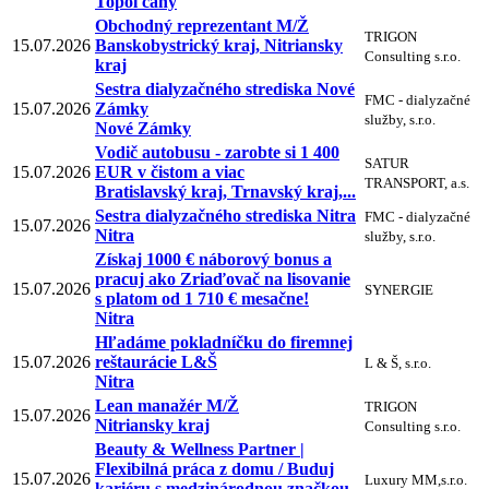
Topoľčany
Obchodný reprezentant M/Ž
TRIGON
15.07.2026
Banskobystrický kraj, Nitriansky
Consulting s.r.o.
kraj
Sestra dialyzačného strediska Nové
FMC - dialyzačné
15.07.2026
Zámky
služby, s.r.o.
Nové Zámky
Vodič autobusu - zarobte si 1 400
SATUR
15.07.2026
EUR v čistom a viac
TRANSPORT, a.s.
Bratislavský kraj, Trnavský kraj,...
Sestra dialyzačného strediska Nitra
FMC - dialyzačné
15.07.2026
Nitra
služby, s.r.o.
Získaj 1000 € náborový bonus a
pracuj ako Zriaďovač na lisovanie
15.07.2026
SYNERGIE
s platom od 1 710 € mesačne!
Nitra
Hľadáme pokladníčku do firemnej
15.07.2026
reštaurácie L&Š
L & Š, s.r.o.
Nitra
Lean manažér M/Ž
TRIGON
15.07.2026
Nitriansky kraj
Consulting s.r.o.
Beauty & Wellness Partner |
Flexibilná práca z domu / Buduj
15.07.2026
Luxury MM,s.r.o.
kariéru s medzinárodnou značkou