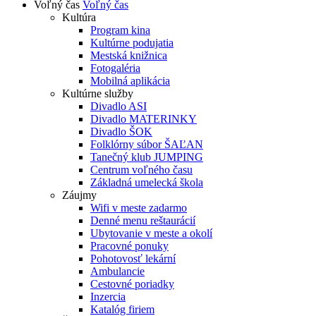
Voľný čas
Voľný čas
Kultúra
Program kina
Kultúrne podujatia
Mestská knižnica
Fotogaléria
Mobilná aplikácia
Kultúrne služby
Divadlo ASI
Divadlo MATERINKY
Divadlo ŠOK
Folklórny súbor ŠAĽAN
Tanečný klub JUMPING
Centrum voľného času
Základná umelecká škola
Záujmy
Wifi v meste zadarmo
Denné menu reštaurácií
Ubytovanie v meste a okolí
Pracovné ponuky
Pohotovosť lekární
Ambulancie
Cestovné poriadky
Inzercia
Katalóg firiem