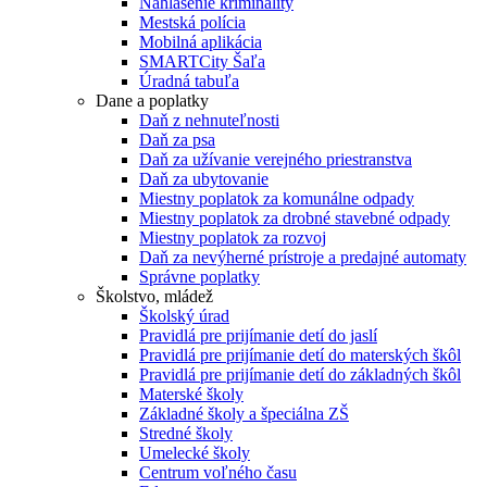
Nahlásenie kriminality
Mestská polícia
Mobilná aplikácia
SMARTCity Šaľa
Úradná tabuľa
Dane a poplatky
Daň z nehnuteľnosti
Daň za psa
Daň za užívanie verejného priestranstva
Daň za ubytovanie
Miestny poplatok za komunálne odpady
Miestny poplatok za drobné stavebné odpady
Miestny poplatok za rozvoj
Daň za nevýherné prístroje a predajné automaty
Správne poplatky
Školstvo, mládež
Školský úrad
Pravidlá pre prijímanie detí do jaslí
Pravidlá pre prijímanie detí do materských škôl
Pravidlá pre prijímanie detí do základných škôl
Materské školy
Základné školy a špeciálna ZŠ
Stredné školy
Umelecké školy
Centrum voľného času