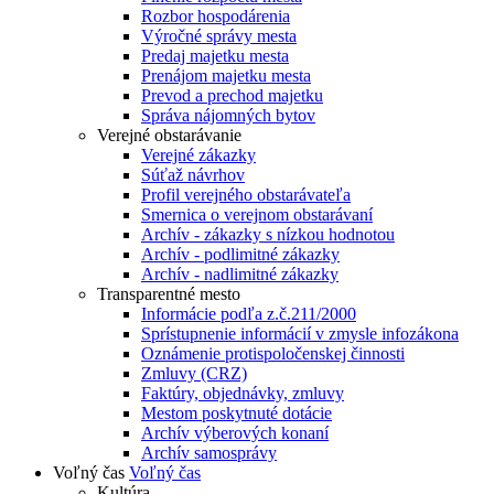
Rozbor hospodárenia
Výročné správy mesta
Predaj majetku mesta
Prenájom majetku mesta
Prevod a prechod majetku
Správa nájomných bytov
Verejné obstarávanie
Verejné zákazky
Súťaž návrhov
Profil verejného obstarávateľa
Smernica o verejnom obstarávaní
Archív - zákazky s nízkou hodnotou
Archív - podlimitné zákazky
Archív - nadlimitné zákazky
Transparentné mesto
Informácie podľa z.č.211/2000
Sprístupnenie informácií v zmysle infozákona
Oznámenie protispoločenskej činnosti
Zmluvy (CRZ)
Faktúry, objednávky, zmluvy
Mestom poskytnuté dotácie
Archív výberových konaní
Archív samosprávy
Voľný čas
Voľný čas
Kultúra