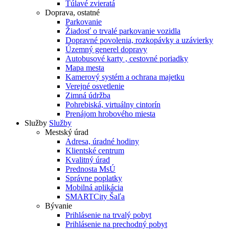
Túlavé zvieratá
Doprava, ostatné
Parkovanie
Žiadosť o trvalé parkovanie vozidla
Dopravné povolenia, rozkopávky a uzávierky
Územný generel dopravy
Autobusové karty , cestovné poriadky
Mapa mesta
Kamerový systém a ochrana majetku
Verejné osvetlenie
Zimná údržba
Pohrebiská, virtuálny cintorín
Prenájom hrobového miesta
Služby
Služby
Mestský úrad
Adresa, úradné hodiny
Klientské centrum
Kvalitný úrad
Prednosta MsÚ
Správne poplatky
Mobilná aplikácia
SMARTCity Šaľa
Bývanie
Prihlásenie na trvalý pobyt
Prihlásenie na prechodný pobyt