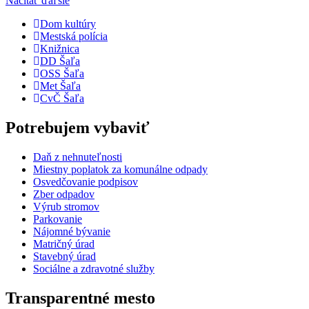
Načítať ďaľšie
Dom kultúry
Mestská polícia
Knižnica
DD Šaľa
OSS Šaľa
Met Šaľa
CvČ Šaľa
Potrebujem vybaviť
Daň z nehnuteľnosti
Miestny poplatok za komunálne odpady
Osvedčovanie podpisov
Zber odpadov
Výrub stromov
Parkovanie
Nájomné bývanie
Matričný úrad
Stavebný úrad
Sociálne a zdravotné služby
Transparentné mesto