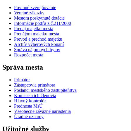
Povinné zverejňovanie
Verejné zákazky
Mestom poskytnuté dotácie
Informácie podľa z.č.211/2000
Predaj majetku mesta
Prenájom majetku mesta
Prevod a prechod majetku
Archív výberových konaní
Správa nájomných bytov
Rozpočet mesta
Správa mesta
Primátor
Zástupcovia primátora
Poslanci mestského zastupiteľstva
Komisie a ich členovia
Hlavný kontrolór
Prednosta MsÚ
Všeobecne záväzné nariadenia
Úradné oznamy
Užitočné služby