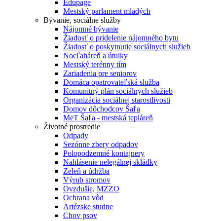
Edupage
Mestský parlament mladých
Bývanie, sociálne služby
Nájomné bývanie
Žiadosť o pridelenie nájomného bytu
Žiadosť o poskytnutie sociálnych služieb
Nocľaháreň a útulky
Mestský terénny tím
Zariadenia pre seniorov
Domáca opatrovateľská služba
Komunitný plán sociálnych služieb
Organizácia sociálnej starostlivosti
Domov dôchodcov Šaľa
MeT Šaľa - mestská tepláreň
Životné prostredie
Odpady
Sezónne zbery odpadov
Polopodzemné kontajnery
Nahlásenie nelegálnej skládky
Zeleň a údržba
Výrub stromov
Ovzdušie, MZZO
Ochrana vôd
Artézske studne
Chov psov