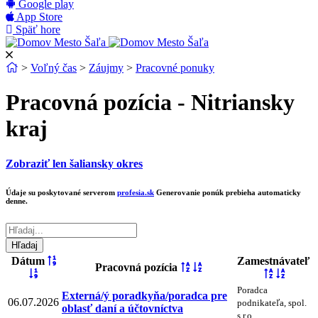
Google play
App Store
Späť hore
>
Voľný čas
>
Záujmy
>
Pracovné ponuky
Pracovná pozícia - Nitriansky
kraj
Zobraziť len šaliansky okres
Údaje su poskytované serverom
profesia.sk
Generovanie ponúk prebieha automaticky
denne.
Dátum
Zamestnávateľ
Pracovná pozícia
Poradca
Externá/ý poradkyňa/poradca pre
06.07.2026
podnikateľa, spol.
oblasť daní a účtovníctva
s r.o.