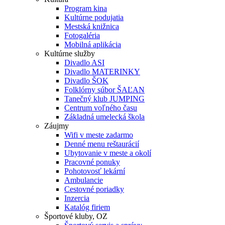
Program kina
Kultúrne podujatia
Mestská knižnica
Fotogaléria
Mobilná aplikácia
Kultúrne služby
Divadlo ASI
Divadlo MATERINKY
Divadlo ŠOK
Folklórny súbor ŠAĽAN
Tanečný klub JUMPING
Centrum voľného času
Základná umelecká škola
Záujmy
Wifi v meste zadarmo
Denné menu reštaurácií
Ubytovanie v meste a okolí
Pracovné ponuky
Pohotovosť lekární
Ambulancie
Cestovné poriadky
Inzercia
Katalóg firiem
Športové kluby, OZ