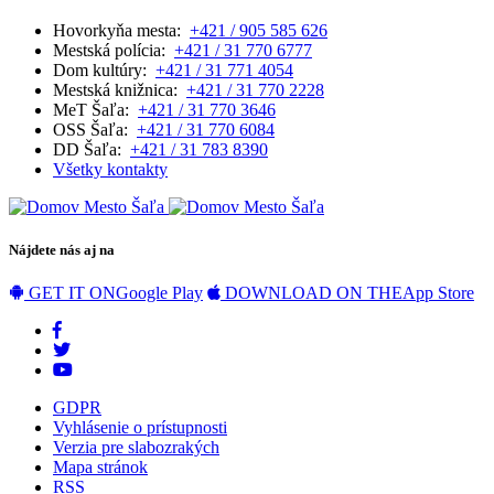
Hovorkyňa mesta:
+421 / 905 585 626
Mestská polícia:
+421 / 31 770 6777
Dom kultúry:
+421 / 31 771 4054
Mestská knižnica:
+421 / 31 770 2228
MeT Šaľa:
+421 / 31 770 3646
OSS Šaľa:
+421 / 31 770 6084
DD Šaľa:
+421 / 31 783 8390
Všetky kontakty
Nájdete nás aj na
GET IT ON
Google Play
DOWNLOAD ON THE
App Store
GDPR
Vyhlásenie o prístupnosti
Verzia pre slabozrakých
Mapa stránok
RSS