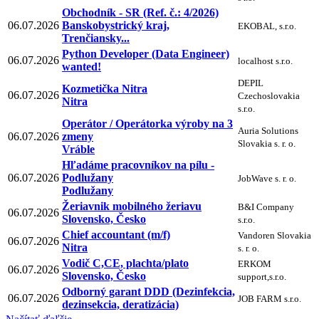
Obchodník - SR (Ref. č.: 4/2026)
06.07.2026
Banskobystrický kraj,
EKOBAL, s.r.o.
Trenčiansky...
Python Developer (Data Engineer)
06.07.2026
localhost s.r.o.
wanted!
DEPIL
Kozmetička Nitra
06.07.2026
Czechoslovakia
Nitra
s.r.o.
Operátor / Operátorka výroby na 3
Auria Solutions
06.07.2026
zmeny
Slovakia s. r. o.
Vráble
Hľadáme pracovníkov na pílu -
06.07.2026
Podlužany
JobWave s. r. o.
Podlužany
Žeriavnik mobilného žeriavu
B&I Company
06.07.2026
Slovensko, Česko
s.r.o.
Chief accountant (m/f)
Vandoren Slovakia
06.07.2026
Nitra
s. r. o.
Vodič C,CE, plachta/plato
ERKOM
06.07.2026
Slovensko, Česko
support,s.r.o.
Odborný garant DDD (Dezinfekcia,
06.07.2026
JOB FARM s.r.o.
dezinsekcia, deratizácia)