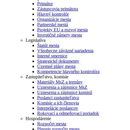
Primátor
Zástupcovia primátora
Hlavný kontrolór
Organizácie mesta
Partnerské mestá
Projekty EU a rozvoj mesta
Investičné zámery mesta
Legislatíva
Štatút mesta
Všeobecne záväzné nariadenia
Interné smernice
Strategické dokumenty
Územné plány mesta
Kompetencie hlavného kontrolóra
Zastupiteľstvo, komisie
Materiály MsZ a termíny
Uznesenia a zápisnice MsZ
Uznesenia a zápisnice komisií
Poslanci zastupiteľstva
Komisie a ich členovia
Interpelácie poslancov
Rokovací a odmeňovací poriadok
Hospodárenie
Rozpočet mesta
Plnenie rozpočtu mesta