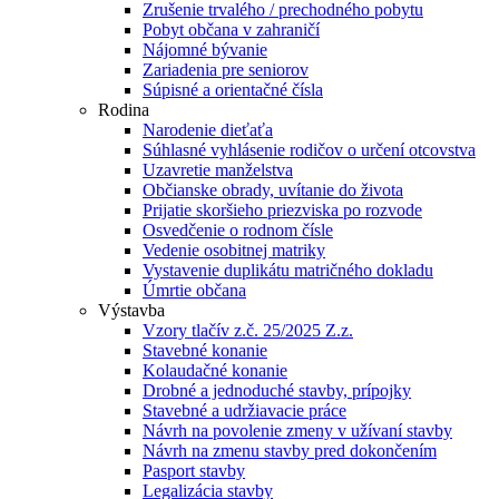
Zrušenie trvalého / prechodného pobytu
Pobyt občana v zahraničí
Nájomné bývanie
Zariadenia pre seniorov
Súpisné a orientačné čísla
Rodina
Narodenie dieťaťa
Súhlasné vyhlásenie rodičov o určení otcovstva
Uzavretie manželstva
Občianske obrady, uvítanie do života
Prijatie skoršieho priezviska po rozvode
Osvedčenie o rodnom čísle
Vedenie osobitnej matriky
Vystavenie duplikátu matričného dokladu
Úmrtie občana
Výstavba
Vzory tlačív z.č. 25/2025 Z.z.
Stavebné konanie
Kolaudačné konanie
Drobné a jednoduché stavby, prípojky
Stavebné a udržiavacie práce
Návrh na povolenie zmeny v užívaní stavby
Návrh na zmenu stavby pred dokončením
Pasport stavby
Legalizácia stavby