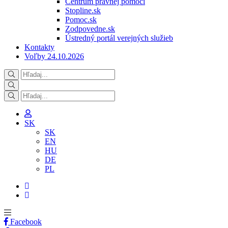
Centrum právnej pomoci
Stopline.sk
Pomoc.sk
Zodpovedne.sk
Ústredný portál verejných služieb
Kontakty
Voľby 24.10.2026
SK
SK
EN
HU
DE
PL
Facebook