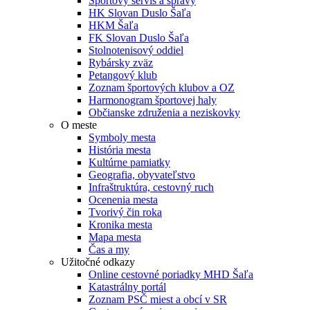
Športový servis a správy
HK Slovan Duslo Šaľa
HKM Šaľa
FK Slovan Duslo Šaľa
Stolnotenisový oddiel
Rybársky zväz
Petangový klub
Zoznam športových klubov a OZ
Harmonogram športovej haly
Občianske združenia a neziskovky
O meste
Symboly mesta
História mesta
Kultúrne pamiatky
Geografia, obyvateľstvo
Infraštruktúra, cestovný ruch
Ocenenia mesta
Tvorivý čin roka
Kronika mesta
Mapa mesta
Čas a my
Užitočné odkazy
Online cestovné poriadky MHD Šaľa
Katastrálny portál
Zoznam PSČ miest a obcí v SR