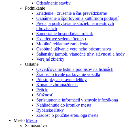
Odstránenie stavby
Podnikanie
Zriadenie - zrušenie a čas prevádzkarne
Oznámenie o športovom a kultúrnom podujatí
Predaj a poskytovanie služieb na miestnych
trhoviskách
Samostatne hospodáriaci roľník
Exteriérové sedenie (terasy)
Mobilné reklamné zariadenia
Osobitné užívanie verejného priestranstva
Šaliansky jarmok, vianočné trhy, slávnosti a hody
Verejné zbierky
Ostatné
Osvedčovanie listín a podpisov na listinách
Žiadosť o trvalé parkovanie vozidla
Priestupky a správne delikty
Konanie zhromaždenia
Petície
Sťažnosť
Sprístupnenie informácií v zmysle infozákona
Nahliadnutie do kroniky mesta
Rybárske lístky
Žiadosť o použitie erbu/loga mesta
Mesto
Mesto
Samospráva