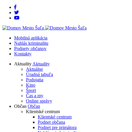
Rovno
Rovno
na
na
obsah
menu
Mobilná aplikácia
Nahlás kriminalitu
Podnety občanov
Kontakty
Aktuality
Aktuality
Aktuálne
Úradná tabuľa
Podujatia
Kino
Šport
Čas a my
Online správy
Občan
Občan
Klientské centrum
Klientské centrum
Podnet občana
Podnet pre primátora