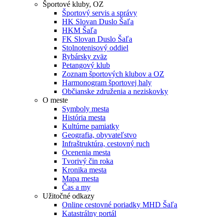
Športové kluby, OZ
Športový servis a správy
HK Slovan Duslo Šaľa
HKM Šaľa
FK Slovan Duslo Šaľa
Stolnotenisový oddiel
Rybársky zväz
Petangový klub
Zoznam športových klubov a OZ
Harmonogram športovej haly
Občianske združenia a neziskovky
O meste
Symboly mesta
História mesta
Kultúrne pamiatky
Geografia, obyvateľstvo
Infraštruktúra, cestovný ruch
Ocenenia mesta
Tvorivý čin roka
Kronika mesta
Mapa mesta
Čas a my
Užitočné odkazy
Online cestovné poriadky MHD Šaľa
Katastrálny portál