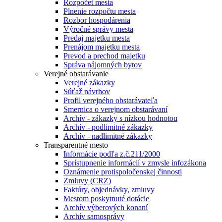
Rozpočet mesta
Plnenie rozpočtu mesta
Rozbor hospodárenia
Výročné správy mesta
Predaj majetku mesta
Prenájom majetku mesta
Prevod a prechod majetku
Správa nájomných bytov
Verejné obstarávanie
Verejné zákazky
Súťaž návrhov
Profil verejného obstarávateľa
Smernica o verejnom obstarávaní
Archív - zákazky s nízkou hodnotou
Archív - podlimitné zákazky
Archív - nadlimitné zákazky
Transparentné mesto
Informácie podľa z.č.211/2000
Sprístupnenie informácií v zmysle infozákona
Oznámenie protispoločenskej činnosti
Zmluvy (CRZ)
Faktúry, objednávky, zmluvy
Mestom poskytnuté dotácie
Archív výberových konaní
Archív samosprávy