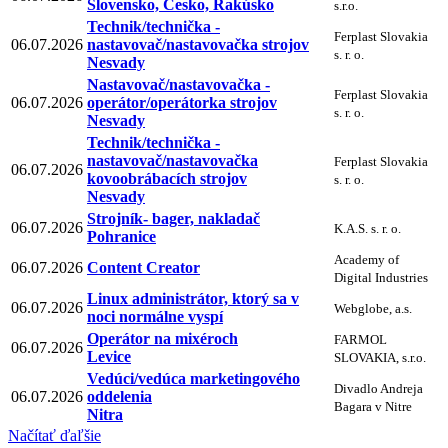
Slovensko, Česko, Rakúsko
s.r.o.
Technik/technička -
Ferplast Slovakia
06.07.2026
nastavovač/nastavovačka strojov
s. r. o.
Nesvady
Nastavovač/nastavovačka -
Ferplast Slovakia
06.07.2026
operátor/operátorka strojov
s. r. o.
Nesvady
Technik/technička -
nastavovač/nastavovačka
Ferplast Slovakia
06.07.2026
kovoobrábacích strojov
s. r. o.
Nesvady
Strojník- bager, nakladač
06.07.2026
K.A.S. s. r. o.
Pohranice
Academy of
06.07.2026
Content Creator
Digital Industries
Linux administrátor, ktorý sa v
06.07.2026
Webglobe, a.s.
noci normálne vyspí
Operátor na mixéroch
FARMOL
06.07.2026
Levice
SLOVAKIA, s.r.o.
Vedúci/vedúca marketingového
Divadlo Andreja
06.07.2026
oddelenia
Bagara v Nitre
Nitra
Načítať ďaľšie