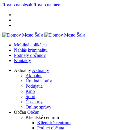
Rovno na obsah
Rovno na menu
Mobilná aplikácia
Nahlás kriminalitu
Podnety občanov
Kontakty
Aktuality
Aktuality
Aktuálne
Úradná tabuľa
Podujatia
Kino
Šport
Čas a my
Online správy
Občan
Občan
Klientské centrum
Klientské centrum
Podnet občana