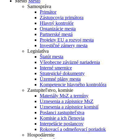
Mesto
Mesto
Samospráva
Primátor
Zástupcovia primátora
Hlavný kontrolór
Organizácie mesta
Partnerské mestá
Projekty EU a rozvoj mesta
Investičné zámery mesta
Legislatíva
Štatút mesta
Všeobecne záväzné nariadenia
Interné smernice
Strategické dokumenty
Územné plány mesta
Kompetencie hlavného kontrolóra
Zastupiteľstvo, komisie
Materiály MsZ a termíny
Uznesenia a zápisnice MsZ
Uznesenia a zápisnice komisií
Poslanci zastupiteľstva
Komisie a ich členovia
Interpelácie poslancov
Rokovací a odmeňovací poriadok
Hospodárenie