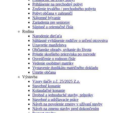
Prihlásenie na prechodný pobyt
Zrušenie trvalého / prechodného pobytu
Pobyt občana v zahraničí
Nájomné bývanie
Zariadenia pre seniorov
Súpisné a orientačné čísla
Rodina
Narodenie dieťaťa
Súhlasné vyhlásenie rodičov o určení otcovstva
Uzavretie manželstva
Občianske obrady, uvítanie do života
Prijatie skoršieho priezviska po rozvode
Osvedčenie o rodnom čísle
Vedenie osobitnej matriky
Vystavenie duplikátu matričného dokladu
Úmrtie občana
Výstavba
Vzory tlačív z.č. 25/2025 Z.z.
Stavebné konanie
Kolaudačné konanie
Drobné a jednoduché stavby, prípojky
Stavebné a udržiavacie práce
Návrh na povolenie zmeny v užívaní stavby
Návrh na zmenu stavby pred dokončením