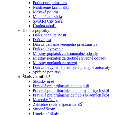
Podnet pre primátora
Nahlásenie kriminality
Mestská polícia
Mobilná aplikácia
SMARTCity Šaľa
Úradná tabuľa
Dane a poplatky
Daň z nehnuteľnosti
Daň za psa
Daň za užívanie verejného priestranstva
Daň za ubytovanie
Miestny poplatok za komunálne odpady
Miestny poplatok za drobné stavebné odpady
Miestny poplatok za rozvoj
Daň za nevýherné prístroje a predajné automaty
Správne poplatky
Školstvo, mládež
Školský úrad
Pravidlá pre prijímanie detí do jaslí
Pravidlá pre prijímanie detí do materských škôl
Pravidlá pre prijímanie detí do základných škôl
Materské školy
Základné školy a špeciálna ZŠ
Stredné školy
Umelecké školy