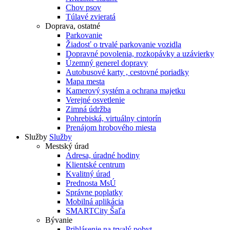
Chov psov
Túlavé zvieratá
Doprava, ostatné
Parkovanie
Žiadosť o trvalé parkovanie vozidla
Dopravné povolenia, rozkopávky a uzávierky
Územný generel dopravy
Autobusové karty , cestovné poriadky
Mapa mesta
Kamerový systém a ochrana majetku
Verejné osvetlenie
Zimná údržba
Pohrebiská, virtuálny cintorín
Prenájom hrobového miesta
Služby
Služby
Mestský úrad
Adresa, úradné hodiny
Klientské centrum
Kvalitný úrad
Prednosta MsÚ
Správne poplatky
Mobilná aplikácia
SMARTCity Šaľa
Bývanie
Prihlásenie na trvalý pobyt