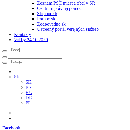
Zoznam PSČ miest a obcí v SR
Centrum právnej pomoci
Stopline.sk
Pomoc.sk
Zodpovedne.sk
Ústredný portál verejných služieb
Kontakty
Voľby 24.10.2026
SK
SK
EN
HU
DE
PL
Facebook