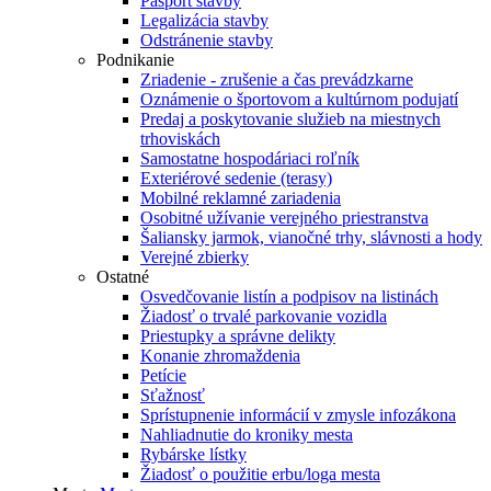
Pasport stavby
Legalizácia stavby
Odstránenie stavby
Podnikanie
Zriadenie - zrušenie a čas prevádzkarne
Oznámenie o športovom a kultúrnom podujatí
Predaj a poskytovanie služieb na miestnych
trhoviskách
Samostatne hospodáriaci roľník
Exteriérové sedenie (terasy)
Mobilné reklamné zariadenia
Osobitné užívanie verejného priestranstva
Šaliansky jarmok, vianočné trhy, slávnosti a hody
Verejné zbierky
Ostatné
Osvedčovanie listín a podpisov na listinách
Žiadosť o trvalé parkovanie vozidla
Priestupky a správne delikty
Konanie zhromaždenia
Petície
Sťažnosť
Sprístupnenie informácií v zmysle infozákona
Nahliadnutie do kroniky mesta
Rybárske lístky
Žiadosť o použitie erbu/loga mesta