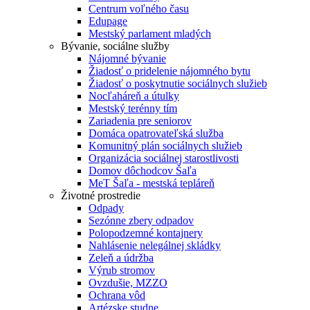
Centrum voľného času
Edupage
Mestský parlament mladých
Bývanie, sociálne služby
Nájomné bývanie
Žiadosť o pridelenie nájomného bytu
Žiadosť o poskytnutie sociálnych služieb
Nocľaháreň a útulky
Mestský terénny tím
Zariadenia pre seniorov
Domáca opatrovateľská služba
Komunitný plán sociálnych služieb
Organizácia sociálnej starostlivosti
Domov dôchodcov Šaľa
MeT Šaľa - mestská tepláreň
Životné prostredie
Odpady
Sezónne zbery odpadov
Polopodzemné kontajnery
Nahlásenie nelegálnej skládky
Zeleň a údržba
Výrub stromov
Ovzdušie, MZZO
Ochrana vôd
Artézske studne