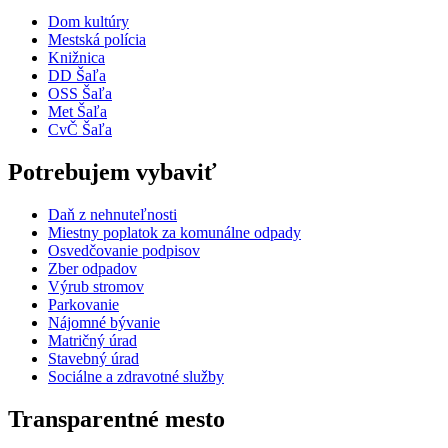
Dom kultúry
Mestská polícia
Knižnica
DD Šaľa
OSS Šaľa
Met Šaľa
CvČ Šaľa
Potrebujem vybaviť
Daň z nehnuteľnosti
Miestny poplatok za komunálne odpady
Osvedčovanie podpisov
Zber odpadov
Výrub stromov
Parkovanie
Nájomné bývanie
Matričný úrad
Stavebný úrad
Sociálne a zdravotné služby
Transparentné mesto