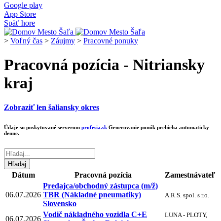
Google play
App Store
Späť hore
>
Voľný čas
>
Záujmy
>
Pracovné ponuky
Pracovná pozícia - Nitriansky
kraj
Zobraziť len šaliansky okres
Údaje su poskytované serverom
profesia.sk
Generovanie ponúk prebieha automaticky
denne.
Dátum
Pracovná pozícia
Zamestnávateľ
Predajca/obchodný zástupca (m/ž)
06.07.2026
TBR (Nákladné pneumatiky)
A.R.S. spol. s r.o.
Slovensko
Vodič nákladného vozidla C+E
LUNA - PLOTY,
06.07.2026