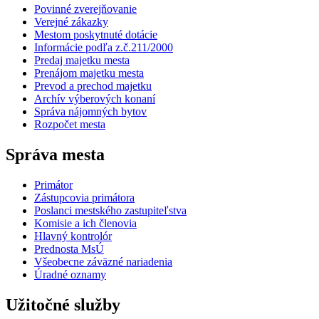
Povinné zverejňovanie
Verejné zákazky
Mestom poskytnuté dotácie
Informácie podľa z.č.211/2000
Predaj majetku mesta
Prenájom majetku mesta
Prevod a prechod majetku
Archív výberových konaní
Správa nájomných bytov
Rozpočet mesta
Správa mesta
Primátor
Zástupcovia primátora
Poslanci mestského zastupiteľstva
Komisie a ich členovia
Hlavný kontrolór
Prednosta MsÚ
Všeobecne záväzné nariadenia
Úradné oznamy
Užitočné služby