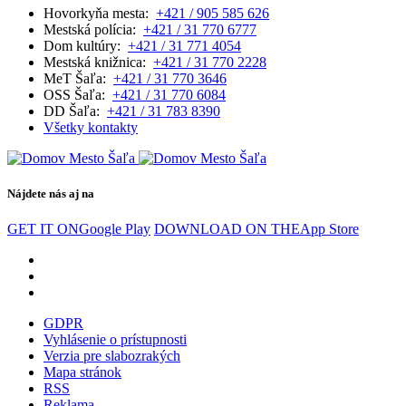
Hovorkyňa mesta:
+421 / 905 585 626
Mestská polícia:
+421 / 31 770 6777
Dom kultúry:
+421 / 31 771 4054
Mestská knižnica:
+421 / 31 770 2228
MeT Šaľa:
+421 / 31 770 3646
OSS Šaľa:
+421 / 31 770 6084
DD Šaľa:
+421 / 31 783 8390
Všetky kontakty
Nájdete nás aj na
GET IT ON
Google Play
DOWNLOAD ON THE
App Store
GDPR
Vyhlásenie o prístupnosti
Verzia pre slabozrakých
Mapa stránok
RSS
Reklama