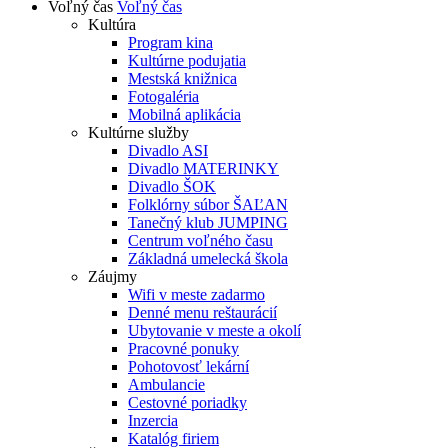
Voľný čas
Voľný čas
Kultúra
Program kina
Kultúrne podujatia
Mestská knižnica
Fotogaléria
Mobilná aplikácia
Kultúrne služby
Divadlo ASI
Divadlo MATERINKY
Divadlo ŠOK
Folklórny súbor ŠAĽAN
Tanečný klub JUMPING
Centrum voľného času
Základná umelecká škola
Záujmy
Wifi v meste zadarmo
Denné menu reštaurácií
Ubytovanie v meste a okolí
Pracovné ponuky
Pohotovosť lekární
Ambulancie
Cestovné poriadky
Inzercia
Katalóg firiem