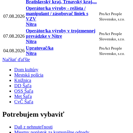
Bratislavský kraj, Trnavský kraj,...
Operátor/ka výroby - režista /
manipulant / zásobovač liniek s
ProAct People
07.08.2026
VZV
Slovensko, s.r.o.
Nitra
Operátor/ka výroby v trojzmennej
ProAct People
07.08.2026
prevádzke v Nitre
Slovensko, s.r.o.
Nitra
Upratovač/ka
ProAct People
04.08.2026
Nitra
Slovensko, s.r.o.
Načítať ďaľšie
Dom kultúry
Mestská polícia
Knižnica
DD Šaľa
OSS Šaľa
Met Šaľa
CvČ Šaľa
Potrebujem vybaviť
Daň z nehnuteľnosti
Miestny poplatok za komunálne odpady