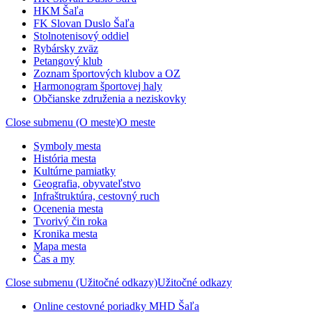
HKM Šaľa
FK Slovan Duslo Šaľa
Stolnotenisový oddiel
Rybársky zväz
Petangový klub
Zoznam športových klubov a OZ
Harmonogram športovej haly
Občianske združenia a neziskovky
Close submenu (O meste)
O meste
Symboly mesta
História mesta
Kultúrne pamiatky
Geografia, obyvateľstvo
Infraštruktúra, cestovný ruch
Ocenenia mesta
Tvorivý čin roka
Kronika mesta
Mapa mesta
Čas a my
Close submenu (Užitočné odkazy)
Užitočné odkazy
Online cestovné poriadky MHD Šaľa