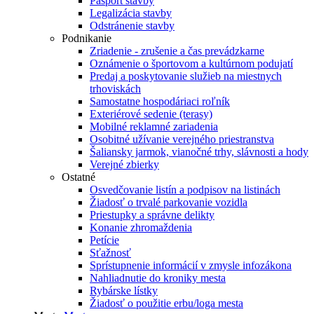
Pasport stavby
Legalizácia stavby
Odstránenie stavby
Podnikanie
Zriadenie - zrušenie a čas prevádzkarne
Oznámenie o športovom a kultúrnom podujatí
Predaj a poskytovanie služieb na miestnych
trhoviskách
Samostatne hospodáriaci roľník
Exteriérové sedenie (terasy)
Mobilné reklamné zariadenia
Osobitné užívanie verejného priestranstva
Šaliansky jarmok, vianočné trhy, slávnosti a hody
Verejné zbierky
Ostatné
Osvedčovanie listín a podpisov na listinách
Žiadosť o trvalé parkovanie vozidla
Priestupky a správne delikty
Konanie zhromaždenia
Petície
Sťažnosť
Sprístupnenie informácií v zmysle infozákona
Nahliadnutie do kroniky mesta
Rybárske lístky
Žiadosť o použitie erbu/loga mesta