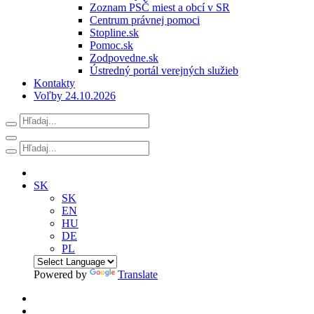
Zoznam PSČ miest a obcí v SR
Centrum právnej pomoci
Stopline.sk
Pomoc.sk
Zodpovedne.sk
Ústredný portál verejných služieb
Kontakty
Voľby 24.10.2026
SK
SK
EN
HU
DE
PL
Powered by
Translate