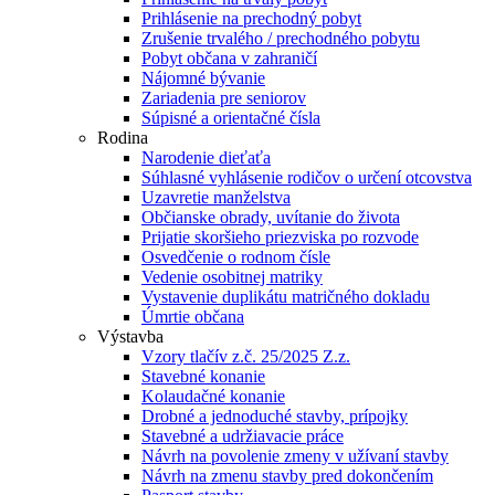
Prihlásenie na prechodný pobyt
Zrušenie trvalého / prechodného pobytu
Pobyt občana v zahraničí
Nájomné bývanie
Zariadenia pre seniorov
Súpisné a orientačné čísla
Rodina
Narodenie dieťaťa
Súhlasné vyhlásenie rodičov o určení otcovstva
Uzavretie manželstva
Občianske obrady, uvítanie do života
Prijatie skoršieho priezviska po rozvode
Osvedčenie o rodnom čísle
Vedenie osobitnej matriky
Vystavenie duplikátu matričného dokladu
Úmrtie občana
Výstavba
Vzory tlačív z.č. 25/2025 Z.z.
Stavebné konanie
Kolaudačné konanie
Drobné a jednoduché stavby, prípojky
Stavebné a udržiavacie práce
Návrh na povolenie zmeny v užívaní stavby
Návrh na zmenu stavby pred dokončením