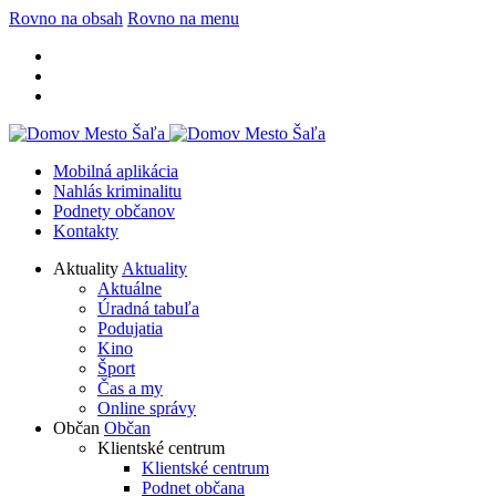
Rovno na obsah
Rovno na menu
Mobilná aplikácia
Nahlás kriminalitu
Podnety občanov
Kontakty
Aktuality
Aktuality
Aktuálne
Úradná tabuľa
Podujatia
Kino
Šport
Čas a my
Online správy
Občan
Občan
Klientské centrum
Klientské centrum
Podnet občana