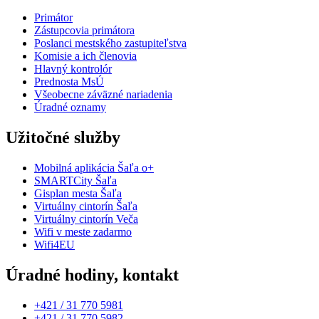
Primátor
Zástupcovia primátora
Poslanci mestského zastupiteľstva
Komisie a ich členovia
Hlavný kontrolór
Prednosta MsÚ
Všeobecne záväzné nariadenia
Úradné oznamy
Užitočné služby
Mobilná aplikácia Šaľa o+
SMARTCity Šaľa
Gisplan mesta Šaľa
Virtuálny cintorín Šaľa
Virtuálny cintorín Veča
Wifi v meste zadarmo
Wifi4EU
Úradné hodiny, kontakt
+421 / 31 770 5981
+421 / 31 770 5982