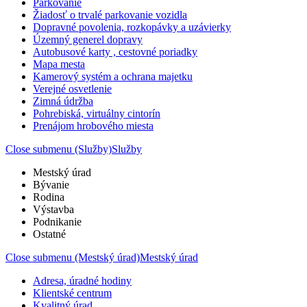
Parkovanie
Žiadosť o trvalé parkovanie vozidla
Dopravné povolenia, rozkopávky a uzávierky
Územný generel dopravy
Autobusové karty , cestovné poriadky
Mapa mesta
Kamerový systém a ochrana majetku
Verejné osvetlenie
Zimná údržba
Pohrebiská, virtuálny cintorín
Prenájom hrobového miesta
Close submenu (Služby)
Služby
Mestský úrad
Bývanie
Rodina
Výstavba
Podnikanie
Ostatné
Close submenu (Mestský úrad)
Mestský úrad
Adresa, úradné hodiny
Klientské centrum
Kvalitný úrad