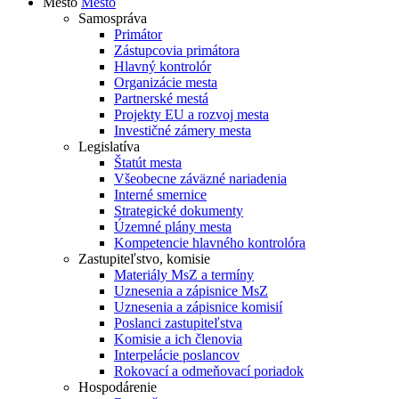
Mesto
Mesto
Samospráva
Primátor
Zástupcovia primátora
Hlavný kontrolór
Organizácie mesta
Partnerské mestá
Projekty EU a rozvoj mesta
Investičné zámery mesta
Legislatíva
Štatút mesta
Všeobecne záväzné nariadenia
Interné smernice
Strategické dokumenty
Územné plány mesta
Kompetencie hlavného kontrolóra
Zastupiteľstvo, komisie
Materiály MsZ a termíny
Uznesenia a zápisnice MsZ
Uznesenia a zápisnice komisií
Poslanci zastupiteľstva
Komisie a ich členovia
Interpelácie poslancov
Rokovací a odmeňovací poriadok
Hospodárenie