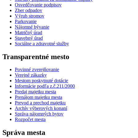
Osvedčovanie podpisov
Zber odpadov
Výrub stromov
Parkovanie
Nájomné bývanie
Matričný úrad
Stavebný úrad
Sociálne a zdravotné služby
Transparentné mesto
Povinné zverejňovanie
Verejné zákazky
Mestom poskytnuté dotácie
Informácie podľa z.č.211/2000
Predaj majetku mesta
Prenájom majetku mesta
Prevod a prechod majetku
Archív výberových konaní
Správa nájomných bytov
Rozpočet mesta
Správa mesta