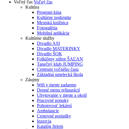
Voľný čas
Voľný čas
Kultúra
Program kina
Kultúrne podujatia
Mestská knižnica
Fotogaléria
Mobilná aplikácia
Kultúrne služby
Divadlo ASI
Divadlo MATERINKY
Divadlo ŠOK
Folklórny súbor ŠAĽAN
Tanečný klub JUMPING
Centrum voľného času
Základná umelecká škola
Záujmy
Wifi v meste zadarmo
Denné menu reštaurácií
Ubytovanie v meste a okolí
Pracovné ponuky
Pohotovosť lekární
Ambulancie
Cestovné poriadky
Inzercia
Katalóg firiem