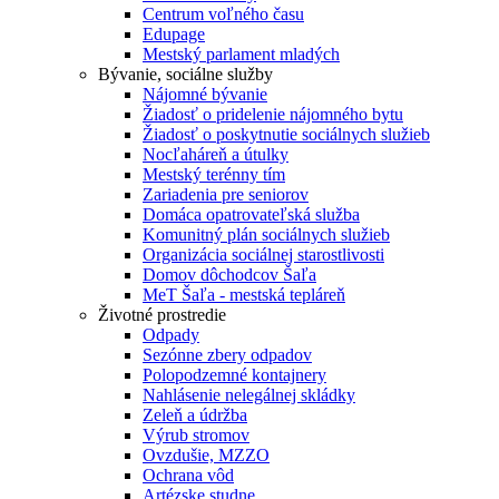
Centrum voľného času
Edupage
Mestský parlament mladých
Bývanie, sociálne služby
Nájomné bývanie
Žiadosť o pridelenie nájomného bytu
Žiadosť o poskytnutie sociálnych služieb
Nocľaháreň a útulky
Mestský terénny tím
Zariadenia pre seniorov
Domáca opatrovateľská služba
Komunitný plán sociálnych služieb
Organizácia sociálnej starostlivosti
Domov dôchodcov Šaľa
MeT Šaľa - mestská tepláreň
Životné prostredie
Odpady
Sezónne zbery odpadov
Polopodzemné kontajnery
Nahlásenie nelegálnej skládky
Zeleň a údržba
Výrub stromov
Ovzdušie, MZZO
Ochrana vôd
Artézske studne