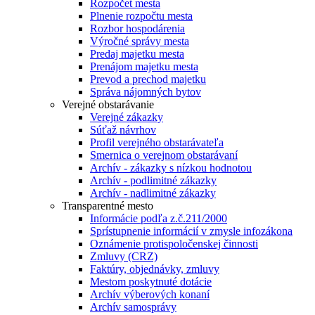
Rozpočet mesta
Plnenie rozpočtu mesta
Rozbor hospodárenia
Výročné správy mesta
Predaj majetku mesta
Prenájom majetku mesta
Prevod a prechod majetku
Správa nájomných bytov
Verejné obstarávanie
Verejné zákazky
Súťaž návrhov
Profil verejného obstarávateľa
Smernica o verejnom obstarávaní
Archív - zákazky s nízkou hodnotou
Archív - podlimitné zákazky
Archív - nadlimitné zákazky
Transparentné mesto
Informácie podľa z.č.211/2000
Sprístupnenie informácií v zmysle infozákona
Oznámenie protispoločenskej činnosti
Zmluvy (CRZ)
Faktúry, objednávky, zmluvy
Mestom poskytnuté dotácie
Archív výberových konaní
Archív samosprávy