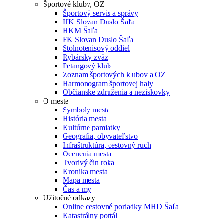
Športové kluby, OZ
Športový servis a správy
HK Slovan Duslo Šaľa
HKM Šaľa
FK Slovan Duslo Šaľa
Stolnotenisový oddiel
Rybársky zväz
Petangový klub
Zoznam športových klubov a OZ
Harmonogram športovej haly
Občianske združenia a neziskovky
O meste
Symboly mesta
História mesta
Kultúrne pamiatky
Geografia, obyvateľstvo
Infraštruktúra, cestovný ruch
Ocenenia mesta
Tvorivý čin roka
Kronika mesta
Mapa mesta
Čas a my
Užitočné odkazy
Online cestovné poriadky MHD Šaľa
Katastrálny portál