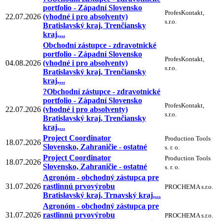
portfolio - Západní Slovensko
ProfesKontakt,
22.07.2026
(vhodné i pro absolventy)
s.r.o.
Bratislavský kraj, Trenčiansky
kraj,...
Obchodní zástupce - zdravotnické
portfolio - Západní Slovensko
ProfesKontakt,
04.08.2026
(vhodné i pro absolventy)
s.r.o.
Bratislavský kraj, Trenčiansky
kraj,...
?Obchodní zástupce - zdravotnické
portfolio - Západní Slovensko
ProfesKontakt,
22.07.2026
(vhodné i pro absolventy)
s.r.o.
Bratislavský kraj, Trenčiansky
kraj,...
Project Coordinator
Production Tools
18.07.2026
Slovensko, Zahraničie - ostatné
s. r. o.
Project Coordinator
Production Tools
18.07.2026
Slovensko, Zahraničie - ostatné
s. r. o.
Agronóm - obchodný zástupca pre
31.07.2026
rastlinnú prvovýrobu
PROCHEMA s.r.o.
Bratislavský kraj, Trnavský kraj,...
Agronóm - obchodný zástupca pre
31.07.2026
rastlinnú prvovýrobu
PROCHEMA s.r.o.