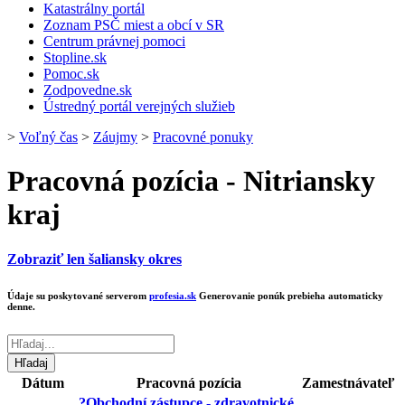
Katastrálny portál
Zoznam PSČ miest a obcí v SR
Centrum právnej pomoci
Stopline.sk
Pomoc.sk
Zodpovedne.sk
Ústredný portál verejných služieb
>
Voľný čas
>
Záujmy
>
Pracovné ponuky
Pracovná pozícia - Nitriansky
kraj
Zobraziť len šaliansky okres
Údaje su poskytované serverom
profesia.sk
Generovanie ponúk prebieha automaticky
denne.
Dátum
Pracovná pozícia
Zamestnávateľ
?Obchodní zástupce - zdravotnické