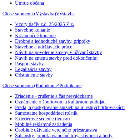
Úmrtie občana
Close submenu (Výstavba)
Výstavba
Vzory tlačív z.č. 25/2025 Z.z.
Stavebné konanie
Kolaudačné konanie
Drobné a jednoduché stavby, prípojky
Stavebné a udržiavacie práce
Návrh na povolenie zmeny v užívaní stavby
Návrh na zmenu stavby pred dokončením
Pasport stavby
Legalizácia stavby
Odstránenie stavby
Close submenu (Podnikanie)
Podnikanie
Zriadenie - zrušenie a čas prevádzkarne
Oznámenie o športovom a kultúrnom podujatí
Predaj a poskytovanie služieb na miestnych trhoviskách
Samostatne hospodáriaci roľník
Exteriérové sedenie (terasy)
Mobilné reklamné zariadenia
Osobitné užívanie verejného priestranstva
Šaliansky jarmok, vianočné trhy, slávnosti a hody