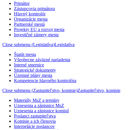
Primátor
Zástupcovia primátora
Hlavný kontrolór
Organizácie mesta
Partnerské mestá
Projekty EU a rozvoj mesta
Investičné zámery mesta
Close submenu (Legislatíva)
Legislatíva
Štatút mesta
Všeobecne záväzné nariadenia
Interné smernice
Strategické dokumenty
Územné plány mesta
Kompetencie hlavného kontrolóra
Close submenu (Zastupiteľstvo, komisie)
Zastupiteľstvo, komisie
Materiály MsZ a termíny
Uznesenia a zápisnice MsZ
Uznesenia a zápisnice komisií
Poslanci zastupiteľstva
Komisie a ich členovia
Interpelácie poslancov