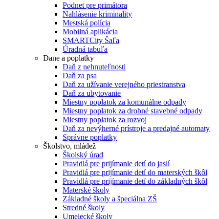
Podnet pre primátora
Nahlásenie kriminality
Mestská polícia
Mobilná aplikácia
SMARTCity Šaľa
Úradná tabuľa
Dane a poplatky
Daň z nehnuteľnosti
Daň za psa
Daň za užívanie verejného priestranstva
Daň za ubytovanie
Miestny poplatok za komunálne odpady
Miestny poplatok za drobné stavebné odpady
Miestny poplatok za rozvoj
Daň za nevýherné prístroje a predajné automaty
Správne poplatky
Školstvo, mládež
Školský úrad
Pravidlá pre prijímanie detí do jaslí
Pravidlá pre prijímanie detí do materských škôl
Pravidlá pre prijímanie detí do základných škôl
Materské školy
Základné školy a špeciálna ZŠ
Stredné školy
Umelecké školy