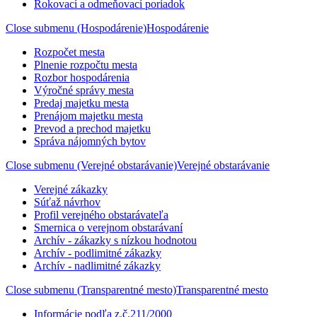
Rokovací a odmeňovací poriadok
Close submenu (Hospodárenie)
Hospodárenie
Rozpočet mesta
Plnenie rozpočtu mesta
Rozbor hospodárenia
Výročné správy mesta
Predaj majetku mesta
Prenájom majetku mesta
Prevod a prechod majetku
Správa nájomných bytov
Close submenu (Verejné obstarávanie)
Verejné obstarávanie
Verejné zákazky
Súťaž návrhov
Profil verejného obstarávateľa
Smernica o verejnom obstarávaní
Archív - zákazky s nízkou hodnotou
Archív - podlimitné zákazky
Archív - nadlimitné zákazky
Close submenu (Transparentné mesto)
Transparentné mesto
Informácie podľa z.č.211/2000