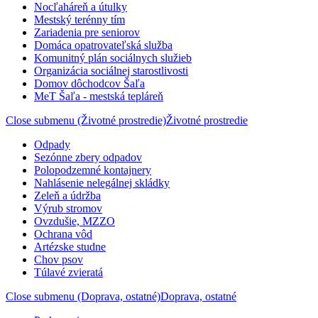
Nocľaháreň a útulky
Mestský terénny tím
Zariadenia pre seniorov
Domáca opatrovateľská služba
Komunitný plán sociálnych služieb
Organizácia sociálnej starostlivosti
Domov dôchodcov Šaľa
MeT Šaľa - mestská tepláreň
Close submenu (Životné prostredie)
Životné prostredie
Odpady
Sezónne zbery odpadov
Polopodzemné kontajnery
Nahlásenie nelegálnej skládky
Zeleň a údržba
Výrub stromov
Ovzdušie, MZZO
Ochrana vôd
Artézske studne
Chov psov
Túlavé zvieratá
Close submenu (Doprava, ostatné)
Doprava, ostatné