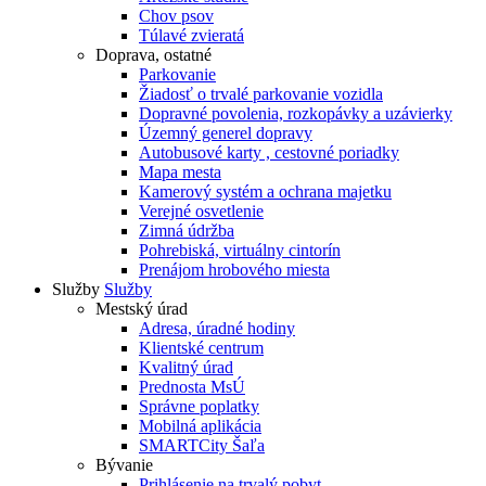
Chov psov
Túlavé zvieratá
Doprava, ostatné
Parkovanie
Žiadosť o trvalé parkovanie vozidla
Dopravné povolenia, rozkopávky a uzávierky
Územný generel dopravy
Autobusové karty , cestovné poriadky
Mapa mesta
Kamerový systém a ochrana majetku
Verejné osvetlenie
Zimná údržba
Pohrebiská, virtuálny cintorín
Prenájom hrobového miesta
Služby
Služby
Mestský úrad
Adresa, úradné hodiny
Klientské centrum
Kvalitný úrad
Prednosta MsÚ
Správne poplatky
Mobilná aplikácia
SMARTCity Šaľa
Bývanie
Prihlásenie na trvalý pobyt