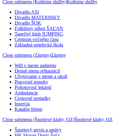
Close submenu (Kultúrne služby)
Kultúrne služby
Divadlo ASI
Divadlo MATERINKY
Divadlo ŠOK
Folklórny súbor ŠAĽAN
Tanečný klub JUMPING
Centrum voľného času
Základná umelecká škola
Close submenu (Záujmy)
Záujmy
Wifi v meste zadarmo
Denné menu reštaurácií
Ubytovanie v meste a okolí
Pracovné ponuky
Pohotovosť lekární
Ambulancie
Cestovné poriadky
Inzercia
Katalóg firiem
Close submenu (Športové kluby, OZ)
Športové kluby, OZ
Športový servis a správy
HK Slovan Duslo Šaľa