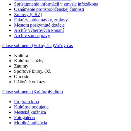
Sprístupnenie informácií v zmysle infozákona
Oznámenie protispoločenskej činnosti
Zmluvy (CRZ)
Faktúry, objednávky, zmluvy
Mestom poskytnuté dotácie
Archív výberových konaní
Archív samosprávy
Close submenu (Voľný čas)
Voľný čas
Kultúra
Kultúrne služby
Záujmy
Športové kluby, OZ
O meste
Užitočné odkazy
Close submenu (Kultúra)
Kultúra
Program kina
Kultúrne podujatia
Mestská knižnica
Fotogaléria
Mobilná aplikácia