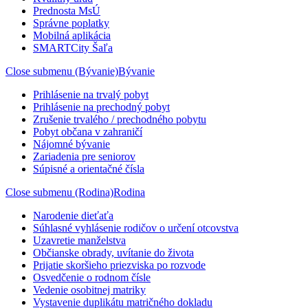
Prednosta MsÚ
Správne poplatky
Mobilná aplikácia
SMARTCity Šaľa
Close submenu (Bývanie)
Bývanie
Prihlásenie na trvalý pobyt
Prihlásenie na prechodný pobyt
Zrušenie trvalého / prechodného pobytu
Pobyt občana v zahraničí
Nájomné bývanie
Zariadenia pre seniorov
Súpisné a orientačné čísla
Close submenu (Rodina)
Rodina
Narodenie dieťaťa
Súhlasné vyhlásenie rodičov o určení otcovstva
Uzavretie manželstva
Občianske obrady, uvítanie do života
Prijatie skoršieho priezviska po rozvode
Osvedčenie o rodnom čísle
Vedenie osobitnej matriky
Vystavenie duplikátu matričného dokladu