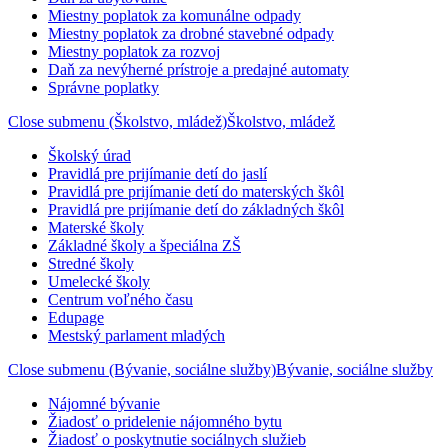
Miestny poplatok za komunálne odpady
Miestny poplatok za drobné stavebné odpady
Miestny poplatok za rozvoj
Daň za nevýherné prístroje a predajné automaty
Správne poplatky
Close submenu (Školstvo, mládež)
Školstvo, mládež
Školský úrad
Pravidlá pre prijímanie detí do jaslí
Pravidlá pre prijímanie detí do materských škôl
Pravidlá pre prijímanie detí do základných škôl
Materské školy
Základné školy a špeciálna ZŠ
Stredné školy
Umelecké školy
Centrum voľného času
Edupage
Mestský parlament mladých
Close submenu (Bývanie, sociálne služby)
Bývanie, sociálne služby
Nájomné bývanie
Žiadosť o pridelenie nájomného bytu
Žiadosť o poskytnutie sociálnych služieb