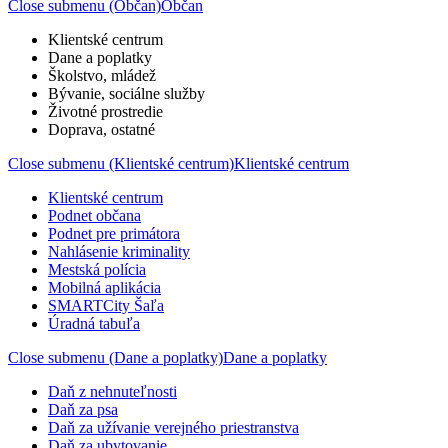
Close submenu (Občan)
Občan
Klientské centrum
Dane a poplatky
Školstvo, mládež
Bývanie, sociálne služby
Životné prostredie
Doprava, ostatné
Close submenu (Klientské centrum)
Klientské centrum
Klientské centrum
Podnet občana
Podnet pre primátora
Nahlásenie kriminality
Mestská polícia
Mobilná aplikácia
SMARTCity Šaľa
Úradná tabuľa
Close submenu (Dane a poplatky)
Dane a poplatky
Daň z nehnuteľnosti
Daň za psa
Daň za užívanie verejného priestranstva
Daň za ubytovanie