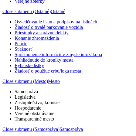
Verejné zbierky
Close submenu (Ostatné)
Ostatné
Osvedčovanie listín a podpisov na listinách
Žiadosť o trvalé parkovanie vozidla
Priestupky a správne delikty
Konanie zhromaždenia
Petície
Sťažnosť
Sprístupnenie informácií v zmysle infozákona
Nahliadnutie do kroniky mesta
Rybárske lístky
Žiadosť o použitie erbu/loga mesta
Close submenu (Mesto)
Mesto
Samospráva
Legislatíva
Zastupiteľstvo, komisie
Hospodárenie
Verejné obstarávanie
Transparentné mesto
Close submenu (Samospráva)
Samospráva