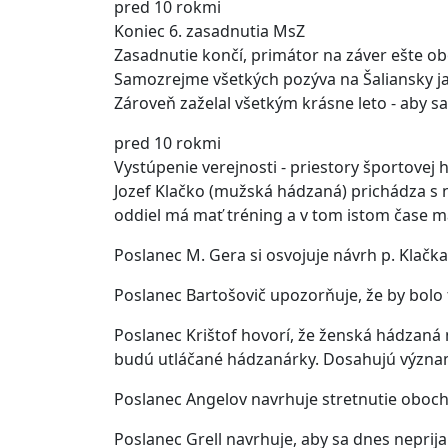
pred 10 rokmi
Koniec 6. zasadnutia MsZ
Zasadnutie končí, primátor na záver ešte o
Samozrejme všetkých pozýva na Šaliansky ja
Zároveň zaželal všetkým krásne leto - aby sa
pred 10 rokmi
Vystúpenie verejnosti - priestory športovej h
Jozef Klačko (mužská hádzaná) prichádza s 
oddiel má mať tréning a v tom istom čase m
Poslanec M. Gera si osvojuje návrh p. Klačka
Poslanec Bartošovič upozorňuje, že by bolo 
Poslanec Krištof hovorí, že ženská hádzaná m
budú utláčané hádzanárky. Dosahujú význa
Poslanec Angelov navrhuje stretnutie oboch
Poslanec Grell navrhuje, aby sa dnes neprija