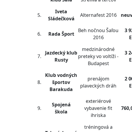
Iveta
5.
Alternafest 2016
neu
Sládečková
Beh nočnou Šaľou
3 9
6.
Rada Šport
2016
medzinárodné
Jazdecký klub
3 2
7.
preteky vo voltíži -
Rusty
Budapest
Klub vodných
prenájom
2 0
8.
športov
plaveckých dráh
Barakuda
exteriérové
Spojená
9.
vybavenie fit
760,
škola
ihriska
tréningová a