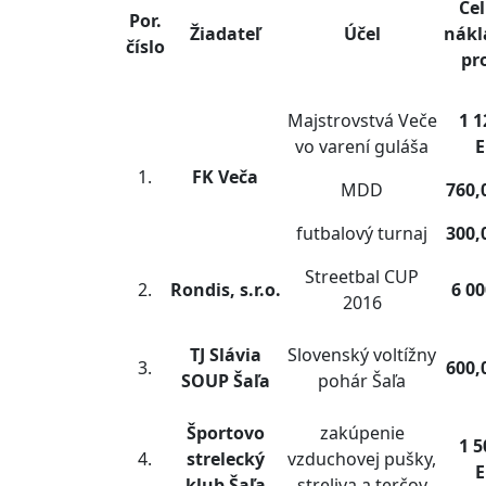
Ce
Por.
Žiadateľ
Účel
nákl
číslo
pr
Majstrovstvá Veče
1 1
vo varení guláša
1.
FK Veča
MDD
760,
futbalový turnaj
300,
Streetbal CUP
2.
Rondis, s.r.o.
6 0
2016
TJ Slávia
Slovenský voltížny
3.
600,
SOUP Šaľa
pohár Šaľa
Športovo
zakúpenie
1 5
4.
strelecký
vzduchovej pušky,
klub Šaľa
streliva a terčov