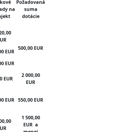
lkové
Požadovaná
ady na
suma
ojekt
dotácie
20,00
EUR
500,00 EUR
00 EUR
00 EUR
2 000,00
00 EUR
EUR
00 EUR
550,00 EUR
1 500,00
00,00
EUR a
EUR
menej