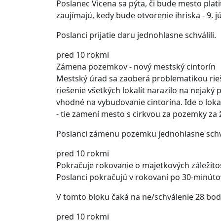
Poslanec Vicena sa pýta, či bude mesto plat
zaujímajú, kedy bude otvorenie ihriska - 9. 
Poslanci prijatie daru jednohlasne schválili.
pred 10 rokmi
Zámena pozemkov - nový mestský cintorín
Mestský úrad sa zaoberá problematikou rieše
riešenie všetkých lokalít narazilo na nejak
vhodné na vybudovanie cintorína. Ide o loka
- tie zamení mesto s cirkvou za pozemky za 
Poslanci zámenu pozemku jednohlasne schvá
pred 10 rokmi
Pokračuje rokovanie o majetkových záležito
Poslanci pokračujú v rokovaní po 30-minúto
V tomto bloku čaká na ne/schválenie 28 bod
pred 10 rokmi