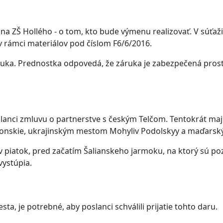
a ZŠ Hollého - o tom, kto bude výmenu realizovať. V súťaž
v rámci materiálov pod číslom F6/6/2016.
záruka. Prednostka odpovedá, že záruka je zabezpečená pro
lanci zmluvu o partnerstve s českým Telčom. Tentokrát majú
Konskie, ukrajinským mestom Mohyliv Podolskyy a maďars
piatok, pred začatím Šalianskeho jarmoku, na ktorý sú pozv
vystúpia.
a, je potrebné, aby poslanci schválili prijatie tohto daru.