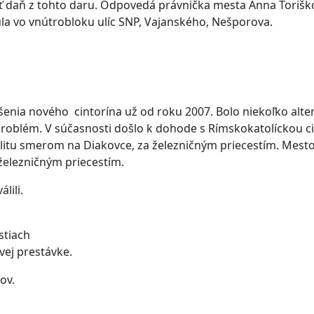
iť daň z tohto daru. Odpovedá právnička mesta Anna Toriškov
júla vo vnútrobloku ulíc SNP, Vajanského, Nešporova.
nia nového cintorína už od roku 2007. Bolo niekoľko altern
ý problém. V súčasnosti došlo k dohode s Rímskokatolíckou 
litu smerom na Diakovce, za železničným priecestím. Mesto 
železničným priecestím.
lili.
stiach
vej prestávke.
ov.