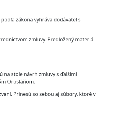
i podľa zákona vyhráva dodávateľ s
stredníctvom zmluvy. Predložený materiál
 na stole návrh zmluvy s ďalšími
kým Orosláňom.
aní. Prinesú so sebou aj súbory, ktoré v