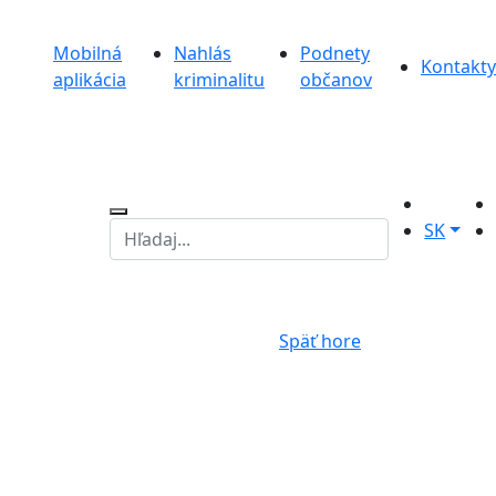
Mobilná
Nahlás
Podnety
Kontakty
aplikácia
kriminalitu
občanov
SK
Späť hore