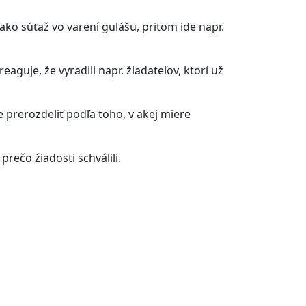
ako súťaž vo varení gulášu, pritom ide napr.
aguje, že vyradili napr. žiadateľov, ktorí už
ze prerozdeliť podľa toho, v akej miere
rečo žiadosti schválili.