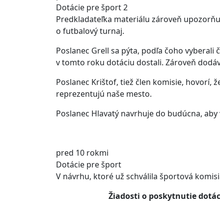
Dotácie pre šport 2
Predkladateľka materiálu zároveň upozorňuje
o futbalový turnaj.
Poslanec Grell sa pýta, podľa čoho vyberali č
v tomto roku dotáciu dostali. Zároveň dodáva
Poslanec Krištof, tiež člen komisie, hovorí, ž
reprezentujú naše mesto.
Poslanec Hlavatý navrhuje do budúcna, aby v
pred 10 rokmi
Dotácie pre šport
V návrhu, ktoré už schválila športová komis
Žiadosti o poskytnutie dotác