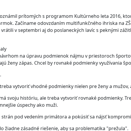
boznámil prítomých s programom Kultúrneho leta 2016, ktor
rmok. Začíname odovzdaním multifunkčného ihriska na ZŠ J. 
 vrátili v septembri aj do poslaneckých lavíc s peknými záži
aly
návrhom na úpravu podmienok nájmu v priestoroch športove
ajú ženy zápas. Chcel by rovnaké podmienky využívania špo
.
treba vytvoriť vhodné podmienky nielen pre ženy a mužov, al
á svoju históriu, ale treba vytvoriť rovnaké podmienky. Tre
mnejšie úspechy ako muži.
 strán pod vedením primátora a pokúsiť sa nájsť kompromi
lo žiadne zásadné riešenie, aby sa problematika "prežula".