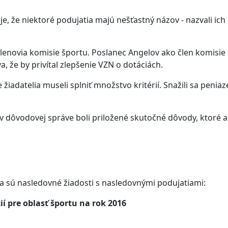
, že niektoré podujatia majú nešťastný názov - nazvali ich 
lenovia komisie športu. Poslanec Angelov ako člen komisie re
, že by privítal zlepšenie VZN o dotáciách.
e žiadatelia museli splniť množstvo kritérií. Snažili sa penia
 dôvodovej správe boli priložené skutočné dôvody, ktoré a p
ia sú nasledovné žiadosti s nasledovnými podujatiami:
ií pre oblasť športu na rok 2016