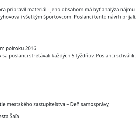
bra pripravil materiál - jeho obsahom má byť analýza nájm
hovovali všetkým športovcom. Poslanci tento návrh prijali
om polroku 2016
sa poslanci stretávali každých 5 týždňov. Poslanci schválil
tie mestského zastupiteľstva – Deň samosprávy,
a Šaľa