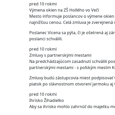
pred 10 rokmi
Výmena okien na ZŠ Hollého vo Veči
Mesto informuje poslancov o výmene okien n
najnižšou cenou. Celá zmluva je zverejnená 
Poslanec Vicena sa pýta, či je ošetrená aj 
poslanci schválili.
pred 10 rokmi
Zmluvy s partnerskými mestami
Na predchádzajúcom zasadnutí schválili pos
partnerskými mestami - s poľským mestm 
Zmluvy budú zástupcovia miest podpisovať v 
piatok po slávnostnom otvorení jarmoku aj 
pred 10 rokmi
Ihrisko Žihadielko
Aby sa ihrisko mohlo zahrnúť do majetku mest