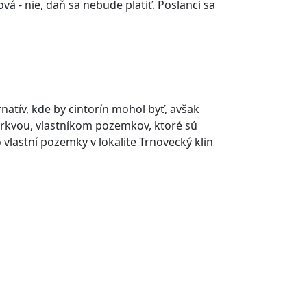
á - nie, daň sa nebude platiť. Poslanci sa
atív, kde by cintorín mohol byť, avšak
cirkvou, vlastníkom pozemkov, ktoré sú
vlastní pozemky v lokalite Trnovecký klin