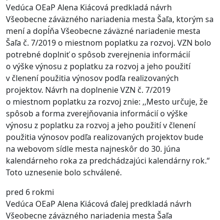
Vedúca OEaP Alena Kiácová predkladá návrh
Všeobecne záväzného nariadenia mesta Šaľa, ktorým sa
mení a dopĺňa Všeobecne záväzné nariadenie mesta
Šaľa č. 7/2019 o miestnom poplatku za rozvoj. VZN bolo
potrebné doplniť o spôsob zverejnenia informácií
o výške výnosu z poplatku za rozvoj a jeho použití
v členení použitia výnosov podľa realizovaných
projektov. Návrh na doplnenie VZN č. 7/2019
o miestnom poplatku za rozvoj znie: ,,Mesto určuje, že
spôsob a forma zverejňovania informácií o výške
výnosu z poplatku za rozvoj a jeho použití v členení
použitia výnosov podľa realizovaných projektov bude
na webovom sídle mesta najneskôr do 30. júna
kalendárneho roka za predchádzajúci kalendárny rok.“
Toto uznesenie bolo schválené.
pred 6 rokmi
Vedúca OEaP Alena Kiácová ďalej predkladá návrh
Všeobecne záväzného nariadenia mesta Šaľa