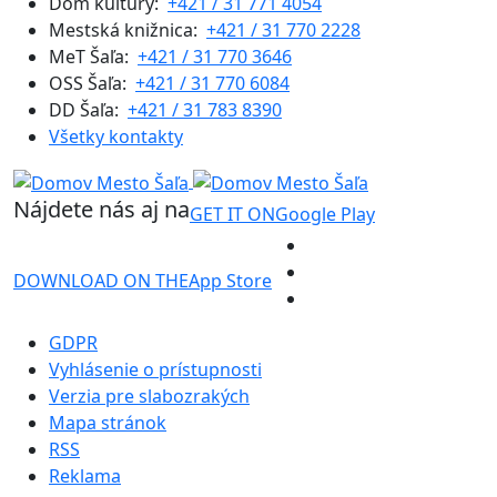
Dom kultúry:
+421 / 31 771 4054
Mestská knižnica:
+421 / 31 770 2228
MeT Šaľa:
+421 / 31 770 3646
OSS Šaľa:
+421 / 31 770 6084
DD Šaľa:
+421 / 31 783 8390
Všetky kontakty
Nájdete nás aj na
GET IT ON
Google Play
DOWNLOAD ON THE
App Store
GDPR
Vyhlásenie o prístupnosti
Verzia pre slabozrakých
Mapa stránok
RSS
Reklama