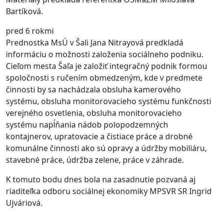
Bartíková.
pred 6 rokmi
Prednostka MsÚ v Šali Jana Nitrayová predkladá
informáciu o možnosti založenia sociálneho podniku.
Cieľom mesta Šaľa je založiť integračný podnik formou
spoločnosti s ručením obmedzeným, kde v predmete
činnosti by sa nachádzala obsluha kamerového
systému, obsluha monitorovacieho systému funkčnosti
verejného osvetlenia, obsluha monitorovacieho
systému napĺňania nádob polopodzemných
kontajnerov, upratovacie a čistiace práce a drobné
komunálne činnosti ako sú opravy a údržby mobiliáru,
stavebné práce, údržba zelene, práce v záhrade.
K tomuto bodu dnes bola na zasadnutie pozvaná aj
riaditeľka odboru sociálnej ekonomiky MPSVR SR Ingrid
Ujváriová.