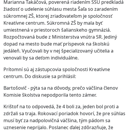
Marianna Takáčová, poverená riadením SŠÚ predkladá
žiadosť o udelenie súhlasu mesta Šaľa so zaradením
súkromnej ZŠ, ktorej zriaďovateľom je spoločnosť
Kreatívne centrum. Súkromná ZŠ by mala byť
umiestnená v priestoroch šalianskeho gymnáziá.
Rozpočtovaná bude z Ministerstva vnútra SR. Jediný
dopad na mesto bude mať príspevok na školskú
jedáleň. Vyučovali by v nej špecializovaný učitelia a
venovali by sa deťom individuálne.
Prítomní sú aj zástupcovia spoločnosti Kreatívne
centrum. Do diskusie sa prihlásil:
Bartošovič - pýta sa na dôvody, prečo väčšina členov
Komisie školstva nepodporila tento zámer.
Krištof na to odpovedá, že 4 boli za, jeden bol proti a
zdržali sa traja. Rokovací poriadok hovorí, že pre súhlas
musí byť za nadpolovičná väčšina, tým pádom sa
uznesenie neprijalo. Poslanec ďalej zdôrazňuje, že