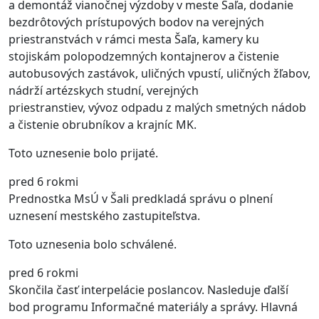
a demontáž vianočnej výzdoby v meste Šaľa, dodanie
bezdrôtových prístupových bodov na verejných
priestranstvách v rámci mesta Šaľa, kamery ku
stojiskám polopodzemných kontajnerov a čistenie
autobusových zastávok, uličných vpustí, uličných žľabov,
nádrží artézskych studní, verejných
priestranstiev, vývoz odpadu z malých smetných nádob
a čistenie obrubníkov a krajníc MK.
Toto uznesenie bolo prijaté.
pred 6 rokmi
Prednostka MsÚ v Šali predkladá správu o plnení
uznesení mestského zastupiteľstva.
Toto uznesenia bolo schválené.
pred 6 rokmi
Skončila časť interpelácie poslancov. Nasleduje ďalší
bod programu Informačné materiály a správy. Hlavná