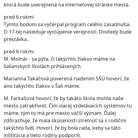
ktorá bude uverejnená na internetovej stránke mesta.
pred 6 rokmi
Týmto bodom sa vyčerpal program celého zasadnutia.
O 17-tej nasleduje vystúpenie verejnosti. Dovtedy bude
prestávka.
pred 6 rokmi
M. Molnár - sa pýta, či takýchto žiakov máme na
šalianskych školách prihlásených.
Marianna Takáčová poverená riadením SŠÚ hovorí, že
áno takýchto žiakov v Šali máme.
M. Farkašová hovorí, že by takáto škola mohla naše
mesto zatraktívniť. Čím viacej vzdelávacích systémov tu
máme, tým to má pre mesto väčší význam. Ďalej
zdôrazňuje, že mala skúsenosti stretnúť sa s rodičmi
takýchto ľudí. Hovorí, že by bola rada, keby sa táto
inštitúcia a tieto rodiny podporili.