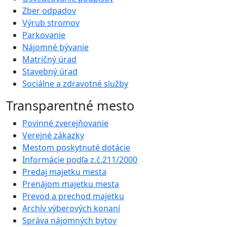
Zber odpadov
Výrub stromov
Parkovanie
Nájomné bývanie
Matričný úrad
Stavebný úrad
Sociálne a zdravotné služby
Transparentné mesto
Povinné zverejňovanie
Verejné zákazky
Mestom poskytnuté dotácie
Informácie podľa z.č.211/2000
Predaj majetku mesta
Prenájom majetku mesta
Prevod a prechod majetku
Archív výberových konaní
Správa nájomných bytov