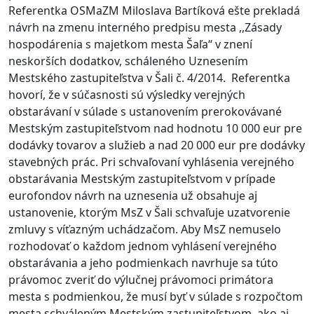
Referentka OSMaZM Miloslava Bartíková ešte prekladá
návrh na zmenu interného predpisu mesta ,,Zásady
hospodárenia s majetkom mesta Šaľa“ v znení
neskorších dodatkov, scháleného Uznesením
Mestského zastupiteľstva v Šali č. 4/2014. Referentka
hovorí, že v súčasnosti sú výsledky verejných
obstarávaní v súlade s ustanovením prerokovávané
Mestským zastupiteľstvom nad hodnotu 10 000 eur pre
dodávky tovarov a služieb a nad 20 000 eur pre dodávky
stavebných prác. Pri schvaľovaní vyhlásenia verejného
obstarávania Mestským zastupiteľstvom v prípade
eurofondov návrh na uznesenia už obsahuje aj
ustanovenie, ktorým MsZ v Šali schvaľuje uzatvorenie
zmluvy s víťazným uchádzačom. Aby MsZ nemuselo
rozhodovať o každom jednom vyhlásení verejného
obstarávania a jeho podmienkach navrhuje sa túto
právomoc zveriť do výlučnej právomoci primátora
mesta s podmienkou, že musí byť v súlade s rozpočtom
mesta schváleným Mestským zastupiteľstvom, ako aj