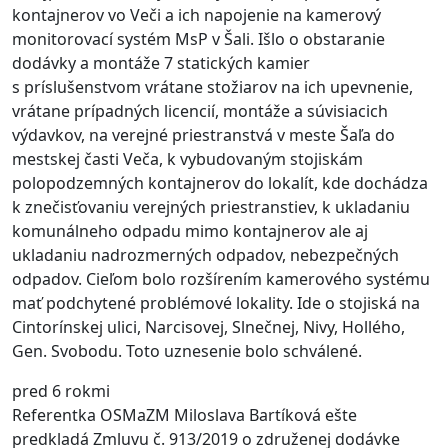
kontajnerov vo Veči a ich napojenie na kamerový
monitorovací systém MsP v Šali. Išlo o obstaranie
dodávky a montáže 7 statických kamier
s príslušenstvom vrátane stožiarov na ich upevnenie,
vrátane prípadných licencií, montáže a súvisiacich
výdavkov, na verejné priestranstvá v meste Šaľa do
mestskej časti Veča, k vybudovaným stojiskám
polopodzemných kontajnerov do lokalít, kde dochádza
k znečisťovaniu verejných priestranstiev, k ukladaniu
komunálneho odpadu mimo kontajnerov ale aj
ukladaniu nadrozmerných odpadov, nebezpečných
odpadov. Cieľom bolo rozšírením kamerového systému
mať podchytené problémové lokality. Ide o stojiská na
Cintorínskej ulici, Narcisovej, Slnečnej, Nivy, Hollého,
Gen. Svobodu. Toto uznesenie bolo schválené.
pred 6 rokmi
Referentka OSMaZM Miloslava Bartíková ešte
predkladá Zmluvu č. 913/2019 o združenej dodávke