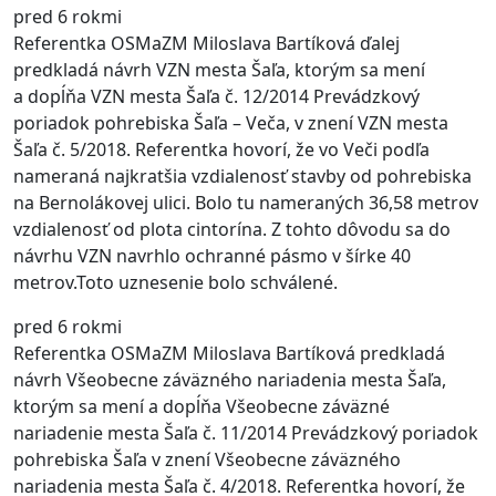
pred 6 rokmi
Referentka OSMaZM Miloslava Bartíková ďalej
predkladá návrh VZN mesta Šaľa, ktorým sa mení
a dopĺňa VZN mesta Šaľa č. 12/2014 Prevádzkový
poriadok pohrebiska Šaľa – Veča, v znení VZN mesta
Šaľa č. 5/2018. Referentka hovorí, že vo Veči podľa
nameraná najkratšia vzdialenosť stavby od pohrebiska
na Bernolákovej ulici. Bolo tu nameraných 36,58 metrov
vzdialenosť od plota cintorína. Z tohto dôvodu sa do
návrhu VZN navrhlo ochranné pásmo v šírke 40
metrov.Toto uznesenie bolo schválené.
pred 6 rokmi
Referentka OSMaZM Miloslava Bartíková predkladá
návrh Všeobecne záväzného nariadenia mesta Šaľa,
ktorým sa mení a dopĺňa Všeobecne záväzné
nariadenie mesta Šaľa č. 11/2014 Prevádzkový poriadok
pohrebiska Šaľa v znení Všeobecne záväzného
nariadenia mesta Šaľa č. 4/2018. Referentka hovorí, že