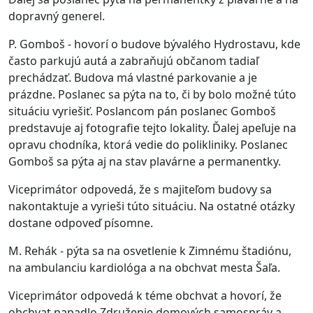
dopravný generel.
P. Gomboš - hovorí o budove bývalého Hydrostavu, kde
často parkujú autá a zabraňujú občanom tadiaľ
prechádzať. Budova má vlastné parkovanie a je
prázdne. Poslanec sa pýta na to, či by bolo možné túto
situáciu vyriešiť. Poslancom pán poslanec Gomboš
predstavuje aj fotografie tejto lokality. Ďalej apeľuje na
opravu chodníka, ktorá vedie do polikliniky. Poslanec
Gomboš sa pýta aj na stav plavárne a permanentky.
Viceprimátor odpovedá, že s majiteľom budovy sa
nakontaktuje a vyrieši túto situáciu. Na ostatné otázky
dostane odpoveď písomne.
M. Rehák - pýta sa na osvetlenie k Zimnému štadiónu,
na ambulanciu kardiológa a na obchvat mesta Šaľa.
Viceprimátor odpovedá k téme obchvat a hovorí, že
obchvat napadlo Združenie domových samospráv a