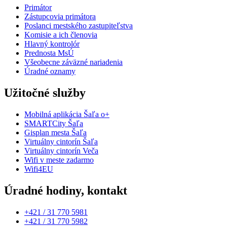
Primátor
Zástupcovia primátora
Poslanci mestského zastupiteľstva
Komisie a ich členovia
Hlavný kontrolór
Prednosta MsÚ
Všeobecne záväzné nariadenia
Úradné oznamy
Užitočné služby
Mobilná aplikácia Šaľa o+
SMARTCity Šaľa
Gisplan mesta Šaľa
Virtuálny cintorín Šaľa
Virtuálny cintorín Veča
Wifi v meste zadarmo
Wifi4EU
Úradné hodiny, kontakt
+421 / 31 770 5981
+421 / 31 770 5982