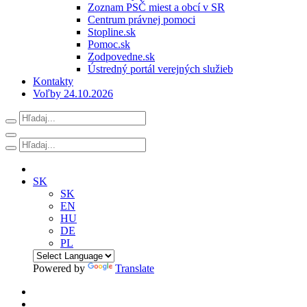
Zoznam PSČ miest a obcí v SR
Centrum právnej pomoci
Stopline.sk
Pomoc.sk
Zodpovedne.sk
Ústredný portál verejných služieb
Kontakty
Voľby 24.10.2026
SK
SK
EN
HU
DE
PL
Powered by
Translate