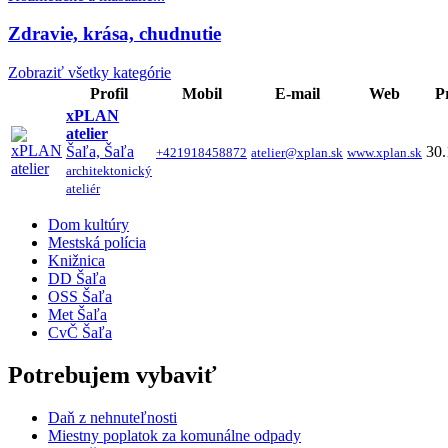
Zdravie, krása, chudnutie
Zobraziť všetky kategórie
Profil
Mobil
E-mail
Web
P
xPLAN
atelier
Šaľa, Šaľa
30.
+421918458872
atelier@xplan.sk
www.xplan.sk
architektonický
ateliér
Dom kultúry
Mestská polícia
Knižnica
DD Šaľa
OSS Šaľa
Met Šaľa
CvČ Šaľa
Potrebujem vybaviť
Daň z nehnuteľnosti
Miestny poplatok za komunálne odpady