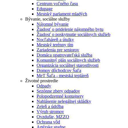
Centrum voľného času
Edupage
Mestský parlament mladých
Bývanie, sociálne služby
Nájomné bývanie
Žiadosť o pridelenie nájomného bytu
Žiadosť o poskytnutie sociálnych služieb
Nocľaháreň a útulky
Mestský terénny tím
Zariadenia pre seniorov
Domáca opatrovateľská služba
Komunitný plán sociálnych služieb
Organizácia sociálnej starostlivosti
Domov dôchodcov Šaľa
MeT Šaľa - mestská tepláreň
Životné prostredie
Odpady
Sezónne zbery odpadov
Polopodzemné kontajnery
Nahlásenie nelegálnej skládky
Zeleň a údržba
Výrub stromov
Ovzdušie, MZZO
Ochrana vôd
Artézske studne