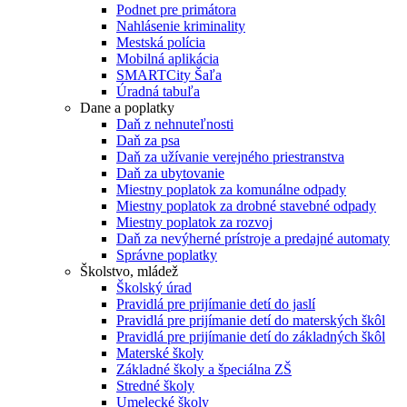
Podnet pre primátora
Nahlásenie kriminality
Mestská polícia
Mobilná aplikácia
SMARTCity Šaľa
Úradná tabuľa
Dane a poplatky
Daň z nehnuteľnosti
Daň za psa
Daň za užívanie verejného priestranstva
Daň za ubytovanie
Miestny poplatok za komunálne odpady
Miestny poplatok za drobné stavebné odpady
Miestny poplatok za rozvoj
Daň za nevýherné prístroje a predajné automaty
Správne poplatky
Školstvo, mládež
Školský úrad
Pravidlá pre prijímanie detí do jaslí
Pravidlá pre prijímanie detí do materských škôl
Pravidlá pre prijímanie detí do základných škôl
Materské školy
Základné školy a špeciálna ZŠ
Stredné školy
Umelecké školy