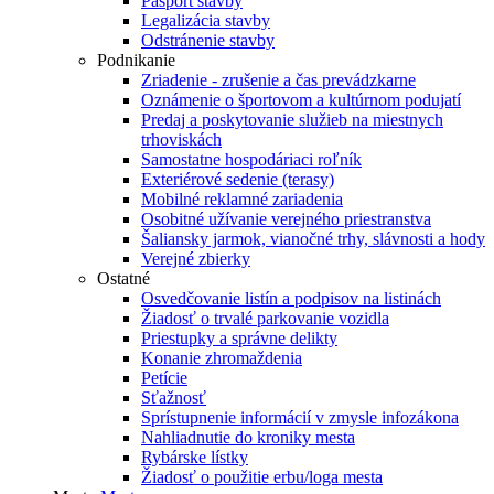
Pasport stavby
Legalizácia stavby
Odstránenie stavby
Podnikanie
Zriadenie - zrušenie a čas prevádzkarne
Oznámenie o športovom a kultúrnom podujatí
Predaj a poskytovanie služieb na miestnych
trhoviskách
Samostatne hospodáriaci roľník
Exteriérové sedenie (terasy)
Mobilné reklamné zariadenia
Osobitné užívanie verejného priestranstva
Šaliansky jarmok, vianočné trhy, slávnosti a hody
Verejné zbierky
Ostatné
Osvedčovanie listín a podpisov na listinách
Žiadosť o trvalé parkovanie vozidla
Priestupky a správne delikty
Konanie zhromaždenia
Petície
Sťažnosť
Sprístupnenie informácií v zmysle infozákona
Nahliadnutie do kroniky mesta
Rybárske lístky
Žiadosť o použitie erbu/loga mesta