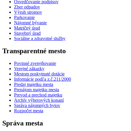
Osvedčovanie podpisov
Zber odpadov
Výrub stromov
Parkovanie
Nájomné bývanie
Matričný úrad
Stavebný úrad
Sociálne a zdravotné služby
Transparentné mesto
Povinné zverejňovanie
Verejné zákazky
Mestom poskytnuté dotácie
Informácie podľa z.č.211/2000
Predaj majetku mesta
Prenájom majetku mesta
Prevod a prechod majetku
Archív výberových konaní
Správa nájomných bytov
Rozpočet mesta
Správa mesta