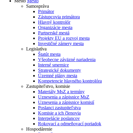
Mesto
Mesto
Samospráva
Primátor
Zástupcovia primátora
Hlavný kontrolór
Organizácie mesta
Partnerské mestá
Projekty EU a rozvoj mesta
Investičné zámery mesta
Legislatíva
Štatút mesta
Všeobecne záväzné nariadenia
Interné smernice
Strategické dokumenty
Územné plány mesta
Kompetencie hlavného kontrolóra
Zastupiteľstvo, komisie
Materiály MsZ a termíny
Uznesenia a zápisnice MsZ
Uznesenia a zápisnice komisií
Poslanci zastupiteľstva
Komisie a ich členovia
Interpelácie poslancov
Rokovací a odmeňovací poriadok
Hospodárenie