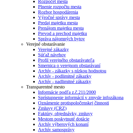
Rozpočet mesta
Plnenie rozpočtu mesta
Rozbor hospodárenia
Výročné správy mesta
Predaj majetku mesta
Prenájom majetku mesta
Prevod a prechod majetku
Správa nájomných bytov
Verejné obstarávanie
Verejné zákazky
Súťaž návrhov
Profil verejného obstarávateľa
Smernica o verejnom obstarávaní
Archív - zákazky s nízkou hodnotou
Archív - podlimitné zákazky
Archív - nadlimitné zákazky
Transparentné mesto
Informácie podľa z.č.211/2000
Sprístupnenie informácií v zmysle infozákona
Oznámenie protispoločenskej činnosti
Zmluvy (CRZ)
Faktúry, objednávky, zmluvy
Mestom poskytnuté dotácie
Archív výberových konaní
Archív samosprávy