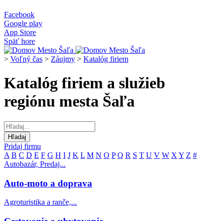
Facebook
Google play
App Store
Späť hore
>
Voľný čas
>
Záujmy
>
Katalóg firiem
Katalóg firiem a služieb
regiónu mesta Šaľa
Pridaj firmu
A
B
C
D
E
F
G
H
I
J
K
L
M
N
O
P
Q
R
S
T
U
V
W
X
Y
Z
#
Autobazár, Predaj...
Auto-moto a doprava
Agroturistika a ranče,...