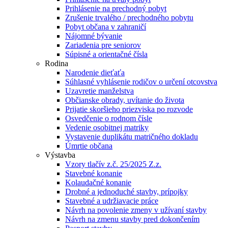
Prihlásenie na prechodný pobyt
Zrušenie trvalého / prechodného pobytu
Pobyt občana v zahraničí
Nájomné bývanie
Zariadenia pre seniorov
Súpisné a orientačné čísla
Rodina
Narodenie dieťaťa
Súhlasné vyhlásenie rodičov o určení otcovstva
Uzavretie manželstva
Občianske obrady, uvítanie do života
Prijatie skoršieho priezviska po rozvode
Osvedčenie o rodnom čísle
Vedenie osobitnej matriky
Vystavenie duplikátu matričného dokladu
Úmrtie občana
Výstavba
Vzory tlačív z.č. 25/2025 Z.z.
Stavebné konanie
Kolaudačné konanie
Drobné a jednoduché stavby, prípojky
Stavebné a udržiavacie práce
Návrh na povolenie zmeny v užívaní stavby
Návrh na zmenu stavby pred dokončením