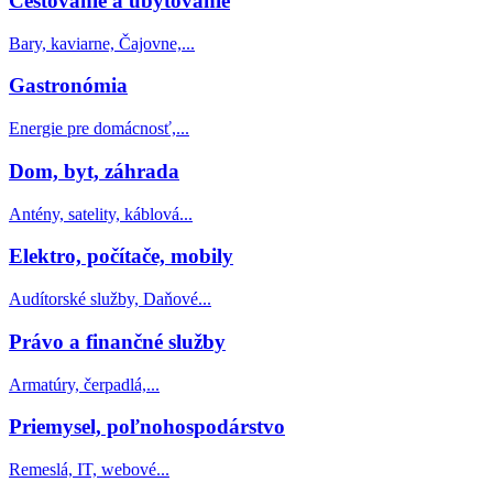
Cestovanie a ubytovanie
Bary, kaviarne, Čajovne,...
Gastronómia
Energie pre domácnosť,...
Dom, byt, záhrada
Antény, satelity, káblová...
Elektro, počítače, mobily
Audítorské služby, Daňové...
Právo a finančné služby
Armatúry, čerpadlá,...
Priemysel, poľnohospodárstvo
Remeslá, IT, webové...