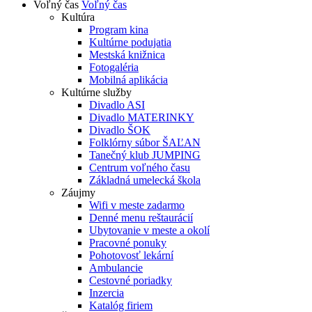
Voľný čas
Voľný čas
Kultúra
Program kina
Kultúrne podujatia
Mestská knižnica
Fotogaléria
Mobilná aplikácia
Kultúrne služby
Divadlo ASI
Divadlo MATERINKY
Divadlo ŠOK
Folklórny súbor ŠAĽAN
Tanečný klub JUMPING
Centrum voľného času
Základná umelecká škola
Záujmy
Wifi v meste zadarmo
Denné menu reštaurácií
Ubytovanie v meste a okolí
Pracovné ponuky
Pohotovosť lekární
Ambulancie
Cestovné poriadky
Inzercia
Katalóg firiem