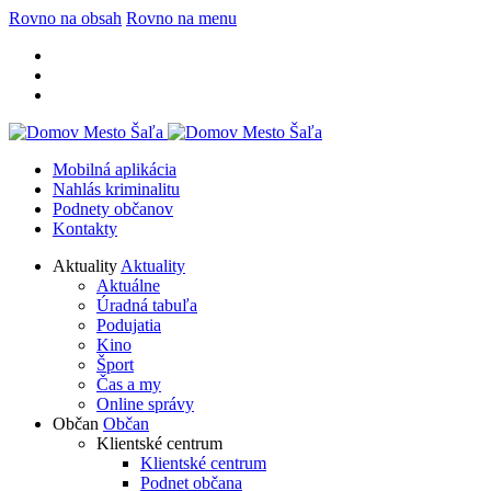
Rovno na obsah
Rovno na menu
Mobilná aplikácia
Nahlás kriminalitu
Podnety občanov
Kontakty
Aktuality
Aktuality
Aktuálne
Úradná tabuľa
Podujatia
Kino
Šport
Čas a my
Online správy
Občan
Občan
Klientské centrum
Klientské centrum
Podnet občana