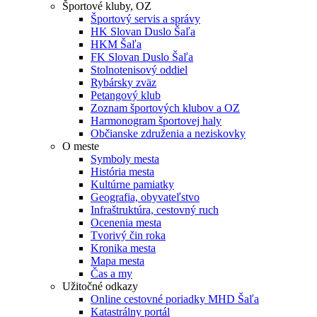
Športové kluby, OZ
Športový servis a správy
HK Slovan Duslo Šaľa
HKM Šaľa
FK Slovan Duslo Šaľa
Stolnotenisový oddiel
Rybársky zväz
Petangový klub
Zoznam športových klubov a OZ
Harmonogram športovej haly
Občianske združenia a neziskovky
O meste
Symboly mesta
História mesta
Kultúrne pamiatky
Geografia, obyvateľstvo
Infraštruktúra, cestovný ruch
Ocenenia mesta
Tvorivý čin roka
Kronika mesta
Mapa mesta
Čas a my
Užitočné odkazy
Online cestovné poriadky MHD Šaľa
Katastrálny portál