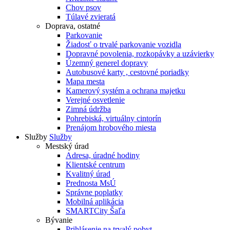
Chov psov
Túlavé zvieratá
Doprava, ostatné
Parkovanie
Žiadosť o trvalé parkovanie vozidla
Dopravné povolenia, rozkopávky a uzávierky
Územný generel dopravy
Autobusové karty , cestovné poriadky
Mapa mesta
Kamerový systém a ochrana majetku
Verejné osvetlenie
Zimná údržba
Pohrebiská, virtuálny cintorín
Prenájom hrobového miesta
Služby
Služby
Mestský úrad
Adresa, úradné hodiny
Klientské centrum
Kvalitný úrad
Prednosta MsÚ
Správne poplatky
Mobilná aplikácia
SMARTCity Šaľa
Bývanie
Prihlásenie na trvalý pobyt