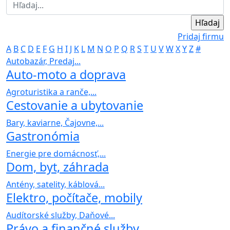
Pridaj firmu
A
B
C
D
E
F
G
H
I
J
K
L
M
N
O
P
Q
R
S
T
U
V
W
X
Y
Z
#
Autobazár, Predaj...
Auto-moto a doprava
Agroturistika a ranče,...
Cestovanie a ubytovanie
Bary, kaviarne, Čajovne,...
Gastronómia
Energie pre domácnosť,...
Dom, byt, záhrada
Antény, satelity, káblová...
Elektro, počítače, mobily
Audítorské služby, Daňové...
Právo a finančné služby