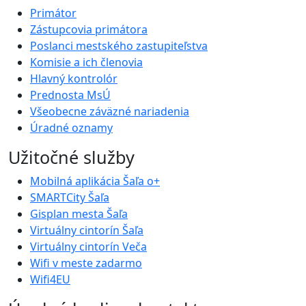
Primátor
Zástupcovia primátora
Poslanci mestského zastupiteľstva
Komisie a ich členovia
Hlavný kontrolór
Prednosta MsÚ
Všeobecne záväzné nariadenia
Úradné oznamy
Užitočné služby
Mobilná aplikácia Šaľa o+
SMARTCity Šaľa
Gisplan mesta Šaľa
Virtuálny cintorín Šaľa
Virtuálny cintorín Veča
Wifi v meste zadarmo
Wifi4EU