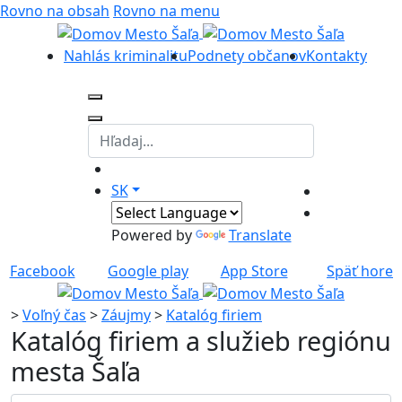
Rovno na obsah
Rovno na menu
Nahlás kriminalitu
Podnety občanov
Kontakty
SK
Powered by
Translate
Facebook
Google play
App Store
Späť hore
>
Voľný čas
>
Záujmy
>
Katalóg firiem
Katalóg firiem a služieb regiónu
mesta Šaľa