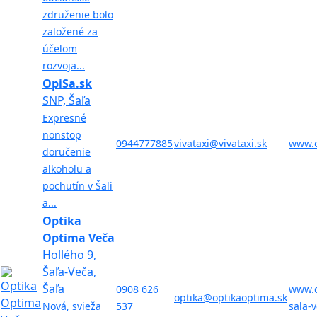
združenie bolo
založené za
účelom
rozvoja...
OpiSa.sk
SNP, Šaľa
Expresné
nonstop
0944777885
vivataxi@vivataxi.sk
www.o
doručenie
alkoholu a
pochutín v Šali
a...
Optika
Optima Veča
Hollého 9,
Šaľa-Veča,
Šaľa
0908 626
www.o
optika@optikaoptima.sk
Nová, svieža
537
sala-