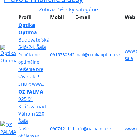
Zobraziť všetky kategórie
Profil
Mobil
E-mail
Web
Optika
Optima
Budovateľská
546/24, Šaľa
www.o
Ponúkame
0915730342
mail@optikaoptima.sk
sala
optimálne
reišenie pre
váš zrak. E-
SHOP: www...
OZ PALMA
925 91
Kráľová nad
Váhom 220,
Šaľa
Naše
0907421111
info@oz-palma.sk
www.o
občianske