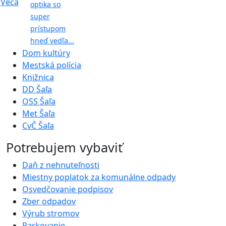
optika so
super
prístupom
hneď vedľa...
Dom kultúry
Mestská polícia
Knižnica
DD Šaľa
OSS Šaľa
Met Šaľa
CvČ Šaľa
Potrebujem vybaviť
Daň z nehnuteľnosti
Miestny poplatok za komunálne odpady
Osvedčovanie podpisov
Zber odpadov
Výrub stromov
Parkovanie