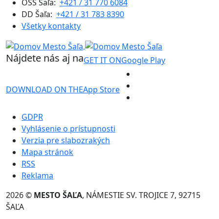
OSS Šaľa:
+421 / 31 770 6084
DD Šaľa:
+421 / 31 783 8390
Všetky kontakty
Nájdete nás aj na
GET IT ON
Google Play
DOWNLOAD ON THE
App Store
GDPR
Vyhlásenie o prístupnosti
Verzia pre slabozrakých
Mapa stránok
RSS
Reklama
2026 ©
MESTO ŠAĽA
, NÁMESTIE SV. TROJICE 7, 92715
ŠAĽA