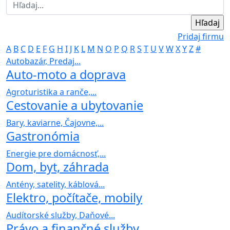
Pridaj firmu
A
B
C
D
E
F
G
H
I
J
K
L
M
N
O
P
Q
R
S
T
U
V
W
X
Y
Z
#
Autobazár, Predaj...
Auto-moto a doprava
Agroturistika a ranče,...
Cestovanie a ubytovanie
Bary, kaviarne, Čajovne,...
Gastronómia
Energie pre domácnosť,...
Dom, byt, záhrada
Antény, satelity, káblová...
Elektro, počítače, mobily
Audítorské služby, Daňové...
Právo a finančné služby