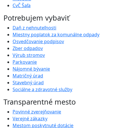
CvČ Šaľa
Potrebujem vybaviť
Daň z nehnuteľnosti
Miestny poplatok za komunálne odpady
Osvedčovanie podpisov
Zber odpadov
Výrub stromov
Parkovanie
Nájomné bývanie
Matričný úrad
Stavebný úrad
Sociálne a zdravotné služby
Transparentné mesto
Povinné zverejňovanie
Verejné zákazky
Mestom poskytnuté dotácie