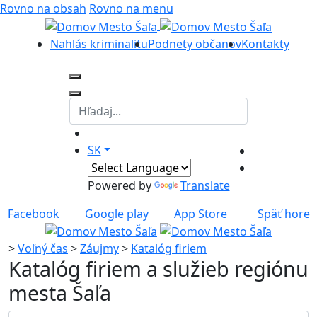
Rovno na obsah
Rovno na menu
Nahlás kriminalitu
Podnety občanov
Kontakty
SK
Powered by
Translate
Facebook
Google play
App Store
Späť hore
>
Voľný čas
>
Záujmy
>
Katalóg firiem
Katalóg firiem a služieb regiónu
mesta Šaľa