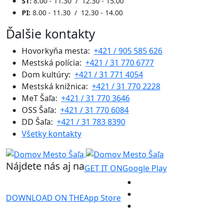
ŠT:
8.00 - 11.30 / 12.30 - 15.00
PI:
8.00 - 11.30 / 12.30 - 14.00
Ďalšie kontakty
Hovorkyňa mesta:
+421 / 905 585 626
Mestská polícia:
+421 / 31 770 6777
Dom kultúry:
+421 / 31 771 4054
Mestská knižnica:
+421 / 31 770 2228
MeT Šaľa:
+421 / 31 770 3646
OSS Šaľa:
+421 / 31 770 6084
DD Šaľa:
+421 / 31 783 8390
Všetky kontakty
Nájdete nás aj na
GET IT ON
Google Play
DOWNLOAD ON THE
App Store