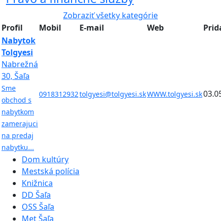
Zobraziť všetky kategórie
Profil
Mobil
E-mail
Web
Prid
Nabytok
Tolgyesi
Nabrežná
30, Šaľa
Sme
03.0
0918312932
tolgyesi@tolgyesi.sk
WWW.tolgyesi.sk
obchod s
nabytkom
zamerajuci
na predaj
nabytku...
Dom kultúry
Mestská polícia
Knižnica
DD Šaľa
OSS Šaľa
Met Šaľa