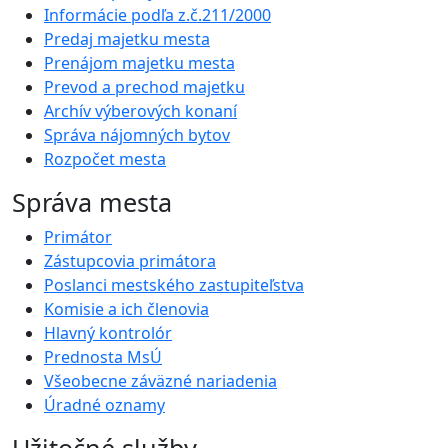
Informácie podľa z.č.211/2000
Predaj majetku mesta
Prenájom majetku mesta
Prevod a prechod majetku
Archív výberových konaní
Správa nájomných bytov
Rozpočet mesta
Správa mesta
Primátor
Zástupcovia primátora
Poslanci mestského zastupiteľstva
Komisie a ich členovia
Hlavný kontrolór
Prednosta MsÚ
Všeobecne záväzné nariadenia
Úradné oznamy