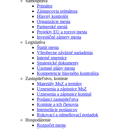
Samospráva
Primátor
Zástupcovia primátora
Hlavný kontrolór
Organizácie mesta
Partnerské mestá
Projekty EU a rozvoj mesta
Investičné zámery mesta
Legislatíva
Štatút mesta
Všeobecne záväzné nariadenia
Interné smernice
Strategické dokumenty
Územné plány mesta
Kompetencie hlavného kontrolóra
Zastupiteľstvo, komisie
Materiály MsZ a termíny
Uznesenia a zápisnice MsZ
Uznesenia a zápisnice komisií
Poslanci zastupiteľstva
Komisie a ich členovia
Interpelácie poslancov
Rokovací a odmeňovací poriadok
Hospodárenie
Rozpočet mesta