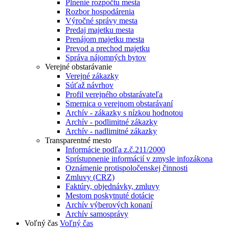
Plnenie rozpočtu mesta
Rozbor hospodárenia
Výročné správy mesta
Predaj majetku mesta
Prenájom majetku mesta
Prevod a prechod majetku
Správa nájomných bytov
Verejné obstarávanie
Verejné zákazky
Súťaž návrhov
Profil verejného obstarávateľa
Smernica o verejnom obstarávaní
Archív - zákazky s nízkou hodnotou
Archív - podlimitné zákazky
Archív - nadlimitné zákazky
Transparentné mesto
Informácie podľa z.č.211/2000
Sprístupnenie informácií v zmysle infozákona
Oznámenie protispoločenskej činnosti
Zmluvy (CRZ)
Faktúry, objednávky, zmluvy
Mestom poskytnuté dotácie
Archív výberových konaní
Archív samosprávy
Voľný čas
Voľný čas