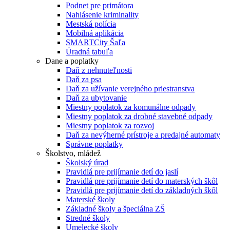
Podnet pre primátora
Nahlásenie kriminality
Mestská polícia
Mobilná aplikácia
SMARTCity Šaľa
Úradná tabuľa
Dane a poplatky
Daň z nehnuteľnosti
Daň za psa
Daň za užívanie verejného priestranstva
Daň za ubytovanie
Miestny poplatok za komunálne odpady
Miestny poplatok za drobné stavebné odpady
Miestny poplatok za rozvoj
Daň za nevýherné prístroje a predajné automaty
Správne poplatky
Školstvo, mládež
Školský úrad
Pravidlá pre prijímanie detí do jaslí
Pravidlá pre prijímanie detí do materských škôl
Pravidlá pre prijímanie detí do základných škôl
Materské školy
Základné školy a špeciálna ZŠ
Stredné školy
Umelecké školy