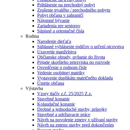
Prihlásenie na prechodný pobyt
Zrušenie trvalého / prechodného pobytu
Pobyt občana v zahraničí
Nájomné bývanie
Zariadenia pre seniorov
Súpisné a orientačné čísla
Rodina
Narodenie dieťaťa
Súhlasné vyhlásenie rodičov o určení otcovstva
Uzavretie manželstva
Občianske obrady, uvítanie do života
Prijatie skoršieho priezviska po rozvode
Osvedčenie o rodnom čísle
Vedenie osobitnej matriky
Vystavenie duplikátu matričného dokladu
Úmrtie občana
Výstavba
Vzory tlačív z.č. 25/2025 Z.z.
Stavebné konanie
Kolaudačné konanie
Drobné a jednoduché stavby, prípojky
Stavebné a udržiavacie práce
Návrh na povolenie zmeny v užívaní stavby
Návrh na zmenu stavby pred dokončením