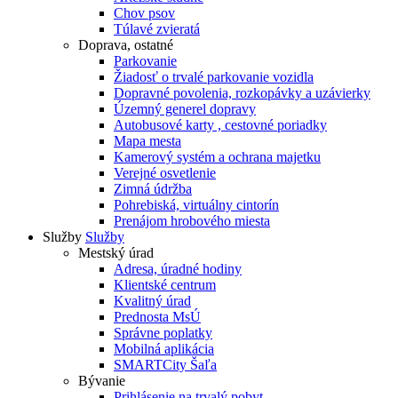
Chov psov
Túlavé zvieratá
Doprava, ostatné
Parkovanie
Žiadosť o trvalé parkovanie vozidla
Dopravné povolenia, rozkopávky a uzávierky
Územný generel dopravy
Autobusové karty , cestovné poriadky
Mapa mesta
Kamerový systém a ochrana majetku
Verejné osvetlenie
Zimná údržba
Pohrebiská, virtuálny cintorín
Prenájom hrobového miesta
Služby
Služby
Mestský úrad
Adresa, úradné hodiny
Klientské centrum
Kvalitný úrad
Prednosta MsÚ
Správne poplatky
Mobilná aplikácia
SMARTCity Šaľa
Bývanie
Prihlásenie na trvalý pobyt