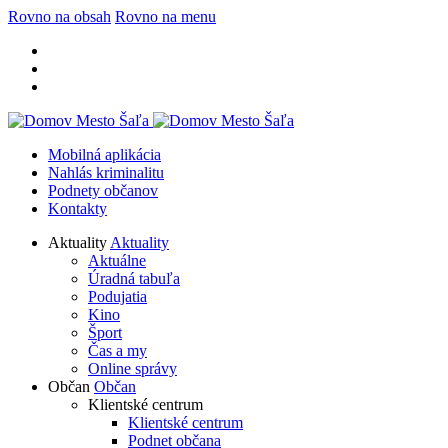
Rovno na obsah
Rovno na menu
Mobilná aplikácia
Nahlás kriminalitu
Podnety občanov
Kontakty
Aktuality
Aktuality
Aktuálne
Úradná tabuľa
Podujatia
Kino
Šport
Čas a my
Online správy
Občan
Občan
Klientské centrum
Klientské centrum
Podnet občana