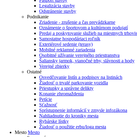
Pasport stavby
Legalizácia stavby
Odstránenie stavby
Podnikanie
Zriadenie - zrušenie a čas prevádzkarne
Oznámenie o športovom a kultúrnom podujatí
Predaj a poskytovanie služieb na miestnych trhovi
Samostatne hospodáriaci roľník
Exteriérové sedenie (terasy)
Mobilné reklamné zariadenia
Osobitné užívanie verejného priestranstva
Šaliansky jarmok, vianočné trhy, slávnosti a hody
Verejné zbierky
Ostatné
Osvedčovanie listín a podpisov na listinách
Žiadosť o trvalé parkovanie vozidla
Priestupky a správne delikty
Konanie zhromaždenia
Petície
Sťažnosť
Sprístupnenie informácií v zmysle infozákona
Nahliadnutie do kroniky mesta
Rybárske lístky
Žiadosť o použitie erbu/loga mesta
Mesto
Mesto