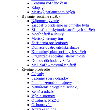
Centrum voľného času
Edupage
Mestský parlament mladých
Bývanie, sociálne služby
Nájomné bývanie
Žiadosť o pridelenie nájomného bytu
Žiadosť o poskytnutie sociálnych služieb
Nocľaháreň a útulky
Mestský terénny tím
Zariadenia pre seniorov
Domáca opatrovateľská služba
Komunitný plán sociálnych služieb
Organizácia sociálnej starostlivosti
Domov dôchodcov Šaľa
MeT Šaľa - mestská tepláreň
Životné prostredie
Odpady
Sezónne zbery odpadov
Polopodzemné kontajnery
Nahlásenie nelegálnej skládky
Zeleň a údržba
Výrub stromov
Ovzdušie, MZZO
Ochrana vôd
Artézske studne