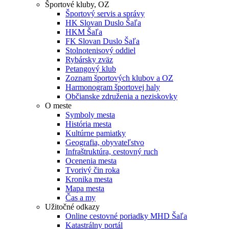
Športové kluby, OZ
Športový servis a správy
HK Slovan Duslo Šaľa
HKM Šaľa
FK Slovan Duslo Šaľa
Stolnotenisový oddiel
Rybársky zväz
Petangový klub
Zoznam športových klubov a OZ
Harmonogram športovej haly
Občianske združenia a neziskovky
O meste
Symboly mesta
História mesta
Kultúrne pamiatky
Geografia, obyvateľstvo
Infraštruktúra, cestovný ruch
Ocenenia mesta
Tvorivý čin roka
Kronika mesta
Mapa mesta
Čas a my
Užitočné odkazy
Online cestovné poriadky MHD Šaľa
Katastrálny portál