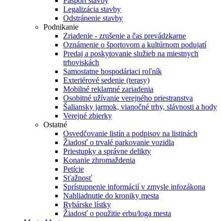
Pasport stavby
Legalizácia stavby
Odstránenie stavby
Podnikanie
Zriadenie - zrušenie a čas prevádzkarne
Oznámenie o športovom a kultúrnom podujatí
Predaj a poskytovanie služieb na miestnych
trhoviskách
Samostatne hospodáriaci roľník
Exteriérové sedenie (terasy)
Mobilné reklamné zariadenia
Osobitné užívanie verejného priestranstva
Šaliansky jarmok, vianočné trhy, slávnosti a hody
Verejné zbierky
Ostatné
Osvedčovanie listín a podpisov na listinách
Žiadosť o trvalé parkovanie vozidla
Priestupky a správne delikty
Konanie zhromaždenia
Petície
Sťažnosť
Sprístupnenie informácií v zmysle infozákona
Nahliadnutie do kroniky mesta
Rybárske lístky
Žiadosť o použitie erbu/loga mesta