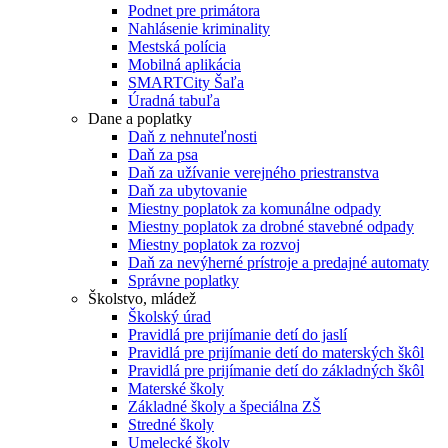
Podnet pre primátora
Nahlásenie kriminality
Mestská polícia
Mobilná aplikácia
SMARTCity Šaľa
Úradná tabuľa
Dane a poplatky
Daň z nehnuteľnosti
Daň za psa
Daň za užívanie verejného priestranstva
Daň za ubytovanie
Miestny poplatok za komunálne odpady
Miestny poplatok za drobné stavebné odpady
Miestny poplatok za rozvoj
Daň za nevýherné prístroje a predajné automaty
Správne poplatky
Školstvo, mládež
Školský úrad
Pravidlá pre prijímanie detí do jaslí
Pravidlá pre prijímanie detí do materských škôl
Pravidlá pre prijímanie detí do základných škôl
Materské školy
Základné školy a špeciálna ZŠ
Stredné školy
Umelecké školy