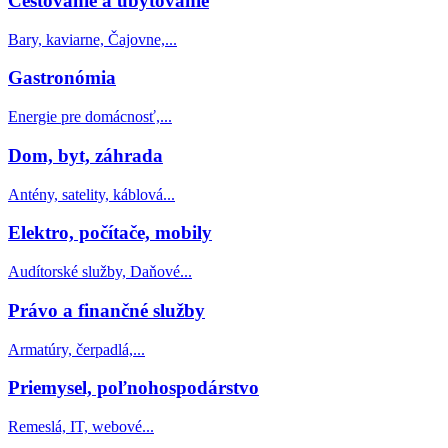
Cestovanie a ubytovanie
Bary, kaviarne, Čajovne,...
Gastronómia
Energie pre domácnosť,...
Dom, byt, záhrada
Antény, satelity, káblová...
Elektro, počítače, mobily
Audítorské služby, Daňové...
Právo a finančné služby
Armatúry, čerpadlá,...
Priemysel, poľnohospodárstvo
Remeslá, IT, webové...