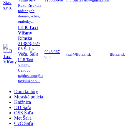
Vystavba -
915383646
lhprofistavsro@gmail.com
Rekonšrtukcia
rodinnych
domov,bytov,
omietky...
LLB Taxi
Vlčany
Rímska
2138/3, 927
05 Šaľa-
0948 067
Veča, Šaľa
taxi@llbtaxi.sk
llbtaxi.sk
985
LLB Taxi
Vlčany,
Cenovo
najdostupnejšia
taxislužba v...
Dom kultúry
Mestská polícia
Knižnica
DD Šaľa
OSS Šaľa
Met Šaľa
CvČ Šaľa