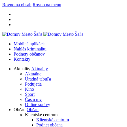
Rovno na obsah
Rovno na menu
Mobilná aplikácia
Nahlás kriminalitu
Podnety občanov
Kontakty
Aktuality
Aktuality
Aktuálne
Úradná tabuľa
Podujatia
Kino
Šport
Čas a my
Online správy
Občan
Občan
Klientské centrum
Klientské centrum
Podnet občana