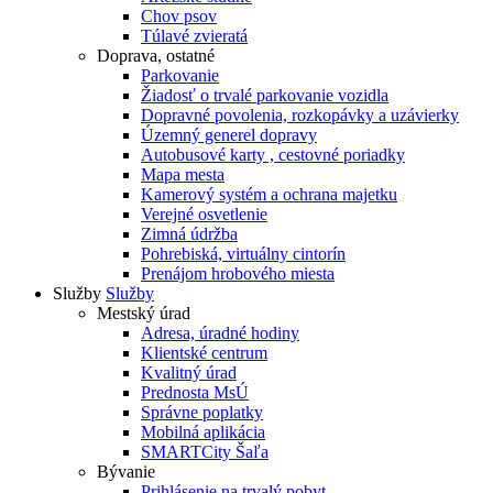
Chov psov
Túlavé zvieratá
Doprava, ostatné
Parkovanie
Žiadosť o trvalé parkovanie vozidla
Dopravné povolenia, rozkopávky a uzávierky
Územný generel dopravy
Autobusové karty , cestovné poriadky
Mapa mesta
Kamerový systém a ochrana majetku
Verejné osvetlenie
Zimná údržba
Pohrebiská, virtuálny cintorín
Prenájom hrobového miesta
Služby
Služby
Mestský úrad
Adresa, úradné hodiny
Klientské centrum
Kvalitný úrad
Prednosta MsÚ
Správne poplatky
Mobilná aplikácia
SMARTCity Šaľa
Bývanie
Prihlásenie na trvalý pobyt