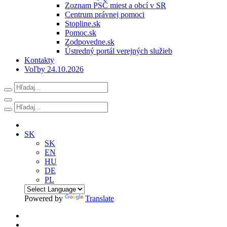
Zoznam PSČ miest a obcí v SR
Centrum právnej pomoci
Stopline.sk
Pomoc.sk
Zodpovedne.sk
Ústredný portál verejných služieb
Kontakty
Voľby 24.10.2026
SK
SK
EN
HU
DE
PL
Powered by
Translate