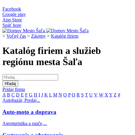
Facebook
Google play
App Store
Späť hore
>
Voľný čas
>
Záujmy
>
Katalóg firiem
Katalóg firiem a služieb
regiónu mesta Šaľa
Pridaj firmu
A
B
C
D
E
F
G
H
I
J
K
L
M
N
O
P
Q
R
S
T
U
V
W
X
Y
Z
#
Autobazár, Predaj...
Auto-moto a doprava
Agroturistika a ranče,...