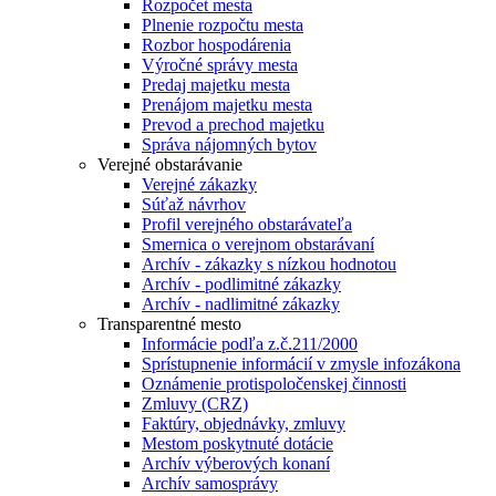
Rozpočet mesta
Plnenie rozpočtu mesta
Rozbor hospodárenia
Výročné správy mesta
Predaj majetku mesta
Prenájom majetku mesta
Prevod a prechod majetku
Správa nájomných bytov
Verejné obstarávanie
Verejné zákazky
Súťaž návrhov
Profil verejného obstarávateľa
Smernica o verejnom obstarávaní
Archív - zákazky s nízkou hodnotou
Archív - podlimitné zákazky
Archív - nadlimitné zákazky
Transparentné mesto
Informácie podľa z.č.211/2000
Sprístupnenie informácií v zmysle infozákona
Oznámenie protispoločenskej činnosti
Zmluvy (CRZ)
Faktúry, objednávky, zmluvy
Mestom poskytnuté dotácie
Archív výberových konaní
Archív samosprávy