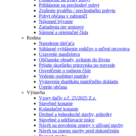
Prihlásenie na prechodný pobyt
Zrušenie trvalého / prechodného pobytu
Pobyt občana v zahraničí
Nájomné bývanie
Zariadenia pre seniorov
Súpisné a orientačné čísla
Rodina
Narodenie dieťaťa
Súhlasné vyhlásenie rodičov o určení otcovstva
Uzavretie manželstva
Občianske obrady, uvítanie do života
Prijatie skoršieho priezviska po rozvode
Osvedčenie o rodnom čísle
Vedenie osobitnej matriky
Vystavenie duplikátu matričného dokladu
Úmrtie občana
Výstavba
Vzory tlačív z.č. 25/2025 Z.z.
Stavebné konanie
Kolaudačné konanie
Drobné a jednoduché stavby, prípojky
Stavebné a udržiavacie práce
Návrh na povolenie zmeny v užívaní stavby
Návrh na zmenu stavby pred dokončením