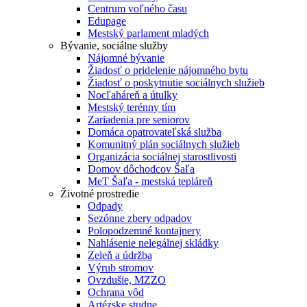
Centrum voľného času
Edupage
Mestský parlament mladých
Bývanie, sociálne služby
Nájomné bývanie
Žiadosť o pridelenie nájomného bytu
Žiadosť o poskytnutie sociálnych služieb
Nocľaháreň a útulky
Mestský terénny tím
Zariadenia pre seniorov
Domáca opatrovateľská služba
Komunitný plán sociálnych služieb
Organizácia sociálnej starostlivosti
Domov dôchodcov Šaľa
MeT Šaľa - mestská tepláreň
Životné prostredie
Odpady
Sezónne zbery odpadov
Polopodzemné kontajnery
Nahlásenie nelegálnej skládky
Zeleň a údržba
Výrub stromov
Ovzdušie, MZZO
Ochrana vôd
Artézske studne