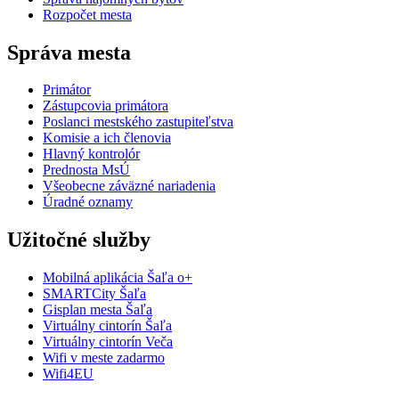
Rozpočet mesta
Správa mesta
Primátor
Zástupcovia primátora
Poslanci mestského zastupiteľstva
Komisie a ich členovia
Hlavný kontrolór
Prednosta MsÚ
Všeobecne záväzné nariadenia
Úradné oznamy
Užitočné služby
Mobilná aplikácia Šaľa o+
SMARTCity Šaľa
Gisplan mesta Šaľa
Virtuálny cintorín Šaľa
Virtuálny cintorín Veča
Wifi v meste zadarmo
Wifi4EU