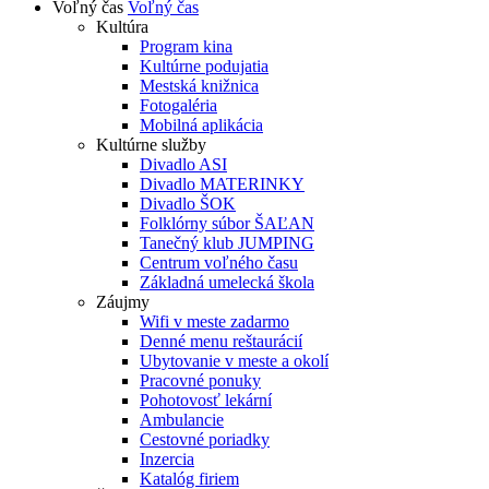
Voľný čas
Voľný čas
Kultúra
Program kina
Kultúrne podujatia
Mestská knižnica
Fotogaléria
Mobilná aplikácia
Kultúrne služby
Divadlo ASI
Divadlo MATERINKY
Divadlo ŠOK
Folklórny súbor ŠAĽAN
Tanečný klub JUMPING
Centrum voľného času
Základná umelecká škola
Záujmy
Wifi v meste zadarmo
Denné menu reštaurácií
Ubytovanie v meste a okolí
Pracovné ponuky
Pohotovosť lekární
Ambulancie
Cestovné poriadky
Inzercia
Katalóg firiem