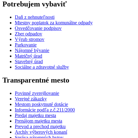
Potrebujem vybaviť
Daň z nehnuteľnosti
Miestny poplatok za komunálne odpady
Osvedčovanie podpisov
Zber odpadov
Výrub stromov
Parkovanie
Nájomné bývanie
Matričný úrad
Stavebný úrad
Sociálne a zdravotné služby
Transparentné mesto
Povinné zverejňovanie
Verejné zákazky
Mestom poskytnuté dotácie
Informácie podľa z.č.211/2000
Predaj majetku mesta
Prenájom majetku mesta
Prevod a prechod majetku
Archív výberových konaní
Správa nájomných bytov