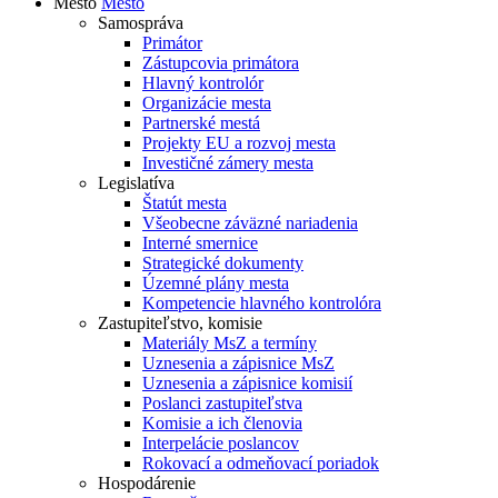
Mesto
Mesto
Samospráva
Primátor
Zástupcovia primátora
Hlavný kontrolór
Organizácie mesta
Partnerské mestá
Projekty EU a rozvoj mesta
Investičné zámery mesta
Legislatíva
Štatút mesta
Všeobecne záväzné nariadenia
Interné smernice
Strategické dokumenty
Územné plány mesta
Kompetencie hlavného kontrolóra
Zastupiteľstvo, komisie
Materiály MsZ a termíny
Uznesenia a zápisnice MsZ
Uznesenia a zápisnice komisií
Poslanci zastupiteľstva
Komisie a ich členovia
Interpelácie poslancov
Rokovací a odmeňovací poriadok
Hospodárenie