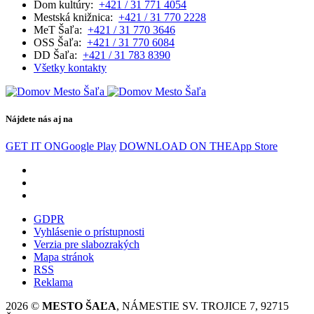
Dom kultúry:
+421 / 31 771 4054
Mestská knižnica:
+421 / 31 770 2228
MeT Šaľa:
+421 / 31 770 3646
OSS Šaľa:
+421 / 31 770 6084
DD Šaľa:
+421 / 31 783 8390
Všetky kontakty
Nájdete nás aj na
GET IT ON
Google Play
DOWNLOAD ON THE
App Store
GDPR
Vyhlásenie o prístupnosti
Verzia pre slabozrakých
Mapa stránok
RSS
Reklama
2026 ©
MESTO ŠAĽA
, NÁMESTIE SV. TROJICE 7, 92715