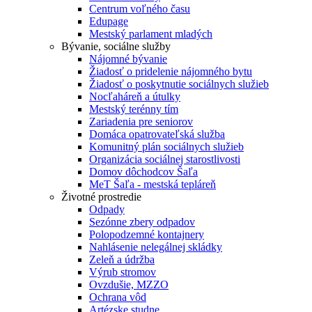
Centrum voľného času
Edupage
Mestský parlament mladých
Bývanie, sociálne služby
Nájomné bývanie
Žiadosť o pridelenie nájomného bytu
Žiadosť o poskytnutie sociálnych služieb
Nocľaháreň a útulky
Mestský terénny tím
Zariadenia pre seniorov
Domáca opatrovateľská služba
Komunitný plán sociálnych služieb
Organizácia sociálnej starostlivosti
Domov dôchodcov Šaľa
MeT Šaľa - mestská tepláreň
Životné prostredie
Odpady
Sezónne zbery odpadov
Polopodzemné kontajnery
Nahlásenie nelegálnej skládky
Zeleň a údržba
Výrub stromov
Ovzdušie, MZZO
Ochrana vôd
Artézske studne