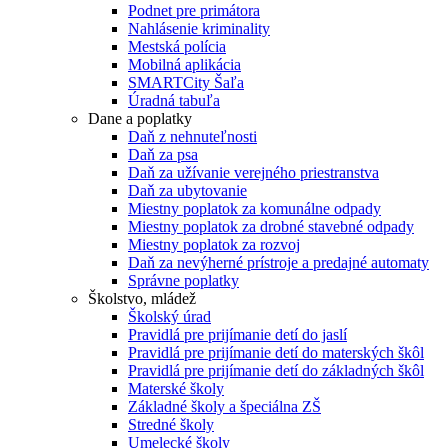
Podnet pre primátora
Nahlásenie kriminality
Mestská polícia
Mobilná aplikácia
SMARTCity Šaľa
Úradná tabuľa
Dane a poplatky
Daň z nehnuteľnosti
Daň za psa
Daň za užívanie verejného priestranstva
Daň za ubytovanie
Miestny poplatok za komunálne odpady
Miestny poplatok za drobné stavebné odpady
Miestny poplatok za rozvoj
Daň za nevýherné prístroje a predajné automaty
Správne poplatky
Školstvo, mládež
Školský úrad
Pravidlá pre prijímanie detí do jaslí
Pravidlá pre prijímanie detí do materských škôl
Pravidlá pre prijímanie detí do základných škôl
Materské školy
Základné školy a špeciálna ZŠ
Stredné školy
Umelecké školy