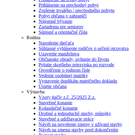
Prihlásenie na prechodný pobyt
Zrušenie trvalého / prechodného pobytu
Pobyt občana v zahraničí
Nájomné bývanie
Zariadenia pre seniorov
Súpisné a orientačné čísla
Rodina
Narodenie dieťaťa
Súhlasné vyhlásenie rodičov o určení otcovstva
Uzavretie manželstva
Občianske obrady, uvítanie do života
Prijatie skoršieho priezviska po rozvode
Osvedčenie o rodnom čísle
Vedenie osobitnej matriky
Vystavenie duplikátu matričného dokladu
Úmrtie občana
Výstavba
Vzory tlačív z.č. 25/2025 Z.z.
Stavebné konanie
Kolaudačné konanie
Drobné a jednoduché stavby, prípojky
Stavebné a udržiavacie práce
Návrh na povolenie zmeny v užívaní stavby
Návrh na zmenu stavby pred dokončením