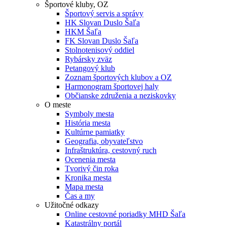
Športové kluby, OZ
Športový servis a správy
HK Slovan Duslo Šaľa
HKM Šaľa
FK Slovan Duslo Šaľa
Stolnotenisový oddiel
Rybársky zväz
Petangový klub
Zoznam športových klubov a OZ
Harmonogram športovej haly
Občianske združenia a neziskovky
O meste
Symboly mesta
História mesta
Kultúrne pamiatky
Geografia, obyvateľstvo
Infraštruktúra, cestovný ruch
Ocenenia mesta
Tvorivý čin roka
Kronika mesta
Mapa mesta
Čas a my
Užitočné odkazy
Online cestovné poriadky MHD Šaľa
Katastrálny portál