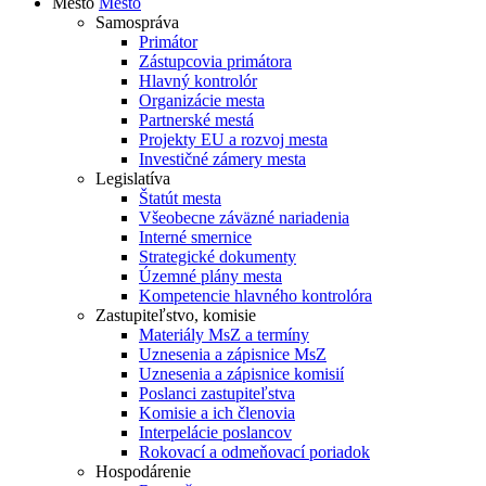
Mesto
Mesto
Samospráva
Primátor
Zástupcovia primátora
Hlavný kontrolór
Organizácie mesta
Partnerské mestá
Projekty EU a rozvoj mesta
Investičné zámery mesta
Legislatíva
Štatút mesta
Všeobecne záväzné nariadenia
Interné smernice
Strategické dokumenty
Územné plány mesta
Kompetencie hlavného kontrolóra
Zastupiteľstvo, komisie
Materiály MsZ a termíny
Uznesenia a zápisnice MsZ
Uznesenia a zápisnice komisií
Poslanci zastupiteľstva
Komisie a ich členovia
Interpelácie poslancov
Rokovací a odmeňovací poriadok
Hospodárenie