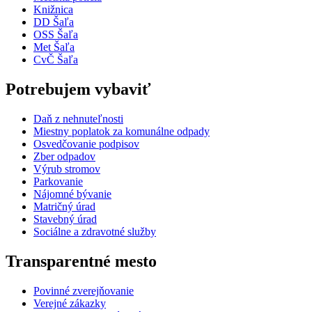
Knižnica
DD Šaľa
OSS Šaľa
Met Šaľa
CvČ Šaľa
Potrebujem vybaviť
Daň z nehnuteľnosti
Miestny poplatok za komunálne odpady
Osvedčovanie podpisov
Zber odpadov
Výrub stromov
Parkovanie
Nájomné bývanie
Matričný úrad
Stavebný úrad
Sociálne a zdravotné služby
Transparentné mesto
Povinné zverejňovanie
Verejné zákazky