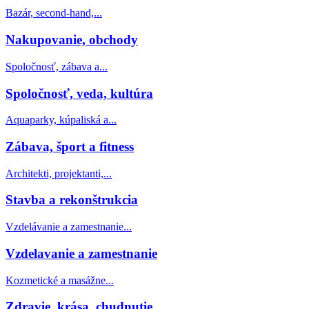
Bazár, second-hand,...
Nakupovanie, obchody
Spoločnosť, zábava a...
Spoločnosť, veda, kultúra
Aquaparky, kúpaliská a...
Zábava, šport a fitness
Architekti, projektanti,...
Stavba a rekonštrukcia
Vzdelávanie a zamestnanie...
Vzdelavanie a zamestnanie
Kozmetické a masážne...
Zdravie, krása, chudnutie