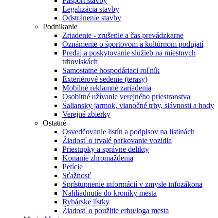
Pasport stavby
Legalizácia stavby
Odstránenie stavby
Podnikanie
Zriadenie - zrušenie a čas prevádzkarne
Oznámenie o športovom a kultúrnom podujatí
Predaj a poskytovanie služieb na miestnych
trhoviskách
Samostatne hospodáriaci roľník
Exteriérové sedenie (terasy)
Mobilné reklamné zariadenia
Osobitné užívanie verejného priestranstva
Šaliansky jarmok, vianočné trhy, slávnosti a hody
Verejné zbierky
Ostatné
Osvedčovanie listín a podpisov na listinách
Žiadosť o trvalé parkovanie vozidla
Priestupky a správne delikty
Konanie zhromaždenia
Petície
Sťažnosť
Sprístupnenie informácií v zmysle infozákona
Nahliadnutie do kroniky mesta
Rybárske lístky
Žiadosť o použitie erbu/loga mesta