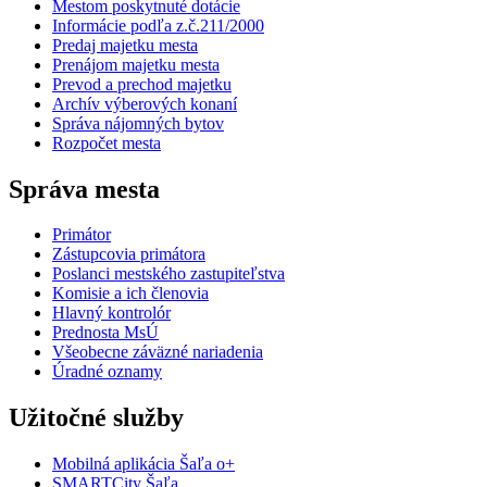
Mestom poskytnuté dotácie
Informácie podľa z.č.211/2000
Predaj majetku mesta
Prenájom majetku mesta
Prevod a prechod majetku
Archív výberových konaní
Správa nájomných bytov
Rozpočet mesta
Správa mesta
Primátor
Zástupcovia primátora
Poslanci mestského zastupiteľstva
Komisie a ich členovia
Hlavný kontrolór
Prednosta MsÚ
Všeobecne záväzné nariadenia
Úradné oznamy
Užitočné služby
Mobilná aplikácia Šaľa o+
SMARTCity Šaľa