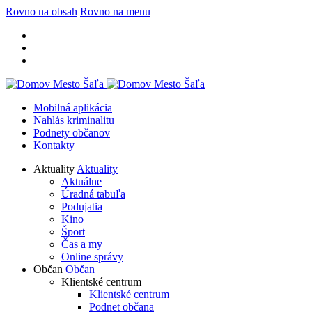
Rovno na obsah
Rovno na menu
Mobilná aplikácia
Nahlás kriminalitu
Podnety občanov
Kontakty
Aktuality
Aktuality
Aktuálne
Úradná tabuľa
Podujatia
Kino
Šport
Čas a my
Online správy
Občan
Občan
Klientské centrum
Klientské centrum
Podnet občana