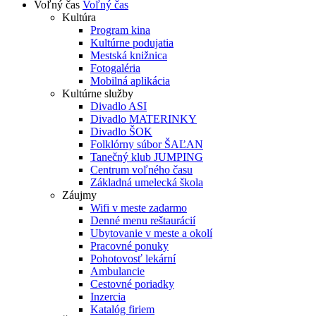
Voľný čas
Voľný čas
Kultúra
Program kina
Kultúrne podujatia
Mestská knižnica
Fotogaléria
Mobilná aplikácia
Kultúrne služby
Divadlo ASI
Divadlo MATERINKY
Divadlo ŠOK
Folklórny súbor ŠAĽAN
Tanečný klub JUMPING
Centrum voľného času
Základná umelecká škola
Záujmy
Wifi v meste zadarmo
Denné menu reštaurácií
Ubytovanie v meste a okolí
Pracovné ponuky
Pohotovosť lekární
Ambulancie
Cestovné poriadky
Inzercia
Katalóg firiem