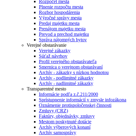
Rozpočet mesta
Plnenie rozpočtu mesta
Rozbor hospodárenia
Výročné správy mesta
Predaj majetku mesta
Prenájom majetku mesta
Prevod a prechod majetku
Správa nájomných bytov
Verejné obstarávanie
Verejné zákazky
Súťaž návrhov
Profil verejného obstarávateľa
Smernica o verejnom obstarávaní
Archív - zákazky s nízkou hodnotou
Archív - podlimitné zákazky
Archív - nadlimitné zákazky
Transparentné mesto
Informácie podľa z.č.211/2000
Sprístupnenie informácií v zmysle infozákona
Oznámenie protispoločenskej činnosti
Zmluvy (CRZ)
Faktúry, objednávky, zmluvy
Mestom poskytnuté dotácie
Archív výberových konaní
Archív samosprávy