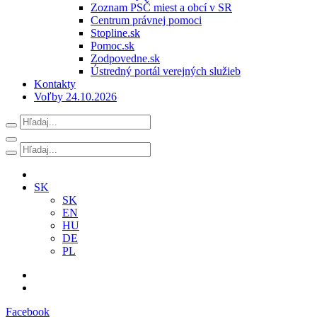
Zoznam PSČ miest a obcí v SR
Centrum právnej pomoci
Stopline.sk
Pomoc.sk
Zodpovedne.sk
Ústredný portál verejných služieb
Kontakty
Voľby 24.10.2026
SK
SK
EN
HU
DE
PL
Facebook