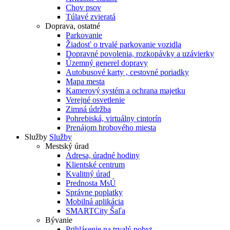
Chov psov
Túlavé zvieratá
Doprava, ostatné
Parkovanie
Žiadosť o trvalé parkovanie vozidla
Dopravné povolenia, rozkopávky a uzávierky
Územný generel dopravy
Autobusové karty , cestovné poriadky
Mapa mesta
Kamerový systém a ochrana majetku
Verejné osvetlenie
Zimná údržba
Pohrebiská, virtuálny cintorín
Prenájom hrobového miesta
Služby
Služby
Mestský úrad
Adresa, úradné hodiny
Klientské centrum
Kvalitný úrad
Prednosta MsÚ
Správne poplatky
Mobilná aplikácia
SMARTCity Šaľa
Bývanie
Prihlásenie na trvalý pobyt