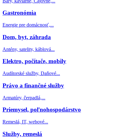
Bary, kaviarne, Čajovne,...
Gastronómia
Energie pre domácnosť,...
Dom, byt, záhrada
Antény, satelity, káblová...
Elektro, počítače, mobily
Audítorské služby, Daňové...
Právo a finančné služby
Armatúry, čerpadlá,...
Priemysel, poľnohospodárstvo
Remeslá, IT, webové...
Služby, remeslá