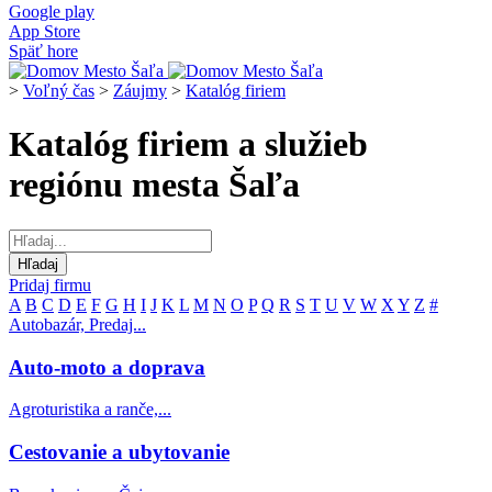
Google play
App Store
Späť hore
>
Voľný čas
>
Záujmy
>
Katalóg firiem
Katalóg firiem a služieb
regiónu mesta Šaľa
Pridaj firmu
A
B
C
D
E
F
G
H
I
J
K
L
M
N
O
P
Q
R
S
T
U
V
W
X
Y
Z
#
Autobazár, Predaj...
Auto-moto a doprava
Agroturistika a ranče,...
Cestovanie a ubytovanie