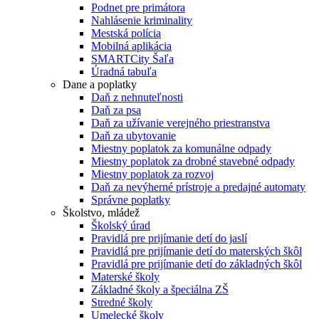
Podnet pre primátora
Nahlásenie kriminality
Mestská polícia
Mobilná aplikácia
SMARTCity Šaľa
Úradná tabuľa
Dane a poplatky
Daň z nehnuteľnosti
Daň za psa
Daň za užívanie verejného priestranstva
Daň za ubytovanie
Miestny poplatok za komunálne odpady
Miestny poplatok za drobné stavebné odpady
Miestny poplatok za rozvoj
Daň za nevýherné prístroje a predajné automaty
Správne poplatky
Školstvo, mládež
Školský úrad
Pravidlá pre prijímanie detí do jaslí
Pravidlá pre prijímanie detí do materských škôl
Pravidlá pre prijímanie detí do základných škôl
Materské školy
Základné školy a špeciálna ZŠ
Stredné školy
Umelecké školy