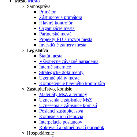
Mesto
Mesto
Samospráva
Primátor
Zástupcovia primátora
Hlavný kontrolór
Organizácie mesta
Partnerské mestá
Projekty EU a rozvoj mesta
Investičné zámery mesta
Legislatíva
Štatút mesta
Všeobecne záväzné nariadenia
Interné smernice
Strategické dokumenty
Územné plány mesta
Kompetencie hlavného kontrolóra
Zastupiteľstvo, komisie
Materiály MsZ a termíny
Uznesenia a zápisnice MsZ
Uznesenia a zápisnice komisií
Poslanci zastupiteľstva
Komisie a ich členovia
Interpelácie poslancov
Rokovací a odmeňovací poriadok
Hospodárenie