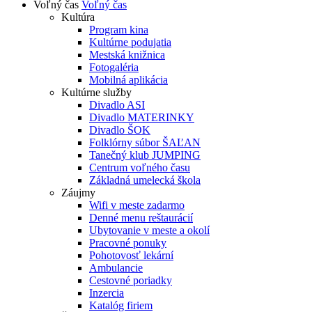
Voľný čas
Voľný čas
Kultúra
Program kina
Kultúrne podujatia
Mestská knižnica
Fotogaléria
Mobilná aplikácia
Kultúrne služby
Divadlo ASI
Divadlo MATERINKY
Divadlo ŠOK
Folklórny súbor ŠAĽAN
Tanečný klub JUMPING
Centrum voľného času
Základná umelecká škola
Záujmy
Wifi v meste zadarmo
Denné menu reštaurácií
Ubytovanie v meste a okolí
Pracovné ponuky
Pohotovosť lekární
Ambulancie
Cestovné poriadky
Inzercia
Katalóg firiem