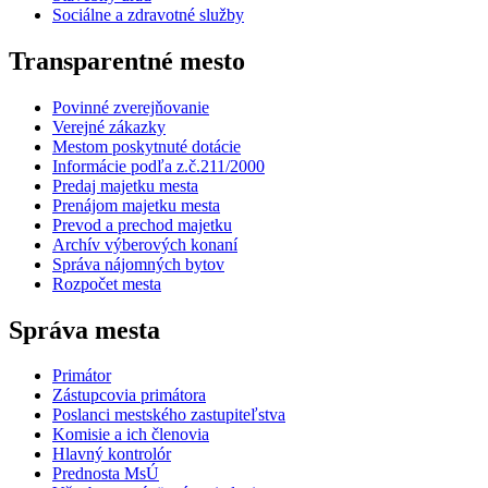
Sociálne a zdravotné služby
Transparentné mesto
Povinné zverejňovanie
Verejné zákazky
Mestom poskytnuté dotácie
Informácie podľa z.č.211/2000
Predaj majetku mesta
Prenájom majetku mesta
Prevod a prechod majetku
Archív výberových konaní
Správa nájomných bytov
Rozpočet mesta
Správa mesta
Primátor
Zástupcovia primátora
Poslanci mestského zastupiteľstva
Komisie a ich členovia
Hlavný kontrolór
Prednosta MsÚ