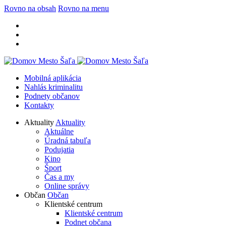
Rovno na obsah
Rovno na menu
Mobilná aplikácia
Nahlás kriminalitu
Podnety občanov
Kontakty
Aktuality
Aktuality
Aktuálne
Úradná tabuľa
Podujatia
Kino
Šport
Čas a my
Online správy
Občan
Občan
Klientské centrum
Klientské centrum
Podnet občana