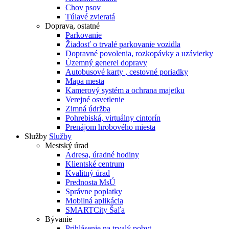
Chov psov
Túlavé zvieratá
Doprava, ostatné
Parkovanie
Žiadosť o trvalé parkovanie vozidla
Dopravné povolenia, rozkopávky a uzávierky
Územný generel dopravy
Autobusové karty , cestovné poriadky
Mapa mesta
Kamerový systém a ochrana majetku
Verejné osvetlenie
Zimná údržba
Pohrebiská, virtuálny cintorín
Prenájom hrobového miesta
Služby
Služby
Mestský úrad
Adresa, úradné hodiny
Klientské centrum
Kvalitný úrad
Prednosta MsÚ
Správne poplatky
Mobilná aplikácia
SMARTCity Šaľa
Bývanie
Prihlásenie na trvalý pobyt