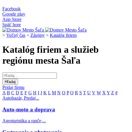
Facebook
Google play
App Store
Späť hore
>
Voľný čas
>
Záujmy
>
Katalóg firiem
Katalóg firiem a služieb
regiónu mesta Šaľa
Pridaj firmu
A
B
C
D
E
F
G
H
I
J
K
L
M
N
O
P
Q
R
S
T
U
V
W
X
Y
Z
#
Autobazár, Predaj...
Auto-moto a doprava
Agroturistika a ranče,...