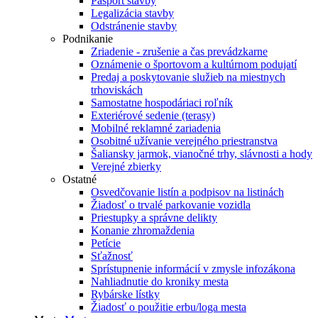
Pasport stavby
Legalizácia stavby
Odstránenie stavby
Podnikanie
Zriadenie - zrušenie a čas prevádzkarne
Oznámenie o športovom a kultúrnom podujatí
Predaj a poskytovanie služieb na miestnych
trhoviskách
Samostatne hospodáriaci roľník
Exteriérové sedenie (terasy)
Mobilné reklamné zariadenia
Osobitné užívanie verejného priestranstva
Šaliansky jarmok, vianočné trhy, slávnosti a hody
Verejné zbierky
Ostatné
Osvedčovanie listín a podpisov na listinách
Žiadosť o trvalé parkovanie vozidla
Priestupky a správne delikty
Konanie zhromaždenia
Petície
Sťažnosť
Sprístupnenie informácií v zmysle infozákona
Nahliadnutie do kroniky mesta
Rybárske lístky
Žiadosť o použitie erbu/loga mesta