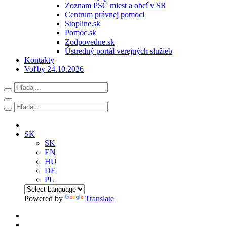
Zoznam PSČ miest a obcí v SR
Centrum právnej pomoci
Stopline.sk
Pomoc.sk
Zodpovedne.sk
Ústredný portál verejných služieb
Kontakty
Voľby 24.10.2026
SK
SK
EN
HU
DE
PL
Powered by
Translate