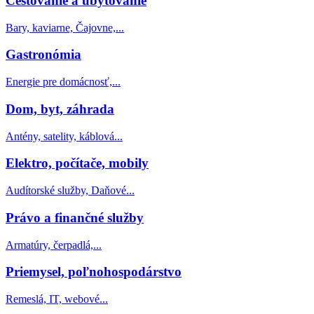
Cestovanie a ubytovanie
Bary, kaviarne, Čajovne,...
Gastronómia
Energie pre domácnosť,...
Dom, byt, záhrada
Antény, satelity, káblová...
Elektro, počítače, mobily
Audítorské služby, Daňové...
Právo a finančné služby
Armatúry, čerpadlá,...
Priemysel, poľnohospodárstvo
Remeslá, IT, webové...