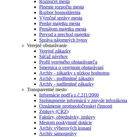
Rozpočet mesta
Plnenie rozpočtu mesta
Rozbor hospodárenia
Výročné správy mesta
Predaj majetku mesta
Prenájom majetku mesta
Prevod a prechod majetku
Správa nájomných bytov
Verejné obstarávanie
Verejné zákazky
Súťaž návrhov
Profil verejného obstarávateľa
Smernica o verejnom obstarávaní
Archív - zákazky s nízkou hodnotou
Archív - podlimitné zákazky
Archív - nadlimitné zákazky
Transparentné mesto
Informácie podľa z.č.211/2000
Sprístupnenie informácií v zmysle infozákona
Oznámenie protispoločenskej činnosti
Zmluvy (CRZ)
Faktúry, objednávky, zmluvy
Mestom poskytnuté dotácie
Archív výberových konaní
Archív samosprávy