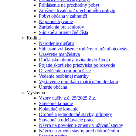
Prihlásenie na prechodný pobyt
Zrušenie trvalého / prechodného pobytu
Pobyt občana v zahraničí
Nájomné bývanie
Zariadenia pre seniorov
Súpisné a orientačné čísla
Rodina
Narodenie dieťaťa
Súhlasné vyhlásenie rodičov o určení otcovstva
Uzavretie manželstva
Občianske obrady, uvítanie do života
Prijatie skoršieho priezviska po rozvode
Osvedčenie o rodnom čísle
Vedenie osobitnej matriky
Vystavenie duplikátu matričného dokladu
Úmrtie občana
Výstavba
Vzory tlačív z.č. 25/2025 Z.z.
Stavebné konanie
Kolaudačné konanie
Drobné a jednoduché stavby, prípojky
Stavebné a udržiavacie práce
Návrh na povolenie zmeny v užívaní stavby
Návrh na zmenu stavby pred dokončením