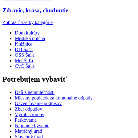
Zdravie, krása, chudnutie
Zobraziť všetky kategórie
Dom kultúry
Mestská polícia
Knižnica
DD Šaľa
OSS Šaľa
Met Šaľa
CvČ Šaľa
Potrebujem vybaviť
Daň z nehnuteľnosti
Miestny poplatok za komunálne odpady
Osvedčovanie podpisov
Zber odpadov
Výrub stromov
Parkovanie
Nájomné bývanie
Matričný úrad
Stavebný úrad