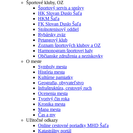
Športové kluby, OZ
Športový servis a správy
HK Slovan Duslo Šaľa
HKM Šaľa
FK Slovan Duslo Šaľa
Stolnotenisový oddiel
Rybársky zväz
Petangový klub
Zoznam športových klubov a OZ
Harmonogram športovej haly
Občianske združenia a neziskovky
O meste
Symboly mesta
História mesta
Kultúrne pamiatky
Geografia, obyvateľstvo
Infraštruktúra, cestovný ruch
Ocenenia mesta
Tvorivý čin roka
Kronika mesta
Mapa mesta
Čas a my
Užitočné odkazy
Online cestovné poriadky MHD Šaľa
Katastrálny portál