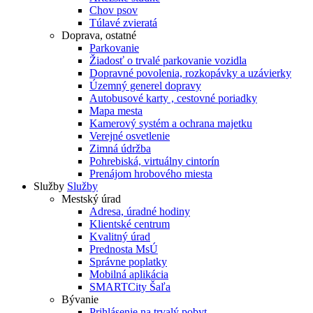
Chov psov
Túlavé zvieratá
Doprava, ostatné
Parkovanie
Žiadosť o trvalé parkovanie vozidla
Dopravné povolenia, rozkopávky a uzávierky
Územný generel dopravy
Autobusové karty , cestovné poriadky
Mapa mesta
Kamerový systém a ochrana majetku
Verejné osvetlenie
Zimná údržba
Pohrebiská, virtuálny cintorín
Prenájom hrobového miesta
Služby
Služby
Mestský úrad
Adresa, úradné hodiny
Klientské centrum
Kvalitný úrad
Prednosta MsÚ
Správne poplatky
Mobilná aplikácia
SMARTCity Šaľa
Bývanie
Prihlásenie na trvalý pobyt