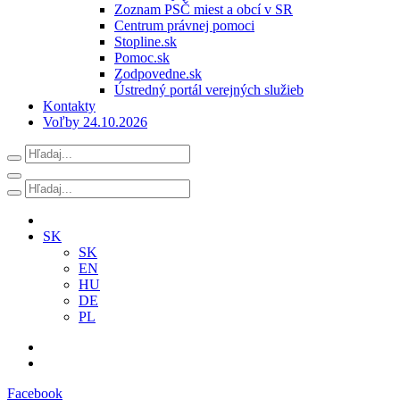
Zoznam PSČ miest a obcí v SR
Centrum právnej pomoci
Stopline.sk
Pomoc.sk
Zodpovedne.sk
Ústredný portál verejných služieb
Kontakty
Voľby 24.10.2026
SK
SK
EN
HU
DE
PL
Facebook