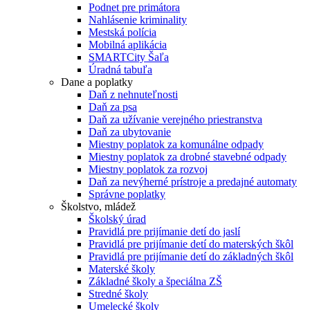
Podnet pre primátora
Nahlásenie kriminality
Mestská polícia
Mobilná aplikácia
SMARTCity Šaľa
Úradná tabuľa
Dane a poplatky
Daň z nehnuteľnosti
Daň za psa
Daň za užívanie verejného priestranstva
Daň za ubytovanie
Miestny poplatok za komunálne odpady
Miestny poplatok za drobné stavebné odpady
Miestny poplatok za rozvoj
Daň za nevýherné prístroje a predajné automaty
Správne poplatky
Školstvo, mládež
Školský úrad
Pravidlá pre prijímanie detí do jaslí
Pravidlá pre prijímanie detí do materských škôl
Pravidlá pre prijímanie detí do základných škôl
Materské školy
Základné školy a špeciálna ZŠ
Stredné školy
Umelecké školy