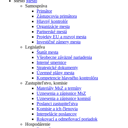
Mesto
Mesto
Samospráva
Primátor
Zástupcovia primátora
Hlavný kontrolór
Organizácie mesta
Partnerské mestá
Projekty EU a rozvoj mesta
Investičné zámery mesta
Legislatíva
Štatút mesta
Všeobecne záväzné nariadenia
Interné smernice
Strategické dokumenty
Územné plány mesta
Kompetencie hlavného kontrolóra
Zastupiteľstvo, komisie
Materiály MsZ a termíny
Uznesenia a zápisnice MsZ
Uznesenia a zápisnice komisií
Poslanci zastupiteľstva
Komisie a ich členovia
Interpelácie poslancov
Rokovací a odmeňovací poriadok
Hospodárenie