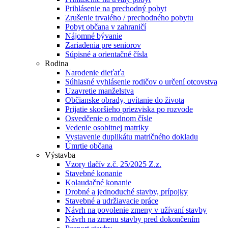
Prihlásenie na prechodný pobyt
Zrušenie trvalého / prechodného pobytu
Pobyt občana v zahraničí
Nájomné bývanie
Zariadenia pre seniorov
Súpisné a orientačné čísla
Rodina
Narodenie dieťaťa
Súhlasné vyhlásenie rodičov o určení otcovstva
Uzavretie manželstva
Občianske obrady, uvítanie do života
Prijatie skoršieho priezviska po rozvode
Osvedčenie o rodnom čísle
Vedenie osobitnej matriky
Vystavenie duplikátu matričného dokladu
Úmrtie občana
Výstavba
Vzory tlačív z.č. 25/2025 Z.z.
Stavebné konanie
Kolaudačné konanie
Drobné a jednoduché stavby, prípojky
Stavebné a udržiavacie práce
Návrh na povolenie zmeny v užívaní stavby
Návrh na zmenu stavby pred dokončením