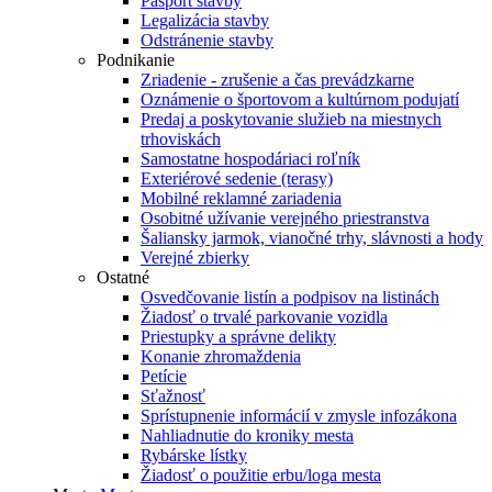
Pasport stavby
Legalizácia stavby
Odstránenie stavby
Podnikanie
Zriadenie - zrušenie a čas prevádzkarne
Oznámenie o športovom a kultúrnom podujatí
Predaj a poskytovanie služieb na miestnych
trhoviskách
Samostatne hospodáriaci roľník
Exteriérové sedenie (terasy)
Mobilné reklamné zariadenia
Osobitné užívanie verejného priestranstva
Šaliansky jarmok, vianočné trhy, slávnosti a hody
Verejné zbierky
Ostatné
Osvedčovanie listín a podpisov na listinách
Žiadosť o trvalé parkovanie vozidla
Priestupky a správne delikty
Konanie zhromaždenia
Petície
Sťažnosť
Sprístupnenie informácií v zmysle infozákona
Nahliadnutie do kroniky mesta
Rybárske lístky
Žiadosť o použitie erbu/loga mesta