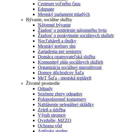
Centrum voľného času
Edupage
Mestský parlament mladých
Bývanie, sociálne služby
Nájomné bývanie
Žiadosť o pridelenie nájomného bytu
Žiadosť o poskytnutie sociálnych služieb
Nocľaháreň a útulky
Mestský terénny tím
Zariadenia pre seniorov
Domáca opatrovateľská služba
Komunitný plán sociálnych služieb
Organizácia sociálnej starostlivosti
Domov dôchodcov Šaľa
MeT Šaľa - mestská tepláreň
Životné prostredie
Odpady
Sezónne zbery odpadov
Polopodzemné kontajnery
Nahlásenie nelegálnej skládky
Zeleň a údržba
Výrub stromov
Ovzdušie, MZZO
Ochrana vôd
Artézske studne