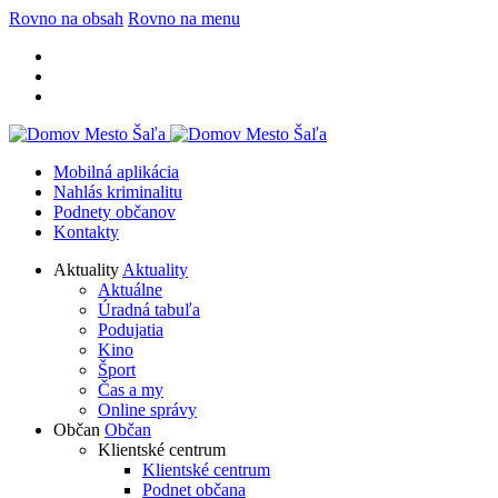
Rovno na obsah
Rovno na menu
Mobilná aplikácia
Nahlás kriminalitu
Podnety občanov
Kontakty
Aktuality
Aktuality
Aktuálne
Úradná tabuľa
Podujatia
Kino
Šport
Čas a my
Online správy
Občan
Občan
Klientské centrum
Klientské centrum
Podnet občana