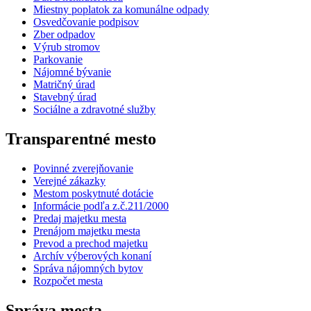
Miestny poplatok za komunálne odpady
Osvedčovanie podpisov
Zber odpadov
Výrub stromov
Parkovanie
Nájomné bývanie
Matričný úrad
Stavebný úrad
Sociálne a zdravotné služby
Transparentné mesto
Povinné zverejňovanie
Verejné zákazky
Mestom poskytnuté dotácie
Informácie podľa z.č.211/2000
Predaj majetku mesta
Prenájom majetku mesta
Prevod a prechod majetku
Archív výberových konaní
Správa nájomných bytov
Rozpočet mesta
Správa mesta