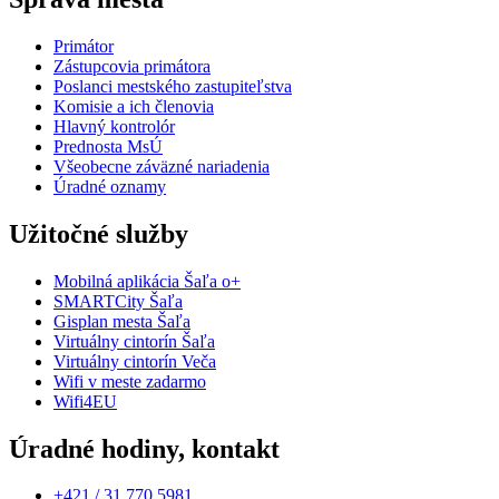
Primátor
Zástupcovia primátora
Poslanci mestského zastupiteľstva
Komisie a ich členovia
Hlavný kontrolór
Prednosta MsÚ
Všeobecne záväzné nariadenia
Úradné oznamy
Užitočné služby
Mobilná aplikácia Šaľa o+
SMARTCity Šaľa
Gisplan mesta Šaľa
Virtuálny cintorín Šaľa
Virtuálny cintorín Veča
Wifi v meste zadarmo
Wifi4EU
Úradné hodiny, kontakt
+421 / 31 770 5981