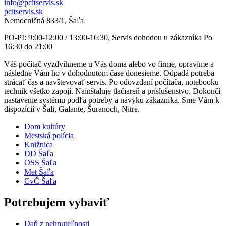
info@pcitservis.sk
pcitservis.sk
Nemocničná 833/1, Šaľa
PO-PI: 9:00-12:00 / 13:00-16:30, Servis dohodou u zákazníka Po
16:30 do 21:00
Váš počítač vyzdvihneme u Vás doma alebo vo firme, opravíme a
následne Vám ho v dohodnutom čase donesieme. Odpadá potreba
strácať čas a navštevovať servis. Po odovzdaní počítača, notebooku
technik všetko zapojí. Nainštaluje tlačiareň a príslušenstvo. Dokončí
nastavenie systému podľa potreby a návyku zákazníka. Sme Vám k
dispozícií v Šali, Galante, Šuranoch, Nitre.
Dom kultúry
Mestská polícia
Knižnica
DD Šaľa
OSS Šaľa
Met Šaľa
CvČ Šaľa
Potrebujem vybaviť
Daň z nehnuteľnosti