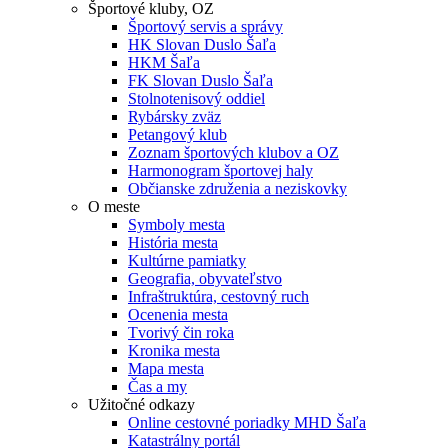
Športové kluby, OZ
Športový servis a správy
HK Slovan Duslo Šaľa
HKM Šaľa
FK Slovan Duslo Šaľa
Stolnotenisový oddiel
Rybársky zväz
Petangový klub
Zoznam športových klubov a OZ
Harmonogram športovej haly
Občianske združenia a neziskovky
O meste
Symboly mesta
História mesta
Kultúrne pamiatky
Geografia, obyvateľstvo
Infraštruktúra, cestovný ruch
Ocenenia mesta
Tvorivý čin roka
Kronika mesta
Mapa mesta
Čas a my
Užitočné odkazy
Online cestovné poriadky MHD Šaľa
Katastrálny portál