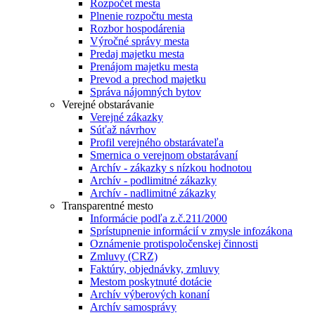
Rozpočet mesta
Plnenie rozpočtu mesta
Rozbor hospodárenia
Výročné správy mesta
Predaj majetku mesta
Prenájom majetku mesta
Prevod a prechod majetku
Správa nájomných bytov
Verejné obstarávanie
Verejné zákazky
Súťaž návrhov
Profil verejného obstarávateľa
Smernica o verejnom obstarávaní
Archív - zákazky s nízkou hodnotou
Archív - podlimitné zákazky
Archív - nadlimitné zákazky
Transparentné mesto
Informácie podľa z.č.211/2000
Sprístupnenie informácií v zmysle infozákona
Oznámenie protispoločenskej činnosti
Zmluvy (CRZ)
Faktúry, objednávky, zmluvy
Mestom poskytnuté dotácie
Archív výberových konaní
Archív samosprávy