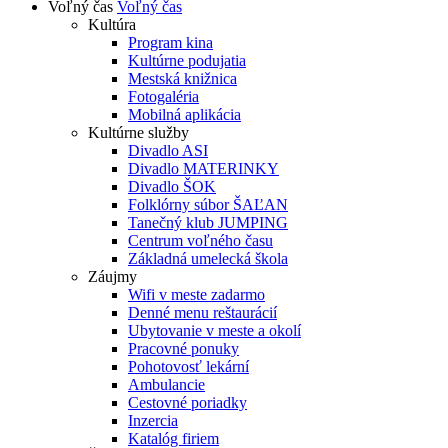
Voľný čas
Voľný čas
Kultúra
Program kina
Kultúrne podujatia
Mestská knižnica
Fotogaléria
Mobilná aplikácia
Kultúrne služby
Divadlo ASI
Divadlo MATERINKY
Divadlo ŠOK
Folklórny súbor ŠAĽAN
Tanečný klub JUMPING
Centrum voľného času
Základná umelecká škola
Záujmy
Wifi v meste zadarmo
Denné menu reštaurácií
Ubytovanie v meste a okolí
Pracovné ponuky
Pohotovosť lekární
Ambulancie
Cestovné poriadky
Inzercia
Katalóg firiem