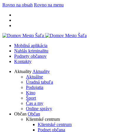
Rovno na obsah
Rovno na menu
Mobilná aplikácia
Nahlás kriminalitu
Podnety občanov
Kontakty
Aktuality
Aktuality
Aktuálne
Úradná tabuľa
Podujatia
Kino
Šport
Čas a my
Online správy
Občan
Občan
Klientské centrum
Klientské centrum
Podnet občana