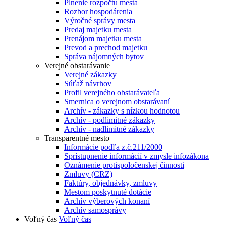
Plnenie rozpočtu mesta
Rozbor hospodárenia
Výročné správy mesta
Predaj majetku mesta
Prenájom majetku mesta
Prevod a prechod majetku
Správa nájomných bytov
Verejné obstarávanie
Verejné zákazky
Súťaž návrhov
Profil verejného obstarávateľa
Smernica o verejnom obstarávaní
Archív - zákazky s nízkou hodnotou
Archív - podlimitné zákazky
Archív - nadlimitné zákazky
Transparentné mesto
Informácie podľa z.č.211/2000
Sprístupnenie informácií v zmysle infozákona
Oznámenie protispoločenskej činnosti
Zmluvy (CRZ)
Faktúry, objednávky, zmluvy
Mestom poskytnuté dotácie
Archív výberových konaní
Archív samosprávy
Voľný čas
Voľný čas