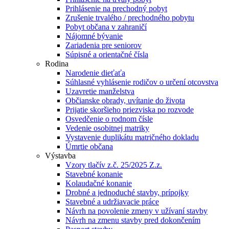
Prihlásenie na prechodný pobyt
Zrušenie trvalého / prechodného pobytu
Pobyt občana v zahraničí
Nájomné bývanie
Zariadenia pre seniorov
Súpisné a orientačné čísla
Rodina
Narodenie dieťaťa
Súhlasné vyhlásenie rodičov o určení otcovstva
Uzavretie manželstva
Občianske obrady, uvítanie do života
Prijatie skoršieho priezviska po rozvode
Osvedčenie o rodnom čísle
Vedenie osobitnej matriky
Vystavenie duplikátu matričného dokladu
Úmrtie občana
Výstavba
Vzory tlačív z.č. 25/2025 Z.z.
Stavebné konanie
Kolaudačné konanie
Drobné a jednoduché stavby, prípojky
Stavebné a udržiavacie práce
Návrh na povolenie zmeny v užívaní stavby
Návrh na zmenu stavby pred dokončením