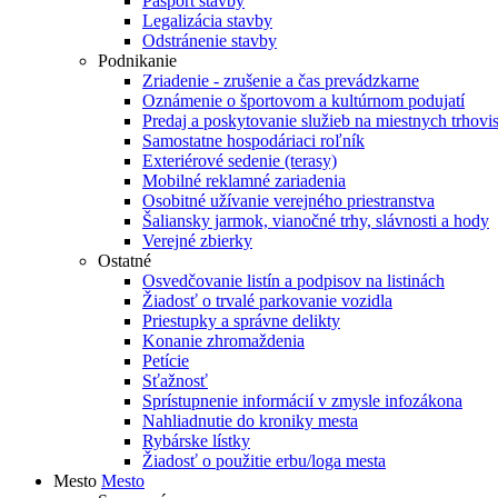
Pasport stavby
Legalizácia stavby
Odstránenie stavby
Podnikanie
Zriadenie - zrušenie a čas prevádzkarne
Oznámenie o športovom a kultúrnom podujatí
Predaj a poskytovanie služieb na miestnych trhovi
Samostatne hospodáriaci roľník
Exteriérové sedenie (terasy)
Mobilné reklamné zariadenia
Osobitné užívanie verejného priestranstva
Šaliansky jarmok, vianočné trhy, slávnosti a hody
Verejné zbierky
Ostatné
Osvedčovanie listín a podpisov na listinách
Žiadosť o trvalé parkovanie vozidla
Priestupky a správne delikty
Konanie zhromaždenia
Petície
Sťažnosť
Sprístupnenie informácií v zmysle infozákona
Nahliadnutie do kroniky mesta
Rybárske lístky
Žiadosť o použitie erbu/loga mesta
Mesto
Mesto