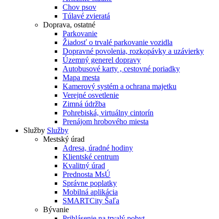
Chov psov
Túlavé zvieratá
Doprava, ostatné
Parkovanie
Žiadosť o trvalé parkovanie vozidla
Dopravné povolenia, rozkopávky a uzávierky
Územný generel dopravy
Autobusové karty , cestovné poriadky
Mapa mesta
Kamerový systém a ochrana majetku
Verejné osvetlenie
Zimná údržba
Pohrebiská, virtuálny cintorín
Prenájom hrobového miesta
Služby
Služby
Mestský úrad
Adresa, úradné hodiny
Klientské centrum
Kvalitný úrad
Prednosta MsÚ
Správne poplatky
Mobilná aplikácia
SMARTCity Šaľa
Bývanie
Prihlásenie na trvalý pobyt