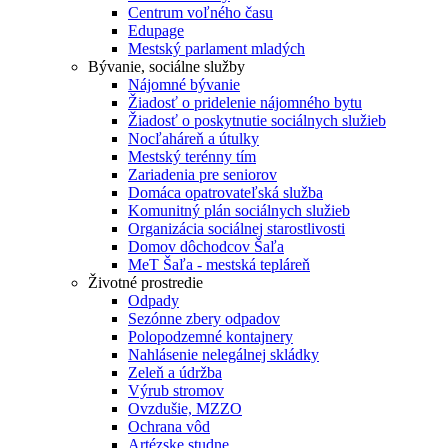
Centrum voľného času
Edupage
Mestský parlament mladých
Bývanie, sociálne služby
Nájomné bývanie
Žiadosť o pridelenie nájomného bytu
Žiadosť o poskytnutie sociálnych služieb
Nocľaháreň a útulky
Mestský terénny tím
Zariadenia pre seniorov
Domáca opatrovateľská služba
Komunitný plán sociálnych služieb
Organizácia sociálnej starostlivosti
Domov dôchodcov Šaľa
MeT Šaľa - mestská tepláreň
Životné prostredie
Odpady
Sezónne zbery odpadov
Polopodzemné kontajnery
Nahlásenie nelegálnej skládky
Zeleň a údržba
Výrub stromov
Ovzdušie, MZZO
Ochrana vôd
Artézske studne