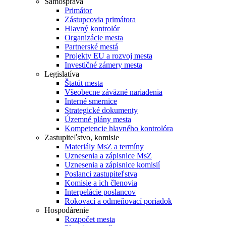
Samospráva
Primátor
Zástupcovia primátora
Hlavný kontrolór
Organizácie mesta
Partnerské mestá
Projekty EU a rozvoj mesta
Investičné zámery mesta
Legislatíva
Štatút mesta
Všeobecne záväzné nariadenia
Interné smernice
Strategické dokumenty
Územné plány mesta
Kompetencie hlavného kontrolóra
Zastupiteľstvo, komisie
Materiály MsZ a termíny
Uznesenia a zápisnice MsZ
Uznesenia a zápisnice komisií
Poslanci zastupiteľstva
Komisie a ich členovia
Interpelácie poslancov
Rokovací a odmeňovací poriadok
Hospodárenie
Rozpočet mesta