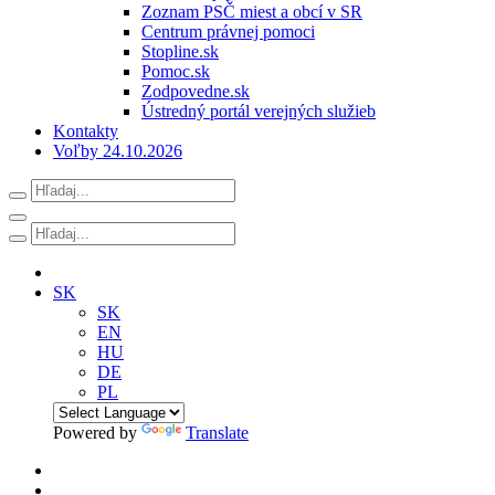
Zoznam PSČ miest a obcí v SR
Centrum právnej pomoci
Stopline.sk
Pomoc.sk
Zodpovedne.sk
Ústredný portál verejných služieb
Kontakty
Voľby 24.10.2026
SK
SK
EN
HU
DE
PL
Powered by
Translate