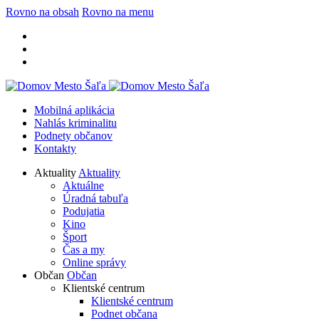
Rovno na obsah
Rovno na menu
Mobilná aplikácia
Nahlás kriminalitu
Podnety občanov
Kontakty
Aktuality
Aktuality
Aktuálne
Úradná tabuľa
Podujatia
Kino
Šport
Čas a my
Online správy
Občan
Občan
Klientské centrum
Klientské centrum
Podnet občana