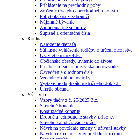
Prihlásenie na prechodný pobyt
Zrušenie trvalého / prechodného pobytu
Pobyt občana v zahraničí
Nájomné bývanie
Zariadenia pre seniorov
Súpisné a orientačné čísla
Rodina
Narodenie dieťaťa
Súhlasné vyhlásenie rodičov o určení otcovstva
Uzavretie manželstva
Občianske obrady, uvítanie do života
Prijatie skoršieho priezviska po rozvode
Osvedčenie o rodnom čísle
Vedenie osobitnej matriky
Vystavenie duplikátu matričného dokladu
Úmrtie občana
Výstavba
Vzory tlačív z.č. 25/2025 Z.z.
Stavebné konanie
Kolaudačné konanie
Drobné a jednoduché stavby, prípojky
Stavebné a udržiavacie práce
Návrh na povolenie zmeny v užívaní stavby
Návrh na zmenu stavby pred dokončením