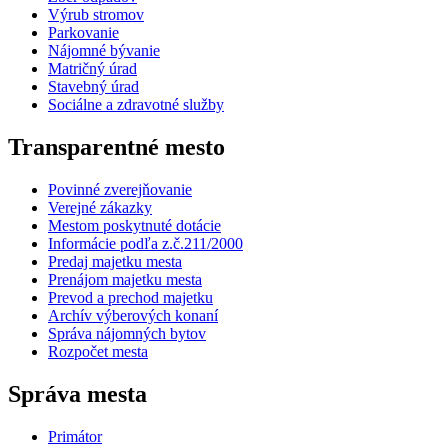
Výrub stromov
Parkovanie
Nájomné bývanie
Matričný úrad
Stavebný úrad
Sociálne a zdravotné služby
Transparentné mesto
Povinné zverejňovanie
Verejné zákazky
Mestom poskytnuté dotácie
Informácie podľa z.č.211/2000
Predaj majetku mesta
Prenájom majetku mesta
Prevod a prechod majetku
Archív výberových konaní
Správa nájomných bytov
Rozpočet mesta
Správa mesta
Primátor