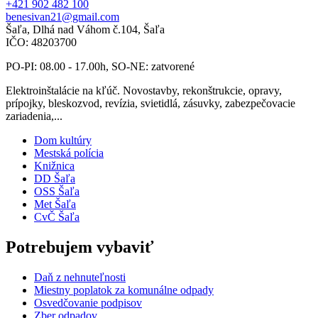
+421 902 482 100
benesivan21@gmail.com
Šaľa, Dlhá nad Váhom č.104, Šaľa
IČO: 48203700
PO-PI: 08.00 - 17.00h, SO-NE: zatvorené
Elektroinštalácie na kľúč. Novostavby, rekonštrukcie, opravy,
prípojky, bleskozvod, revízia, svietidlá, zásuvky, zabezpečovacie
zariadenia,...
Dom kultúry
Mestská polícia
Knižnica
DD Šaľa
OSS Šaľa
Met Šaľa
CvČ Šaľa
Potrebujem vybaviť
Daň z nehnuteľnosti
Miestny poplatok za komunálne odpady
Osvedčovanie podpisov
Zber odpadov