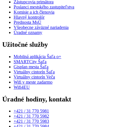
Zástupcovia primátora
Poslanci mestského zastupiteľstva
Komisie a ich členovia
Hlavný kontrolór
Prednosta MsÚ
Všeobecne záväzné nariadenia
Úradné oznamy
Užitočné služby
Mobilná aplikácia Šaľa o+
SMARTCity Šaľa
Gisplan mesta Šaľa
Virtuálny cintorín Šaľa
Virtuálny cintorín Veča
Wifi v meste zadarmo
Wifi4EU
Úradné hodiny, kontakt
+421 / 31 770 5981
+421 / 31 770 5982
+421 / 31 770 5983
+421 / 31 770 5984