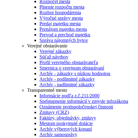
Rozpočet mesta
Plnenie rozpočtu mesta
Rozbor hospodárenia
Výročné správy mesta
Predaj majetku mesta
Prenájom majetku mesta
Prevod a prechod majetku
Správa nájomných bytov
Verejné obstarávanie
Verejné zákazky
Súťaž návrhov
Profil verejného obstarávateľa
Smernica o verejnom obstarávaní
Archív - zákazky s nízkou hodnotou
Archív - podlimitné zákazky
Archív - nadlimitné zákazky
Transparentné mesto
Informácie podľa z.č.211/2000
Sprístupnenie informácií v zmysle infozákona
Oznámenie protispoločenskej činnosti
Zmluvy (CRZ)
Faktúry, objednávky, zmluvy
Mestom poskytnuté dotácie
Archív výberových konaní
Archív samosprávy