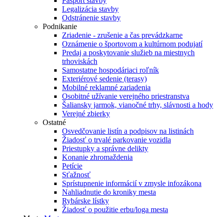
Pasport stavby
Legalizácia stavby
Odstránenie stavby
Podnikanie
Zriadenie - zrušenie a čas prevádzkarne
Oznámenie o športovom a kultúrnom podujatí
Predaj a poskytovanie služieb na miestnych
trhoviskách
Samostatne hospodáriaci roľník
Exteriérové sedenie (terasy)
Mobilné reklamné zariadenia
Osobitné užívanie verejného priestranstva
Šaliansky jarmok, vianočné trhy, slávnosti a hody
Verejné zbierky
Ostatné
Osvedčovanie listín a podpisov na listinách
Žiadosť o trvalé parkovanie vozidla
Priestupky a správne delikty
Konanie zhromaždenia
Petície
Sťažnosť
Sprístupnenie informácií v zmysle infozákona
Nahliadnutie do kroniky mesta
Rybárske lístky
Žiadosť o použitie erbu/loga mesta