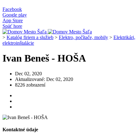
Facebook
Google play
App Store
Späť hore
>
Katalóg firiem a služieb
>
Elektro, počítače, mobily
>
Elektrikári,
elektroinštalácie
Ivan Beneš - HOŠA
Dec 02, 2020
Aktualizované: Dec 02, 2020
8226 zobrazení
Kontaktné údaje