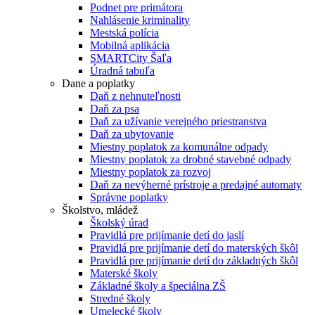
Podnet pre primátora
Nahlásenie kriminality
Mestská polícia
Mobilná aplikácia
SMARTCity Šaľa
Úradná tabuľa
Dane a poplatky
Daň z nehnuteľnosti
Daň za psa
Daň za užívanie verejného priestranstva
Daň za ubytovanie
Miestny poplatok za komunálne odpady
Miestny poplatok za drobné stavebné odpady
Miestny poplatok za rozvoj
Daň za nevýherné prístroje a predajné automaty
Správne poplatky
Školstvo, mládež
Školský úrad
Pravidlá pre prijímanie detí do jaslí
Pravidlá pre prijímanie detí do materských škôl
Pravidlá pre prijímanie detí do základných škôl
Materské školy
Základné školy a špeciálna ZŠ
Stredné školy
Umelecké školy