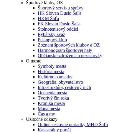
Športové kluby, OZ
Športový servis a správy
HK Slovan Duslo Šaľa
HKM Šaľa
FK Slovan Duslo Šaľa
Stolnotenisový oddiel
Rybársky zväz
Petangový klub
Zoznam športových klubov a OZ
Harmonogram športovej haly
Občianske združenia a neziskovky
O meste
Symboly mesta
História mesta
Kultúrne pamiatky
Geografia, obyvateľstvo
Infraštruktúra, cestovný ruch
Ocenenia mesta
Tvorivý čin roka
Kronika mesta
Mapa mesta
Čas a my
Užitočné odkazy
Online cestovné poriadky MHD Šaľa
Katastrálny portál