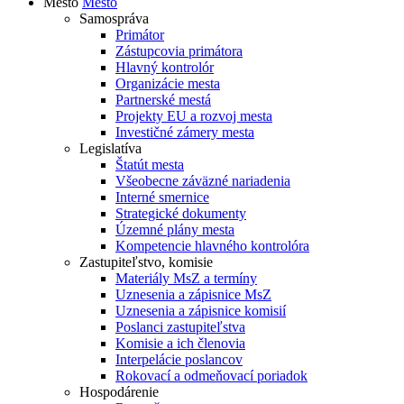
Mesto
Mesto
Samospráva
Primátor
Zástupcovia primátora
Hlavný kontrolór
Organizácie mesta
Partnerské mestá
Projekty EU a rozvoj mesta
Investičné zámery mesta
Legislatíva
Štatút mesta
Všeobecne záväzné nariadenia
Interné smernice
Strategické dokumenty
Územné plány mesta
Kompetencie hlavného kontrolóra
Zastupiteľstvo, komisie
Materiály MsZ a termíny
Uznesenia a zápisnice MsZ
Uznesenia a zápisnice komisií
Poslanci zastupiteľstva
Komisie a ich členovia
Interpelácie poslancov
Rokovací a odmeňovací poriadok
Hospodárenie