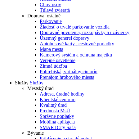
Chov psov
Túlavé zvieratá
Doprava, ostatné
Parkovanie
Žiadosť o trvalé parkovanie vozidla
Dopravné povolenia, rozkopávky a uzávierky
Územný generel dopravy
Autobusové karty , cestovné poriadky
Mapa mesta
Kamerový systém a ochrana majetku
Verejné osvetlenie
Zimná údržba
Pohrebiská, virtuálny cintorín
Prenájom hrobového miesta
Služby
Služby
Mestský úrad
Adresa, úradné hodiny
Klientské centrum
Kvalitný úrad
Prednosta MsÚ
Správne poplatky
Mobilná aplikácia
SMARTCity Šaľa
Bývanie
Prihlásenie na trvalý pobyt