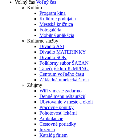
Voľný čas
Voľný čas
Kultúra
Program kina
Kultúrne podujatia
Mestská knižnica
Fotogaléria
Mobilná aplikácia
Kultúrne služby
Divadlo ASI
Divadlo MATERINKY
Divadlo ŠOK
Folklórny súbor ŠAĽAN
Tanečný klub JUMPING
Centrum voľného času
Základná umelecká škola
Záujmy
Wifi v meste zadarmo
Denné menu reštaurácií
Ubytovanie v meste a okolí
Pracovné ponuky
Pohotovosť lekární
Ambulancie
Cestovné poriadky
Inzercia
Katalóg firiem