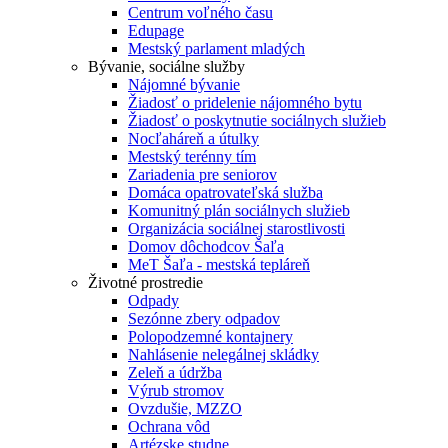
Centrum voľného času
Edupage
Mestský parlament mladých
Bývanie, sociálne služby
Nájomné bývanie
Žiadosť o pridelenie nájomného bytu
Žiadosť o poskytnutie sociálnych služieb
Nocľaháreň a útulky
Mestský terénny tím
Zariadenia pre seniorov
Domáca opatrovateľská služba
Komunitný plán sociálnych služieb
Organizácia sociálnej starostlivosti
Domov dôchodcov Šaľa
MeT Šaľa - mestská tepláreň
Životné prostredie
Odpady
Sezónne zbery odpadov
Polopodzemné kontajnery
Nahlásenie nelegálnej skládky
Zeleň a údržba
Výrub stromov
Ovzdušie, MZZO
Ochrana vôd
Artézske studne