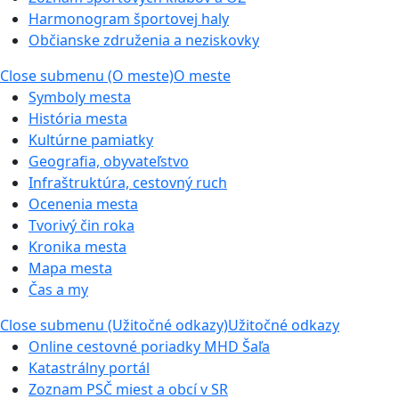
Harmonogram športovej haly
Občianske združenia a neziskovky
Close submenu (O meste)
O meste
Symboly mesta
História mesta
Kultúrne pamiatky
Geografia, obyvateľstvo
Infraštruktúra, cestovný ruch
Ocenenia mesta
Tvorivý čin roka
Kronika mesta
Mapa mesta
Čas a my
Close submenu (Užitočné odkazy)
Užitočné odkazy
Online cestovné poriadky MHD Šaľa
Katastrálny portál
Zoznam PSČ miest a obcí v SR