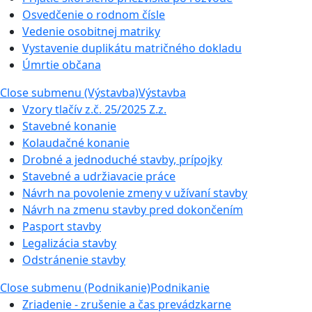
Osvedčenie o rodnom čísle
Vedenie osobitnej matriky
Vystavenie duplikátu matričného dokladu
Úmrtie občana
Close submenu (Výstavba)
Výstavba
Vzory tlačív z.č. 25/2025 Z.z.
Stavebné konanie
Kolaudačné konanie
Drobné a jednoduché stavby, prípojky
Stavebné a udržiavacie práce
Návrh na povolenie zmeny v užívaní stavby
Návrh na zmenu stavby pred dokončením
Pasport stavby
Legalizácia stavby
Odstránenie stavby
Close submenu (Podnikanie)
Podnikanie
Zriadenie - zrušenie a čas prevádzkarne