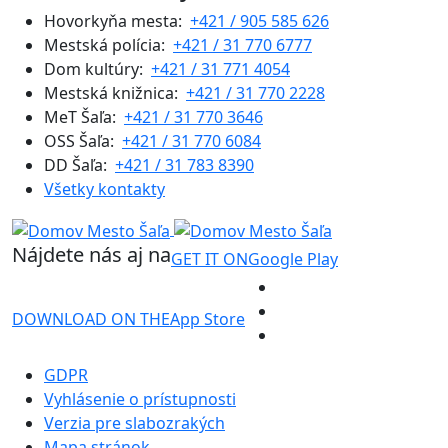
Hovorkyňa mesta:
+421 / 905 585 626
Mestská polícia:
+421 / 31 770 6777
Dom kultúry:
+421 / 31 771 4054
Mestská knižnica:
+421 / 31 770 2228
MeT Šaľa:
+421 / 31 770 3646
OSS Šaľa:
+421 / 31 770 6084
DD Šaľa:
+421 / 31 783 8390
Všetky kontakty
Nájdete nás aj na
GET IT ON
Google Play
DOWNLOAD ON THE
App Store
GDPR
Vyhlásenie o prístupnosti
Verzia pre slabozrakých
Mapa stránok