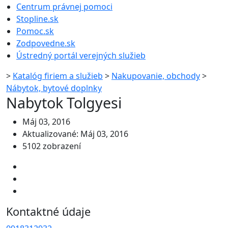
Centrum právnej pomoci
Stopline.sk
Pomoc.sk
Zodpovedne.sk
Ústredný portál verejných služieb
>
Katalóg firiem a služieb
>
Nakupovanie, obchody
>
Nábytok, bytové doplnky
Nabytok Tolgyesi
Máj 03, 2016
Aktualizované: Máj 03, 2016
5102 zobrazení
Kontaktné údaje