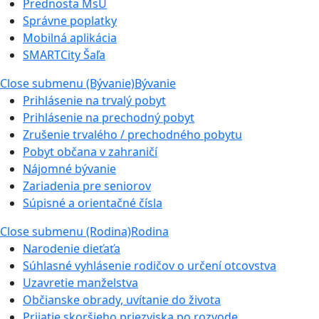
Prednosta MsÚ
Správne poplatky
Mobilná aplikácia
SMARTCity Šaľa
Close submenu (Bývanie)
Bývanie
Prihlásenie na trvalý pobyt
Prihlásenie na prechodný pobyt
Zrušenie trvalého / prechodného pobytu
Pobyt občana v zahraničí
Nájomné bývanie
Zariadenia pre seniorov
Súpisné a orientačné čísla
Close submenu (Rodina)
Rodina
Narodenie dieťaťa
Súhlasné vyhlásenie rodičov o určení otcovstva
Uzavretie manželstva
Občianske obrady, uvítanie do života
Prijatie skoršieho priezviska po rozvode