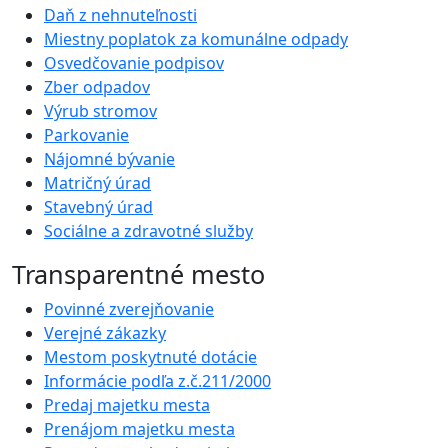
Daň z nehnuteľnosti
Miestny poplatok za komunálne odpady
Osvedčovanie podpisov
Zber odpadov
Výrub stromov
Parkovanie
Nájomné bývanie
Matričný úrad
Stavebný úrad
Sociálne a zdravotné služby
Transparentné mesto
Povinné zverejňovanie
Verejné zákazky
Mestom poskytnuté dotácie
Informácie podľa z.č.211/2000
Predaj majetku mesta
Prenájom majetku mesta