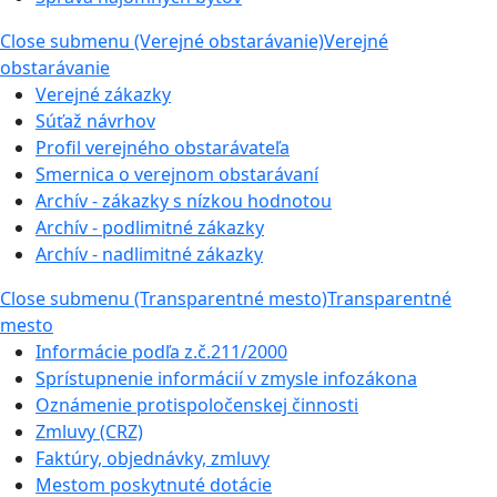
Close submenu (Verejné obstarávanie)
Verejné
obstarávanie
Verejné zákazky
Súťaž návrhov
Profil verejného obstarávateľa
Smernica o verejnom obstarávaní
Archív - zákazky s nízkou hodnotou
Archív - podlimitné zákazky
Archív - nadlimitné zákazky
Close submenu (Transparentné mesto)
Transparentné
mesto
Informácie podľa z.č.211/2000
Sprístupnenie informácií v zmysle infozákona
Oznámenie protispoločenskej činnosti
Zmluvy (CRZ)
Faktúry, objednávky, zmluvy
Mestom poskytnuté dotácie