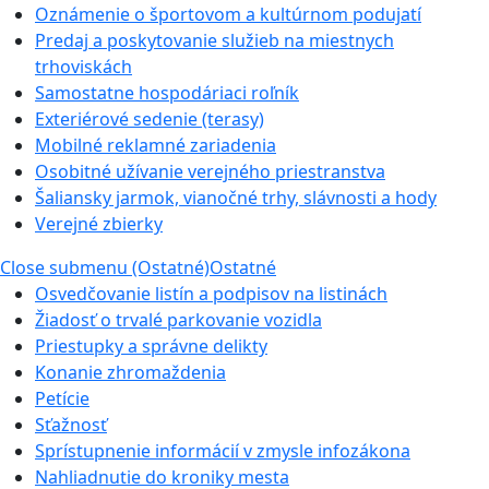
Oznámenie o športovom a kultúrnom podujatí
Predaj a poskytovanie služieb na miestnych
trhoviskách
Samostatne hospodáriaci roľník
Exteriérové sedenie (terasy)
Mobilné reklamné zariadenia
Osobitné užívanie verejného priestranstva
Šaliansky jarmok, vianočné trhy, slávnosti a hody
Verejné zbierky
Close submenu (Ostatné)
Ostatné
Osvedčovanie listín a podpisov na listinách
Žiadosť o trvalé parkovanie vozidla
Priestupky a správne delikty
Konanie zhromaždenia
Petície
Sťažnosť
Sprístupnenie informácií v zmysle infozákona
Nahliadnutie do kroniky mesta