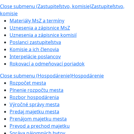
Close submenu (Zastupiteľstvo, komisie)
Zastupiteľstvo,
komisie
Materiály MsZ a termíny
Uznesenia a zápisnice MsZ
Uznesenia a zápisnice komisií
Poslanci zastupiteľstva
Komisie a ich členovia
Interpelácie poslancov
Rokovací a odmeňovací poriadok
Close submenu (Hospodárenie)
Hospodárenie
Rozpočet mesta
Plnenie rozpočtu mesta
Rozbor hospodárenia
Výročné správy mesta
Predaj majetku mesta
Prenájom majetku mesta
Prevod a prechod majetku
Správa nájomných bytov