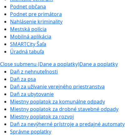
Podnet občana
Podnet pre primátora
Nahlásenie kriminality
Mestská polícia
Mobilná aplikácia
SMARTCity Šaľa
Úradná tabuľa
Close submenu (Dane a poplatky)
Dane a poplatky
Daň z nehnuteľnosti
Daň za psa
Daň za užívanie verejného priestranstva
Daň za ubytovanie
Miestny poplatok za komunálne odpady
Miestny poplatok za drobné stavebné odpady
Miestny poplatok za rozvoj
Daň za nevýherné prístroje a predajné automaty
Správne poplatky