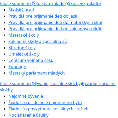
Close submenu (Školstvo, mládež)
Školstvo, mládež
Školský úrad
Pravidlá pre prijímanie detí do jaslí
Pravidlá pre prijímanie detí do materských škôl
Pravidlá pre prijímanie detí do základných škôl
Materské školy
Základné školy a špeciálna ZŠ
Stredné školy
Umelecké školy
Centrum voľného času
Edupage
Mestský parlament mladých
Close submenu (Bývanie, sociálne služby)
Bývanie, sociálne
služby
Nájomné bývanie
Žiadosť o pridelenie nájomného bytu
Žiadosť o poskytnutie sociálnych služieb
Nocľaháreň a útulky