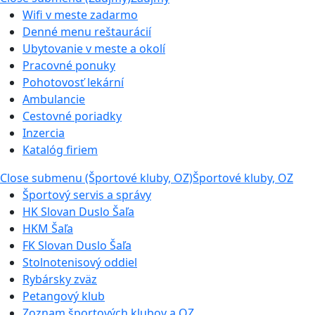
Wifi v meste zadarmo
Denné menu reštaurácií
Ubytovanie v meste a okolí
Pracovné ponuky
Pohotovosť lekární
Ambulancie
Cestovné poriadky
Inzercia
Katalóg firiem
Close submenu (Športové kluby, OZ)
Športové kluby, OZ
Športový servis a správy
HK Slovan Duslo Šaľa
HKM Šaľa
FK Slovan Duslo Šaľa
Stolnotenisový oddiel
Rybársky zväz
Petangový klub
Zoznam športových klubov a OZ