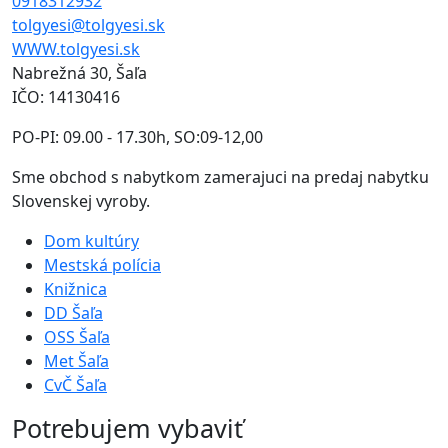
0918312932
tolgyesi@tolgyesi.sk
WWW.tolgyesi.sk
Nabrežná 30, Šaľa
IČO: 14130416
PO-PI: 09.00 - 17.30h, SO:09-12,00
Sme obchod s nabytkom zamerajuci na predaj nabytku
Slovenskej vyroby.
Dom kultúry
Mestská polícia
Knižnica
DD Šaľa
OSS Šaľa
Met Šaľa
CvČ Šaľa
Potrebujem vybaviť