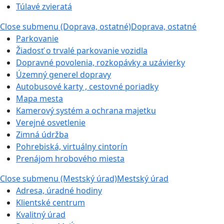
Túlavé zvieratá
Close submenu (Doprava, ostatné)
Doprava, ostatné
Parkovanie
Žiadosť o trvalé parkovanie vozidla
Dopravné povolenia, rozkopávky a uzávierky
Územný generel dopravy
Autobusové karty , cestovné poriadky
Mapa mesta
Kamerový systém a ochrana majetku
Verejné osvetlenie
Zimná údržba
Pohrebiská, virtuálny cintorín
Prenájom hrobového miesta
Close submenu (Mestský úrad)
Mestský úrad
Adresa, úradné hodiny
Klientské centrum
Kvalitný úrad