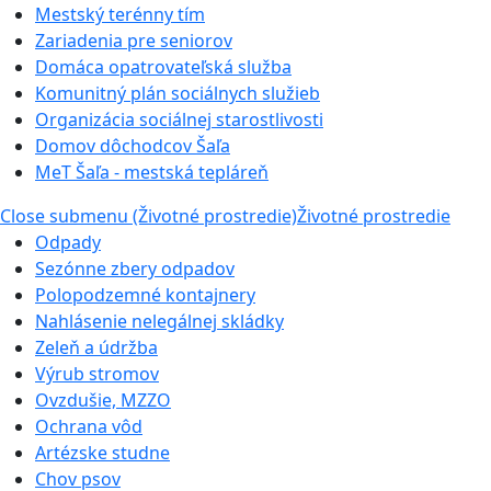
Mestský terénny tím
Zariadenia pre seniorov
Domáca opatrovateľská služba
Komunitný plán sociálnych služieb
Organizácia sociálnej starostlivosti
Domov dôchodcov Šaľa
MeT Šaľa - mestská tepláreň
Close submenu (Životné prostredie)
Životné prostredie
Odpady
Sezónne zbery odpadov
Polopodzemné kontajnery
Nahlásenie nelegálnej skládky
Zeleň a údržba
Výrub stromov
Ovzdušie, MZZO
Ochrana vôd
Artézske studne
Chov psov