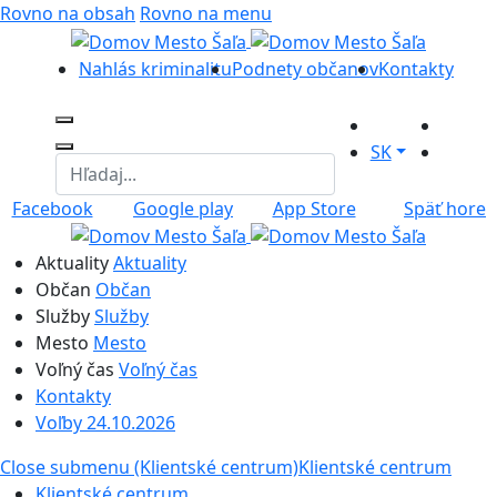
Rovno na obsah
Rovno na menu
Nahlás kriminalitu
Podnety občanov
Kontakty
SK
Facebook
Google play
App Store
Späť hore
Aktuality
Aktuality
Občan
Občan
Služby
Služby
Mesto
Mesto
Voľný čas
Voľný čas
Kontakty
Voľby 24.10.2026
Close submenu (Klientské centrum)
Klientské centrum
Klientské centrum