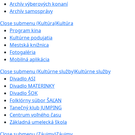
Archív výberových konaní
Archív samosprávy
Close submenu (Kultúra)
Kultúra
Program kina
Kultúrne podujatia
Mestská knižnica
Fotogaléria
Mobilná aplikácia
Close submenu (Kultúrne služby)
Kultúrne služby
Divadlo ASI
Divadlo MATERINKY
Divadlo ŠOK
Folklórny súbor ŠAĽAN
Tanečný klub JUMPING
Centrum voľného času
Základná umelecká škola
Close submenu (Záujmy)
Záujmy