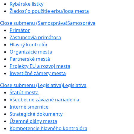
Rybárske lístky
Žiadosť o použitie erbu/loga mesta
Close submenu (Samospráva)
Samospráva
Primátor
Zástupcovia primátora
Hlavný kontrolór
Organizácie mesta
Partnerské mestá
Projekty EU a rozvoj mesta
Investičné zámery mesta
Close submenu (Legislatíva)
Legislatíva
Štatút mesta
Všeobecne záväzné nariadenia
Interné smernice
Strategické dokumenty
Územné plány mesta
Kompetencie hlavného kontrolóra